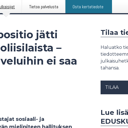
ulkaisijat
Tietoa palvelusta
Osta kertatiedote
sitio jätti
Tilaa t
liisilaista –
Haluatko tie
tiedotteemme
veluihin ei saa
julkaisuhetk
tahansa.
TILAA
Lue lis
ajat sosiaali- ja
EDUSK
vän mielipiteen hallituksen