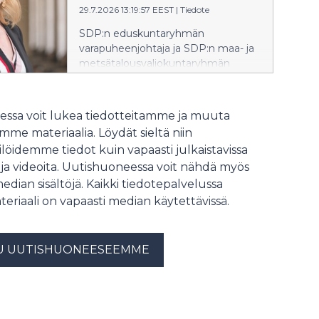
29.7.2026 13:19:57 EEST
|
Tiedote
vähentäneet kaupunkien
mahdollisuuksia järjestää esimerkiksi
SDP:n eduskuntaryhmän
maahanmuuttajien kielikoulutusta.
varapuheenjohtaja ja SDP:n maa- ja
metsätalousvaliokuntaryhmän
vastaava Piritta Rantanen pitää
ministeri Sari Essayahin ja hallituksen
päätöstä nostaa lannoitteiden
ssa voit lukea tiedotteitamme ja muuta
kadmiumrajaa riskialttiina uhkapelinä.
me materiaalia. Löydät sieltä niin
löidemme tiedot kuin vapaasti julkaistavissa
 ja videoita. Uutishuoneessa voit nähdä myös
median sisältöjä. Kaikki tiedotepalvelussa
teriaali on vapaasti median käytettävissä.
U UUTISHUONEESEEMME