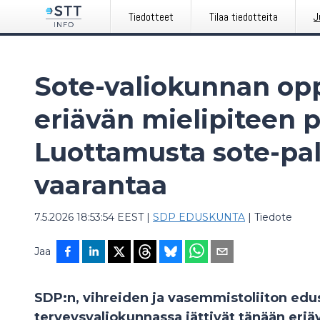
Tiedotteet
Tilaa tiedotteita
J
Sote-valiokunnan oppo
eriävän mielipiteen po
Luottamusta sote-pal
vaarantaa
7.5.2026 18:53:54 EEST
|
SDP EDUSKUNTA
|
Tiedote
Jaa
SDP:n, vihreiden ja vasemmistoliiton edust
terveysvaliokunnassa jättivät tänään eriä