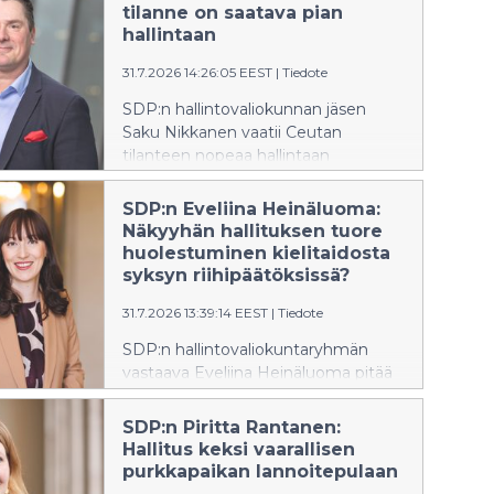
alueen ulkopuolelle olivat paitsi
tilanne on saatava pian
hätiköityjä myös Suomelle haitallisia.
hallintaan
EU:n pisintä itärajaa vartioivalle
Suomelle on erityisen tärkeää
31.7.2026 14:26:05 EEST
|
Tiedote
säilyttää muiden EU-maiden tuki ja
SDP:n hallintovaliokunnan jäsen
ymmärrys rajaturvallisuuden
Saku Nikkanen vaatii Ceutan
vaikeissa oloissa.
tilanteen nopeaa hallintaan
saamista.
SDP:n Eveliina Heinäluoma:
Näkyyhän hallituksen tuore
huolestuminen kielitaidosta
syksyn riihipäätöksissä?
31.7.2026 13:39:14 EEST
|
Tiedote
SDP:n hallintovaliokuntaryhmän
vastaava Eveliina Heinäluoma pitää
hyvänä, että myös hallituksessa on
vihdoin havahduttu pohtimaan
SDP:n Piritta Rantanen:
kaupunkien haasteita
Hallitus keksi vaarallisen
eriytymiskehityksen torjunnassa.
purkkapaikan lannoitepulaan
Hallituksen aiemmat päätökset ovat