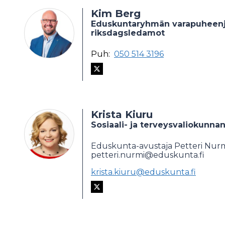
Kim Berg
Eduskuntaryhmän varapuheenjo
riksdagsledamot
Puh:
050 514 3196
Krista Kiuru
Sosiaali- ja terveysvaliokunn
Eduskunta-avustaja Petteri Nurm
petteri.nurmi@eduskunta.fi
krista.kiuru@eduskunta.fi