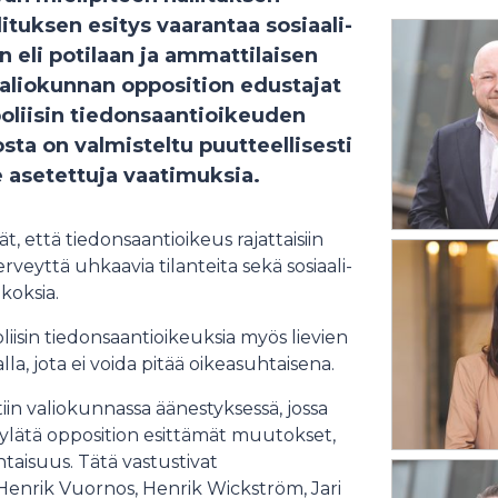
lituksen esitys vaarantaa sosiaali-
 eli potilaan ja ammattilaisen
valiokunnan opposition edustajat
poliisin tiedonsaantioikeuden
sta on valmisteltu puutteellisesti
e asetettuja vaatimuksia.
t, että tiedonsaantioikeus rajattaisiin
rveyttä uhkaavia tilanteita sekä sosiaali-
koksia.
liisin tiedonsaantioikeuksia myös lievien
la, jota ei voida pitää oikeasuhtaisena.
iin valiokunnassa äänestyksessä, jossa
hylätä opposition esittämät muutokset,
htaisuus. Tätä vastustivat
 Henrik Vuornos, Henrik Wickström, Jari