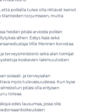
ttä poliisilla tulee olla riittävät keinot
 tilanteiden torjumiseen, mutta
.
a heidän pitäisi arvioida poliisin
tyksiä siihen. Esitys lisää sekä
ansanedustaja Ville Merinen korostaa.
- ja terveysministeriö sekä alan toimijat
terveystietoja koskevien lakimuutosten
an sosiaali- ja terveysalan
ttava myös tulevaisuudessa. Kun kyse
mistelun pitäisi olla erityisen
iuru toteaa.
ksyä edes lausumaa, jossa olisi
 tiedonsaantioikeuksien