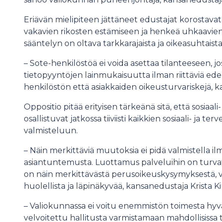
Eriävän mielipiteen jättäneet edustajat korostavat, e
vakavien rikosten estämiseen ja henkeä uhkaavien
sääntelyn on oltava tarkkarajaista ja oikeasuhtaista
– Sote-henkilöstöä ei voida asettaa tilanteeseen, joss
tietopyyntöjen lainmukaisuutta ilman riittäviä edelly
henkilöstön että asiakkaiden oikeusturvariskejä, k
Oppositio pitää erityisen tärkeänä sitä, että sosiaali
osallistuvat jatkossa tiiviisti kaikkien sosiaali- ja 
valmisteluun.
– Näin merkittäviä muutoksia ei pidä valmistella ilm
asiantuntemusta. Luottamus palveluihin on turva
on näin merkittävästä perusoikeuskysymyksestä, val
huolellista ja läpinäkyvää, kansanedustaja Krista K
– Valiokunnassa ei voitu enemmistön toimesta hyvä
velvoitettu hallitusta varmistamaan mahdollisissa