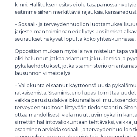
kiinni. Hallituksen esitys ei ole tasapainossa hyötyjen 
esitimme siihen merkittäviä rajauksia, kansanedusta
– Sosiaali- ja terveydenhuollon luottamuksellisuus
järjestelmän toiminnan edellytys. Jos ihmiset alka
seuraukset näkyvät lopulta koko yhteiskunnassa,
Opposition mukaan myös lainvalmistelun tapa vali
olisi halunnut jatkaa asiantuntijakuulemisia ja pyy
pykäläehdotukset, jotka sisäministeriö on antama
lausunnon viimeistelyä.
– Valiokunta ei saanut käyttöönsä uusia pykäläm
ratkaisemista. Sisäministeriö lupasi toimittaa uude
vaikka perustuslakivaliokunnalla oli muutosehdot
terveydenhuoltoon liittyvään tiedonsaantiin. Siten s
ottaa mahdollisesti vielä muuttuviin pykäliin kant
siirrettiin hallintovaliokuntaan tehtäväksi, vaikka j
osaaminen arvioida sosiaali- ja terveydenhuollon t
sanoo valiokunnan puheenjohtaja, kansanedustaja