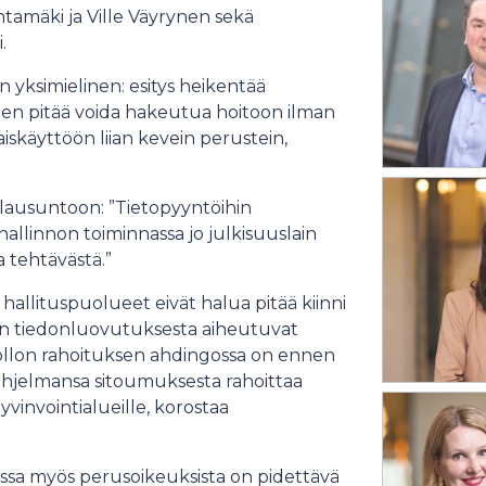
ntamäki ja Ville Väyrynen sekä
.
en yksimielinen: esitys heikentää
ten pitää voida hakeutua hoitoon ilman
aiskäyttöön liian kevein perustein,
 lausuntoon: ”Tietopyyntöihin
allinnon toiminnassa jo julkisuuslain
a tehtävästä.”
 hallituspuolueet eivät halua pitää kiinni
isiin tiedonluovutuksesta aiheutuvat
uollon rahoituksen ahdingossa on ennen
sohjelmansa sitoumuksesta rahoittaa
vinvointialueille, korostaa
ossa myös perusoikeuksista on pidettävä