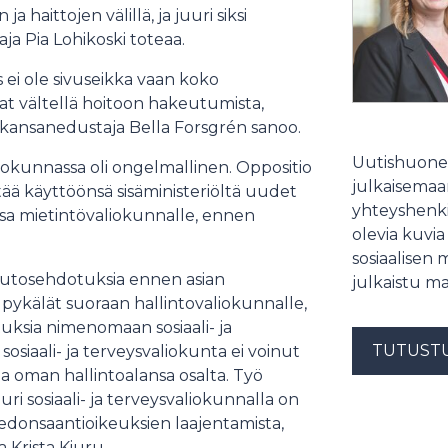
ja haittojen välillä, ja juuri siksi
ja Pia Lohikoski toteaa.
 ei ole sivuseikka vaan koko
vat vältellä hoitoon hakeutumista,
 kansanedustaja Bella Forsgrén sanoo.
Uutishuonee
okunnassa oli ongelmallinen. Oppositio
julkaisemaam
tää käyttöönsä sisäministeriöltä uudet
yhteyshenki
ssa mietintövaliokunnalle, ennen
olevia kuvia
sosiaalisen 
uutosehdotuksia ennen asian
julkaistu ma
t pykälät suoraan hallintovaliokunnalle,
uksia nimenomaan sosiaali- ja
TUTUST
osiaali- ja terveysvaliokunta ei voinut
aa oman hallintoalansa osalta. Työ
uuri sosiaali- ja terveysvaliokunnalla on
iedonsaantioikeuksien laajentamista,
 Krista Kiuru.