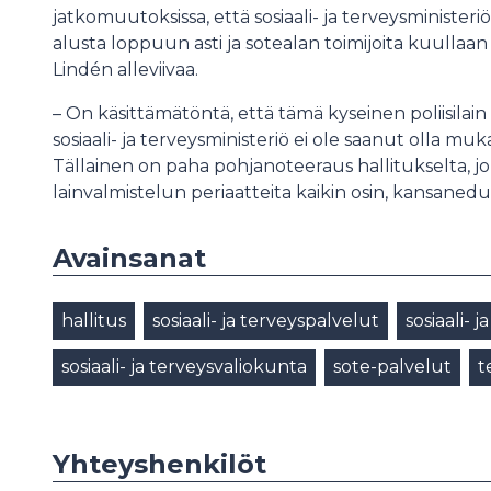
jatkomuutoksissa, että sosiaali- ja terveysministe
alusta loppuun asti ja sotealan toimijoita kuullaan
Lindén alleviivaa.
– On käsittämätöntä, että tämä kyseinen poliisilain
sosiaali- ja terveysministeriö ei ole saanut olla mu
Tällainen on paha pohjanoteeraus hallitukselta, j
lainvalmistelun periaatteita kaikin osin, kansaned
Avainsanat
hallitus
sosiaali- ja terveyspalvelut
sosiaali-
sosiaali- ja terveysvaliokunta
sote-palvelut
t
Yhteyshenkilöt