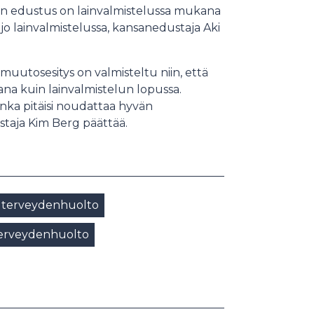
riön edustus on lainvalmistelussa mukana
 jo lainvalmistelussa, kansanedustaja Aki
 muutosesitys on valmisteltu niin, että
kana kuin lainvalmistelun lopussa.
onka pitäisi noudattaa hyvän
ustaja Kim Berg päättää.
 ja terveydenhuolto
erveydenhuolto