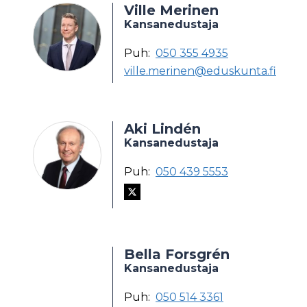
Ville Merinen
Kansanedustaja
Puh:
050 355 4935
ville.merinen@eduskunta.fi
Aki Lindén
Kansanedustaja
Puh:
050 439 5553
Bella Forsgrén
Kansanedustaja
Puh:
050 514 3361