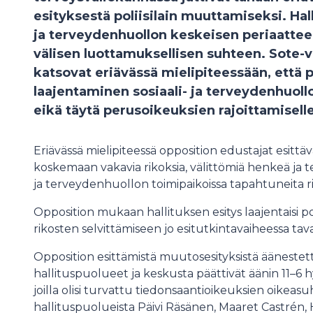
esityksestä poliisilain muuttamiseksi. Hal
ja terveydenhuollon keskeisen periaatteen
välisen luottamuksellisen suhteen. Sote-
katsovat eriävässä mielipiteessään, että 
laajentaminen sosiaali- ja terveydenhuollo
eikä täytä perusoikeuksien rajoittamisell
Eriävässä mielipiteessä opposition edustajat esittävä
koskemaan vakavia rikoksia, välittömiä henkeä ja te
ja terveydenhuollon toimipaikoissa tapahtuneita ri
Opposition mukaan hallituksen esitys laajentaisi po
rikosten selvittämiseen jo esitutkintavaiheessa taval
Opposition esittämistä muutosesityksistä äänestett
hallituspuolueet ja keskusta päättivät äänin 11–6 
joilla olisi turvattu tiedonsaantioikeuksien oikeasu
hallituspuolueista Päivi Räsänen, Maaret Castrén,