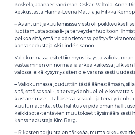
Koskela, Jaana Strandman, Oskari Valtola, Anne Ri
keskustasta Hanna-Leena Mattila ja Hilkka Kemppi
– Asiantuntijakuulemisissa viesti oli poikkeuksellis
luottamusta sosiaali- ja terveydenhuoltoon. Ihmis
pelkoa siitä, että heidän tietonsa päätyvät viranom
kansanedustaja Aki Lindén sanoo.
Valiokunnassa esitettiin myös lisäystä valiokunnan
vastaaminen on normaalia arkea kaikessa julkisen h
valossa, eikä kysymys siten ole varsinaisesti uudest
– Valiokunnassa jouduttiin tästä äänestämään, sillä
siitä, että sosiaali- ja terveydenhuollolle korvatta
kustannukset. Tällaisessa sosiaali- ja terveydenh
kuulumatonta, että hallitus ei pidä oman hallitu
kaikki sote-tehtävien muutokset täysimääräisesti hy
kansanedustaja Kim Berg.
– Rikosten torjunta on tärkeää, mutta oikeusvalti