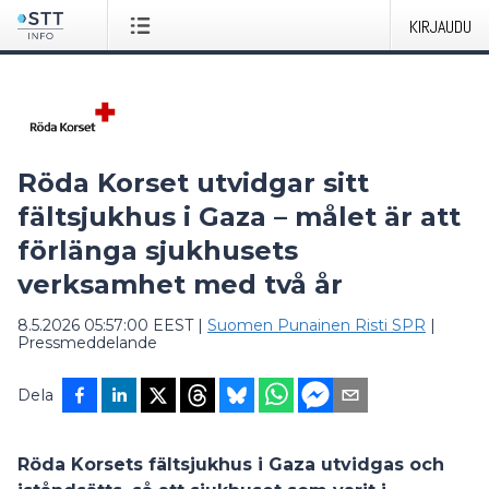
KIRJAUDU
Röda Korset utvidgar sitt
fältsjukhus i Gaza – målet är att
förlänga sjukhusets
verksamhet med två år
8.5.2026 05:57:00 EEST
|
Suomen Punainen Risti SPR
|
Pressmeddelande
Dela
Röda Korsets fältsjukhus i Gaza utvidgas och