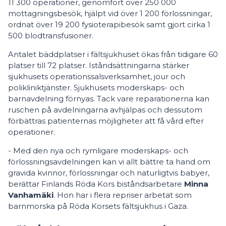
11 300 operationer, genomfört över 250 000
mottagningsbesök, hjälpt vid över 1 200 förlossningar,
ordnat över 19 200 fysioterapibesök samt gjort cirka 1
500 blodtransfusioner.
Antalet bäddplatser i fältsjukhuset ökas från tidigare 60
platser till 72 platser. Iståndsättningarna stärker
sjukhusets operationssalsverksamhet, jour och
polikliniktjänster. Sjukhusets moderskaps- och
barnavdelning förnyas. Tack vare reparationerna kan
ruschen på avdelningarna avhjälpas och dessutom
förbättras patienternas möjligheter att få vård efter
operationer.
- Med den nya och rymligare moderskaps- och
förlossningsavdelningen kan vi allt bättre ta hand om
gravida kvinnor, förlossningar och naturligtvis babyer,
berättar Finlands Röda Kors biståndsarbetare
Minna
Vanhamäki
. Hon har i flera repriser arbetat som
barnmorska på Röda Korsets fältsjukhus i Gaza.