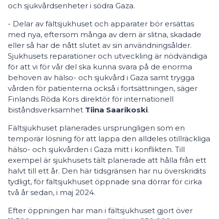
och sjukvårdsenheter i södra Gaza.
- Delar av fältsjukhuset och apparater bör ersättas
med nya, eftersom många av dem är slitna, skadade
eller så har de nått slutet av sin användningsålder.
Sjukhusets reparationer och utveckling är nödvändiga
för att vi för vår del ska kunna svara på de enorma
behoven av hälso- och sjukvård i Gaza samt trygga
vården för patienterna också i fortsättningen, säger
Finlands Röda Kors direktör för internationell
biståndsverksamhet
Tiina
Saarikoski
.
Fältsjukhuset planerades ursprungligen som en
temporär lösning för att lappa den alldeles otillräckliga
hälso- och sjukvården i Gaza mitt i konflikten. Till
exempel är sjukhusets tält planerade att hålla från ett
halvt till ett år. Den här tidsgränsen har nu överskridits
tydligt, för fältsjukhuset öppnade sina dörrar för cirka
två år sedan, i maj 2024.
Efter öppningen har man i fältsjukhuset gjort över