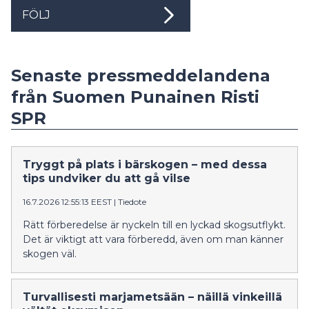
FÖLJ
Senaste pressmeddelandena
från Suomen Punainen Risti
SPR
Tryggt på plats i bärskogen – med dessa
tips undviker du att gå vilse
16.7.2026 12:55:13 EEST
|
Tiedote
Rätt förberedelse är nyckeln till en lyckad skogsutflykt.
Det är viktigt att vara förberedd, även om man känner
skogen väl.
Turvallisesti marjametsään – näillä vinkeillä