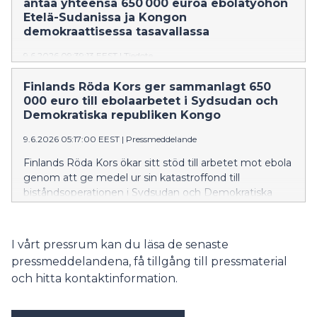
antaa yhteensä 650 000 euroa ebolatyöhön
lokalsamhällen viktiga informationsförmedlare i en
Etelä-Sudanissa ja Kongon
situation där epidemin som sprider sig väcker rädsla
demokraattisessa tasavallassa
och oro.
9.6.2026 09:39:13 EEST
|
Tiedote
Suomen Punainen Risti lisää tukeaan ebolan
Finlands Röda Kors ger sammanlagt 650
vastaiseen työhön antamalla katastrofirahastostaan
000 euro till ebolaarbetet i Sydsudan och
varoja avustusoperaatioon Etelä-Sudanissa ja Kongon
Demokratiska republiken Kongo
demokraattisessa tasavallassa. Paikalliset Punaisen
Ristin vapaaehtoiset ovat omissa yhteisöissään
9.6.2026 05:17:00 EEST
|
Pressmeddelande
tärkeitä tiedon välittäjiä tilanteessa, jossa leviävä
Finlands Röda Kors ökar sitt stöd till arbetet mot ebola
epidemia herättää pelkoja ja huolta.
genom att ge medel ur sin katastroffond till
biståndsoperationen i Sydsudan och Demokratiska
republiken Kongo. Röda Korsets lokala frivilliga är i sina
lokalsamhällen viktiga informationsförmedlare i en
situation där epidemin som sprider sig väcker rädsla
I vårt pressrum kan du läsa de senaste
och oro.
pressmeddelandena, få tillgång till pressmaterial
och hitta kontaktinformation.