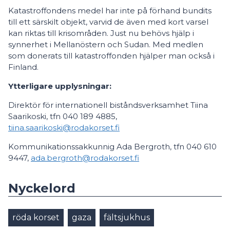
Katastroffondens medel har inte på förhand bundits
till ett särskilt objekt, varvid de även med kort varsel
kan riktas till krisområden. Just nu behövs hjälp i
synnerhet i Mellanöstern och Sudan. Med medlen
som donerats till katastroffonden hjälper man också i
Finland.
Ytterligare upplysningar:
Direktör för internationell biståndsverksamhet Tiina
Saarikoski, tfn 040 189 4885,
tiina.saarikoski@rodakorset.fi
Kommunikationssakkunnig Ada Bergroth, tfn 040 610
9447,
ada.bergroth@rodakorset.fi
Nyckelord
röda korset
gaza
fältsjukhus