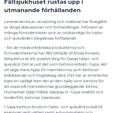
Fältsjukhuset rustas upp i
utmanande förhållanden
Leveranserna av utrustning och material har föregåtts
av långa diskussioner och förhandlingar. Införseln av
många förnödenheter som är nödvändiga för hälso-
och sjukvården begränsas fortfarande.
- Att de medicintekniska produkterna och
förnödenheterna har fått tillträde till Röda Korsets
fältsjukhus är ett positivt steg för Gazas hälso- och
sjukvård.
Det är just det som behövs kritiskt i Gaza, det
vill säga mera hjälp till människorna, som behöver
brådskande och högklassig vård.
Det här är emellertid
bara en väldigt liten del av den hjälp som behövs för
att svara på människornas grundläggande behov.
Humanitär hjälp måste släppas in i Gaza snabbt och
hinderfritt, betonar Saarikoski.
I Gasa behövs förutom hälso- och sjukvård också till
exempel rent vatten samt avloppssystem och