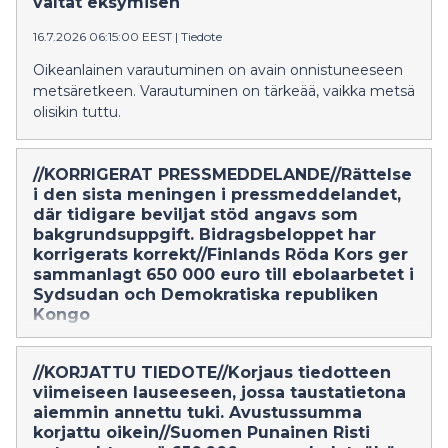
vältät eksymisen
16.7.2026 06:15:00 EEST
|
Tiedote
Oikeanlainen varautuminen on avain onnistuneeseen
metsäretkeen. Varautuminen on tärkeää, vaikka metsä
olisikin tuttu.
//KORRIGERAT PRESSMEDDELANDE//Rättelse
i den sista meningen i pressmeddelandet,
där tidigare beviljat stöd angavs som
bakgrundsuppgift. Bidragsbeloppet har
korrigerats korrekt//Finlands Röda Kors ger
sammanlagt 650 000 euro till ebolaarbetet i
Sydsudan och Demokratiska republiken
Kongo
9.6.2026 09:39:13 EEST
|
Pressmeddelande
//KORJATTU TIEDOTE//Korjaus tiedotteen
Finlands Röda Kors ökar sitt stöd till arbetet mot ebola
viimeiseen lauseeseen, jossa taustatietona
genom att ge medel ur sin katastroffond till
aiemmin annettu tuki. Avustussumma
biståndsoperationen i Sydsudan och Demokratiska
korjattu oikein//Suomen Punainen Risti
republiken Kongo. Röda Korsets lokala frivilliga är i sina