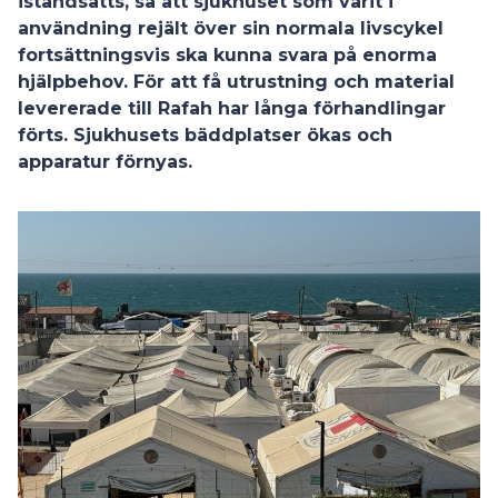
iståndsätts, så att sjukhuset som varit i
användning rejält över sin normala livscykel
fortsättningsvis ska kunna svara på enorma
hjälpbehov.
För att få utrustning och material
levererade till Rafah har långa förhandlingar
förts. Sjukhusets bäddplatser ökas och
apparatur förnyas.