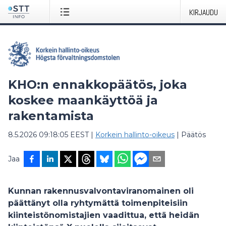
KIRJAUDU
KHO:n ennakkopäätös, joka
koskee maankäyttöä ja
rakentamista
8.5.2026 09:18:05 EEST
|
Korkein hallinto-oikeus
|
Päätös
Jaa
Kunnan rakennusvalvontaviranomainen oli
päättänyt olla ryhtymättä toimenpiteisiin
kiinteistönomistajien vaadittua, että heidän