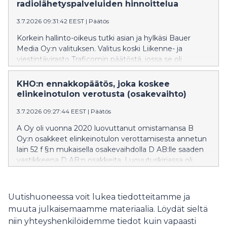
ollut toimivalta käsitellä kaavoitusjohtajan
radiolähetyspalveluiden hinnoittelua
poikkeamispäätöksestä tehdyt oikaisuvaatimukset.
3.7.2026 09:31:42 EEST
|
Päätös
Asian tausta, korkeimmassa hallinto-oikeudessa
esitetyt vaatimukset ja korkeimman hallinto-oikeuden
Korkein hallinto-oikeus tutki asian ja hylkäsi Bauer
ratkaisun perustelut ovat luettavissa korkeimman
Media Oy:n valituksen. Valitus koski Liikenne- ja
hallinto-oikeuden internetsivustolla julkaistusta
viestintävirasto Traficomin päätöstä, jossa se oli
päätöksestä. KHO 7.7.2026 T 1887
katsonut, siltä osin kuin asiasta oli korkeimmassa
hallinto-oikeudessa kysymys, että Digitan
KHO:n ennakkopäätös, joka koskee
päälähetysasemien radion antennikapasiteetin
elinkeinotulon verotusta (osakevaihto)
vuokrauksen hinnoittelu ja hinnastot ovat
3.7.2026 09:27:44 EEST
|
Päätös
kustannussuuntautuneita tehokkuus huomioiden
lukuun ottamatta 15:aa antenni-ERP-teholuokka -
A Oy oli vuonna 2020 luovuttanut omistamansa B
yhdistelmän palvelua. Bauer Media Oy oli
Oy:n osakkeet elinkeinotulon verottamisesta annetun
valituksessaan vaatinut, että Liikenne- ja
lain 52 f §:n mukaisella osakevaihdolla D AB:lle saaden
viestintäviraston päätös kumotaan siltä osin kuin Digita
vastikkeena D AB:n osakkeita. Luovutuskirjassa oli
Oy:n on vahvistettu noudattavan
sovittu muun ohella, että mikäli C-kiinteistöön ja siihen
kustannussuuntautunutta hinnoittelua ja että asia
liittyvään vuokrasopimukseen liittyvät kulut ylittävät
palautetaan Liikenne- ja viestintävirastolle uudelleen
kohteesta saatavat tuotot sopimuksessa määritellyllä
Uutishuoneessa voit lukea tiedotteitamme ja
arvioitavaksi ja ratkaistavaksi. Asian tausta,
tavalla laskettuna vuosina 2020–2023, B Oy:n osakkaat
korkeimmassa hallinto-oikeudessa esitetyt
muuta julkaisemaamme materiaalia. Löydät sieltä
korvaavat erotuksen D AB:lle euro eurosta.
vaatimukset ja korkeimman hallinto-oikeuden
niin yhteyshenkilöidemme tiedot kuin vapaasti
Korvausvelvollisuuden synnyttyä A Oy oli maksanut