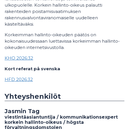
ulkopuolelle. Korkein hallinto-oikeus palautti
rakenteiden poistamisvaatimuksen
rakennusvalvontaviranomaiselle uudelleen
käsiteltäväksi.
Korkeimman hallinto-oikeuden päätös on
kokonaisuudessaan luettavissa korkeimman hallinto-
oikeuden internetsivustolla.
KHO 2026:32
Kort referat på svenska
HFD 2026:32
Yhteyshenkilöt
Jasmin Tag
viestintäasiantuntija / kommunikationsexpert
korkein hallinto-oikeus / högsta
förvaltningsdomstolen