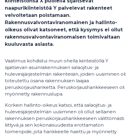
kiinteistönsä X puolella sijaitsevat
naapurikiinteistöä Y palvelevat rakenteet
velvoitetaan poistamaan.
Rakennusvalvontaviranomainen ja hallinto-
oikeus olivat katsoneet, että kysymys ei ollut
rakennusvalvontaviranomaisen toimivaltaan
kuuluvasta asiasta.
Vaatimus kohdistui muun ohella kiinteistöllä Y
sijaitsevan asuinrakennuksen salaojitus- ja
hulevesijärjestelmän rakenteisiin, joiden uusiminen oli
toteutettu osana rakennuksen laajaa
peruskorjaushanketta. Peruskorjaushankkeeseen oli
myönnetty rakennuslupa.
Korkein hallinto-oikeus katsoi, että salaojitus- ja
hulevesijärjestelmän uusiminen oli ollut sellainen
rakennuksen peruskorjaushankkeeseen välittömästi
liittyvä ja sen kokonaisuudesta erottamaton
toimenpide, jota hankkeelle haettu ja myönnetty