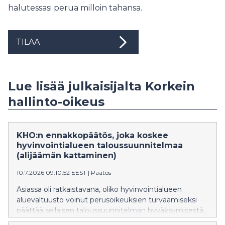
halutessasi perua milloin tahansa.
TILAA
Lue lisää julkaisijalta Korkein
hallinto-oikeus
KHO:n ennakkopäätös, joka koskee
hyvinvointialueen taloussuunnitelmaa
(alijäämän kattaminen)
10.7.2026 09:10:52 EEST
|
Päätös
Asiassa oli ratkaistavana, oliko hyvinvointialueen
aluevaltuusto voinut perusoikeuksien turvaamiseksi
päättää sellaisen taloussuunnitelman hyväksymisestä,
jossa ei ollut noudatettu hyvinvointialuelaissa