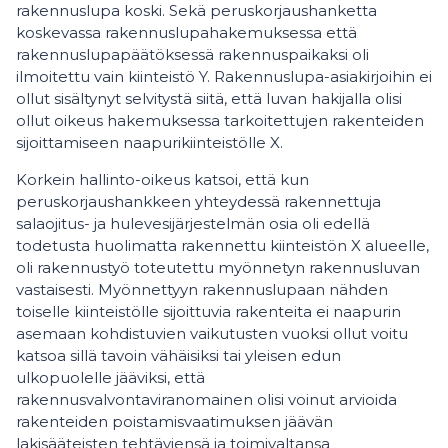
rakennuslupa koski. Sekä peruskorjaushanketta
koskevassa rakennuslupahakemuksessa että
rakennuslupapäätöksessä rakennuspaikaksi oli
ilmoitettu vain kiinteistö Y. Rakennuslupa-asiakirjoihin ei
ollut sisältynyt selvitystä siitä, että luvan hakijalla olisi
ollut oikeus hakemuksessa tarkoitettujen rakenteiden
sijoittamiseen naapurikiinteistölle X.
Korkein hallinto-oikeus katsoi, että kun
peruskorjaushankkeen yhteydessä rakennettuja
salaojitus- ja hulevesijärjestelmän osia oli edellä
todetusta huolimatta rakennettu kiinteistön X alueelle,
oli rakennustyö toteutettu myönnetyn rakennusluvan
vastaisesti. Myönnettyyn rakennuslupaan nähden
toiselle kiinteistölle sijoittuvia rakenteita ei naapurin
asemaan kohdistuvien vaikutusten vuoksi ollut voitu
katsoa sillä tavoin vähäisiksi tai yleisen edun
ulkopuolelle jääviksi, että
rakennusvalvontaviranomainen olisi voinut arvioida
rakenteiden poistamisvaatimuksen jäävän
lakisääteisten tehtäviensä ja toimivaltansa