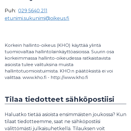
Puh:
029 5640 211
etunimi.sukunimi@oikeus.fi
Korkein hallinto-oikeus (KHO) käyttää ylintä
tuomiovaltaa hallintolainkäyttöasioissa. Suurin osa
korkeimmassa hallinto-oikeudessa ratkaistavista
asioista tulee valituksina muista
hallintotuomioistuimista. KHO:n päätöksistä ei voi
valittaa. www.kho.fi - http://www.kho.fi
Tilaa tiedotteet sähköpostiisi
Haluatko tietää asioista ensimmäisten joukossa? Kun
tilaat tiedotteemme, saat ne sähköpostiisi
välittömästi julkaisuhetkellä. Tilauksen voit