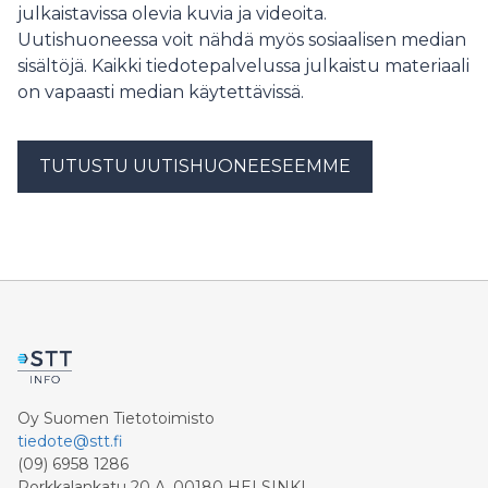
ratkaisun perustelut ovat luettavissa korkeimman
julkaistavissa olevia kuvia ja videoita.
korvauksen vuosilta 2020–2022 D AB:lle vuonna 2023
hallinto-oikeuden internetsivustolla julkaistusta
Uutishuoneessa voit nähdä myös sosiaalisen median
ja maksaisi korvauksen vuodelta 2023 vuoden 2024
päätöksestä. KHO 3.7.2026 T 1850
aikana. A Oy oli kirjannut vuonna 2024 maksettavasta
sisältöjä. Kaikki tiedotepalvelussa julkaistu materiaali
korvauksesta arvionsa perusteella varauksen tilikauden
on vapaasti median käytettävissä.
2023 kirjanpitoon. A Oy oli myynyt pääosan saamistaan
D AB:n osakkeista vuonna 2020.
TUTUSTU UUTISHUONEESEEMME
Oy Suomen Tietotoimisto
tiedote@stt.fi
(09) 6958 1286
Porkkalankatu 20 A, 00180 HELSINKI