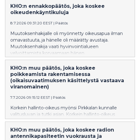
säädettyä määräaikaa hyvinvointialueen taseeseen
KHO:n ennakkopäätös, joka koskee
kertyneen alijäämän kattamiselle.
oikeudenkäyntikuluja
8.7.2026 09:31:20 EEST
|
Päätös
Muutoksenhakijalle oli myönnetty oikeusapua ilman
omavastuuta, ja hänelle oli määrätty avustaja.
Muutoksenhakija vaati hyvinvointialueen
velvoittamista korvaamaan hänen
oikeudenkäyntikulunsa korkeimmassa hallinto-
oikeudessa siltä osin kuin niitä ei korvata
KHO:n muu päätös, joka koskee
oikeusapupäätöksen perusteella valtion varoista.
poikkeamista rakentamisessa
(oikaisuvaatimuksen käsittelystä vastaava
viranomainen)
7.7.2026 09:15:12 EEST
|
Päätös
Korkein hallinto-oikeus myönsi Pirkkalan kunnalle
valitusluvan ja tutki asian. Korkein hallinto-oikeus
kumosi Hämeenlinnan hallinto-oikeuden päätöksen ja
palautti asian hallinto-oikeudelle uudelleen
KHO:n muu päätös, joka koskee radion
käsiteltäväksi. Asiassa oli ratkaistavana, millä taholla on
antennikapasiteetin vuokrausta ja