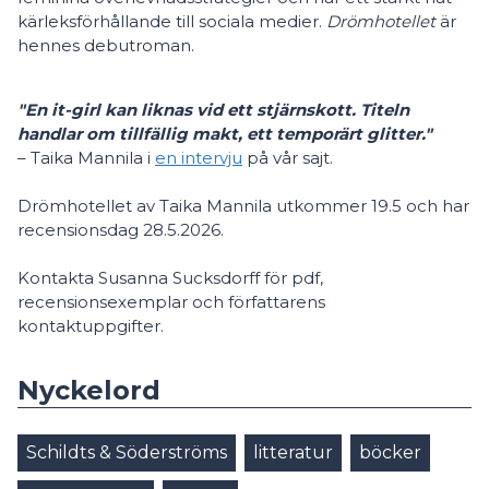
kärleksförhållande till sociala medier.
Drömhotellet
är
hennes debutroman.
"En it-girl kan liknas vid ett stjärnskott. Titeln
handlar om tillfällig makt, ett temporärt glitter."
– Taika Mannila i
en intervju
på vår sajt.
Drömhotellet av Taika Mannila utkommer 19.5 och har
recensionsdag 28.5.2026.
Kontakta Susanna Sucksdorff för pdf,
recensionsexemplar och författarens
kontaktuppgifter.
Nyckelord
Schildts & Söderströms
litteratur
böcker