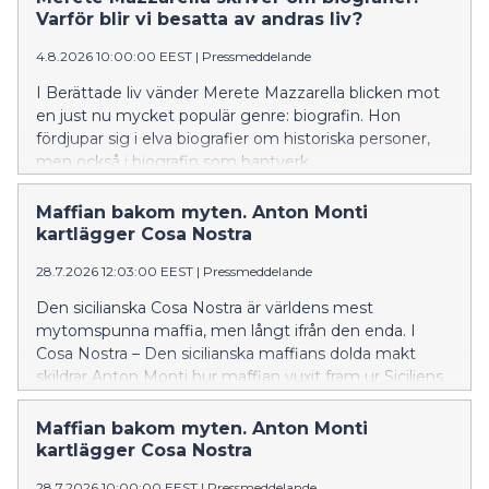
Varför blir vi besatta av andras liv?
4.8.2026 10:00:00 EEST
|
Pressmeddelande
I Berättade liv vänder Merete Mazzarella blicken mot
en just nu mycket populär genre: biografin. Hon
fördjupar sig i elva biografier om historiska personer,
men också i biografin som hantverk.
Maffian bakom myten. Anton Monti
kartlägger Cosa Nostra
28.7.2026 12:03:00 EEST
|
Pressmeddelande
Den sicilianska Cosa Nostra är världens mest
mytomspunna maffia, men långt ifrån den enda. I
Cosa Nostra – Den sicilianska maffians dolda makt
skildrar Anton Monti hur maffian vuxit fram ur Siciliens
historia och blivit en maktstruktur med starka band till
politik och ekonomi.
Maffian bakom myten. Anton Monti
kartlägger Cosa Nostra
28.7.2026 10:00:00 EEST
|
Pressmeddelande