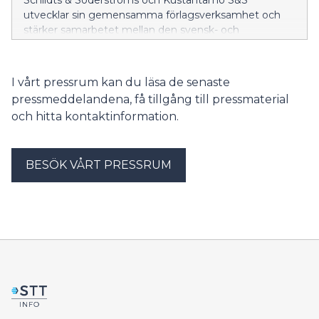
Schildts & Söderströms och Kustantamo S&S
utvecklar sin gemensamma förlagsverksamhet och
stärker samarbetet mellan den svensk- och
finskspråkiga utgivningen.
I vårt pressrum kan du läsa de senaste
pressmeddelandena, få tillgång till pressmaterial
och hitta kontaktinformation.
BESÖK VÅRT PRESSRUM