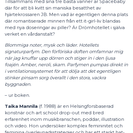
Tillsammans med sina tre bästa vänner är Spacebaby
där för att bli kvitt sin maniska besatthet av
hjärtekrossaren JB. Men vad är egentligen denna plats
där romantiserade minnen från ett it-girl-liv blandas
med nya doseringar av piller? Är Drömhotellet i själva
verket en vårdanstalt?
Blommiga noter, mysk och läder. Hotellets
signaturparfym. Den förföriska doften omfamnar mig
när jag knuffar upp dörren och stiger in i den ljusa
foajén. Amber, neroli, skam. Parfymen pumpas direkt in
i ventilationssystemet för att dölja att det egentligen
stinker pinsam sorg överallt i den stora, vackra
byggnaden.
– ur boken.
Taika Mannila
(f. 1988) är en Helsingforsbaserad
konstnär och art school drop-out med bred
erfarenhet inom musikbranschen, poddar, illustration
och video. Hon undersöker komplex femininitet och
feminina överlevnadsstrategier och har ett starkt hat-