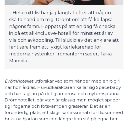
– Hela mitt liv har jag längtat efter att någon
ska ta hand om mig. Drömt om att få kollapsa i
någons famn. Hoppats på att en dag få checka
in på ett all-inclusive-hotell för minst ett år av
vila och avkoppling. Till slut blev det enklare att
fantisera fram ett lyxigt kärleksrehab för
moderna hysterikor i romanform säger, Taika
Mannila.
Drömhotellet
utforskar vad som händer med en it-girl
när hon åldras. Huvudkaraktären kallar sig Spacebaby
och har tagit in på det glamorösa och mytomspunna
Drömhotellet, där ytan är glassig men möglet sprider
sig i fogarna och fotsvampen grasserar. Det är en
förunderlig plats, ett slags kärleksrehab för flickor med
brustna hjärtan som inte längre kan stå på egna ben.