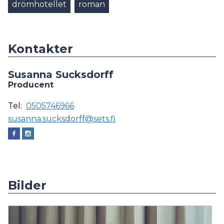
drömhotellet
roman
Kontakter
Susanna Sucksdorff
Producent
Tel:
0505746966
susanna.sucksdorff@sets.fi
Bilder