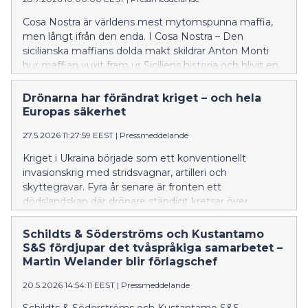
Cosa Nostra är världens mest mytomspunna maffia,
men långt ifrån den enda. I Cosa Nostra – Den
sicilianska maffians dolda makt skildrar Anton Monti
hur maffian vuxit fram ur Siciliens historia och blivit en
maktstruktur med starka band till politik och ekonomi.
Drönarna har förändrat kriget – och hela
Europas säkerhet
27.5.2026 11:27:59 EEST
|
Pressmeddelande
Kriget i Ukraina började som ett konventionellt
invasionskrig med stridsvagnar, artilleri och
skyttegravar. Fyra år senare är fronten ett
dödslandskap där drönare ständigt kretsar över
soldaterna och ingen rör sig obemärkt.
Schildts & Söderströms och Kustantamo
S&S fördjupar det tvåspråkiga samarbetet –
Martin Welander blir förlagschef
20.5.2026 14:54:11 EEST
|
Pressmeddelande