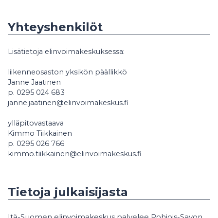
Yhteyshenkilöt
Lisätietoja elinvoimakeskuksessa:
liikenneosaston yksikön päällikkö
Janne Jaatinen
p. 0295 024 683
janne.jaatinen@elinvoimakeskus.fi
ylläpitovastaava
Kimmo Tiikkainen
p. 0295 026 766
kimmo.tiikkainen@elinvoimakeskus.fi
Tietoja julkaisijasta
Itä-Suomen elinvoimakeskus palvelee Pohjois-Savon,