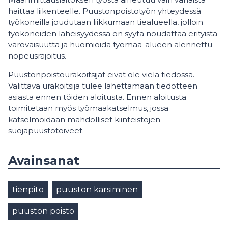
haittaa liikenteelle. Puustonpoistotyön yhteydessä
työkoneilla joudutaan liikkumaan tiealueella, jolloin
työkoneiden läheisyydessä on syytä noudattaa erityistä
varovaisuutta ja huomioida työmaa-alueen alennettu
nopeusrajoitus.
Puustonpoistourakoitsijat eivät ole vielä tiedossa.
Valittava urakoitsija tulee lähettämään tiedotteen
asiasta ennen töiden aloitusta. Ennen aloitusta
toimitetaan myös työmaakatselmus, jossa
katselmoidaan mahdolliset kiinteistöjen
suojapuustotoiveet.
Avainsanat
tienpito
puuston karsiminen
puuston poisto