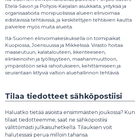
Etelä-Savon ja Pohjois-Karjalan asukkaita, yrityksiä ja
organisaatioita monipuolisissa alueen elinvoimaa
edistävissä tehtävissä, ja keskitettyjen tehtävien kautta
palvelee myös muita alueita.
Itä-Suomen elinvoimakeskuksella on toimipaikat
Kuopiossa, Joensuussa ja Mikkelissä. Virasto hoitaa
maaseutuun, kalatalouteen, liikenteeseen,
elinkeinoihin ja työllisyyteen, maahanmuuttoon,
ympäristöön sekä rahoitukseen, kehittämiseen ja
seurantaan liittyviä valtion aluehallinnon tehtäviä.
Tilaa tiedotteet sähköpostiisi
Haluatko tietää asioista ensimmäisten joukossa? Kun
tilaat tiedotteemme, saat ne sähköpostiisi
välittömästi julkaisuhetkellä. Tilauksen voit
halutessasi perua milloin tahansa.