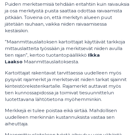
Puiden merkitsemisiä tehdään eritahtiin kuin raivauksia
ja osa merkityistä puista saattaa odottaa raivaamista
pitkään. Toiveina on, että merkityn alueen puut
jätetään rauhaan, vaikka niiden raivaamisessa
kestäisikin.
”Maanmittauslaitoksen kartoittajat käyttävät tarkkoja
mittauslaitteita työssään ja merkitsevät niiden avulla
tien rajan”, kertoo tuotantopäällikkö
Ilkka
Laakso
Maanmittauslaitoksesta.
Kartoittajat rakentavat tarvittaessa uudelleen myös
pysyvät rajamerkit ja merkitsevät niiden tarkat sijainnit
kiinteistörekisterikartalle. Rajamerkit auttavat myös
tien kunnossapidossa ja toimivat tiesuunnittelun
luotettavana lähtötietona myöhemminkin.
Merkkejä ei tulee poistaa eikä siirtää. Mahdollisen
uudelleen merkinnän kustannuksista vastaa sen
aiheuttaja.
Maanmittauslaitoksen työstä aiheutuu vain vähäistä