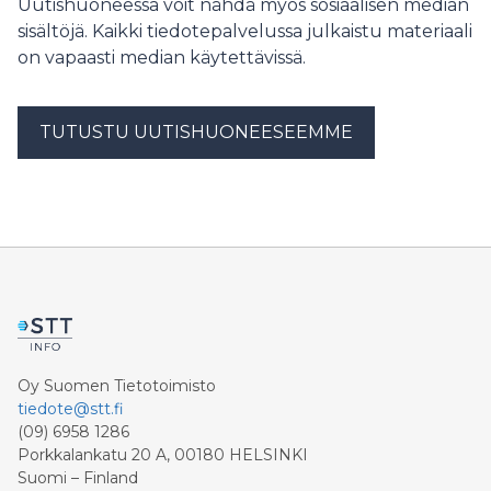
Uutishuoneessa voit nähdä myös sosiaalisen median
sisältöjä. Kaikki tiedotepalvelussa julkaistu materiaali
on vapaasti median käytettävissä.
TUTUSTU UUTISHUONEESEEMME
Oy Suomen Tietotoimisto
tiedote@stt.fi
(09) 6958 1286
Porkkalankatu 20 A, 00180 HELSINKI
Suomi – Finland