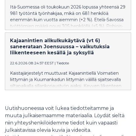
mahdolliseen selvityspyyntöön tulee reagoida ja että
Itä-Suomessa oli toukokuun 2026 lopussa yhteensä 29
muutokset tukihakemukselle kannattaa tehdä heti
981 työtöntä työnhakijaa, mikä on 681 henkilöä
tarpeen huomattua, sillä valvonnasta ilmoittaminen
enemmän kuin vuotta aiemmin (+2 %). Etelä-Savossa
estää muutosmahdollisuuden.
työttömien määrä nousi 305 henkilöllä (+5 %), Pohjois-
Karjalassa 154 henkilöllä (+2 %) ja Pohjois-Savossa 222
henkilöllä (+2 %).
Kajaanintien alikulkukäytävä (vt 6)
saneerataan Joensuussa – vaikutuksia
liikenteeseen kesällä ja syksyllä
22.6.2026 08:24:57 EEST
|
Tiedote
Kaistajärjestelyt muuttuvat Kajaanintiellä Voimatien
liittymän ja Kuurnankadun liittymän välillä sijaitsevalla
siltapaikalla sillankorjaustyön ajaksi. Kevyen liikenteen
järjestelyihin vaikuttavat työt käynnistyvät viikolla 26.
Ajoradan liikennejärjestelyt muuttuvat 13.7. alkaen.
Uutishuoneessa voit lukea tiedotteitamme ja
muuta julkaisemaamme materiaalia. Löydät sieltä
niin yhteyshenkilöidemme tiedot kuin vapaasti
julkaistavissa olevia kuvia ja videoita.