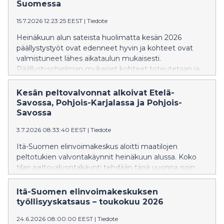
Suomessa
15.7.2026 12:23:25 EEST
|
Tiedote
Heinäkuun alun sateista huolimatta kesän 2026
päällystystyöt ovat edenneet hyvin ja kohteet ovat
valmistuneet lähes aikataulun mukaisesti.
Päällystysohjelman mukaiset kohteet toteutetaan ja
ohjelmaan on otettu lisäksi myös ramppien ja pienten
kohteiden päällystystöitä.
Kesän peltovalvonnat alkoivat Etelä-
Savossa, Pohjois-Karjalassa ja Pohjois-
Savossa
3.7.2026 08:33:40 EEST
|
Tiedote
Itä-Suomen elinvoimakeskus aloitti maatilojen
peltotukien valvontakäynnit heinäkuun alussa. Koko
tilan peltovalvontakäynti tehdään tänä vuonna noin
126 tilalle Etelä-Savon, Pohjois-Karjalan ja Pohjois-
Savon alueella. Lisäksi tehdään erillisiä
Itä-Suomen elinvoimakeskuksen
ristiintarkastuskäyntejä maastossa sekä seurataan
työllisyyskatsaus – toukokuu 2026
tukiehtojen toteutumista kaikilla maatiloilla satelliitteja
24.6.2026 08:00:00 EEST
|
Tiedote
hyödyntäen. Elinvoimakeskuksesta muistutetaan, että