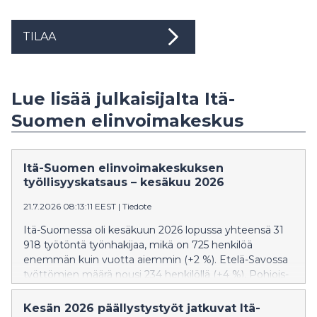
TILAA
Lue lisää julkaisijalta Itä-
Suomen elinvoimakeskus
Itä-Suomen elinvoimakeskuksen
työllisyyskatsaus – kesäkuu 2026
21.7.2026 08:13:11 EEST
|
Tiedote
Itä-Suomessa oli kesäkuun 2026 lopussa yhteensä 31
918 työtöntä työnhakijaa, mikä on 725 henkilöä
enemmän kuin vuotta aiemmin (+2 %). Etelä-Savossa
työttömien määrä nousi 234 henkilöllä (+4 %), Pohjois-
Karjalassa 150 henkilöllä (+1 %) ja Pohjois-Savossa 341
henkilöllä (+2 %).
Kesän 2026 päällystystyöt jatkuvat Itä-