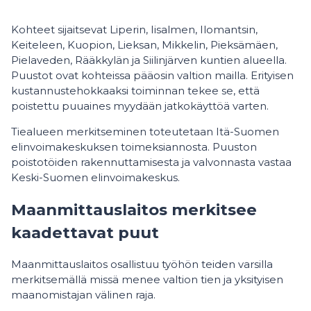
Kohteet sijaitsevat Liperin, Iisalmen, Ilomantsin,
Keiteleen, Kuopion, Lieksan, Mikkelin, Pieksämäen,
Pielaveden, Rääkkylän ja Siilinjärven kuntien alueella.
Puustot ovat kohteissa pääosin valtion mailla. Erityisen
kustannustehokkaaksi toiminnan tekee se, että
poistettu puuaines myydään jatkokäyttöä varten.
Tiealueen merkitseminen toteutetaan Itä-Suomen
elinvoimakeskuksen toimeksiannosta. Puuston
poistotöiden rakennuttamisesta ja valvonnasta vastaa
Keski-Suomen elinvoimakeskus.
Maanmittauslaitos merkitsee
kaadettavat puut
Maanmittauslaitos osallistuu työhön teiden varsilla
merkitsemällä missä menee valtion tien ja yksityisen
maanomistajan välinen raja.