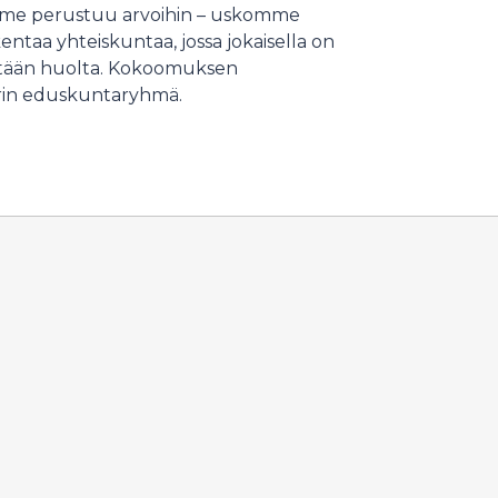
kamme perustuu arvoihin – uskomme
taa yhteiskuntaa, jossa jokaisella on
detään huolta. Kokoomuksen
rin eduskuntaryhmä.