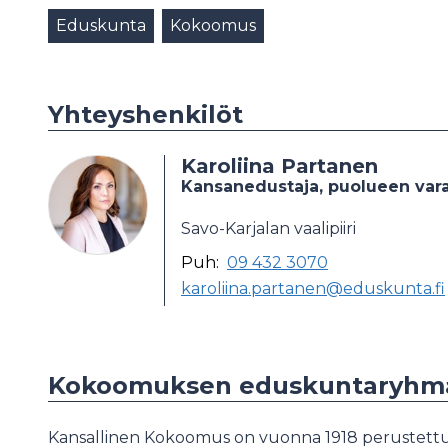
Eduskunta
Kokoomus
Yhteyshenkilöt
Karoliina Partanen
Kansanedustaja, puolueen var
Savo-Karjalan vaalipiiri
Puh:
09 432 3070
karoliina.partanen@eduskunta.fi
Kokoomuksen eduskuntaryhm
Kansallinen Kokoomus on vuonna 1918 perustettu po