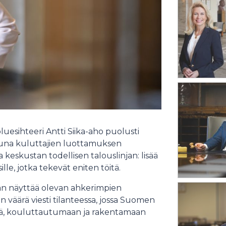
esihteeri Antti Siika-aho puolusti
aisuna kuluttajien luottamuksen
eskustan todellisen talouslinjan: lisää
le, jotka tekevät eniten töitä.
an näyttää olevan ahkerimpien
 väärä viesti tilanteessa, jossa Suomen
tä, kouluttautumaan ja rakentamaan