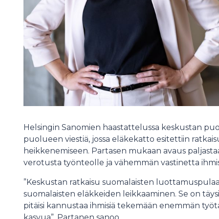
Helsingin Sanomien haastattelussa keskustan puolu
puolueen viestiä, jossa eläkekatto esitettiin ratk
heikkenemiseen. Partasen mukaan avaus paljastaa k
verotusta työnteolle ja vähemmän vastinetta ihmisil
”Keskustan ratkaisu suomalaisten luottamuspula
suomalaisten eläkkeiden leikkaaminen. Se on täysin
pitäisi kannustaa ihmisiä tekemään enemmän työ
kasvua”, Partanen sanoo.