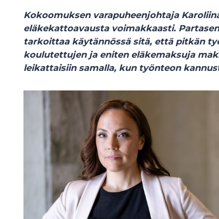
Kokoomuksen varapuheenjohtaja Karoliina 
eläkekattoavausta voimakkaasti. Partase
tarkoittaa käytännössä sitä, että pitkän t
koulutettujen ja eniten eläkemaksuja mak
leikattaisiin samalla, kun työnteon kannust