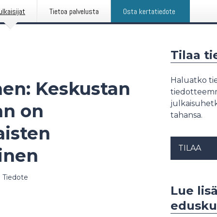
ulkaisijat
Tietoa palvelusta
Osta kertatiedote
Tilaa t
Haluatko tie
en: Keskustan
tiedotteemme
julkaisuhetk
an on
tahansa.
isten
TILAA
inen
|
Tiedote
Lue lis
edusku