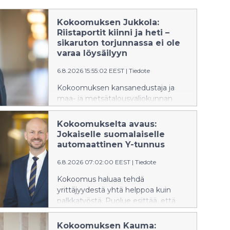
Kokoomuksen Jukkola:
Riistaportit kiinni ja heti –
sikaruton torjunnassa ei ole
varaa löysäilyyn
6.8.2026 15:55:02 EEST
|
Tiedote
Kokoomuksen kansanedustaja ja
maa- ja metsätalousvaliokunnan
jäsen Janne Jukkola vaatii itärajan
riistaporttien välitöntä sulkemista
Kokoomukselta avaus:
myös Pohjois-Karjalassa. Ylen
Jokaiselle suomalaiselle
mukaan riistaportit ovat
automaattinen Y-tunnus
maakunnassa edelleen auki, vaikka
6.8.2026 07:02:00 EEST
|
Tiedote
Kaakkois-Suomessa ne suljettiin
viime viikolla afrikkalaisen sikaruton
Kokoomus haluaa tehdä
leviämisen estämiseksi.
yrittäjyydestä yhtä helppoa kuin
palkkatyöstä. Puolue esittää, että
jokainen suomalainen saisi
automaattisesti henkilökohtaisen Y-
Kokoomuksen Kauma: