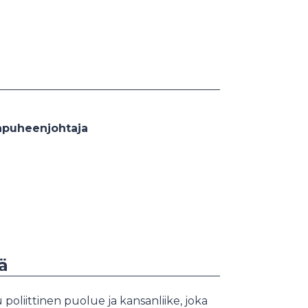
apuheenjohtaja
ä
liittinen puolue ja kansanliike, joka