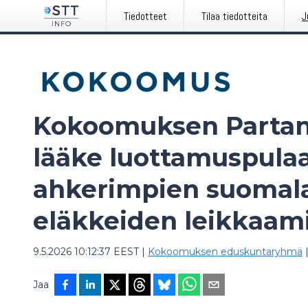
Tiedotteet
Tilaa tiedotteita
J
Kokoomuksen Partan
lääke luottamuspula
ahkerimpien suomala
eläkkeiden leikkaam
9.5.2026 10:12:37 EEST
|
Kokoomuksen eduskuntaryhmä
Jaa