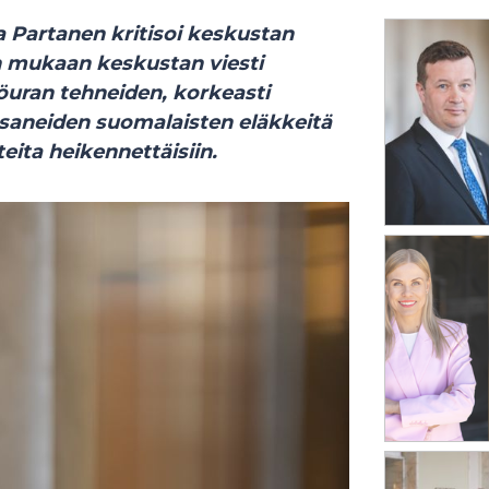
Partanen kritisoi keskustan
n mukaan keskustan viesti
yöuran tehneiden, korkeasti
saneiden suomalaisten eläkkeitä
eita heikennettäisiin.