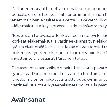
Partanen muistuttaa, että suomalaisen ansiosidon
periaate on ollut selkeä: mitä enemmän ihminen t
enemmän hän ansaitsee eläkettä. Eläkekatto rikkoi
eläkemaksuista käytännössä uudeksi lisäveroksi ty
”Keskustan tulevaisuudenkuva ponnisteleville suom
korkeat eläkemaksut ja vastineeksi ansaitun eläkkee
työura eivät enää kasvata tulevaa eläkettä, miks
heikentäisi työnteon kannusteita juuri silloin, k
investointeja ja osaajia”, Partanen toteaa.
Partasen mukaan kaikkein haitallisinta on epäva
synnyttää. Partanen muistuttaa, että luottamus e
järjestelmä on ennakoitava ja että vuosikymmen
vastineellisuutta ei kyseenalaisteta poliittisilla päät
Avainsanat