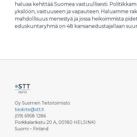
haluaa kehittää Suomea vastuullisesti. Politiik
yksilöön, vastuuseen ja vapauteen. Haluamme raken
mahdollisuus menestyä ja jossa heikoimmista pi
eduskuntaryhmä on 48 kansanedustajallaan suu
Oy Suomen Tietotoimisto
tiedote@stt.fi
(09) 6958 1286
Porkkalankatu 20 A, 00180 HELSINKI
Suomi – Finland