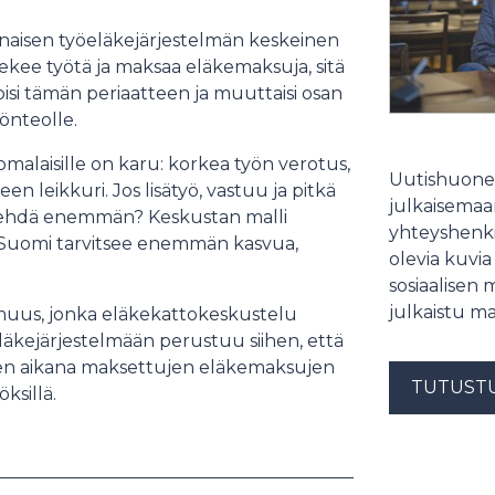
naisen työeläkejärjestelmän keskeinen
ekee työtä ja maksaa eläkemaksuja, sitä
si tämän periaatteen ja muuttaisi osan
önteolle.
alaisille on karu: korkea työn verotus,
Uutishuonee
n leikkuri. Jos lisätyö, vastuu ja pitkä
julkaisemaam
i tehdä enemmän? Keskustan malli
yhteyshenki
un Suomi tarvitsee enemmän kasvua,
olevia kuvia
sosiaalisen 
julkaistu ma
rmuus, jonka eläkekattokeskustelu
läkejärjestelmään perustuu siihen, että
ten aikana maksettujen eläkemaksujen
TUTUST
öksillä.