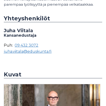
parempaa työllisyyttä ja pienempää velkataakkaa.
Yhteyshenkilöt
Juha Viitala
Kansanedustaja
Puh:
09 432 3072
juha.viitala@eduskunta.fi
Kuvat