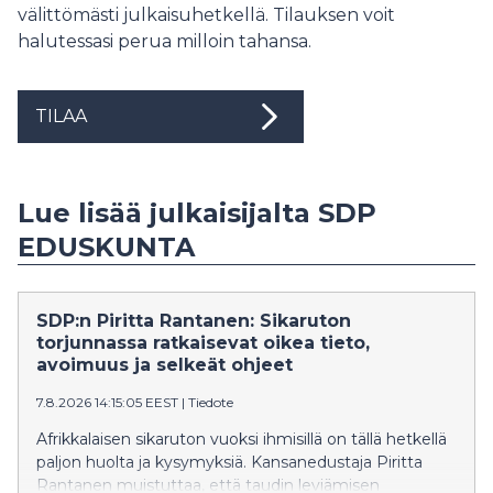
välittömästi julkaisuhetkellä. Tilauksen voit
halutessasi perua milloin tahansa.
TILAA
Lue lisää julkaisijalta SDP
EDUSKUNTA
SDP:n Piritta Rantanen: Sikaruton
torjunnassa ratkaisevat oikea tieto,
avoimuus ja selkeät ohjeet
7.8.2026 14:15:05 EEST
|
Tiedote
Afrikkalaisen sikaruton vuoksi ihmisillä on tällä hetkellä
paljon huolta ja kysymyksiä. Kansanedustaja Piritta
Rantanen muistuttaa, että taudin leviämisen