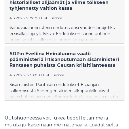
historialliset alijäämät ja viime töikseen
tyhjennetty valtion kassa
4.8.2026 19:37:35 EEST
|
Tiedote
Valtiovarainministerin ehdotus ensi vuoden budjetiksi
ei sisällä isoja yllätyksiä. Ehdotuksen suurin uutinen
onkin se, että julkisen talouden korjaaminen
työnnetään seuraavan hallituksen syliin, SDP:n Joona
Räsänen toteaa.
SDP:n Eveliina Heinäluoma vaatii
pääministeriä irtisanoutumaan sisäministeri
Rantasen puheista Ceutan kriisitilanteessa
4.8.2026 16:30:00 EEST
|
Tiedote
Sisäministeri Rantasen ehdotukset Espanjan
sulkemisesta Schengen-alueen ulkopuolelle olivat
paitsi hätiköityjä myös Suomelle haitallisia. EU:n pisintä
itärajaa vartioivalle Suomelle on erityisen tärkeää
säilyttää muiden EU-maiden tuki ja ymmärrys
rajaturvallisuuden vaikeissa oloissa.
Uutishuoneessa voit lukea tiedotteitamme ja
muuta julkaisemaamme materiaalia. Löydät sieltä