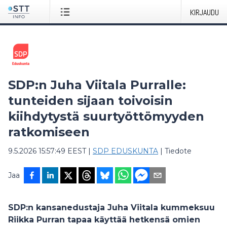
KIRJAUDU
SDP:n Juha Viitala Purralle:
tunteiden sijaan toivoisin
kiihdytystä suurtyöttömyyden
ratkomiseen
9.5.2026 15:57:49 EEST
|
SDP EDUSKUNTA
|
Tiedote
Jaa
SDP:n kansanedustaja Juha Viitala kummeksuu
Riikka Purran tapaa käyttää hetkensä omien