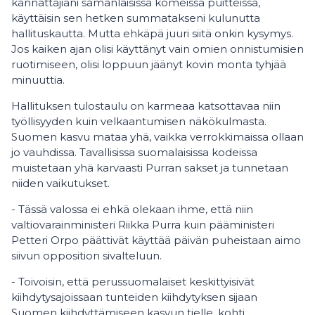
kannattajiani samanlaisissa komeissa puitteissa,
käyttäisin sen hetken summatakseni kulunutta
hallituskautta. Mutta ehkäpä juuri siitä onkin kysymys.
Jos kaiken ajan olisi käyttänyt vain omien onnistumisien
ruotimiseen, olisi loppuun jäänyt kovin monta tyhjää
minuuttia.
Hallituksen tulostaulu on karmeaa katsottavaa niin
työllisyyden kuin velkaantumisen näkökulmasta.
Suomen kasvu mataa yhä, vaikka verrokkimaissa ollaan
jo vauhdissa. Tavallisissa suomalaisissa kodeissa
muistetaan yhä karvaasti Purran sakset ja tunnetaan
niiden vaikutukset.
- Tässä valossa ei ehkä olekaan ihme, että niin
valtiovarainministeri Riikka Purra kuin pääministeri
Petteri Orpo päättivät käyttää päivän puheistaan aimo
siivun opposition sivalteluun.
- Toivoisin, että perussuomalaiset keskittyisivät
kiihdytysajoissaan tunteiden kiihdytyksen sijaan
Suomen kiihdyttämiseen kasvun tielle, kohti