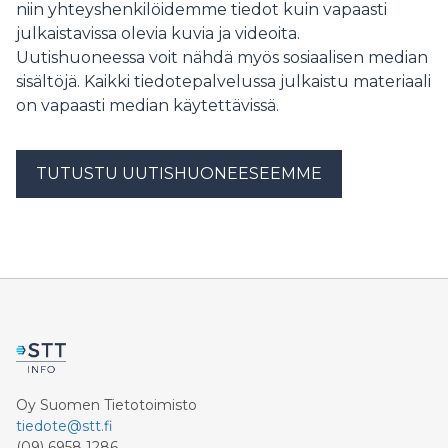
niin yhteyshenkilöidemme tiedot kuin vapaasti
julkaistavissa olevia kuvia ja videoita.
Uutishuoneessa voit nähdä myös sosiaalisen median
sisältöjä. Kaikki tiedotepalvelussa julkaistu materiaali
on vapaasti median käytettävissä.
TUTUSTU UUTISHUONEESEEMME
Oy Suomen Tietotoimisto
tiedote@stt.fi
(09) 6958 1286