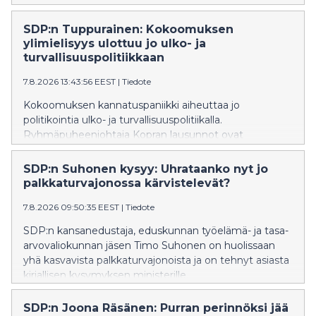
estäminen onnistuu vain, jos ihmisillä on käytössään
oikeaa ja ajantasaista tietoa sekä selkeät
SDP:n Tuppurainen: Kokoomuksen
toimintaohjeet.
ylimielisyys ulottuu jo ulko- ja
turvallisuuspolitiikkaan
7.8.2026 13:43:56 EEST
|
Tiedote
Kokoomuksen kannatuspaniikki aiheuttaa jo
politikointia ulko- ja turvallisuuspolitiikalla.
Ryhmäpuheenjohtaja Kopran lausunnot ovat
oppikirjaesimerkki siitä, miten kokoomuksen
ulkopoliittinen värisuora aiheuttaa vauhtisokeutta, joka
SDP:n Suhonen kysyy: Uhrataanko nyt jo
heikentää Suomen turvallisuutta, SDP:n Tuppurainen
palkkaturvajonossa kärvistelevät?
sanoo.
7.8.2026 09:50:35 EEST
|
Tiedote
SDP:n kansanedustaja, eduskunnan työelämä- ja tasa-
arvovaliokunnan jäsen Timo Suhonen on huolissaan
yhä kasvavista palkkaturvajonoista ja on tehnyt asiasta
kirjallisen kysymyksen ministerille.
SDP:n Joona Räsänen: Purran perinnöksi jää