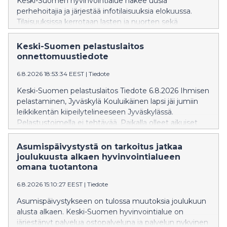
Keski-Suomen hyvinvointialue hakee uusia
perhehoitajia ja järjestää infotilaisuuksia elokuussa.
Tilaisuuksissa kerrotaan lasten ja nuorten sekä
vammaisten lasten, nuorten ja aikuisten
perhehoidosta. Ilmoittaudu etätilaisuuksiin etukäteen
Keski-Suomen pelastuslaitos
sähköpostitse. Seuraavat valmennukset alkavat
onnettomuustiedote
syksyllä 2026.
6.8.2026 18:53:34 EEST
|
Tiedote
Keski-Suomen pelastuslaitos Tiedote 6.8.2026 Ihmisen
pelastaminen, Jyväskylä Kouluikäinen lapsi jäi jumiin
leikkikentän kiipeilytelineeseen Jyväskylässä.
Pelastustoimella ei tehtävää. Paikalla olleet aikuiset
olivat auttaneet lapsen alas telineestä. Pelastustoimi ei
tiedota asiasta enempää.
Asumispäivystystä on tarkoitus jatkaa
joulukuusta alkaen hyvinvointialueen
omana tuotantona
6.8.2026 15:10:27 EEST
|
Tiedote
Asumispäivystykseen on tulossa muutoksia joulukuun
alusta alkaen. Keski-Suomen hyvinvointialue on
järjestänyt palvelua ostopalveluna ja palvelun nykyinen