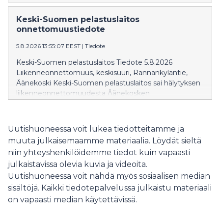
ja ainut tuottaja Katulähetys ry on irtisanonut
sopimuksen päättymään 30.11. Asumispäivystyksessä
Keski-Suomen pelastuslaitos
on vuodepaikkoja 10 hengelle.
onnettomuustiedote
5.8.2026 13:55:07 EEST
|
Tiedote
Keski-Suomen pelastuslaitos Tiedote 5.8.2026
Liikenneonnettomuus, keskisuuri, Rannankyläntie,
Äänekoski Keski-Suomen pelastuslaitos sai hälytyksen
liikenneonnettomuudesta Äänekosken
Rannankyläntielle 20 yli yhden iltapäivällä.
Täysperävaunuyhdistelmä oli ajamassa pohjoiseen päin
Jyväskyläntietä, kun yhdistelmä suistui tieltä päätyen
Uutishuoneessa voit lukea tiedotteitamme ja
Rannankyläntielle. Yhdistelmän perävaunu kaatui
muuta julkaisemaamme materiaalia. Löydät sieltä
onnettomuudessa ja Rannankyläntie on toistaiseksi
niin yhteyshenkilöidemme tiedot kuin vapaasti
suljettu liikenteeltä. Onnettomuudessa ei aiheutunut
julkaistavissa olevia kuvia ja videoita.
henkilövahinkoja.
Uutishuoneessa voit nähdä myös sosiaalisen median
sisältöjä. Kaikki tiedotepalvelussa julkaistu materiaali
on vapaasti median käytettävissä.