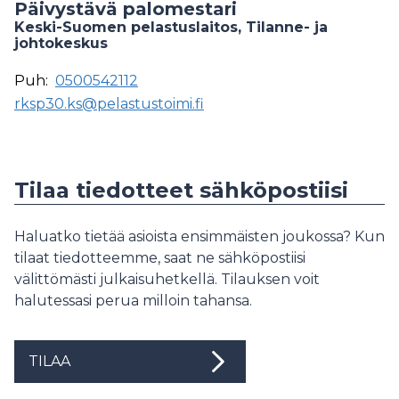
Päivystävä palomestari
Keski-Suomen pelastuslaitos, Tilanne- ja
johtokeskus
Puh:
0500542112
rksp30.ks@pelastustoimi.fi
Tilaa tiedotteet sähköpostiisi
Haluatko tietää asioista ensimmäisten joukossa? Kun
tilaat tiedotteemme, saat ne sähköpostiisi
välittömästi julkaisuhetkellä. Tilauksen voit
halutessasi perua milloin tahansa.
TILAA