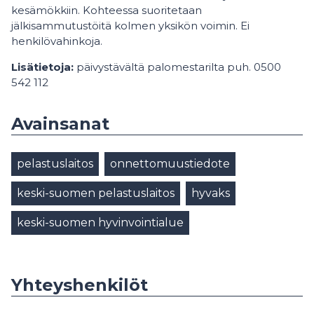
kesämökkiin. Kohteessa suoritetaan
jälkisammutustöitä kolmen yksikön voimin. Ei
henkilövahinkoja.
Lisätietoja:
päivystävältä palomestarilta puh. 0500
542 112
Avainsanat
pelastuslaitos
onnettomuustiedote
keski-suomen pelastuslaitos
hyvaks
keski-suomen hyvinvointialue
Yhteyshenkilöt