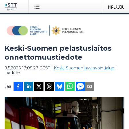
KIRJAUDU
Keski-Suomen pelastuslaitos
onnettomuustiedote
9.5.2026 17:09:27 EEST
|
Keski-Suomen hyvinvointialue
|
Tiedote
Jaa