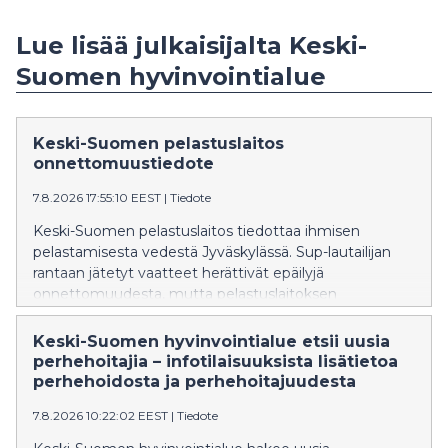
Lue lisää julkaisijalta Keski-
Suomen hyvinvointialue
Keski-Suomen pelastuslaitos
onnettomuustiedote
7.8.2026 17:55:10 EEST
|
Tiedote
Keski-Suomen pelastuslaitos tiedottaa ihmisen
pelastamisesta vedestä Jyväskylässä. Sup-lautailijan
rantaan jätetyt vaatteet herättivät epäilyjä
onnettomuudesta, mutta pelastuslaitoksen
tiedustelulla todettiin, ettei kukaan ollut veden varassa.
Pelastustoimia ei tarvittu.
Keski-Suomen hyvinvointialue etsii uusia
perhehoitajia – infotilaisuuksista lisätietoa
perhehoidosta ja perhehoitajuudesta
7.8.2026 10:22:02 EEST
|
Tiedote