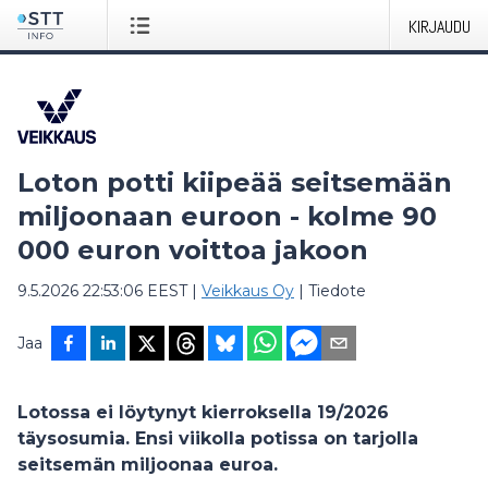
KIRJAUDU
Loton potti kiipeää seitsemään
miljoonaan euroon - kolme 90
000 euron voittoa jakoon
9.5.2026 22:53:06 EEST
|
Veikkaus Oy
|
Tiedote
Jaa
Lotossa ei löytynyt kierroksella 19/2026
täysosumia. Ensi viikolla potissa on tarjolla
seitsemän miljoonaa euroa.