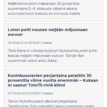
Kaikki kenovoitot maksetaan 20 prosenttia
suurempina 3.–9. elokuuta välisenä aikana
automaattisesti kaikissa arvonnoissa, kaikilla
kenotasoilla ja kaikissa pelimuodoissa.
Loton potti nousee neljään miljoonaan
euroon
1.8.2026 22:44:29 EEST
|
Tiedote
Tänä iltana ei Lotossa löytynyt täysosumia, joten potti
kasvaa neljään miljoonaan euroon. Tämän illan
suurimmat voitot antoi Jokeri.
Kuninkuusravien perjantaina pelattiin 30
prosenttia viime vuotta enemmän – Kukaan
ei saanut Toto75-riviä kiinni
31.7.2026 20:31:02 EEST
|
Tiedote
Teivon Kuninkuusravit alkoivat perjantaina.
Tapahtuman Toto-pelivaihto kasvoi perjantain osalta