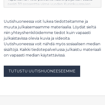
peräti 30 prosenttia viime vuoden Kuninkuusravien
perjantaihin verrattuna.
Uutishuoneessa voit lukea tiedotteitamme ja
muuta julkaisemaamme materiaalia. Löydät sieltä
niin yhteyshenkilöidemme tiedot kuin vapaasti
julkaistavissa olevia kuvia ja videoita.
Uutishuoneessa voit nähdä myös sosiaalisen median
sisältöjä. Kaikki tiedotepalvelussa julkaistu materiaali
on vapaasti median käytettävissä.
TUTUSTU UUTISHUONEESEEMME