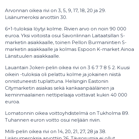
Arvonnan oikea rivi on 3, 5, 9, 17, 18, 20 ja 29.
Lisänumeroksi arvottiin 30.
6+1-tuloksia löytyi kolme. Rivien arvo on noin 90 000
euroa. Yksi voitoista osui Savonlinnan Laitaatsillan S-
marketin asiakkaalle, toinen Pellon Burmanintien S-
marketin asiakkaalle ja kolmas Espoon K-market Ainoa
Länsituulen asiakkaalle.
Lauantain Jokeri-pelin oikea rivi on 3 6 7 7 8 5 2. Kuusi
oikein -tuloksia oli pelattu kolme ja jokainen niistä
onnistuneesti tuplattuna. Helsingin Eastonin
Citymarketin asiakas sekä kankaanpääläinen ja
keminmaalainen nettipelaaja voittavat kukin 40 000
euroa.
Lomatonnin oikea voittoyhdistelmä on Tukholma 89.
Tuhannen euron voitto osui neljään riviin.
Milli-pelin oikea rivi on 14, 20, 21, 27, 28 ja 38.
Lisänumeroksia arvottiin 26. Täysosumia ei ollut