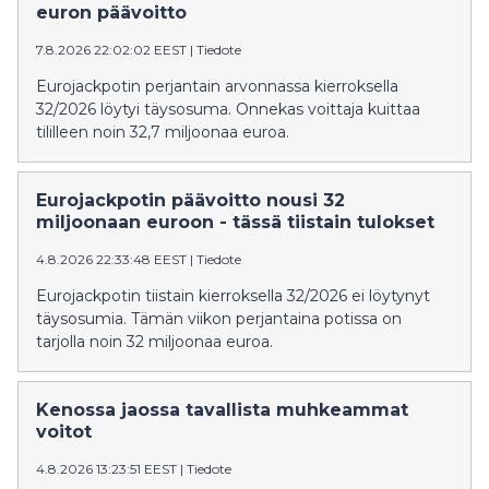
euron päävoitto
7.8.2026 22:02:02 EEST
|
Tiedote
Eurojackpotin perjantain arvonnassa kierroksella
32/2026 löytyi täysosuma. Onnekas voittaja kuittaa
tililleen noin 32,7 miljoonaa euroa.
Eurojackpotin päävoitto nousi 32
miljoonaan euroon - tässä tiistain tulokset
4.8.2026 22:33:48 EEST
|
Tiedote
Eurojackpotin tiistain kierroksella 32/2026 ei löytynyt
täysosumia. Tämän viikon perjantaina potissa on
tarjolla noin 32 miljoonaa euroa.
Kenossa jaossa tavallista muhkeammat
voitot
4.8.2026 13:23:51 EEST
|
Tiedote