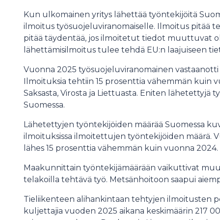
Kun ulkomainen yritys lähettää työntekijöitä Suo
ilmoitus työsuojeluviranomaiselle. Ilmoitus pitää t
pitää täydentää, jos ilmoitetut tiedot muuttuvat ol
lähettämisilmoitus tulee tehdä EU:n laajuiseen tie
Vuonna 2025 työsuojeluviranomainen vastaanotti yl
Ilmoituksia tehtiin 15 prosenttia vähemmän kuin v
Saksasta, Virosta ja Liettuasta. Eniten lähetettyjä t
Suomessa.
Lähetettyjen työntekijöiden määrää Suomessa kuva
ilmoituksissa ilmoitettujen työntekijöiden määrä. 
lähes 15 prosenttia vähemmän kuin vuonna 2024.
Maakunnittain työntekijämäärään vaikuttivat mu
telakoilla tehtävä työ. Metsänhoitoon saapui aiem
Tieliikenteen alihankintaan tehtyjen ilmoitusten p
kuljettajia vuoden 2025 aikana keskimäärin 217 00