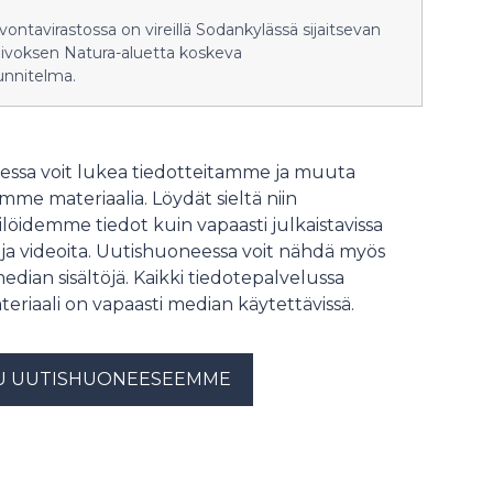
lvontavirastossa on vireillä Sodankylässä sijaitsevan
aivoksen Natura-aluetta koskeva
unnitelma.
ssa voit lukea tiedotteitamme ja muuta
me materiaalia. Löydät sieltä niin
löidemme tiedot kuin vapaasti julkaistavissa
 ja videoita. Uutishuoneessa voit nähdä myös
median sisältöjä. Kaikki tiedotepalvelussa
teriaali on vapaasti median käytettävissä.
U UUTISHUONEESEEMME