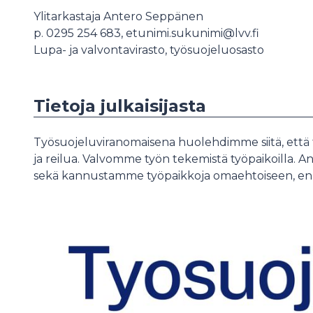
Ylitarkastaja Antero Seppänen
p. 0295 254 683, etunimi.sukunimi@lvv.fi
Lupa- ja valvontavirasto, työsuojeluosasto
Tietoja julkaisijasta
Työsuojeluviranomaisena huolehdimme siitä, että t
ja reilua. Valvomme työn tekemistä työpaikoilla.
sekä kannustamme työpaikkoja omaehtoiseen, en