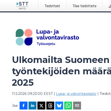
Tiedotteet
Tilaa tiedotteita
J
Ulkomailta Suomeen 
työntekijöiden määrä
2025
11.5.2026 09:23:00 EEST
|
Lupa- ja valvontavirasto
|
Tiedot
Jaa