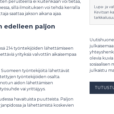
sten perusteella ei kuitenkaan voi tietää,
Lupa- ja va
sa, sillä ilmoituksen voi tehdä kerralla
Kevitsan k
taja saattaa jakson aikana ajaa.
tarkkailusu
n edelleen paljon
Uutishuonee
julkaisemaam
ä 214 työntekijöiden lähettämiseen
yhteyshenki
ettäviä yrityksiä valvottiin aikaisempaa
olevia kuvia
sosiaalisen 
julkaistu ma
a Suomeen työntekijöitä lähettävät
ttyjen työntekijöiden osalta.
sanotun aidon lähettämisen
TUTUST
työsuhde vai yrittäjyys.
udessa havaituista puutteista. Paljon
rjanpidossa ja lähettämistä koskevien