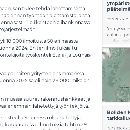
ympärist
meen, sen tulee tehdä lähettämisestä
päätelm
ehdä ennen työnteon aloittamista ja sitä
28.7.2026 10
ennaisesti. Tieliikenteen alihankinnassa
Yhteysviran
tojärjestelmään.
antanut per
i 18 000 ilmoitusta 50 eri maasta.
tuulivoima
arviointise
uonna 2024. Eniten ilmoituksia tuli
yöntekijöitä työskenteli Etelä- ja Lounais-
a parhaiten yritysten ensimmäisissä
Vuonna 2025 se oli noin 28 000, mikä on
un muassa suuret rakennushankkeet ja
paa enemmän lähetettyjä työntekijöitä.
Boliden 
erusteella Suomessa oli lähetettyjä
tarkkail
0 kuukaudessa. Ilmoituksia tehtiin 29
15.7.2026 09