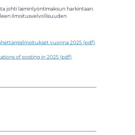
ta johti laiminlyöntimaksun harkintaan.
lleen ilmoitusvelvollisuuden
 lähettämisilmoitukset vuonna 2025 (pdf)
.
tions of posting in 2025 (pdf)
.