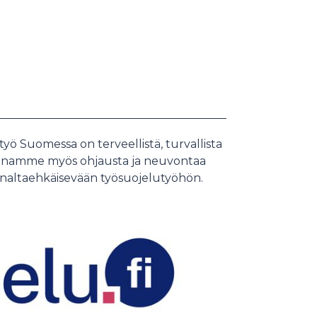
yö Suomessa on terveellistä, turvallista
 Annamme myös ohjausta ja neuvontaa
naltaehkäisevään työsuojelutyöhön.