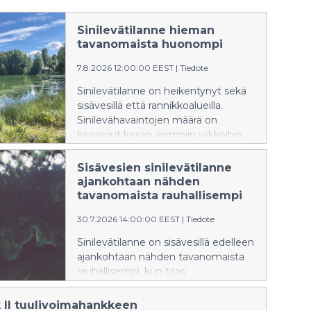
Sinilevätilanne hieman
tavanomaista huonompi
7.8.2026 12:00:00 EEST
|
Tiedote
Sinilevätilanne on heikentynyt sekä
sisävesillä että rannikkoalueilla.
Sinilevähavaintojen määrä on
kasvanut kesän aiempiin viikkoihin
verrattuna, ja tilanne on ajankohtaan
nähden tavanomaista huonompi.
Sisävesien sinilevätilanne
ajankohtaan nähden
tavanomaista rauhallisempi
30.7.2026 14:00:00 EEST
|
Tiedote
Sinilevätilanne on sisävesillä edelleen
ajankohtaan nähden tavanomaista
rauhallisempi, kun taas
rannikkoalueilla tilanne on
ajankohdalle tyypillinen.
k II tuulivoimahankkeen