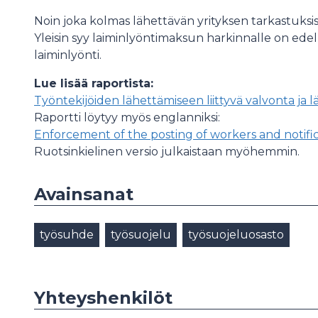
Noin joka kolmas lähettävän yrityksen tarkastuksis
Yleisin syy laiminlyöntimaksun harkinnalle on ede
laiminlyönti.
Lue lisää raportista:
Työntekijöiden lähettämiseen liittyvä valvonta ja
Raportti löytyy myös englanniksi:
Enforcement of the posting of workers and notifica
Ruotsinkielinen versio julkaistaan myöhemmin.
Avainsanat
työsuhde
työsuojelu
työsuojeluosasto
Yhteyshenkilöt