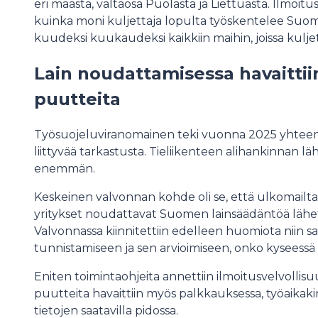
eri maasta, valtaosa Puolasta ja Liettuasta. Ilmoitu
kuinka moni kuljettaja lopulta työskentelee Suomes
kuudeksi kuukaudeksi kaikkiin maihin, joissa kuljet
Lain noudattamisessa havaittii
puutteita
Työsuojeluviranomainen teki vuonna 2025 yhteens
liittyvää tarkastusta. Tieliikenteen alihankinnan läh
enemmän.
Keskeinen valvonnan kohde oli se, että ulkomailt
yritykset noudattavat Suomen lainsäädäntöä lähete
Valvonnassa kiinnitettiin edelleen huomiota niin 
tunnistamiseen ja sen arvioimiseen, onko kyseessä 
Eniten toimintaohjeita annettiin ilmoitusvelvollisu
puutteita havaittiin myös palkkauksessa, työaikaki
tietojen saatavilla pidossa.