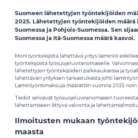
Suomeen lähetettyjen työntekijöiden mää
2025. Lähetettyjen työntekijöiden määrä l
Suomessa ja Pohjois-Suomessa. Sen sijaan
Suomessa ja Itä-Suomessa määrä kasvoi.
Moni työntekijöitä lähettävä yritys laiminlöi edelle
työntekijöistä työsuojeluviranomaiselle. Valvonnas
lähetettyjen työntekijöiden palkkauksessa ja työa
lähettävän yrityksen tarkastuksista johti laiminly
Laiminlyöntimaksuja määrättiin vuonna 2025 noin
Tiedot selviävät työsuojeluviranomaisen tuoreesta
lähettämiseen liittyvä valvonta ja lähettämisilmoi
Ilmoitusten mukaan työntekijöit
maasta