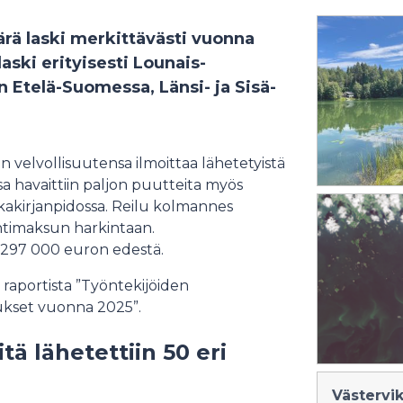
rä laski merkittävästi vuonna
aski erityisesti Lounais-
 Etelä-Suomessa, Länsi- ja Sisä-
en velvollisuutensa ilmoittaa lähetetyistä
sa havaittiin paljon puutteita myös
ikakirjanpidossa. Reilu kolmannes
öntimaksun harkintaan.
 297 000 euron edestä.
 raportista ”Työntekijöiden
tukset vuonna 2025”.
ä lähetettiin 50 eri
Västervi