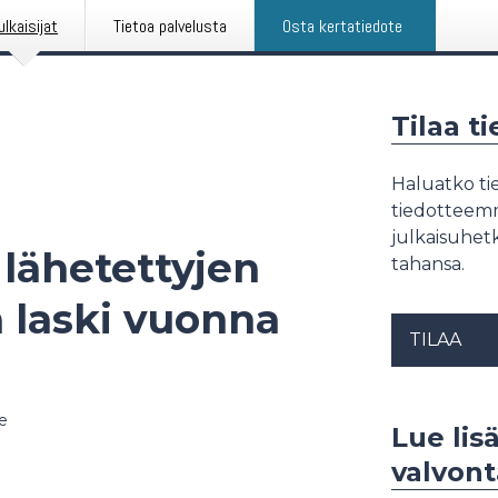
ulkaisijat
Tietoa palvelusta
Osta kertatiedote
Tilaa t
Haluatko tie
tiedotteemme
julkaisuhetk
lähetettyjen
tahansa.
 laski vuonna
TILAA
e
Lue lisä
valvont