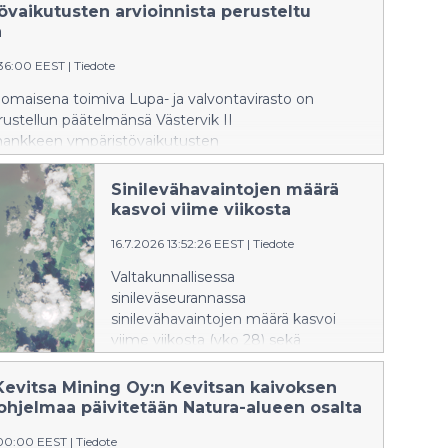
Satelliittihavaintojen perusteella
övaikutusten arvioinnista perusteltu
itäisellä Suomenlahdella on
ä
esiintynyt sinilevän pintakukintoja.
:36:00 EEST
|
Tiedote
omaisena toimiva Lupa- ja valvontavirasto on
ustellun päätelmänsä Västervik II
hankkeen ympäristövaikutusten
lostuksesta.
Sinilevähavaintojen määrä
kasvoi viime viikosta
16.7.2026 13:52:26 EEST
|
Tiedote
Valtakunnallisessa
sinileväseurannassa
sinilevähavaintojen määrä kasvoi
viime viikosta (vko 28) sekä
sisävesillä että rannikkoalueilla.
Tilanne on kuitenkin ajankohtaan
Kevitsa Mining Oy:n Kevitsan kaivoksen
nähden tavanomaista rauhallisempi.
uohjelmaa päivitetään Natura-alueen osalta
:00:00 EEST
|
Tiedote