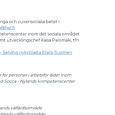
unga och vuxensocialarbetet i
a@hel.fi
mpetenscenter inom det sociala området
mt utvecklingschef Kaisa Palomäki, tfn
ut – Selvitys nykytilasta Etelä-Suomen
för personer i arbetsför ålder inom
d Socca - Nylands kompetenscenter
lands välfärdsområde
astlands välfärdsområde