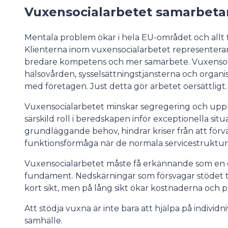
Vuxensocialarbetet samarbetar
Mentala problem ökar i hela EU-området och allt fl
Klienterna inom vuxensocialarbetet representerar al
bredare kompetens och mer samarbete. Vuxensocia
hälsovården, sysselsättningstjänsterna och organi
med företagen. Just detta gör arbetet oersättligt.
Vuxensocialarbetet minskar segregering och uppr
särskild roll i beredskapen inför exceptionella sit
grundläggande behov, hindrar kriser från att förv
funktionsförmåga när de normala servicestruktur
Vuxensocialarbetet måste få erkännande som en c
fundament. Nedskärningar som försvagar stödet til
kort sikt, men på lång sikt ökar kostnaderna och 
Att stödja vuxna är inte bara att hjälpa på individni
samhälle.