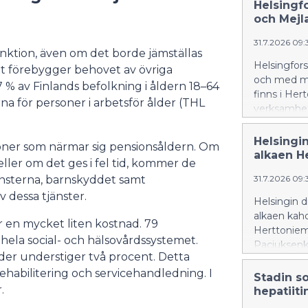
Lautakunna
Helsingf
och Mejl
31.7.2026 09
nktion, även om det borde jämställas
Helsingfor
et förebygger behovet av övriga
och med må
 % av Finlands befolkning i åldern 18–64
finns i Her
rna för personer i arbetsför ålder (THL
verksamhet
Fiskehamne
Helsingi
soner som närmar sig pensionsåldern. Om
alkaen H
eller om det ges i fel tid, kommer de
jänsterna, barnskyddet samt
31.7.2026 09
v dessa tjänster.
Helsingin d
alkaen kahd
ör en mycket liten kostnad. 79
Herttonieme
 hela social- och hälsovårdssystemet.
Paciuksenk
der understiger två procent. Detta
toimipistei
ehabilitering och servicehandledning. I
Stadin so
.
hepatiiti