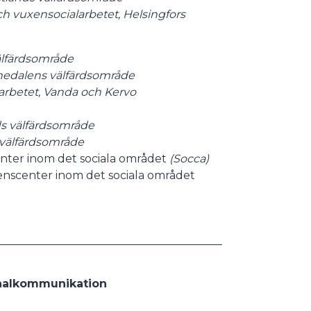
och vuxensocialarbetet, Helsingfors
älfärdsområde
nedalens välfärdsområde
arbetet, Vanda och Kervo
ds välfärdsområde
 välfärdsområde
ter inom det sociala området
(Socca)
nscenter inom det sociala området
onalkommunikation