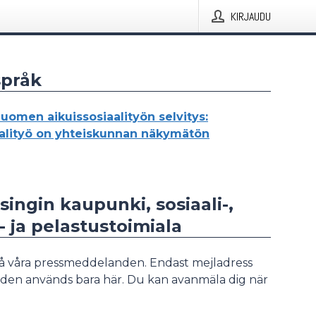
KIRJAUDU
språk
Suomen aikuissosiaalityön selvitys:
aalityö on yhteiskunnan näkymätön
lsingin kaupunki, sosiaali-,
- ja pelastustoimiala
å våra pressmeddelanden. Endast mejladress
den används bara här. Du kan avanmäla dig när