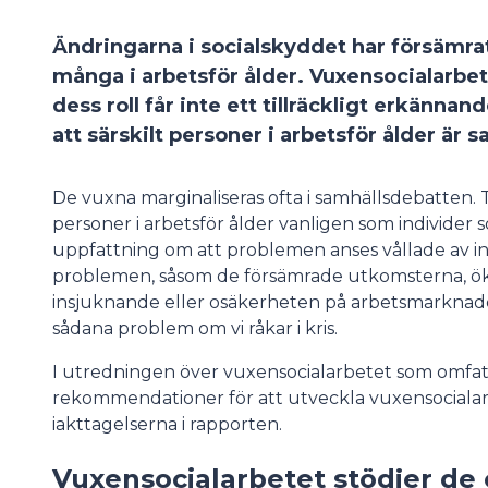
Ändringarna i socialskyddet har försämra
många i arbetsför ålder. Vuxensocialarbet
dess roll får inte ett tillräckligt erkänn
att särskilt personer i arbetsför ålder är 
De vuxna marginaliseras ofta i samhällsdebatten. Ti
personer i arbetsför ålder vanligen som individer 
uppfattning om att problemen anses vållade av ind
problemen, såsom de försämrade utkomsterna, ök
insjuknande eller osäkerheten på arbetsmarknade
sådana problem om vi råkar i kris.
I utredningen över vuxensocialarbetet som omfa
rekommendationer för att utveckla vuxensocialar
iakttagelserna i rapporten.
Vuxensocialarbetet stödjer de 