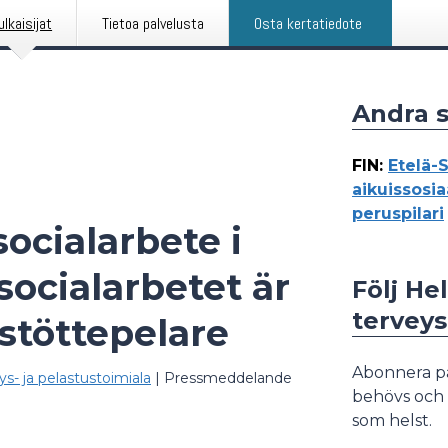
ulkaisijat
Tietoa palvelusta
Osta kertatiedote
Andra 
FIN
:
Etelä-
aikuissosi
peruspilari
ocialarbete i
socialarbetet är
Följ He
terveys
 stöttepelare
Abonnera p
ys- ja pelastustoimiala
|
Pressmeddelande
behövs och 
som helst.