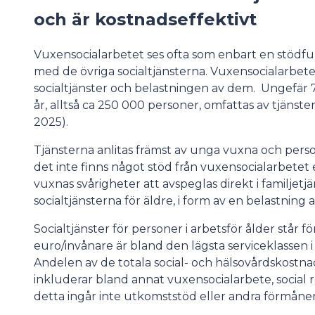
och är kostnadseffektivt
Vuxensocialarbetet ses ofta som enbart en stödfu
med de övriga socialtjänsterna. Vuxensocialarbet
socialtjänster och belastningen av dem. Ungefär 7
år, alltså ca 250 000 personer, omfattas av tjänste
2025).
Tjänsterna anlitas främst av unga vuxna och per
det inte finns något stöd från vuxensocialarbetet 
vuxnas svårigheter att avspeglas direkt i familjet
socialtjänsterna för äldre, i form av en belastning a
Socialtjänster för personer i arbetsför ålder står f
euro/invånare är bland den lägsta serviceklassen i
Andelen av de totala social- och hälsovårdskostna
inkluderar bland annat vuxensocialarbete, social r
detta ingår inte utkomststöd eller andra förmåner