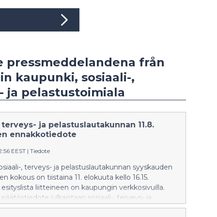
e pressmeddelandena från
in kaupunki, sosiaali-,
- ja pelastustoimiala
, terveys- ja pelastuslautakunnan 11.8.
n ennakkotiedote
2:56 EEST
|
Tiedote
osiaali-, terveys- ja pelastuslautakunnan syyskauden
 kokous on tiistaina 11. elokuuta kello 16.15.
sityslista liitteineen on kaupungin verkkosivuilla.
äätöstiedote julkaistaan sosiaali-, terveys- ja
takunnan verkkosivuilla kokouksen jälkeen