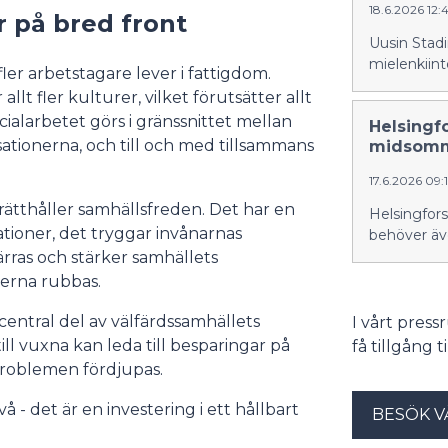
18.6.2026 12:
 på bred front
Uusin Stadi
mielenkiinto
er arbetstagare lever i fattigdom.
lt fler kulturer, vilket förutsätter allt
larbetet görs i gränssnittet mellan
Helsingfo
sationerna, och till och med tillsammans
midsom
17.6.2026 09
ätthåller samhällsfreden. Det har en
Helsingfors
uationer, det tryggar invånarnas
behöver ä
ärras och stärker samhällets
erna rubbas.
entral del av välfärdssamhällets
I vårt pres
l vuxna kan leda till besparingar på
få tillgång 
problemen fördjupas.
vå - det är en investering i ett hållbart
BESÖK V