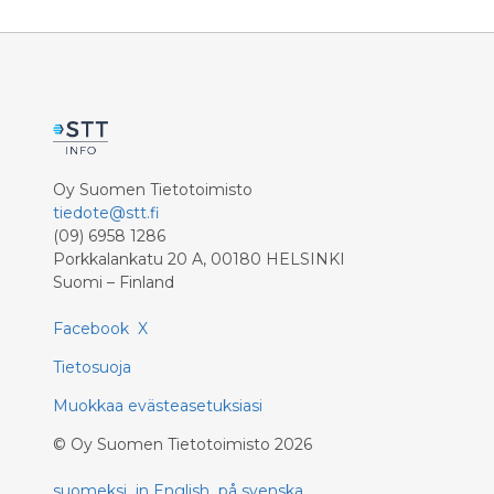
Oy Suomen Tietotoimisto
tiedote@stt.fi
(09) 6958 1286
Porkkalankatu 20 A, 00180 HELSINKI
Suomi – Finland
Facebook
X
Tietosuoja
Muokkaa evästeasetuksiasi
©
Oy Suomen Tietotoimisto
2026
suomeksi
in English
på svenska