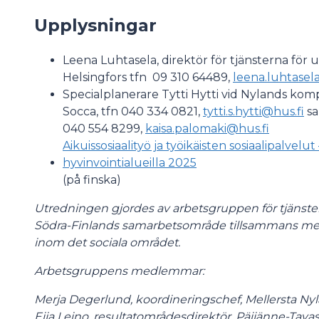
Upplysningar
Leena Luhtasela, direktör för tjänsterna för 
Helsingfors tfn 09 310 64489,
leena.luhtasel
Specialplanerare Tytti Hytti vid Nylands ko
Socca, tfn 040 334 0821,
tytti.s.hytti@hus.fi
sa
040 554 8299,
kaisa.palomaki@hus.fi
Aikuissosiaalityö ja työikäisten sosiaalipalvel
hyvinvointialueilla 2025
(på finska)
Utredningen gjordes av arbetsgruppen för tjänster 
Södra-Finlands samarbetsområde tillsammans me
inom det sociala området.
Arbetsgruppens medlemmar:
Merja Degerlund, koordineringschef, Mellersta Ny
Eija Leino, resultatområdesdirektör, Päijänne-Tav