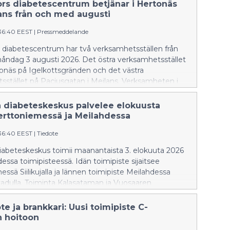
n syyskauden kokousajat
ors diabetescentrum betjänar i Hertonäs
ans från och med augusti
:36:40 EEST
|
Pressmeddelande
s diabetescentrum har två verksamhetsställen från
ndag 3 augusti 2026. Det östra verksamhetsstället
tonäs på Igelkottsgränden och det västra
sstället på Paciusgatan i Mejlans. Verksamheten i
n och Nordsjö har upphört.
n diabeteskeskus palvelee elokuusta
erttoniemessä ja Meilahdessa
:36:40 EEST
|
Tiedote
iabeteskeskus toimii maanantaista 3. elokuuta 2026
essa toimipisteessä. Idän toimipiste sijaitsee
ssä Siilikujalla ja lännen toimipiste Meilahdessa
adulla. Toiminta Kalasataman ja Vuosaaren
ssä on päättynyt.
te ja brankkari: Uusi toimipiste C-
n hoitoon