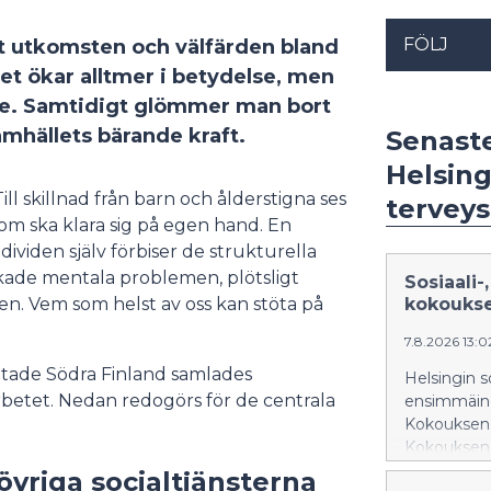
FÖLJ
t utkomsten och välfärden bland
et ökar alltmer i betydelse, men
ande. Samtidigt glömmer man bort
samhällets bärande kraft.
Senast
Helsing
ll skillnad från barn och ålderstigna ses
terveys
som ska klara sig på egen hand. En
ividen själv förbiser de strukturella
ade mentala problemen, plötsligt
Sosiaali-
n. Vem som helst av oss kan stöta på
kokoukse
7.8.2026 13:0
ttade Södra Finland samlades
Helsingin s
betet. Nedan redogörs för de centrala
ensimmäinen
Kokouksen e
Kokouksen p
pelastuslau
övriga socialtjänsterna