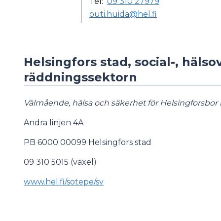
Tel:
09 310 27979
outi.huida@hel.fi
Helsingfors stad, social-, hälso
räddningssektorn
Välmående, hälsa och säkerhet för Helsingforsb
Andra linjen 4A
PB 6000 00099 Helsingfors stad
09 310 5015 (växel)
www.hel.fi/sotepe/sv