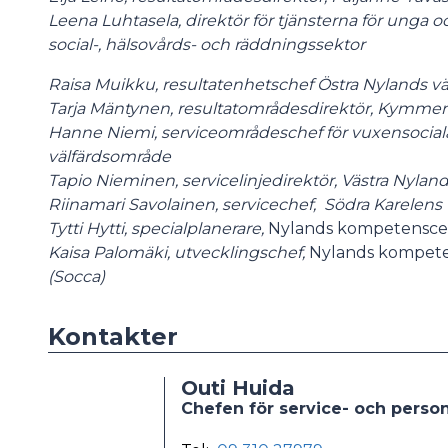
Leena Luhtasela, direktör för tjänsterna för unga 
social-, hälsovårds- och räddningssektor
Raisa Muikku, resultatenhetschef Östra Nylands v
Tarja Mäntynen, resultatområdesdirektör, Kymme
Hanne Niemi, serviceområdeschef för vuxensocial
välfärdsområde
Tapio Nieminen, servicelinjedirektör, Västra Nylan
Riinamari Savolainen, servicechef, Södra Karelens
Tytti Hytti, specialplanerare,
Nylands kompetenscen
Kaisa Palomäki, utvecklingschef,
Nylands kompete
(Socca)
Kontakter
Outi Huida
Chefen för service- och pers