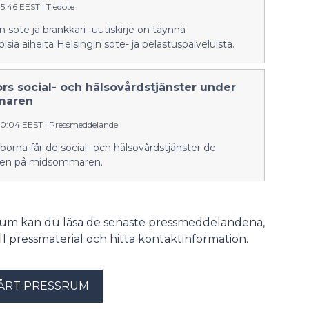
45:46 EEST
|
Tiedote
n sote ja brankkari -uutiskirje on täynnä
isia aiheita Helsingin sote- ja pelastuspalveluista.
rs social- och hälsovårdstjänster under
maren
:10:04 EEST
|
Pressmeddelande
borna får de social- och hälsovårdstjänster de
ven på midsommaren.
srum kan du läsa de senaste pressmeddelandena,
till pressmaterial och hitta kontaktinformation.
ÅRT PRESSRUM