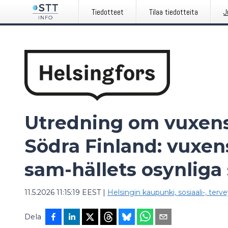
Tiedotteet
Tilaa tiedotteita
J
Utredning om vuxens
Södra Finland: vuxen
sam-hällets osynliga
11.5.2026 11:15:19 EEST
|
Helsingin kaupunki, sosiaali-, terve
Dela