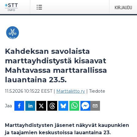
KIRJAUDU
Kahdeksan savolaista
marttayhdistystä kisaavat
Mahtavassa marttarallissa
lauantaina 23.5.
11.5.2026 10:15:22 EEST
|
Marttaliitto ry
|
Tiedote
Jaa
Marttayhdistysten jäsenet näkyvät kaupunkien
ja taajamien keskustoissa lauantaina 23.