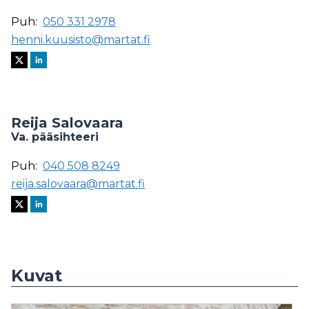
Puh:
050 331 2978
henni.kuusisto@martat.fi
Reija Salovaara
Va. pääsihteeri
Puh:
040 508 8249
reija.salovaara@martat.fi
Kuvat