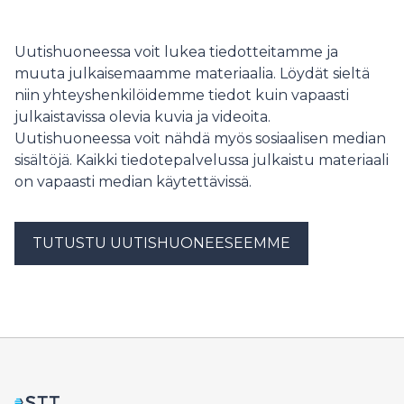
kisassa marttajoukkueet suorittavat
erilaisia marttamaisia tehtäviä. Tehtävät lähetetään
joukkueille määrävälein, ja martat eri puolilla maata
Uutishuoneessa voit lukea tiedotteitamme ja
suorittavat tehtäviä yhtä aikaa.
muuta julkaisemaamme materiaalia. Löydät sieltä
niin yhteyshenkilöidemme tiedot kuin vapaasti
julkaistavissa olevia kuvia ja videoita.
Uutishuoneessa voit nähdä myös sosiaalisen median
sisältöjä. Kaikki tiedotepalvelussa julkaistu materiaali
on vapaasti median käytettävissä.
TUTUSTU UUTISHUONEESEEMME