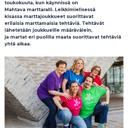
toukokuuta, kun käynnissä on
Mahtava marttaralli. Leikkimielisessä
kisassa marttajoukkueet suorittavat
erilaisia marttamaisia tehtäviä. Tehtävät
lähetetään joukkueille määrävälein,
ja martat eri puolilla maata suorittavat tehtäviä
yhtä aikaa.