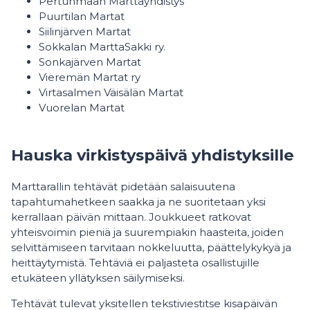
Pertunmaan Marttayhdistys
Puurtilan Martat
Siilinjärven Martat
Sokkalan MarttaSakki ry.
Sonkajärven Martat
Vieremän Martat ry
Virtasalmen Väisälän Martat
Vuorelan Martat
Hauska virkistyspäivä yhdistyksille
Marttarallin tehtävät pidetään salaisuutena
tapahtumahetkeen saakka ja ne suoritetaan yksi
kerrallaan päivän mittaan. Joukkueet ratkovat
yhteisvoimin pieniä ja suurempiakin haasteita, joiden
selvittämiseen tarvitaan nokkeluutta, päättelykykyä ja
heittäytymistä. Tehtäviä ei paljasteta osallistujille
etukäteen yllätyksen säilymiseksi.
Tehtävät tulevat yksitellen tekstiviestitse kisapäivän