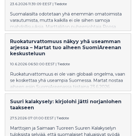
23.6.2026 11:39:09 EEST
|
Tiedote
Suomalaisilta odotetaan yhä enemmän omatoimista
varautumista, mutta kaikilla ei ole siihen samoja
mahdollisuuksia. Marttaliiton puheenjohtaja Roosa
Grönberg muistuttaa, että kriisinkestävyys rakentuu
tavallisessa arjessa: siinä, onko ruokaa pöydässä,
Ruokaturvattomuus näkyy yhä useamman
riittävätkö rahat kuukauden loppuun ja löytyykö
arjessa – Martat tuo aiheen SuomiAreenan
ihmiseltä taitoja huolehtia kodista, taloudesta ja
keskusteluun
itsestään.
10.6.2026 06:50:00 EEST
|
Tiedote
Ruokaturvattomuus ei ole vain globaali ongelma, vaan
se koskettaa yhä useampia Suomessa. Martat nostaa
aiheen esiin SuomiAreenassa tiistaina 23.6.2026
järjestettävässä paneelikeskustelussa, jossa
tarkastellaan, miten kaikilla olisi mahdollisuus syödä
Suuri kalakysely: kirjolohi jätti norjanlohen
terveyttä edistävää ruokaa taloudellisesti tiukkoina
taakseen
aikoina.
27.5.2026 07:01:00 EEST
|
Tiedote
Marttojen ja Saimaan Tuoreen Suuren Kalakyselyn
tuloksista selviää, että suomalaiset haluaisivat syödä