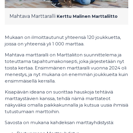
Mahtava Marttaralli
Kerttu Malinen
Marttaliitto
Mukaan on ilmoittautunut yhteensä 120 joukkuetta,
joissa on yhteensä yli 1 000 marttaa.
Mahtava marttaralli on Marttaliiton suunnittelema ja
toteuttama tapahtumakonsepti, joka järjestetään nyt
toista kertaa. Ensimmäinen marttaralli vuonna 2024 oli
menestys, ja nyt mukana on enemmän joukkueita kuin
ensimmäisellä kerralla.
Kisapäivän ideana on suorittaa hauskoja tehtäviä
marttaystävien kanssa, tehdä nämä marttateot
näkyväksi omalla paikkakunnalla ja kutsua uusia ihmisiä
tutustumaan marttoihin.
Savosta on mukana kahdeksan marttayhdistystä: