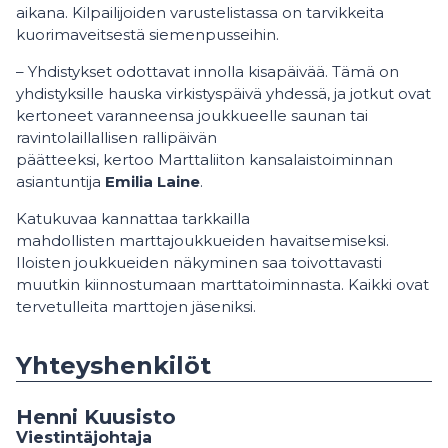
aikana. Kilpailijoiden varustelistassa on tarvikkeita
kuorimaveitsestä siemenpusseihin.
– Yhdistykset odottavat innolla kisapäivää. Tämä on
yhdistyksille hauska virkistyspäivä yhdessä, ja jotkut ovat
kertoneet varanneensa joukkueelle saunan tai
ravintolaillallisen rallipäivän
päätteeksi, kertoo Marttaliiton kansalaistoiminnan
asiantuntija
Emilia Laine
.
Katukuvaa kannattaa tarkkailla
mahdollisten marttajoukkueiden havaitsemiseksi.
Iloisten joukkueiden näkyminen saa toivottavasti
muutkin kiinnostumaan marttatoiminnasta. Kaikki ovat
tervetulleita marttojen jäseniksi.
Yhteyshenkilöt
Henni Kuusisto
Viestintäjohtaja