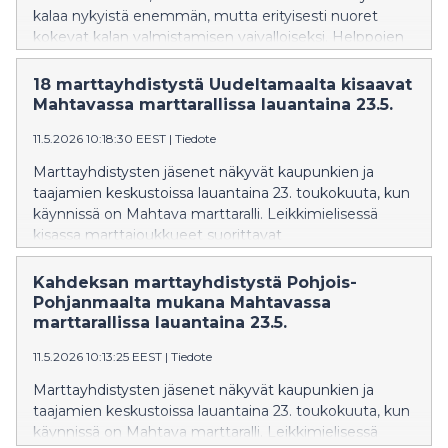
kalaa nykyistä enemmän, mutta erityisesti nuoret
kokevat kalan valmistamisen vaivalloiseksi. Helppojen
ruokaohjeiden, edullisten vaihtoehtojen ja
käyttövalmiiden tuotteiden uskotaan lisäävän kalan
18 marttayhdistystä Uudeltamaalta kisaavat
käyttöä arjessa.
Mahtavassa marttarallissa lauantaina 23.5.
11.5.2026 10:18:30 EEST
|
Tiedote
Marttayhdistysten jäsenet näkyvät kaupunkien ja
taajamien keskustoissa lauantaina 23. toukokuuta, kun
käynnissä on Mahtava marttaralli. Leikkimielisessä
kisassa marttajoukkueet suorittavat
erilaisia marttamaisia tehtäviä. Tehtävät lähetetään
joukkueille määrävälein, ja martat eri puolilla maata
Kahdeksan marttayhdistystä Pohjois-
suorittavat tehtäviä yhtä aikaa.
Pohjanmaalta mukana Mahtavassa
marttarallissa lauantaina 23.5.
11.5.2026 10:13:25 EEST
|
Tiedote
Marttayhdistysten jäsenet näkyvät kaupunkien ja
taajamien keskustoissa lauantaina 23. toukokuuta, kun
käynnissä on Mahtava marttaralli. Leikkimielisessä