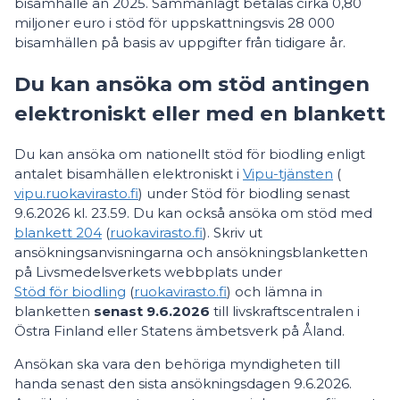
bisamhälle än 2025. Sammanlagt betalas cirka 0,80
miljoner euro i stöd för uppskattningsvis 28 000
bisamhällen på basis av uppgifter från tidigare år.
Du kan ansöka om stöd antingen
elektroniskt eller med en blankett
Du kan ansöka om nationellt stöd för biodling enligt
antalet bisamhällen elektroniskt i
Vipu-tjänsten
(
vipu.ruokavirasto.fi
) under Stöd för biodling senast
9.6.2026 kl. 23.59. Du kan också ansöka om stöd med
blankett 204
(
ruokavirasto.fi
). Skriv ut
ansökningsanvisningarna och ansökningsblanketten
på Livsmedelsverkets webbplats under
Stöd för biodling
(
ruokavirasto.fi
) och lämna in
blanketten
senast 9.6.2026
till livskraftscentralen i
Östra Finland eller Statens ämbetsverk på Åland.
Ansökan ska vara den behöriga myndigheten till
handa senast den sista ansökningsdagen 9.6.2026.