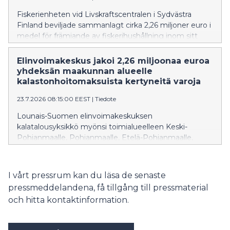
Fiskerienheten vid Livskraftscentralen i Sydvästra
Finland beviljade sammanlagt cirka 2,26 miljoner euro i
medel för främjande av fiskerihushållning inom sitt
verksamhetsområde, som omfattar Mellersta
Österbotten, Österbotten, Södra Österbotten,
Elinvoimakeskus jakoi 2,26 miljoonaa euroa
Satakunta, Egentliga Finland, Nyland, Päijänne-
yhdeksän maakunnan alueelle
Tavastland, Kymmenedalen och Södra Karelen.
kalastonhoitomaksuista kertyneitä varoja
Medlen har samlats in genom de statliga
23.7.2026 08:15:00 EEST
|
Tiedote
fiskevårdsavgifter som betalas av fiskare.
Lounais-Suomen elinvoimakeskuksen
kalatalousyksikkö myönsi toimialueelleen Keski-
Pohjanmaalle, Pohjanmaalle, Etelä-Pohjanmaalle,
Satakuntaan, Varsinais-Suomeen, Uudellemaalle,
Päijät-Hämeeseen, Kymenlaaksoon ja Etelä-Karjalaan
yhteensä noin 2,26 miljoonaa euroa kalatalouden
I vårt pressrum kan du läsa de senaste
edistämisvaroja. Varat ovat kertyneet kalastajien
pressmeddelandena, få tillgång till pressmaterial
maksamista valtion kalastonhoitomaksuista.
och hitta kontaktinformation.