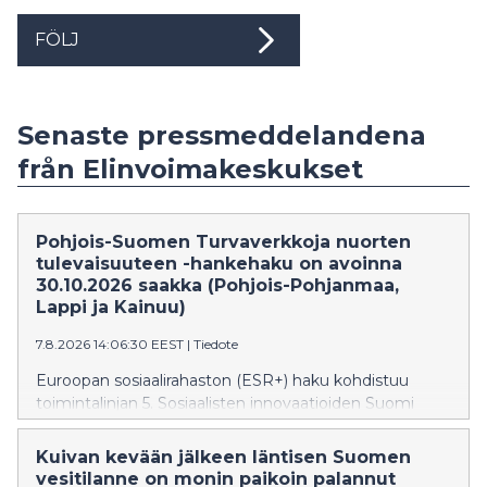
FÖLJ
Senaste pressmeddelandena
från Elinvoimakeskukset
Pohjois-Suomen Turvaverkkoja nuorten
tulevaisuuteen -hankehaku on avoinna
30.10.2026 saakka (Pohjois-Pohjanmaa,
Lappi ja Kainuu)
7.8.2026 14:06:30 EEST
|
Tiedote
Euroopan sosiaalirahaston (ESR+) haku kohdistuu
toimintalinjan 5. Sosiaalisten innovaatioiden Suomi
erityistavoitteeseen 5.1. Turvaverkkoja nuorten
tulevaisuuteen. Erityistavoitteessa tuetaan
Kuivan kevään jälkeen läntisen Suomen
lastensuojelun avo-, sijais- sekä jälkihuollon piirissä
vesitilanne on monin paikoin palannut