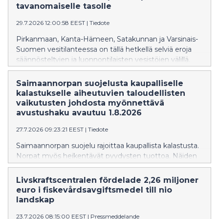
olevien lasten ja nuorten elämäntilannetta ja
tavanomaiselle tasolle
pärjäämistä. Tavoitteena on kehittää lasten ja nuorten
29.7.2026 12:00:58 EEST
|
Tiedote
sekä heidän perheidensä tarpeista lähteviä, helposti
saavutettavia tukitoimia ja palveluita, joita tuotetaan
Pirkanmaan, Kanta-Hämeen, Satakunnan ja Varsinais-
paikallisesti lapsia ja nuoria kuunnellen.
Suomen vesitilanteessa on tällä hetkellä selviä eroja
säännösteltyjen ja luonnontilaisten vesistöjen välillä.
Säännöstellyillä järvillä vedenpinnat ovat
tavanomaisella tasolla kun taas luonnontilaisten järvien
Saimaannorpan suojelusta kaupalliselle
pinnat ovat edelleen pääosin tavanomaista alempana
kalastukselle aiheutuvien taloudellisten
ajankohtaan nähden. Paikoin vedenkorkeudet ovat
vaikutusten johdosta myönnettävä
kuitenkin viimeaikaisten sateiden myötä palautuneet
avustushaku avautuu 1.8.2026
lähemmäs vuodenajan keskimääräistä tasoa.
27.7.2026 09:23:21 EEST
|
Tiedote
Saimaannorpan suojelu rajoittaa kaupallista kalastusta.
Norpat myös heikentävät pyydysten tuottoa. Näiden
taloudellisten menetysten vuoksi kaupallisille
kalastajille on suunnattu avustus vuosille 2024-27.
Livskraftscentralen fördelade 2,26 miljoner
Avustus on haettavissa elokuun ajan.
euro i fiskevårdsavgiftsmedel till nio
landskap
23.7.2026 08:15:00 EEST
|
Pressmeddelande