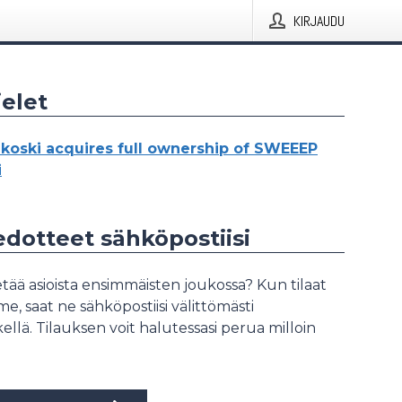
KIRJAUDU
elet
koski acquires full ownership of SWEEEP
i
iedotteet sähköpostiisi
tää asioista ensimmäisten joukossa? Kun tilaat
, saat ne sähköpostiisi välittömästi
ellä. Tilauksen voit halutessasi perua milloin