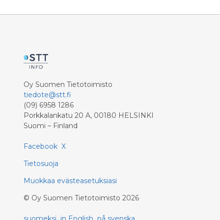
Oy Suomen Tietotoimisto
tiedote@stt.fi
(09) 6958 1286
Porkkalankatu 20 A, 00180 HELSINKI
Suomi – Finland
Facebook
X
Tietosuoja
Muokkaa evästeasetuksiasi
©
Oy Suomen Tietotoimisto
2026
suomeksi
in English
på svenska