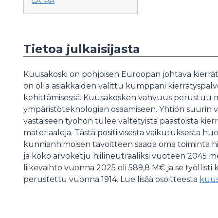
LATAA
Tietoa julkaisijasta
Kuusakoski on pohjoisen Euroopan johtava kierrätys
on olla asiakkaiden valittu kumppani kierrätyspalv
kehittämisessä. Kuusakosken vahvuus perustuu mat
ympäristöteknologian osaamiseen. Yhtiön suurin 
vastaiseen työhön tulee vältetyistä päästöistä kier
materiaaleja. Tästä positiivisesta vaikutuksesta hu
kunnianhimoisen tavoitteen saada oma toiminta hi
ja koko arvoketju hiilineutraaliksi vuoteen 2045
liikevaihto vuonna 2025 oli 589,8 M€ ja se työllisti 
perustettu vuonna 1914. Lue lisää osoitteesta
kuus