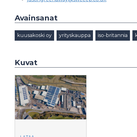
Avainsanat
kuusakoski oy
yrityskauppa
iso-britannia
Kuvat