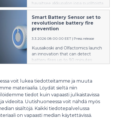
havaitsee akkupalon jopa puolitoista
tuntia ennen syttymistä.
Smart Battery Sensor set to
revolutionise battery fire
prevention
3.3.2026 08:00:00 EET
|
Press release
Kuusakoski and Olfactomics launch
an innovation that can detect
battery fires up to 90 minutes
before ignition.
ssa voit lukea tiedotteitamme ja muuta
me materiaalia. Löydät sieltä niin
löidemme tiedot kuin vapaasti julkaistavissa
 ja videoita. Uutishuoneessa voit nähdä myös
median sisältöjä. Kaikki tiedotepalvelussa
teriaali on vapaasti median käytettävissä.