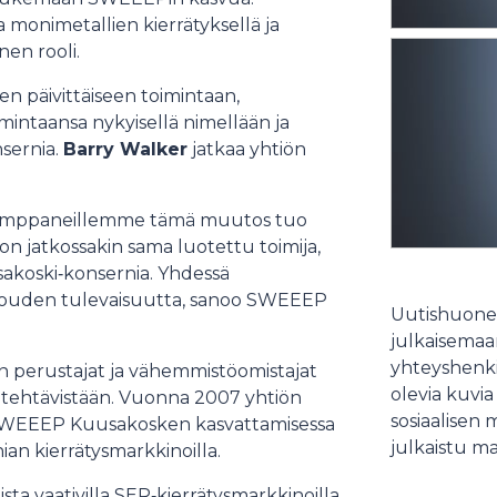
a monimetallien kierrätyksellä ja
nen rooli.
n päivittäiseen toimintaan,
imintaansa nykyisellä nimellään ja
sernia.
Barry Walker
jatkaa yhtiön
ökumppaneillemme tämä muutos tuo
 jatkossakin sama luotettu toimija,
usakoski‑konsernia. Yhdessä
uden tulevaisuutta, sanoo SWEEEP
Uutishuonee
julkaisemaam
yhteyshenki
 perustajat ja vähemmistöomistajat
olevia kuvia
ta tehtävistään. Vuonna 2007 yhtiön
sosiaalisen 
li SWEEEP Kuusakosken kasvattamisessa
julkaistu ma
ian kierrätysmarkkinoilla.
 vaativilla SER‑kierrätysmarkkinoilla.