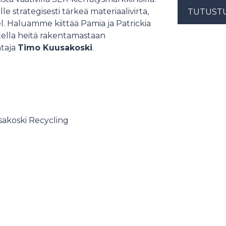
 strategisesti tärkeä materiaalivirta,
TUTUST
. Haluamme kiittää Pamia ja Patrickia
itella heitä rakentamastaan
htaja
Timo Kuusakoski
.
sakoski Recycling