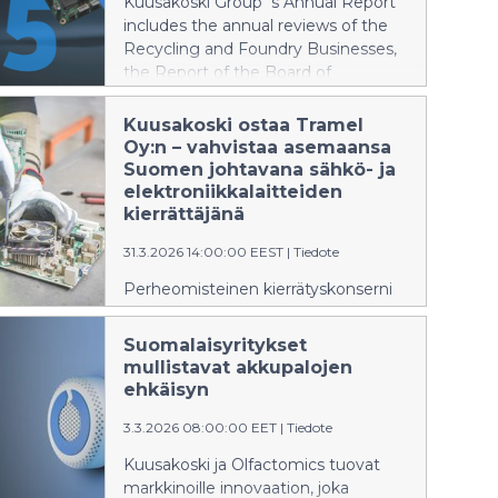
Kuusakoski Group´s Annual Report
includes the annual reviews of the
Recycling and Foundry Businesses,
the Report of the Board of
Directors, the Financial Statements
and the Auditor's Report. In addition,
Kuusakoski ostaa Tramel
the Annual Report includes a
Oy:n – vahvistaa asemaansa
thematic section and an extensive
Suomen johtavana sähkö- ja
sustainability report.
elektroniikkalaitteiden
kierrättäjänä
31.3.2026 14:00:00 EEST
|
Tiedote
Perheomisteinen kierrätyskonserni
Kuusakoski Oy laajentaa
toimintaansa Suomessa.
Suomalaisyritykset
mullistavat akkupalojen
ehkäisyn
3.3.2026 08:00:00 EET
|
Tiedote
Kuusakoski ja Olfactomics tuovat
markkinoille innovaation, joka