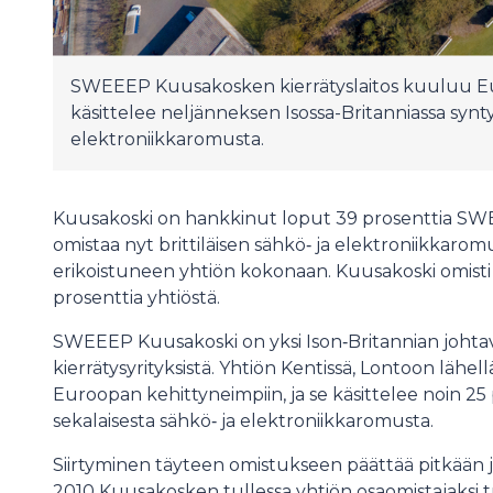
SWEEEP Kuusakosken kierrätyslaitos kuuluu Eur
käsittelee neljänneksen Isossa-Britanniassa synty
elektroniikkaromusta.
Kuusakoski on hankkinut loput 39 prosenttia SWE
omistaa nyt brittiläisen sähkö‑ ja elektroniikkaro
erikoistuneen yhtiön kokonaan. Kuusakoski omis
prosenttia yhtiöstä.
SWEEEP Kuusakoski on yksi Ison‑Britannian johtavi
kierrätysyrityksistä. Yhtiön Kentissä, Lontoon lähell
Euroopan kehittyneimpiin, ja se käsittelee noin 25 
sekalaisesta sähkö‑ ja elektroniikkaromusta.
Siirtyminen täyteen omistukseen päättää pitkään 
2010 Kuusakosken tullessa yhtiön osaomistajaks