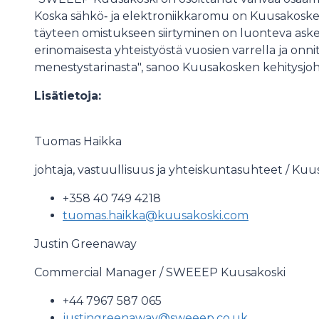
Koska sähkö‑ ja elektroniikkaromu on Kuusakoskelle
täyteen omistukseen siirtyminen on luonteva askel
erinomaisesta yhteistyöstä vuosien varrella ja onn
menestystarinasta", sanoo Kuusakosken kehitysjo
Lisätietoja:
Tuomas Haikka
johtaja, vastuullisuus ja yhteiskuntasuhteet / Kuu
+358 40 749 4218
tuomas.haikka@kuusakoski.com
Justin Greenaway
Commercial Manager / SWEEEP Kuusakoski
+44 7967 587 065
justingreenaway@sweeep.co.uk