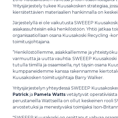
Yritysjärjestely tukee Kuusakosken strategiaa, joss
kierrätettävien materiaalien hankinnalla on keskei
Järjestelyllä ei ole vaikutusta SWEEEP Kuusakoske
asiakassuhteisiin eikä henkilöstöön. Yhtiö jatkaa to
organisaatiollaan osana Kuusakoski Recycling ‑kon
toimitusjohtajana.
”Henkilöstöllemme, asiakkaillemme ja yhteisty
varmuutta ja uutta vauhtia. SWEEEP Kuusakoski on
tutulla tiimillä ja osaamisella, nyt täysin osana Ku
kumppaneidemme kanssa rakennamme kiertotalo
Kuusakosken toimitusjohtaja Barry Walker.
Yritysjärjestelyn yhteydessä SWEEEP Kuusakosken
Patrick
ja
Pamela Watts
vetäytyvät operatiivisis
perustaneilla Wattseilla on ollut keskeinen roo
arvostetuksi ja menestyväksi toimijaksi Ison‑Britann
"SWEEEP Kuusakoski on osoittanut vahvaa osaamista