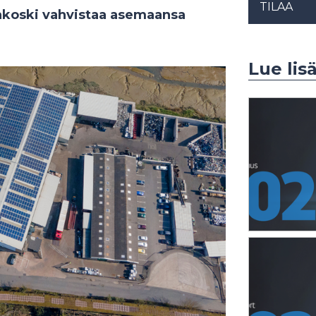
TILAA
akoski vahvistaa asemaansa
Lue lis