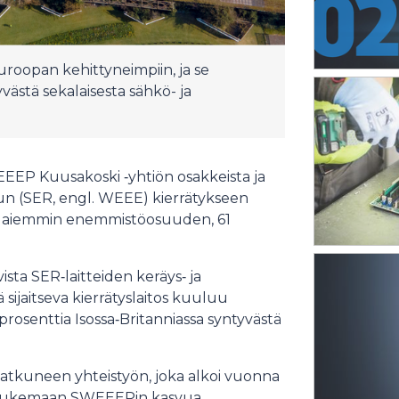
oopan kehittyneimpiin, ja se
västä sekalaisesta sähkö- ja
EEP Kuusakoski ‑yhtiön osakkeista ja
mun (SER, engl. WEEE) kierrätykseen
ti aiemmin enemmistöosuuden, 61
sta SER‑laitteiden keräys‑ ja
ä sijaitseva kierrätyslaitos kuuluu
prosenttia Isossa‑Britanniassa syntyvästä
jatkuneen yhteistyön, joka alkoi vuonna
i tukemaan SWEEEPin kasvua.