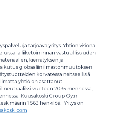
palveluja tarjoava yritys. Yhtiön visiona
eluissa ja liiketoiminnan vastuullisuuden
eriaalien, kierrätyksen ja
vaikutus globaaliin ilmastonmuutoksen
rätystuotteiden korvatessa neitseellisiä
olimatta yhtiö on asettanut
ilineutraaliksi vuoteen 2035 mennessä,
 mennessä. Kuusakoski Group Oy:n
keskimäärin 1 563 henkilöä. Yritys on
akoski.com