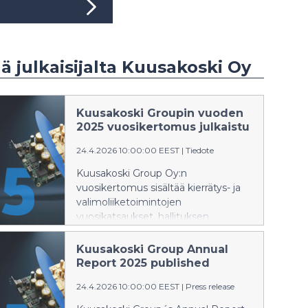
ää julkaisijalta Kuusakoski Oy
Kuusakoski Groupin vuoden
2025 vuosikertomus julkaistu
24.4.2026 10:00:00 EEST
|
Tiedote
Kuusakoski Group Oy:n
vuosikertomus sisältää kierrätys- ja
valimoliiketoimintojen
vuosikatsaukset, hallituksen
toimintakertomuksen,
tilinpäätöksen sekä
Kuusakoski Group Annual
tilintarkastuskertomuksen. Lisäksi
Report 2025 published
vuosikertomus sisältää teemaosion
24.4.2026 10:00:00 EEST
|
Press release
ja laajan vastuullisuusraportin.