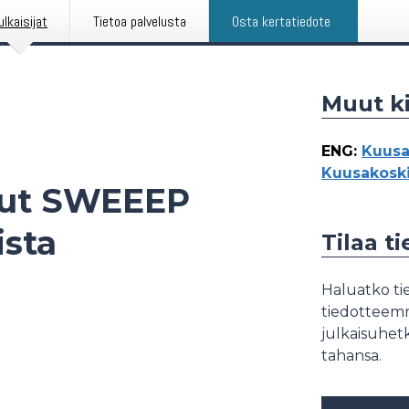
ulkaisijat
Tietoa palvelusta
Osta kertatiedote
Muut ki
ENG
:
Kuusa
Kuusakosk
put SWEEEP
sta
Tilaa t
Haluatko tie
tiedotteemme
julkaisuhetk
tahansa.