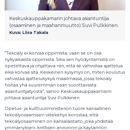
Keskuskauppakamarin johtava asiantuntija
(osaaminen ja maahanmuutto) Suvi Pulkkinen.
Kuva: Liisa Takala
“Tekoäly ei korvaa oppimista, vaan se on osa
nykyaikaista oppimista. Siksi sen hyödyntämistä on
opetettava ja ohjattava niin, että se vahvistaa ajattelua
eikä korvaa sitä. Keskeinen kysymys on, miten koulutus
vahvistaa ajattelukykyä maailmassa, jossa tekoäly
hoitaa yhä suuremman osan suorittavasta
asiantuntijatyöstä”, sanoo Keskuskauppakamarin
johtava asiantuntija Suvi Pulkkinen.
Opetus- ja kulttuuriministeriön tuore kansallinen
tekoälyosaamisen viitekehys korostaa, että
tekoälyosaaminen on kansalaistaito, joka yhdistää
ymmärryksen, kriittisen arvioinnin ja käytännön