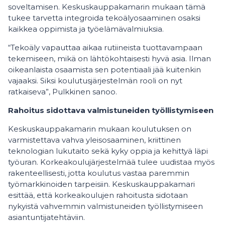
soveltamisen. Keskuskauppakamarin mukaan tämä
tukee tarvetta integroida tekoälyosaaminen osaksi
kaikkea oppimista ja työelämävalmiuksia.
“Tekoäly vapauttaa aikaa rutiineista tuottavampaan
tekemiseen, mikä on lähtökohtaisesti hyvä asia. Ilman
oikeanlaista osaamista sen potentiaali jää kuitenkin
vajaaksi. Siksi koulutusjärjestelmän rooli on nyt
ratkaiseva”, Pulkkinen sanoo.
Rahoitus sidottava valmistuneiden työllistymiseen
Keskuskauppakamarin mukaan koulutuksen on
varmistettava vahva yleisosaaminen, kriittinen
teknologian lukutaito sekä kyky oppia ja kehittyä läpi
työuran. Korkeakoulujärjestelmää tulee uudistaa myös
rakenteellisesti, jotta koulutus vastaa paremmin
työmarkkinoiden tarpeisiin. Keskuskauppakamari
esittää, että korkeakoulujen rahoitusta sidotaan
nykyistä vahvemmin valmistuneiden työllistymiseen
asiantuntijatehtäviin.