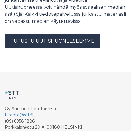
julkaistavissa olevia kuvia ja videoita.
Uutishuoneessa voit nähdä myös sosiaalisen median
sisältöjä. Kaikki tiedotepalvelussa julkaistu materiaali
on vapaasti median käytettävissä.
TUTUSTU UUTISHUONEESEEMME
Oy Suomen Tietotoimisto
tiedote@stt.fi
(09) 6958 1286
Porkkalankatu 20 A, 00180 HELSINKI