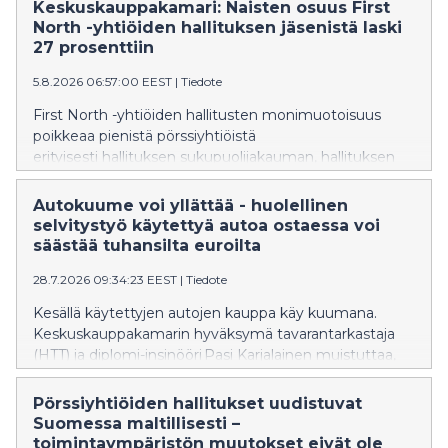
mukaan näihin liittyvät verosäännöt eivät kuitenkaan
Keskuskauppakamari: Naisten osuus First
ole kaikilta osin selkeitä. "Esimerkiksi pullopantteihin
North -yhtiöiden hallituksen jäsenistä laski
liittyvää verotusta tulisi selkeyttää", sanoo
27 prosenttiin
Keskuskauppakamarin johtava veroasiantuntija Tomi
5.8.2026 06:57:00 EEST
|
Tiedote
Viitala.
First North -yhtiöiden hallitusten monimuotoisuus
poikkeaa pienistä pörssiyhtiöistä
erityisesti hallituksen sukupuolijakauman, hallituksen
jäsenten taustojen sekä toimikauden keston
osalta. Tiedot selviävät Keskuskauppakamarin
Autokuume voi yllättää - huolellinen
naisjohtajakatsauksesta. First North -markkina on
selvitystyö käytettyä autoa ostaessa voi
varsinaista pörssilistaa kevyemmin säännelty
säästää tuhansilta euroilta
markkinapaikka.
28.7.2026 09:34:23 EEST
|
Tiedote
Kesällä käytettyjen autojen kauppa käy kuumana.
Keskuskauppakamarin hyväksymä tavarantarkastaja
(HTT) ja diplomi-insinööri Pasi Karjalainen muistuttaa,
että käytetyn auton ostamisessa kannattaa kiinnittää
huomiota erityisesti auton tekniseen kuntoon,
Pörssiyhtiöiden hallitukset uudistuvat
huoltohistoriaan ja mahdollisiin kolarivaurioihin.
Suomessa maltillisesti –
Huolellinen taustojen tarkistaminen ennen
toimintaympäristön muutokset eivät ole