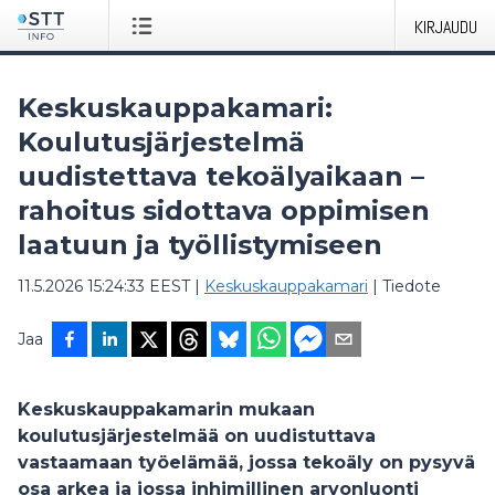
KIRJAUDU
Keskuskauppakamari:
Koulutusjärjestelmä
uudistettava tekoälyaikaan –
rahoitus sidottava oppimisen
laatuun ja työllistymiseen
11.5.2026 15:24:33 EEST
|
Keskuskauppakamari
|
Tiedote
Jaa
Keskuskauppakamarin mukaan
koulutusjärjestelmää on uudistuttava
vastaamaan työelämää, jossa tekoäly on pysyvä
osa arkea ja jossa inhimillinen arvonluonti