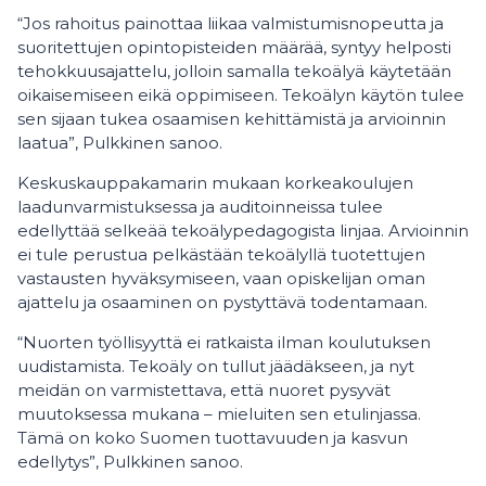
“Jos rahoitus painottaa liikaa valmistumisnopeutta ja
suoritettujen opintopisteiden määrää, syntyy helposti
tehokkuusajattelu, jolloin samalla tekoälyä käytetään
oikaisemiseen eikä oppimiseen. Tekoälyn käytön tulee
sen sijaan tukea osaamisen kehittämistä ja arvioinnin
laatua”, Pulkkinen sanoo.
Keskuskauppakamarin mukaan korkeakoulujen
laadunvarmistuksessa ja auditoinneissa tulee
edellyttää selkeää tekoälypedagogista linjaa. Arvioinnin
ei tule perustua pelkästään tekoälyllä tuotettujen
vastausten hyväksymiseen, vaan opiskelijan oman
ajattelu ja osaaminen on pystyttävä todentamaan.
“Nuorten työllisyyttä ei ratkaista ilman koulutuksen
uudistamista. Tekoäly on tullut jäädäkseen, ja nyt
meidän on varmistettava, että nuoret pysyvät
muutoksessa mukana – mieluiten sen etulinjassa.
Tämä on koko Suomen tuottavuuden ja kasvun
edellytys”, Pulkkinen sanoo.