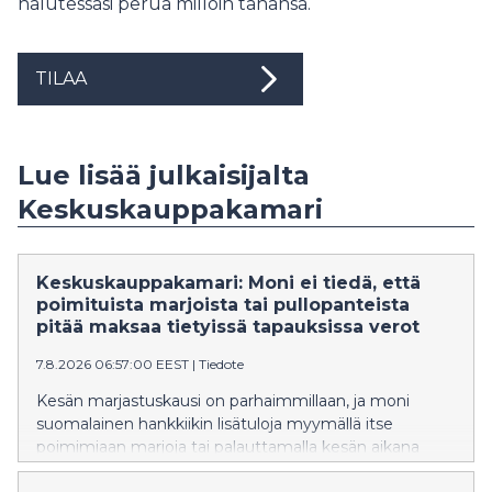
halutessasi perua milloin tahansa.
TILAA
Lue lisää julkaisijalta
Keskuskauppakamari
Keskuskauppakamari: Moni ei tiedä, että
poimituista marjoista tai pullopanteista
pitää maksaa tietyissä tapauksissa verot
7.8.2026 06:57:00 EEST
|
Tiedote
Kesän marjastuskausi on parhaimmillaan, ja moni
suomalainen hankkiikin lisätuloja myymällä itse
poimimiaan marjoja tai palauttamalla kesän aikana
kertyneitä pulloja ja tölkkejä. Keskuskauppakamarin