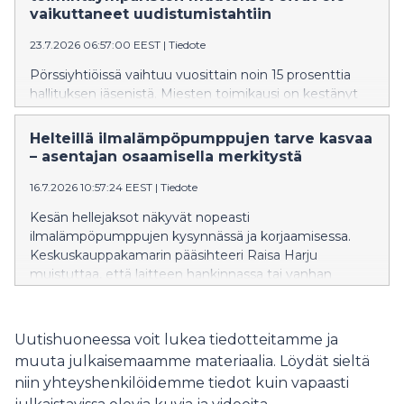
kaupantekoa voi ehkäistä ikäviä yllätyksiä ja kalliita
vaikuttaneet uudistumistahtiin
korjauksia myöhemmin.
23.7.2026 06:57:00 EEST
|
Tiedote
Pörssiyhtiöissä vaihtuu vuosittain noin 15 prosenttia
hallituksen jäsenistä. Miesten toimikausi on kestänyt
keskimäärin 5,3 vuotta ja naisilla 3,5 vuotta. Kahdella
kolmesta hallitukseen valituista henkilöistä on
Helteillä ilmalämpöpumppujen tarve kasvaa
kokemusta toimitusjohtajan tehtävästä tai
– asentajan osaamisella merkitystä
liiketoimintojen johdosta. Tiedot selviävät
Keskuskauppakamarin naisjohtajakatsauksesta.
16.7.2026 10:57:24 EEST
|
Tiedote
Kesän hellejaksot näkyvät nopeasti
ilmalämpöpumppujen kysynnässä ja korjaamisessa.
Keskuskauppakamarin pääsihteeri Raisa Harju
muistuttaa, että laitteen hankinnassa tai vanhan
korvaamisessa huomio kannattaa kiinnittää
muuhunkin kuin hintaan. Erityisesti kiireessä tehdyt
ratkaisut voivat lisätä virheiden riskiä, jolloin asentajan
Uutishuoneessa voit lukea tiedotteitamme ja
osaaminen ja kokemus korostuvat.
muuta julkaisemaamme materiaalia. Löydät sieltä
niin yhteyshenkilöidemme tiedot kuin vapaasti