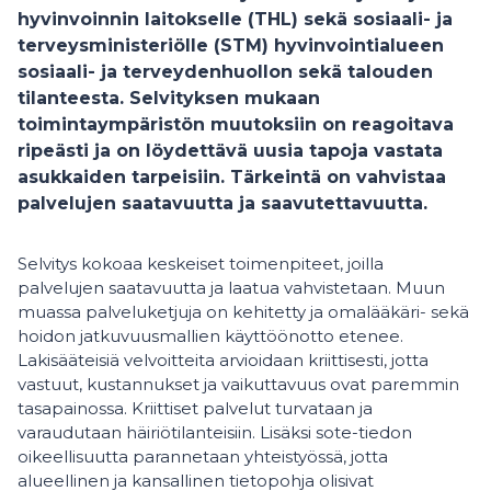
hyvinvoinnin laitokselle (THL) sekä sosiaali- ja
terveysministeriölle (STM) hyvinvointialueen
sosiaali- ja terveydenhuollon sekä talouden
tilanteesta. Selvityksen mukaan
toimintaympäristön muutoksiin on reagoitava
ripeästi ja on löydettävä uusia tapoja vastata
asukkaiden tarpeisiin. Tärkeintä on vahvistaa
palvelujen saatavuutta ja saavutettavuutta.
Selvitys kokoaa keskeiset toimenpiteet, joilla
palvelujen saatavuutta ja laatua vahvistetaan. Muun
muassa palveluketjuja on kehitetty ja omalääkäri- sekä
hoidon jatkuvuusmallien käyttöönotto etenee.
Lakisääteisiä velvoitteita arvioidaan kriittisesti, jotta
vastuut, kustannukset ja vaikuttavuus ovat paremmin
tasapainossa. Kriittiset palvelut turvataan ja
varaudutaan häiriötilanteisiin. Lisäksi sote-tiedon
oikeellisuutta parannetaan yhteistyössä, jotta
alueellinen ja kansallinen tietopohja olisivat