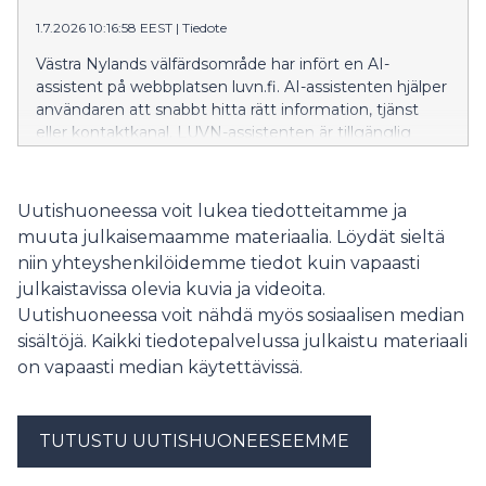
1.7.2026 10:16:58 EEST
|
Tiedote
Västra Nylands välfärdsområde har infört en AI-
assistent på webbplatsen luvn.fi. AI-assistenten hjälper
användaren att snabbt hitta rätt information, tjänst
eller kontaktkanal. LUVN-assistenten är tillgänglig
dygnet runt.
Uutishuoneessa voit lukea tiedotteitamme ja
muuta julkaisemaamme materiaalia. Löydät sieltä
niin yhteyshenkilöidemme tiedot kuin vapaasti
julkaistavissa olevia kuvia ja videoita.
Uutishuoneessa voit nähdä myös sosiaalisen median
sisältöjä. Kaikki tiedotepalvelussa julkaistu materiaali
on vapaasti median käytettävissä.
TUTUSTU UUTISHUONEESEEMME