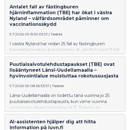
luovuttamaan henkilötietoja.
Antalet fall av fästingburen
hjärninflammation (TBE) har ökat i västra
Nyland – välfärdsområdet påminner om
vaccinationsskydd
9.7.2026 09:15:50 EEST
|
Tiedote
I västra Nyland har redan 25 fall av fästingburen
hjärninflammation konstaterats i år, jämfört med 15 fall
vid samma tidpunkt i fjol. Vaccinet är det effektivaste
sättet att skydda sig mot fästingburen
Puutiaisaivotulehdustapaukset (TBE) ovat
hjärninflammation.
lisääntyneet Länsi-Uudellamaalla –
hyvinvointialue muistuttaa rokotussuojasta
9.7.2026 09:08:56 EEST
|
Tiedote
Länsi-Uudellamaalla on todettu tänä vuonna jo 25
puutiaisaivotulehdustapausta, kun viime vuonna
vastaavaan aikaan tapauksia oli 15. Rokote on
tehokkain tapa suojautua puutiaisaivotulehdukselta.
AI-assistenten hjälper dig att hitta
information på luvn.fi