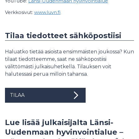
YouTube:
Länsi-Uudenmaan hyvinvointialue
Verkkosivut:
www.luvn.fi
Tilaa tiedotteet sähköpostiisi
Haluatko tietää asioista ensimmäisten joukossa? Kun
tilaat tiedotteemme, saat ne sähköpostiisi
välittömästi julkaisuhetkellä. Tilauksen voit
halutessasi perua milloin tahansa.
TILAA
Lue lisää julkaisijalta Länsi-
Uudenmaan hyvinvointialue –