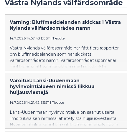
Västra Nylands välfärdsområde
Varning: Bluffmeddelanden skickas i Västra
Nylands välfärdsområdes namn
14.7.2026 14:57:43 EEST
|
Tiedote
Västra Nylands välfärdsområde har fått flera rapporter
om bluffmeddelanden som har skickats i
välfärdsområdets namn. Välfärdsområdet uppmanar
mottagarna att vara försiktiga med misstänkta
meddelanden, att inte öppna länkarna i dem och att
inte lämna ut personuppgifter.
Varoitus: Länsi-Uudenmaan
hyvinvointialueen nimissä liikkuu
huijausviestejä
14.7.2026 14:21:42 EEST
|
Tiedote
Länsi-Uudenmaan hyvinvointialue on saanut useita
ilmoituksia sen nimissä lähetetyistä huijausviesteistä.
Hyvinvointialue kehottaa suhtautumaan epäilyttäviin
viesteihin varauksella eikä avaamaan niiden linkkejä tai