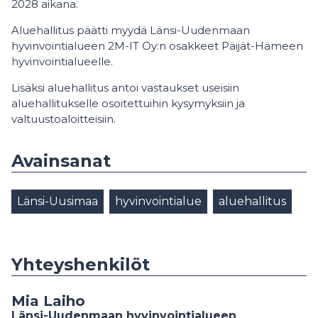
2028 aikana.
Aluehallitus päätti myydä Länsi-Uudenmaan
hyvinvointialueen 2M-IT Oy:n osakkeet Päijät-Hämeen
hyvinvointialueelle.
Lisäksi aluehallitus antoi vastaukset useisiin
aluehallitukselle osoitettuihin kysymyksiin ja
valtuustoaloitteisiin.
Avainsanat
Länsi-Uusimaa
hyvinvointialue
aluehallitus
Yhteyshenkilöt
Mia Laiho
Länsi-Uudenmaan hyvinvointialueen