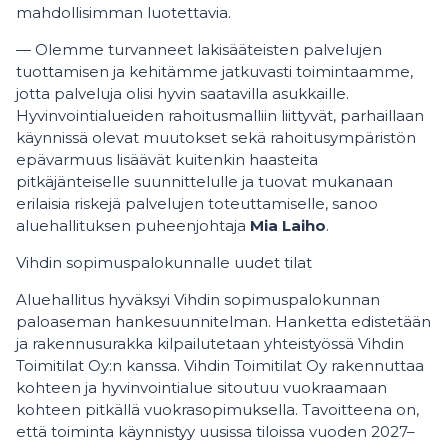
mahdollisimman luotettavia.
— Olemme turvanneet lakisääteisten palvelujen
tuottamisen ja kehitämme jatkuvasti toimintaamme,
jotta palveluja olisi hyvin saatavilla asukkaille.
Hyvinvointialueiden rahoitusmalliin liittyvät, parhaillaan
käynnissä olevat muutokset sekä rahoitusympäristön
epävarmuus lisäävät kuitenkin haasteita
pitkäjänteiselle suunnittelulle ja tuovat mukanaan
erilaisia riskejä palvelujen toteuttamiselle, sanoo
aluehallituksen puheenjohtaja
Mia Laiho
.
Vihdin sopimuspalokunnalle uudet tilat
Aluehallitus hyväksyi Vihdin sopimuspalokunnan
paloaseman hankesuunnitelman. Hanketta edistetään
ja rakennusurakka kilpailutetaan yhteistyössä Vihdin
Toimitilat Oy:n kanssa. Vihdin Toimitilat Oy rakennuttaa
kohteen ja hyvinvointialue sitoutuu vuokraamaan
kohteen pitkällä vuokrasopimuksella. Tavoitteena on,
että toiminta käynnistyy uusissa tiloissa vuoden 2027–