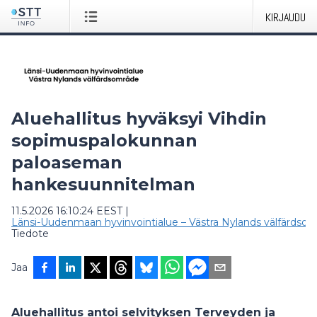
KIRJAUDU
Aluehallitus hyväksyi Vihdin
sopimuspalokunnan
paloaseman
hankesuunnitelman
11.5.2026 16:10:24 EEST
|
Länsi-Uudenmaan hyvinvointialue – Västra Nylands välfärdso
Tiedote
Jaa
Aluehallitus antoi selvityksen Terveyden ja