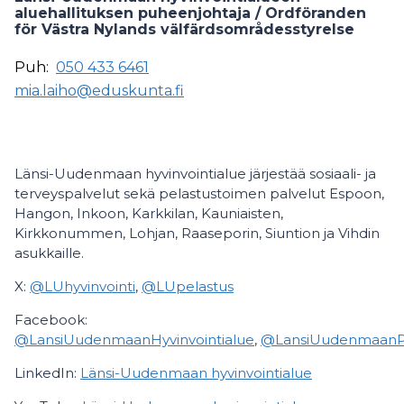
aluehallituksen puheenjohtaja / Ordföranden
för Västra Nylands välfärdsområdesstyrelse
Puh:
050 433 6461
mia.laiho@eduskunta.fi
Länsi-Uudenmaan hyvinvointialue järjestää sosiaali- ja
terveyspalvelut sekä pelastustoimen palvelut Espoon,
Hangon, Inkoon, Karkkilan, Kauniaisten,
Kirkkonummen, Lohjan, Raaseporin, Siuntion ja Vihdin
asukkaille.
X:
@LUhyvinvointi
,
@LUpelastus
Facebook:
@LansiUudenmaanHyvinvointialue
,
@LansiUudenmaanPel
LinkedIn:
Länsi-Uudenmaan hyvinvointialue