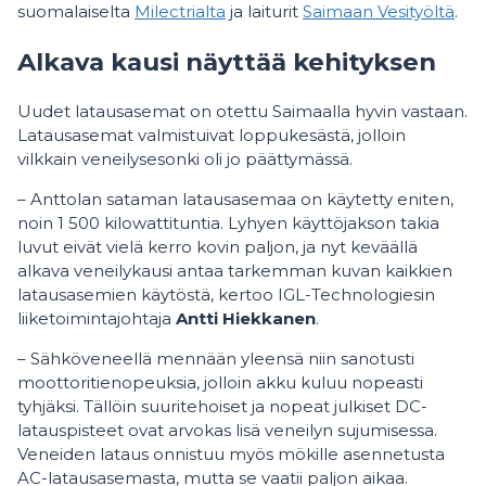
suomalaiselta
Milectrialta
ja laiturit
Saimaan Vesityöltä
.
Alkava kausi näyttää kehityksen
Uudet latausasemat on otettu Saimaalla hyvin vastaan.
Latausasemat valmistuivat loppukesästä, jolloin
vilkkain veneilysesonki oli jo päättymässä.
– Anttolan sataman latausasemaa on käytetty eniten,
noin 1 500 kilowattituntia. Lyhyen käyttöjakson takia
luvut eivät vielä kerro kovin paljon, ja nyt keväällä
alkava veneilykausi antaa tarkemman kuvan kaikkien
latausasemien käytöstä, kertoo IGL-Technologiesin
liiketoimintajohtaja
Antti Hiekkanen
.
– Sähköveneellä mennään yleensä niin sanotusti
moottoritienopeuksia, jolloin akku kuluu nopeasti
tyhjäksi. Tällöin suuritehoiset ja nopeat julkiset DC-
latauspisteet ovat arvokas lisä veneilyn sujumisessa.
Veneiden lataus onnistuu myös mökille asennetusta
AC-latausasemasta, mutta se vaatii paljon aikaa.