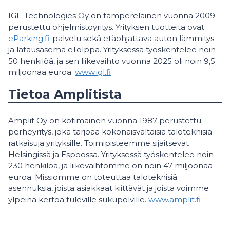
IGL-Technologies Oy on tamperelainen vuonna 2009
perustettu ohjelmistoyritys. Yrityksen tuotteita ovat
eParking.fi
-palvelu sekä etäohjattava auton lämmitys-
ja latausasema eTolppa. Yrityksessä työskentelee noin
50 henkilöä, ja sen liikevaihto vuonna 2025 oli noin 9,5
miljoonaa euroa.
www.igl.fi
Tietoa Amplitista
Amplit Oy on kotimainen vuonna 1987 perustettu
perheyritys, joka tarjoaa kokonaisvaltaisia taloteknisiä
ratkaisuja yrityksille. Toimipisteemme sijaitsevat
Helsingissä ja Espoossa. Yrityksessä työskentelee noin
230 henkilöä, ja liikevaihtomme on noin 47 miljoonaa
euroa. Missiomme on toteuttaa taloteknisiä
asennuksia, joista asiakkaat kiittävät ja joista voimme
ylpeinä kertoa tuleville sukupolville.
www.amplit.fi