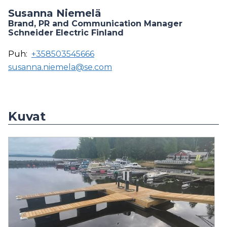
Susanna Niemelä
Brand, PR and Communication Manager
Schneider Electric Finland
Puh:
+358503545666
susanna.niemela@se.com
Kuvat