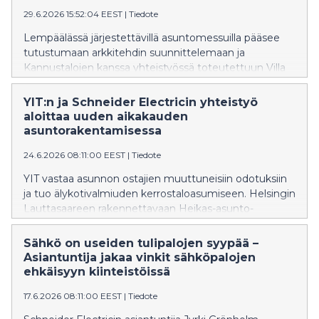
29.6.2026 15:52:04 EEST
|
Tiedote
Lempäälässä järjestettävillä asuntomessuilla pääsee
tutustumaan arkkitehdin suunnittelemaan ja
Kannustalojen kanssa yhteistyössä toteutettuun Villa
Niittyyn. Talon tulevat asukkaat halusivat hyvin
käytettyjä neliöitä, jotka mukautuvat erilaisiin
YIT:n ja Schneider Electricin yhteistyö
elämäntilanteisiin. Kotiin valittiin Schneider Electricin
aloittaa uuden aikakauden
Wiser-älykotituotteita, joiden avulla
asuntorakentamisessa
asumismukavuutta ja energiatehokkuutta on helppo
24.6.2026 08:11:00 EEST
|
Tiedote
parantaa.
YIT vastaa asunnon ostajien muuttuneisiin odotuksiin
ja tuo älykotivalmiuden kerrostaloasumiseen. Helsingin
Lauttasaareen rakennettavaan Heikas-asunto-
osakeyhtiöön asennetaan jokaiseen asuntoon
Schneider Electricin Wiser Ready -älykotivalmius.
Sähkö on useiden tulipalojen syypää –
Asiantuntija jakaa vinkit sähköpalojen
ehkäisyyn kiinteistöissä
17.6.2026 08:11:00 EEST
|
Tiedote