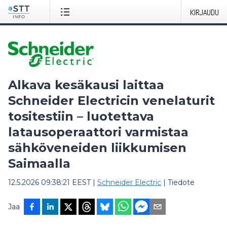
KIRJAUDU
Alkava kesäkausi laittaa
Schneider Electricin venelaturit
tositestiin – luotettava
latausoperaattori varmistaa
sähköveneiden liikkumisen
Saimaalla
12.5.2026 09:38:21 EEST
|
Schneider Electric
|
Tiedote
Jaa