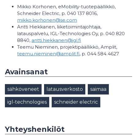
Mikko Korhonen, eMobility-tuotepäällikkö,
Schneider Electric, p. 040 137 8016,
mikko.korhonen@se.com
Antti Hiekkanen, liiketoimintajohtaja,
latauspalvelu, IGL-Technologies Oy, p. 040 820
8840,
antti.hiekkanen@igl.fi
Teemu Nieminen, projektipäällikkö, Amplit,
teemu.nieminen@amplit.fi
, p. 044 584 4627
Avainsanat
sähköveneet
latausverkosto
saimaa
igl-technologies
schneider electric
Yhteyshenkilöt