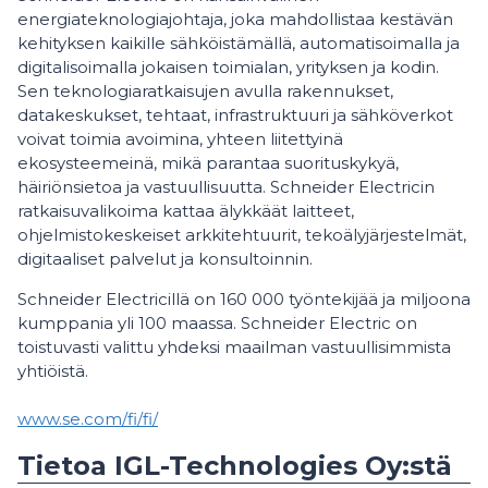
energiateknologiajohtaja, joka mahdollistaa kestävän
kehityksen kaikille sähköistämällä, automatisoimalla ja
digitalisoimalla jokaisen toimialan, yrityksen ja kodin.
Sen teknologiaratkaisujen avulla rakennukset,
datakeskukset, tehtaat, infrastruktuuri ja sähköverkot
voivat toimia avoimina, yhteen liitettyinä
ekosysteemeinä, mikä parantaa suorituskykyä,
häiriönsietoa ja vastuullisuutta. Schneider Electricin
ratkaisuvalikoima kattaa älykkäät laitteet,
ohjelmistokeskeiset arkkitehtuurit, tekoälyjärjestelmät,
digitaaliset palvelut ja konsultoinnin.
Schneider Electricillä on 160 000 työntekijää ja miljoona
kumppania yli 100 maassa. Schneider Electric on
toistuvasti valittu yhdeksi maailman vastuullisimmista
yhtiöistä.
www.se.com/fi/fi/
Tietoa IGL-Technologies Oy:stä