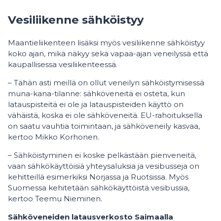
Vesiliikenne sähköistyy
Maantieliikenteen lisäksi myös vesiliikenne sähköistyy
koko ajan, mikä näkyy sekä vapaa-ajan veneilyssä että
kaupallisessa vesiliikenteessä.
– Tähän asti meillä on ollut veneilyn sähköistymisessä
muna-kana-tilanne: sähköveneitä ei osteta, kun
latauspisteitä ei ole ja latauspisteiden käyttö on
vähäistä, koska ei ole sähköveneitä. EU-rahoituksella
on saatu vauhtia toimintaan, ja sähköveneily kasvaa,
kertoo Mikko Korhonen.
– Sähköistyminen ei koske pelkästään pienveneitä,
vaan sähkökäyttöisiä yhteysaluksia ja vesibusseja on
kehitteillä esimerkiksi Norjassa ja Ruotsissa. Myös
Suomessa kehitetään sähkökäyttöistä vesibussia,
kertoo Teemu Nieminen.
Sähköveneiden latausverkosto Saimaalla