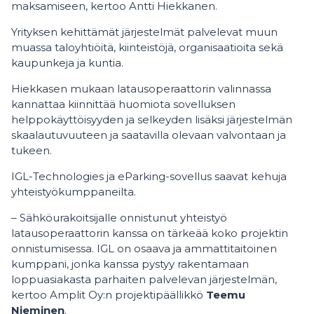
maksamiseen, kertoo Antti Hiekkanen.
Yrityksen kehittämät järjestelmät palvelevat muun
muassa taloyhtiöitä, kiinteistöjä, organisaatioita sekä
kaupunkeja ja kuntia.
Hiekkasen mukaan latausoperaattorin valinnassa
kannattaa kiinnittää huomiota sovelluksen
helppokäyttöisyyden ja selkeyden lisäksi järjestelmän
skaalautuvuuteen ja saatavilla olevaan valvontaan ja
tukeen.
IGL-Technologies ja eParking-sovellus saavat kehuja
yhteistyökumppaneilta.
– Sähköurakoitsijalle onnistunut yhteistyö
latausoperaattorin kanssa on tärkeää koko projektin
onnistumisessa. IGL on osaava ja ammattitaitoinen
kumppani, jonka kanssa pystyy rakentamaan
loppuasiakasta parhaiten palvelevan järjestelmän,
kertoo Amplit Oy:n projektipäällikkö
Teemu
Nieminen
.