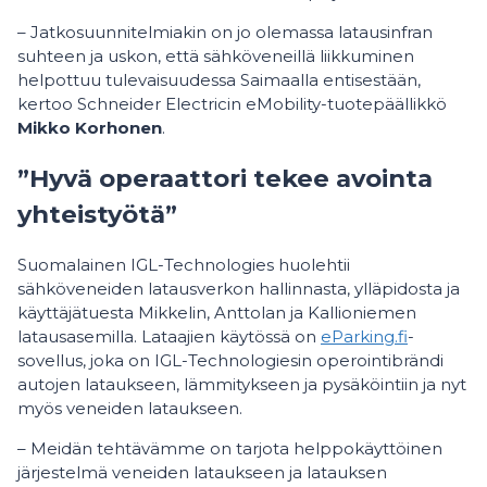
– Jatkosuunnitelmiakin on jo olemassa latausinfran
suhteen ja uskon, että sähköveneillä liikkuminen
helpottuu tulevaisuudessa Saimaalla entisestään,
kertoo Schneider Electricin eMobility-tuotepäällikkö
Mikko Korhonen
.
”Hyvä operaattori tekee avointa
yhteistyötä”
Suomalainen IGL-Technologies huolehtii
sähköveneiden latausverkon hallinnasta, ylläpidosta ja
käyttäjätuesta Mikkelin, Anttolan ja Kallioniemen
latausasemilla. Lataajien käytössä on
eParking.fi
-
sovellus, joka on IGL-Technologiesin operointibrändi
autojen lataukseen, lämmitykseen ja pysäköintiin ja nyt
myös veneiden lataukseen.
– Meidän tehtävämme on tarjota helppokäyttöinen
järjestelmä veneiden lataukseen ja latauksen