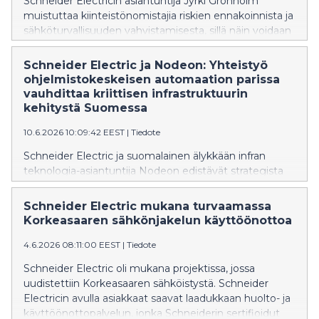
Schneider Electricin asiantuntija Jyrki Grönholm
muistuttaa kiinteistönomistajia riskien ennakoinnista ja
sähköturvallisuuden vahvistamisesta, sillä näin voidaan
ehkäistä tulipalon syttyminen. Ennakoivat toimet
voivat pelastaa merkittäviltä tappioilta.
Schneider Electric ja Nodeon: Yhteistyö
ohjelmistokeskeisen automaation parissa
vauhdittaa kriittisen infrastruktuurin
kehitystä Suomessa
10.6.2026 10:09:42 EEST
|
Tiedote
Schneider Electric ja suomalainen älykkään infran
teknologia-asiantuntija Nodeon edistävät strategista
yhteistyötään tavoitteena kehittää kriittisen
infrastruktuurin automaatiota, parantaa
Schneider Electric mukana turvaamassa
huoltovarmuutta ja vastata kasvaviin kyberturva- ja
Korkeasaaren sähkönjakelun käyttöönottoa
digitalisaatiovaatimuksiin. Yhteistyössä keskeisessä
roolissa on ohjelmistokeskeinen automaatio ja
4.6.2026 08:11:00 EEST
|
Tiedote
avoimiin standardeihin, kuten IEC 61499:ään,
Schneider Electric oli mukana projektissa, jossa
perustuvat ratkaisut.
uudistettiin Korkeasaaren sähköistystä. Schneider
Electricin avulla asiakkaat saavat laadukkaan huolto- ja
käyttöönottopalvelun, jonka Schneiderin sertifioidut