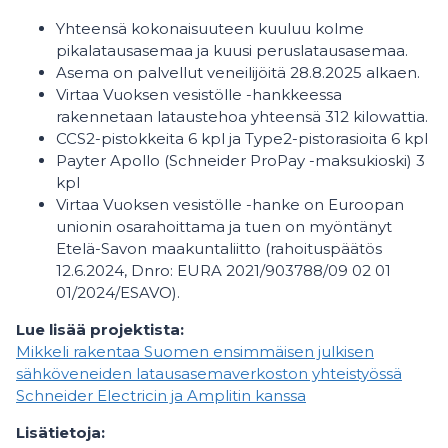
Yhteensä kokonaisuuteen kuuluu kolme
pikalatausasemaa ja kuusi peruslatausasemaa.
Asema on palvellut veneilijöitä 28.8.2025 alkaen.
Virtaa Vuoksen vesistölle -hankkeessa
rakennetaan lataustehoa yhteensä 312 kilowattia.
CCS2-pistokkeita 6 kpl ja Type2-pistorasioita 6 kpl
Payter Apollo (Schneider ProPay -maksukioski) 3
kpl
Virtaa Vuoksen vesistölle -hanke on Euroopan
unionin osarahoittama ja tuen on myöntänyt
Etelä-Savon maakuntaliitto (rahoituspäätös
12.6.2024, Dnro: EURA 2021/903788/09 02 01
01/2024/ESAVO).
Lue lisää projektista:
Mikkeli rakentaa Suomen ensimmäisen julkisen
sähköveneiden latausasemaverkoston yhteistyössä
Schneider Electricin ja Amplitin kanssa
Lisätietoja: