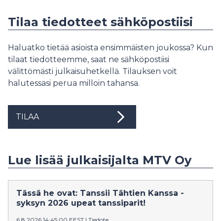
Tilaa tiedotteet sähköpostiisi
Haluatko tietää asioista ensimmäisten joukossa? Kun
tilaat tiedotteemme, saat ne sähköpostiisi
välittömästi julkaisuhetkellä. Tilauksen voit
halutessasi perua milloin tahansa.
TILAA
Lue lisää julkaisijalta MTV Oy
Tässä he ovat: Tanssii Tähtien Kanssa -
syksyn 2026 upeat tanssiparit!
6.8.2026 14:45:00 EEST
|
Tiedote