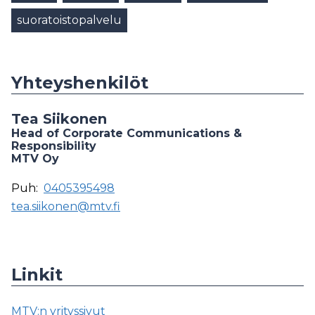
suoratoistopalvelu
Yhteyshenkilöt
Tea Siikonen
Head of Corporate Communications &
Responsibility
MTV Oy
Puh:
0405395498
tea.siikonen@mtv.fi
Linkit
MTV:n yrityssivut