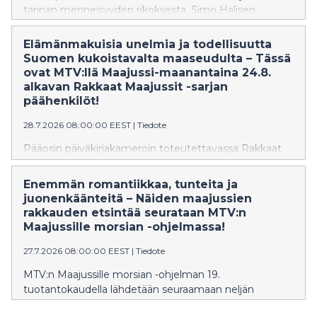
tarinan menneisyyden rikoksesta. Simo Halisen
romaaniin perustuvaa neliosaista sarjaa tähdittävät
Saga Sarkola, Johannes Holopainen, Oona Airola ja
Elämänmakuisia unelmia ja todellisuutta
Pekka Strang.
Suomen kukoistavalta maaseudulta – Tässä
ovat MTV:llä Maajussi-maanantaina 24.8.
alkavan Rakkaat Maajussit -sarjan
päähenkilöt!
28.7.2026 08:00:00 EEST
|
Tiedote
Pääosin päiväkirjakameroin toteutettavassa Rakkaat
Maajussit -sarjassa päästään seuraamaan elämää
neljän Maajussille morsian -sarjassa esiintyneen
Enemmän romantiikkaa, tunteita ja
maajussin tiloilla yhden kesän ajan. Mukana ovat
juonenkäänteitä – Näiden maajussien
ohjelmasta toisensa löytäneet Niina ja Kalle, Tuomo ja
rakkauden etsintää seurataan MTV:n
Marjo sekä Victoria ja Tarja.
Maajussille morsian -ohjelmassa!
27.7.2026 08:00:00 EEST
|
Tiedote
MTV:n Maajussille morsian -ohjelman 19.
tuotantokaudella lähdetään seuraamaan neljän
maajussin rakkauden etsintää.