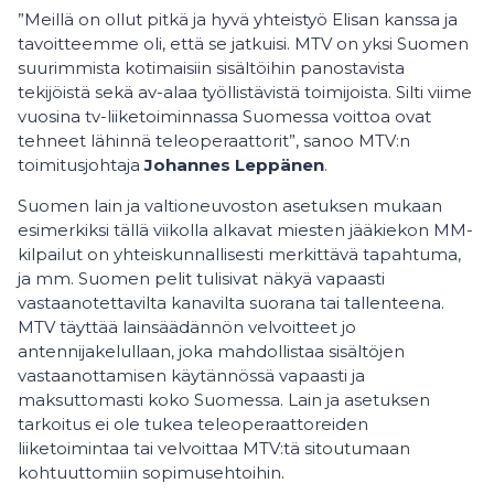
”Meillä on ollut pitkä ja hyvä yhteistyö Elisan kanssa ja
tavoitteemme oli, että se jatkuisi. MTV on yksi Suomen
suurimmista kotimaisiin sisältöihin panostavista
tekijöistä sekä av-alaa työllistävistä toimijoista. Silti viime
vuosina tv-liiketoiminnassa Suomessa voittoa ovat
tehneet lähinnä teleoperaattorit”, sanoo MTV:n
toimitusjohtaja
Johannes Leppänen
.
Suomen lain ja valtioneuvoston asetuksen mukaan
esimerkiksi tällä viikolla alkavat miesten jääkiekon MM-
kilpailut on yhteiskunnallisesti merkittävä tapahtuma,
ja mm. Suomen pelit tulisivat näkyä vapaasti
vastaanotettavilta kanavilta suorana tai tallenteena.
MTV täyttää lainsäädännön velvoitteet jo
antennijakelullaan, joka mahdollistaa sisältöjen
vastaanottamisen käytännössä vapaasti ja
maksuttomasti koko Suomessa. Lain ja asetuksen
tarkoitus ei ole tukea teleoperaattoreiden
liiketoimintaa tai velvoittaa MTV:tä sitoutumaan
kohtuuttomiin sopimusehtoihin.