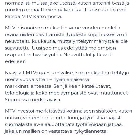
normaalisti muissa jakeluteissä, kuten antenni-tv:ssä ja
muiden operaattorien palveluissa. Lisäksi sisältöjä voi
katsoa MTV Katsomosta.
MTV irtisanoi sopimukset jo viime vuoden puolella
osana niiden päivittämistä. Uudesta sopimuksesta on
neuvoteltu kuukausia, mutta yhteisymmärrystä ei ole
saavutettu. Uusi sopimus edellyttää molempien
osapuolten hyväksyntää. Neuvottelut jatkuvat
edelleen.
Nykyiset MTV:n ja Elisan väliset sopimukset on tehty jo
useita vuosia sitten – hyvin erilaisessa
markkinatilanteessa. Sen jälkeen katselutavat,
teknologia ja koko mediaympäristö ovat muuttuneet
Suomessa merkittävästi.
MTV investoi merkittävästi kotimaiseen sisältöön, kuten
uutisiin, viihteeseen ja urheiluun, ja työllistää laajasti
suomalaista av-alaa. Jotta tätä työtä voidaan jatkaa,
jakelun mallien on vastattava nykytilannetta.