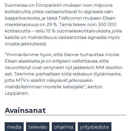
Suomessa on Finnpanelin mukaan noin miljoona
kotitaloutta, jotka vastaanottavat tv-signaalia vain
kaapeliverkosta, ja tästä Traficomin mukaan Elisan
markkinaosuus on 29 %. Tämä tekee noin 300 000
kotitaloutta – reilu 10 % suomalaiskotitalouksista, joilla
kaikilla on mahdollisuus vastaanottaa signaalia myös
muista jakeluteistä.
”Ymmärrämme hyvin, että tilanne turhauttaa monia
Elisan asiakkaita ja on erityisen valitettavaa, että
neuvottelut ovat venyneet nyt jääkiekon MM-kisoihin
asti. Teemme parhaillaan töitä ratkaisun löytämiseksi,
jotta MTV:n sisällöt näkyisivät jatkossakin
mahdollisimman monelle katsojalle”, kertoo
Leppänen.
Avainsanat
media
televisio
ohjelma
yritystiedote