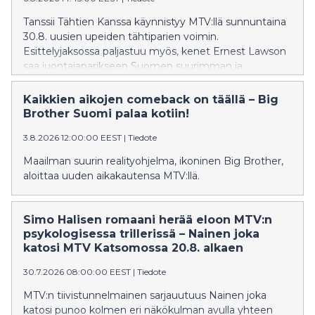
Tanssii Tähtien Kanssa käynnistyy MTV:llä sunnuntaina
30.8. uusien upeiden tähtiparien voimin.
Esittelyjaksossa paljastuu myös, kenet Ernest Lawson
saa juontajaparikseen Suomen suurimman ja
säihkyvimmän show’n 19. kaudella. Sunnuntaista 6.9.
lähtien katsojia hellitään toinen toistaan
Kaikkien aikojen comeback on täällä – Big
näyttävämmillä tanssiesityksillä ja uudistuneen TTK-
Brother Suomi palaa kotiin!
orkesterin sulosoinnuilla.
3.8.2026 12:00:00 EEST
|
Tiedote
Maailman suurin realityohjelma, ikoninen Big Brother,
aloittaa uuden aikakautensa MTV:llä.
Simo Halisen romaani herää eloon MTV:n
psykologisessa trillerissä – Nainen joka
katosi MTV Katsomossa 20.8. alkaen
30.7.2026 08:00:00 EEST
|
Tiedote
MTV:n tiivistunnelmainen sarjauutuus Nainen joka
katosi punoo kolmen eri näkökulman avulla yhteen