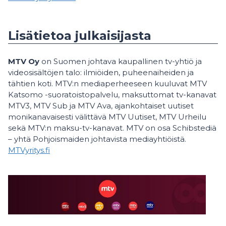
Lisätietoa julkaisijasta
MTV Oy
on Suomen johtava kaupallinen tv-yhtiö ja
videosisältöjen talo: ilmiöiden, puheenaiheiden ja
tähtien koti. MTV:n mediaperheeseen kuuluvat MTV
Katsomo -suoratoistopalvelu, maksuttomat tv-kanavat
MTV3, MTV Sub ja MTV Ava, ajankohtaiset uutiset
monikanavaisesti välittävä MTV Uutiset, MTV Urheilu
sekä MTV:n maksu-tv-kanavat. MTV on osa Schibstediä
– yhtä Pohjoismaiden johtavista mediayhtiöistä.
MTVyritys.fi