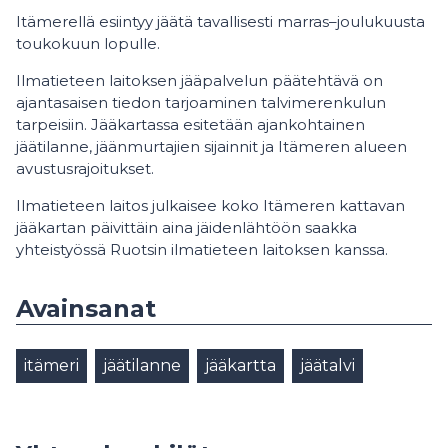
Itämerellä esiintyy jäätä tavallisesti marras–joulukuusta
toukokuun lopulle.
Ilmatieteen laitoksen jääpalvelun päätehtävä on
ajantasaisen tiedon tarjoaminen talvimerenkulun
tarpeisiin. Jääkartassa esitetään ajankohtainen
jäätilanne, jäänmurtajien sijainnit ja Itämeren alueen
avustusrajoitukset.
Ilmatieteen laitos julkaisee koko Itämeren kattavan
jääkartan päivittäin aina jäidenlähtöön saakka
yhteistyössä Ruotsin ilmatieteen laitoksen kanssa.
Avainsanat
itämeri
jäätilanne
jääkartta
jäätalvi