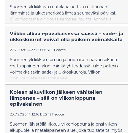
Suomen yli liikkuva matalapaine tuo mukanaan
lämmintä ja ukkosherkkää ilmaa seuraaviksi päiviksi.
Viikonloppuna on poutaisempaa, mutta lämpötila
laskee hieman.
Viikko alkaa epävakaisessa säässä – sade- ja
ukkoskuurot voivat olla paikoin voimakkaita
27.7.2026 14:33:50 EEST
|
Tiedote
Suomen yli liikkuu tämän ja huomisen päivän aikana
matalapaineen alue, minkä yhteydessä tulee paikoin
voimakkaitakin sade- ja ukkoskuuroja. Viikon
loppupuolella sää lämpenee.
Kolean alkuviikon jälkeen vähitellen
lämpenee – sää on viikonloppuna
epävakainen
23.7.2026 14:12:16 EEST
|
Tiedote
Suomen lähistöllä liikkuu viikonloppuna ja ensi viikon
alkupuolella matalapaineen alue, joka tuo sateita myös