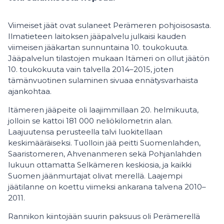
Viimeiset jäät ovat sulaneet Perämeren pohjoisosasta.
Ilmatieteen laitoksen jääpalvelu julkaisi kauden
viimeisen jääkartan sunnuntaina 10. toukokuuta.
Jääpalvelun tilastojen mukaan Itämeri on ollut jäätön
10. toukokuuta vain talvella 2014–2015, joten
tämänvuotinen sulaminen sivuaa ennätysvarhaista
ajankohtaa.
Itämeren jääpeite oli laajimmillaan 20. helmikuuta,
jolloin se kattoi 181 000 neliökilometrin alan.
Laajuutensa perusteella talvi luokitellaan
keskimääräiseksi. Tuolloin jää peitti Suomenlahden,
Saaristomeren, Ahvenanmeren sekä Pohjanlahden
lukuun ottamatta Selkämeren keskiosia, ja kaikki
Suomen jäänmurtajat olivat merellä. Laajempi
jäätilanne on koettu viimeksi ankarana talvena 2010–
2011.
Rannikon kiintojään suurin paksuus oli Perämerellä