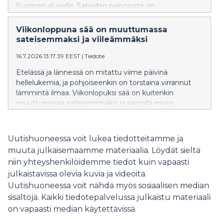
Suomen alueelle. Sateiden painopiste on
viikonloppuna maan länsiosassa ja Lapissa, kun taas
idässä sää on poutaisempi ja lämpimämpi.
Viikonloppuna sää on muuttumassa
sateisemmaksi ja viileämmäksi
16.7.2026 13:17:39 EEST
|
Tiedote
Etelässä ja lännessä on mitattu viime päivinä
hellelukemia, ja pohjoiseenkin on torstaina virrannut
lämmintä ilmaa. Viikonlopuksi sää on kuitenkin
muuttumassa sateisemmaksi ja samalla myös
lämpötilat laskevat. Läntisillä merialueilla myös tuuli
voimistuu ajoittain kovaksi.
Uutishuoneessa voit lukea tiedotteitamme ja
muuta julkaisemaamme materiaalia. Löydät sieltä
niin yhteyshenkilöidemme tiedot kuin vapaasti
julkaistavissa olevia kuvia ja videoita.
Uutishuoneessa voit nähdä myös sosiaalisen median
sisältöjä. Kaikki tiedotepalvelussa julkaistu materiaali
on vapaasti median käytettävissä.