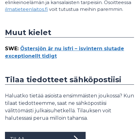
elinkeinoelämän ja kansalaisten tarpeisiin. Osoitteessa
ilmatieteenlaitos.fi
voit tutustua meihin paremmin.
Muut kielet
SWE
:
Östersjön är nu isfri – isvintern slutade
exceptionellt tidigt
Tilaa tiedotteet sähköpostiisi
Haluatko tietää asioista ensimmäisten joukossa? Kun
tilaat tiedotteemme, saat ne sähköpostiisi
välittömästi julkaisuhetkellä. Tilauksen voit
halutessasi perua milloin tahansa.