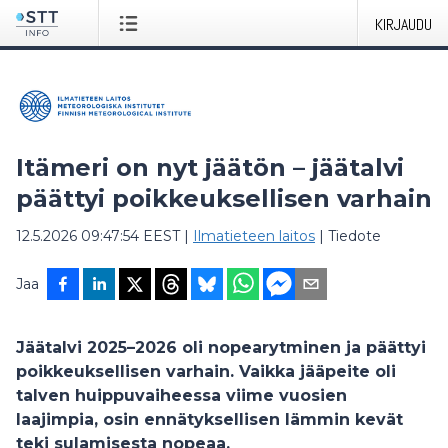
KIRJAUDU
Itämeri on nyt jäätön – jäätalvi
päättyi poikkeuksellisen varhain
12.5.2026 09:47:54 EEST
|
Ilmatieteen laitos
|
Tiedote
Jaa
Jäätalvi 2025–2026 oli nopearytminen ja päättyi
poikkeuksellisen varhain. Vaikka jääpeite oli
talven huippuvaiheessa viime vuosien
laajimpia, osin ennätyksellisen lämmin kevät
teki sulamisesta nopeaa.