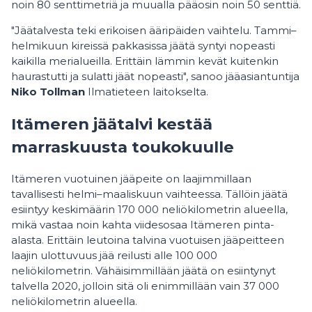
noin 80 senttimetriä ja muualla pääosin noin 50 senttiä.
"Jäätalvesta teki erikoisen ääripäiden vaihtelu. Tammi–
helmikuun kireissä pakkasissa jäätä syntyi nopeasti
kaikilla merialueilla. Erittäin lämmin kevät kuitenkin
haurastutti ja sulatti jäät nopeasti", sanoo jääasiantuntija
Niko Tollman
Ilmatieteen laitokselta.
Itämeren jäätalvi kestää
marraskuusta toukokuulle
Itämeren vuotuinen jääpeite on laajimmillaan
tavallisesti helmi–maaliskuun vaihteessa. Tällöin jäätä
esiintyy keskimäärin 170 000 neliökilometrin alueella,
mikä vastaa noin kahta viidesosaa Itämeren pinta-
alasta. Erittäin leutoina talvina vuotuisen jääpeitteen
laajin ulottuvuus jää reilusti alle 100 000
neliökilometrin. Vähäisimmillään jäätä on esiintynyt
talvella 2020, jolloin sitä oli enimmillään vain 37 000
neliökilometrin alueella.