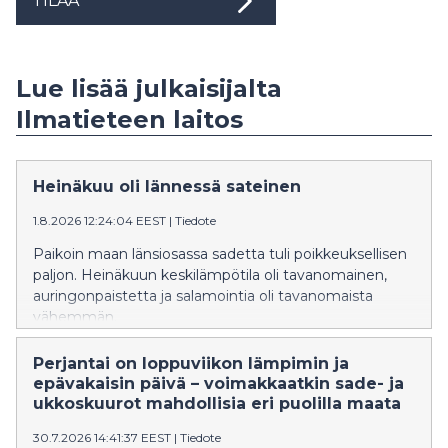
TILAA
Lue lisää julkaisijalta
Ilmatieteen laitos
Heinäkuu oli lännessä sateinen
1.8.2026 12:24:04 EEST
|
Tiedote
Paikoin maan länsiosassa sadetta tuli poikkeuksellisen
paljon. Heinäkuun keskilämpötila oli tavanomainen,
auringonpaistetta ja salamointia oli tavanomaista
vähemmän.
Perjantai on loppuviikon lämpimin ja
epävakaisin päivä – voimakkaatkin sade- ja
ukkoskuurot mahdollisia eri puolilla maata
30.7.2026 14:41:37 EEST
|
Tiedote