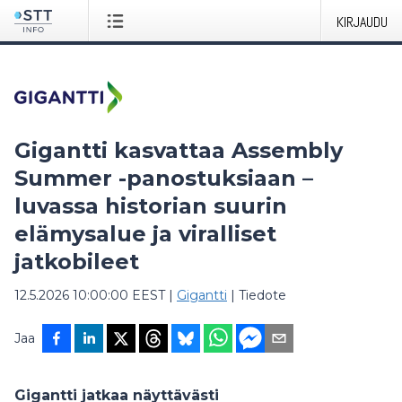
KIRJAUDU
Gigantti kasvattaa Assembly
Summer -panostuksiaan –
luvassa historian suurin
elämysalue ja viralliset
jatkobileet
12.5.2026 10:00:00 EEST
|
Gigantti
|
Tiedote
Jaa
Gigantti jatkaa näyttävästi