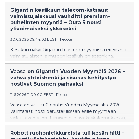
tapahtumaan kaikkien aikojen kattauksensa:
massiivisen gaming-myymälän, päivittäisiä kilpailuja,
Gigantin kesäkuun telecom-katsaus:
tuhansien eurojen arvosta lahjatuotteita, Giga Mobiilin
valmistujaiskausi vauhditti premium-
vetävän tarjonnan sekä yhteistyökumppani TCL:n
puhelinten myyntiä – Oura 5 nousi
kutsumana esports-maailman kiintotähden, Rekklesin.
ylivoimaiseksi ykköseksi
30.6.2026 09:44:03 EEST
|
Tiedote
Kesäkuu näkyi Gigantin telecom-myynnissä erityisesti
valmistujaisten ja muiden kesäjuhlien sesonkina.
Samsung Galaxy A17 oli kuukauden myydyin puhelin,
mutta heti sen kannoilla seurasivat Applen mallit.
Vaasa on Gigantin Vuoden Myymälä 2026 –
Puettavassa teknologiassa uusi Oura Ring 5 nousi
vahva yhteishenki ja sisukas kehitystyö
suoraan myydyimmäksi tuotteeksi, kahdella
nostivat Suomen parhaaksi
suosikkivärillä. Lasten kellopuhelimet hankitaan jo
11.6.2026 11:00:00 EEST
|
Tiedote
hyvissä ajoin.
Vaasa on valittu Gigantin Vuoden Myymäläksi 2026.
Valintaraati nosti perusteluissaan esille myymälän
vaikuttavan suoriutumisen niin asiakaskokemuksessa,
henkilöstötyytyväisyydessä kuin liiketoiminnan
kehittämisessä. Palkinto jaettiin Elkjøp-konsernin
Robottiruohonleikkureista tuli kesän hitti –
Campus-tapahtuman yhteydessä Oslossa 10.6.2026.