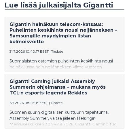
Lue lisää julkaisijalta Gigantti
Gigantin heinäkuun telecom-katsaus:
Puhelinten keskihinta nousi neljänneksen –
Samsungille myydyimpien listan
kolmoisvoitto
31.7.2026 10:40:17 EEST
|
Tiedote
Suomalaisten ostamien puhelinten keskihinta nousi
heinäkuussa noin neljänneksen viime vuoteen
verrattuna. Puettavassa teknologiassa keskikesän
ilmiöksi nousi näytötön Google Fitbit Air -
Gigantti Gaming julkaisi Assembly
hyvinvointiranneke. Premium-puhelinmarkkinoilla
Summerin ohjelmansa – mukana myös
laitteet suunnitellaan yhä tarkemmin elämäntyylin ja
TCL:n esports-legenda Rekkles
visuaalistuvan ympäristön mukaan.
6.7.2026 08:45:18 EEST
|
Tiedote
Suomen suurin digitaalisen kulttuurin tapahtuma,
Assembly Summer, valtaa jälleen Helsingin
Messukeskuksen 30.7.–2.8.2026. Gigantti Gaming tuo