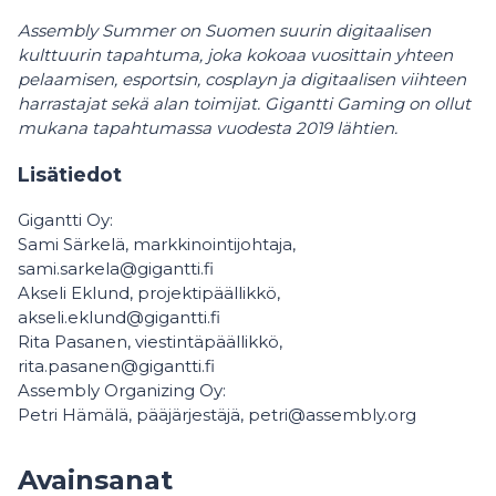
Assembly Summer on Suomen suurin digitaalisen
kulttuurin tapahtuma, joka kokoaa vuosittain yhteen
pelaamisen, esportsin, cosplayn ja digitaalisen viihteen
harrastajat sekä alan toimijat. Gigantti Gaming on ollut
mukana tapahtumassa vuodesta 2019 lähtien.
Lisätiedot
Gigantti Oy:
Sami Särkelä, markkinointijohtaja,
sami.sarkela@gigantti.fi
Akseli Eklund, projektipäällikkö,
akseli.eklund@gigantti.fi
Rita Pasanen, viestintäpäällikkö,
rita.pasanen@gigantti.fi
Assembly Organizing Oy:
Petri Hämälä, pääjärjestäjä, petri@assembly.org
Avainsanat