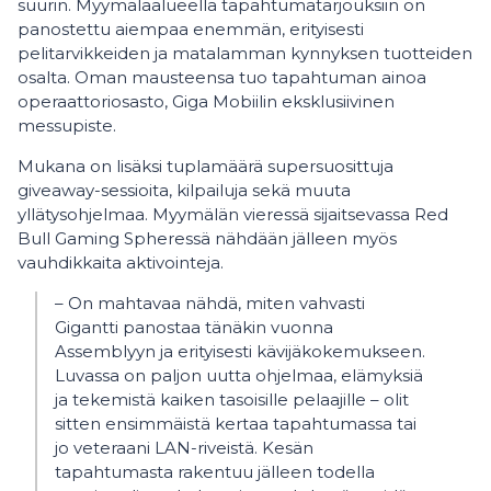
suurin. Myymäläalueella tapahtumatarjouksiin on
panostettu aiempaa enemmän, erityisesti
pelitarvikkeiden ja matalamman kynnyksen tuotteiden
osalta. Oman mausteensa tuo tapahtuman ainoa
operaattoriosasto, Giga Mobiilin eksklusiivinen
messupiste.
Mukana on lisäksi tuplamäärä supersuosittuja
giveaway-sessioita, kilpailuja sekä muuta
yllätysohjelmaa. Myymälän vieressä sijaitsevassa Red
Bull Gaming Spheressä nähdään jälleen myös
vauhdikkaita aktivointeja.
– On mahtavaa nähdä, miten vahvasti
Gigantti panostaa tänäkin vuonna
Assemblyyn ja erityisesti kävijäkokemukseen.
Luvassa on paljon uutta ohjelmaa, elämyksiä
ja tekemistä kaiken tasoisille pelaajille – olit
sitten ensimmäistä kertaa tapahtumassa tai
jo veteraani LAN-riveistä. Kesän
tapahtumasta rakentuu jälleen todella