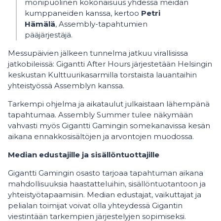
monipuolinen kokonaisuus yhdessä meidän
kumppaneiden kanssa, kertoo
Petri
Hämälä
, Assembly-tapahtumien
pääjärjestäjä.
Messupäivien jälkeen tunnelma jatkuu virallisissa
jatkobileissä: Gigantti After Hours järjestetään Helsingin
keskustan Kulttuurikasarmilla torstaista lauantaihin
yhteistyössä Assemblyn kanssa.
Tarkempi ohjelma ja aikataulut julkaistaan lähempänä
tapahtumaa. Assembly Summer tulee näkymään
vahvasti myös Gigantti Gamingin somekanavissa kesän
aikana ennakkosisältöjen ja arvontojen muodossa.
Median edustajille ja sisällöntuottajille
Gigantti Gamingin osasto tarjoaa tapahtuman aikana
mahdollisuuksia haastatteluihin, sisällöntuotantoon ja
yhteistyötapaamisiin. Median edustajat, vaikuttajat ja
pelialan toimijat voivat olla yhteydessä Gigantin
viestintään tarkempien järjestelyjen sopimiseksi.