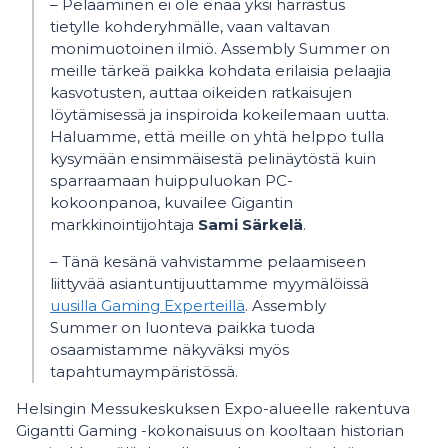
– Pelaaminen ei ole enää yksi harrastus
tietylle kohderyhmälle, vaan valtavan
monimuotoinen ilmiö. Assembly Summer on
meille tärkeä paikka kohdata erilaisia pelaajia
kasvotusten, auttaa oikeiden ratkaisujen
löytämisessä ja inspiroida kokeilemaan uutta.
Haluamme, että meille on yhtä helppo tulla
kysymään ensimmäisestä pelinäytöstä kuin
sparraamaan huippuluokan PC-
kokoonpanoa, kuvailee Gigantin
markkinointijohtaja
Sami Särkelä
.
– Tänä kesänä vahvistamme pelaamiseen
liittyvää asiantuntijuuttamme myymälöissä
uusilla Gaming Experteillä
. Assembly
Summer on luonteva paikka tuoda
osaamistamme näkyväksi myös
tapahtumaympäristössä.
Helsingin Messukeskuksen Expo-alueelle rakentuva
Gigantti Gaming -kokonaisuus on kooltaan historian