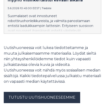
myynti viisinkertaistui kevään aikana
5.6.2026 10:45:00 EEST
|
Tiedote
Suomalaiset ovat innostuneet
robottiruohonleikkureista, ja valmiita panostamaan
entistä laadukkaampiin laitteisiin. Erityiseen suosioon
ovat nousseet itsenäisesti esteitä väistelevät,
rajalangattomat laitteet. Gigantissa
robottiruohonleikkureiden kappalemääräinen myynti
kasvoi toukokuussa viisinkertaiseksi viime vuoteen
Uutishuoneessa voit lukea tiedotteitamme ja
verrattuna.
muuta julkaisemaamme materiaalia. Löydät sieltä
niin yhteyshenkilöidemme tiedot kuin vapaasti
julkaistavissa olevia kuvia ja videoita.
Uutishuoneessa voit nähdä myös sosiaalisen median
sisältöjä. Kaikki tiedotepalvelussa julkaistu materiaali
on vapaasti median käytettävissä.
TUTUSTU UUTISHUONEESEEMME