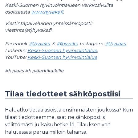
Keski-Suomen hyvinvointialueen verkkosivuilta
osoitteesta
www.hyvaks.fi
.
Viestintäpalveluiden yhteissähköposti:
viestinta(at)hyvaks.fi.
Facebook:
@hyvaks
, X:
@hyvaks
, Instagram:
@hyvaks
,
LinkedIn:
Keski-Suomen hyvinvointialue
,
YouTube:
Keski-Suomen hyvinvointialue
#hyvaks #hyväarkikaikille
Tilaa tiedotteet sähköpostiisi
Haluatko tietää asioista ensimmäisten joukossa? Kun
tilaat tiedotteemme, saat ne sähköpostiisi
välittömästi julkaisuhetkellä. Tilauksen voit
halutessasi perua milloin tahansa.