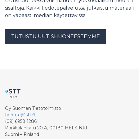
Uutishuoneessa voit nähdä myös sosiaalisen median
sisältöjä. Kaikki tiedotepalvelussa julkaistu materiaali
on vapaasti median käytettävissä.
TUTUSTU UUTISHUONEESEEMME
Oy Suomen Tietotoimisto
tiedote@stt.fi
(09) 6958 1286
Porkkalankatu 20 A, 00180 HELSINKI
Suomi – Finland