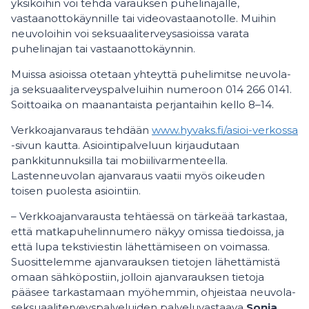
yksiköihin voi tehdä varauksen puhelinajalle,
vastaanottokäynnille tai videovastaanotolle. Muihin
neuvoloihin voi seksuaaliterveysasioissa varata
puhelinajan tai vastaanottokäynnin.
Muissa asioissa otetaan yhteyttä puhelimitse neuvola-
ja seksuaaliterveyspalveluihin numeroon 014 266 0141.
Soittoaika on maanantaista perjantaihin kello 8–14.
Verkkoajanvaraus tehdään
www.hyvaks.fi/asioi-verkossa
-sivun kautta. Asiointipalveluun kirjaudutaan
pankkitunnuksilla tai mobiilivarmenteella.
Lastenneuvolan ajanvaraus vaatii myös oikeuden
toisen puolesta asiointiin.
– Verkkoajanvarausta tehtäessä on tärkeää tarkastaa,
että matkapuhelinnumero näkyy omissa tiedoissa, ja
että lupa tekstiviestin lähettämiseen on voimassa.
Suosittelemme ajanvarauksen tietojen lähettämistä
omaan sähköpostiin, jolloin ajanvarauksen tietoja
pääsee tarkastamaan myöhemmin, ohjeistaa neuvola-
seksuaaliterveyspalveluiden palveluvastaava
Sonja