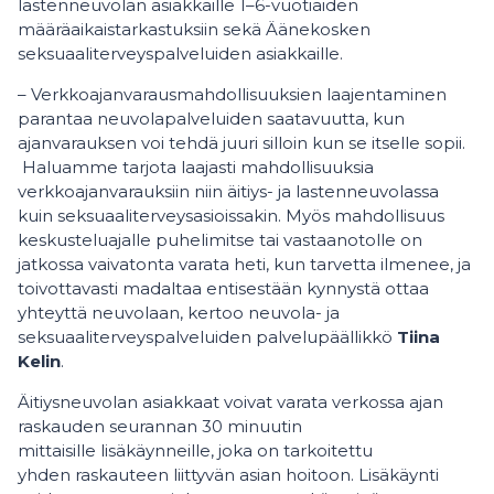
lastenneuvolan asiakkaille 1–6-vuotiaiden
määräaikaistarkastuksiin sekä Äänekosken
seksuaaliterveyspalveluiden asiakkaille.
– Verkkoajanvarausmahdollisuuksien laajentaminen
parantaa neuvolapalveluiden saatavuutta, kun
ajanvarauksen voi tehdä juuri silloin kun se itselle sopii.
Haluamme tarjota laajasti mahdollisuuksia
verkkoajanvarauksiin niin äitiys- ja lastenneuvolassa
kuin seksuaaliterveysasioissakin. Myös mahdollisuus
keskusteluajalle puhelimitse tai vastaanotolle on
jatkossa vaivatonta varata heti, kun tarvetta ilmenee, ja
toivottavasti madaltaa entisestään kynnystä ottaa
yhteyttä neuvolaan, kertoo neuvola- ja
seksuaaliterveyspalveluiden palvelupäällikkö
Tiina
Kelin
.
Äitiysneuvolan asiakkaat voivat varata verkossa ajan
raskauden seurannan 30 minuutin
mittaisille lisäkäynneille, joka on tarkoitettu
yhden raskauteen liittyvän asian hoitoon. Lisäkäynti