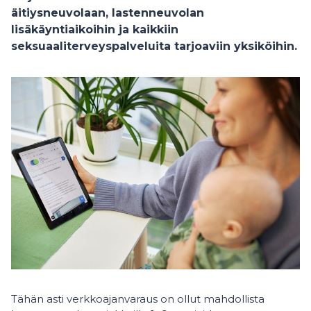
äitiysneuvolaan, lastenneuvolan
lisäkäyntiaikoihin ja kaikkiin
seksuaaliterveyspalveluita tarjoaviin yksiköihin.
Tähän asti verkkoajanvaraus on ollut mahdollista