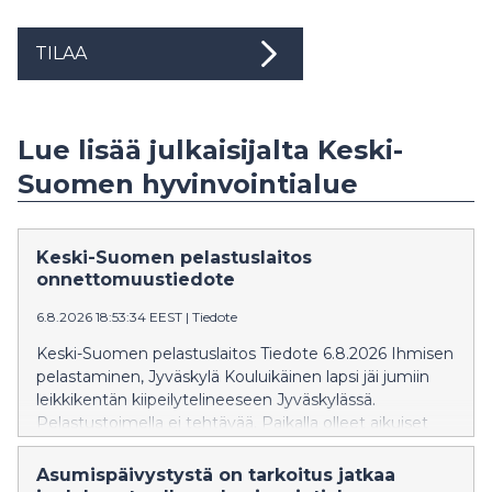
TILAA
Lue lisää julkaisijalta Keski-
Suomen hyvinvointialue
Keski-Suomen pelastuslaitos
onnettomuustiedote
6.8.2026 18:53:34 EEST
|
Tiedote
Keski-Suomen pelastuslaitos Tiedote 6.8.2026 Ihmisen
pelastaminen, Jyväskylä Kouluikäinen lapsi jäi jumiin
leikkikentän kiipeilytelineeseen Jyväskylässä.
Pelastustoimella ei tehtävää. Paikalla olleet aikuiset
olivat auttaneet lapsen alas telineestä. Pelastustoimi ei
tiedota asiasta enempää.
Asumispäivystystä on tarkoitus jatkaa