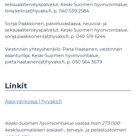
seksuaaliterveyspalvelut, Keski-Suomen hyvinvointialue,
tiina.kelin(at)hyvaks.fi, p. 040 539 2584
Sonja Pääkkönen, palveluvastaava, neuvola- ja
seksuaaliterveyspalvelut, Keski-Suomen hyvinvointialue,
sonja.paakkonen(at)hyvaks.fi, p. 040 519 6244
Viestinnän yhteyshenkilö: Pieta Haatainen, viestinnän
asiantuntija, Keski-Suomen hyvinvointialue,
pieta.haatainen(at)hyvaks.fi, p. 050 564 3679
Linkit
Asioi verkossa | hyvaks.fi
Keski-Suomen hyvinvointialue vastaa noin 273 000
keskisuomalaisen sosiaali-, terveys- ja pelastustoimen