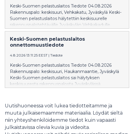
suljettu liikenteeltä. Onnettomuudessa ei aiheutunut
Keski-Suomen pelastuslaitos Tiedote 04.08.2026
henkilövahinkoja.
Rakennuspalo: keskisuuri, Vehkakatu, Jyväskylä Keski-
Suomen pelastuslaitos hälytettiin keskisuurelle
rakennuspalotehtävälle Jyväskylän Vehkakadulle.
Tehtävälle hälytettiin kuusi pelastuslaitoksen yksikköä.
Kysessä oli liedelle kärähtäneet ruoat. Varsinaista paloa
Keski-Suomen pelastuslaitos
ei ollut, eikä tilanteesta aiheutunut henkilövahinkoja.
onnettomuustiedote
Lisätietoja: päivystävältä palomestarilta puh. 0500 542
4.8.2026 13:11:25 EEST
|
Tiedote
112
Keski-Suomen pelastuslaitos Tiedote 04.08.2026
Rakennuspalo: keskisuuri, Haukanmaantie, Jyväskylä
Keski-Suomen pelastuslaitos sai hälytyksen
keskisuuresta rakennuspalosta Jyväskylässä
Haukanmaantiellä. Tehtävälle hälytettiin seitsemän
pelastuslaitoksen yksikköä. Kohteessa syttyi liedellä
rasvapalo, joka saatiin sammumaan
Uutishuoneessa voit lukea tiedotteitamme ja
alkusammutuksella ennen pelastuslaitoksen
muuta julkaisemaamme materiaalia. Löydät sieltä
saapumista. Pelastuslaitoksen tehtäväksi jäi tilojen
niin yhteyshenkilöidemme tiedot kuin vapaasti
varmistus. Lisätietoja: päivystävältä palomestarilta puh.
julkaistavissa olevia kuvia ja videoita.
0500 542 112