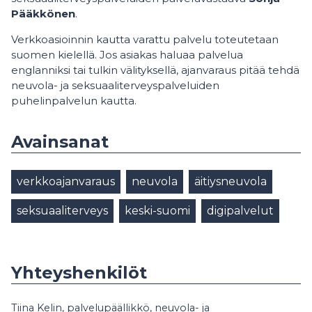
Pääkkönen
.
Verkkoasioinnin kautta varattu palvelu toteutetaan
suomen kielellä. Jos asiakas haluaa palvelua
englanniksi tai tulkin välityksellä, ajanvaraus pitää tehdä
neuvola- ja seksuaaliterveyspalveluiden
puhelinpalvelun kautta.
Avainsanat
verkkoajanvaraus
neuvola
äitiysneuvola
seksuaaliterveys
keski-suomi
digipalvelut
Yhteyshenkilöt
Tiina Kelin, palvelupäällikkö, neuvola- ja