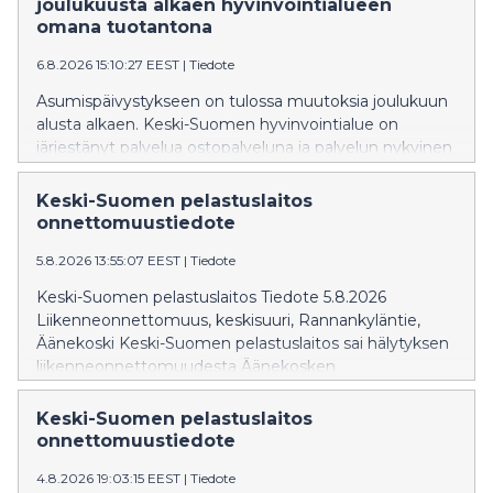
joulukuusta alkaen hyvinvointialueen
omana tuotantona
6.8.2026 15:10:27 EEST
|
Tiedote
Asumispäivystykseen on tulossa muutoksia joulukuun
alusta alkaen. Keski-Suomen hyvinvointialue on
järjestänyt palvelua ostopalveluna ja palvelun nykyinen
ja ainut tuottaja Katulähetys ry on irtisanonut
sopimuksen päättymään 30.11. Asumispäivystyksessä
Keski-Suomen pelastuslaitos
on vuodepaikkoja 10 hengelle.
onnettomuustiedote
5.8.2026 13:55:07 EEST
|
Tiedote
Keski-Suomen pelastuslaitos Tiedote 5.8.2026
Liikenneonnettomuus, keskisuuri, Rannankyläntie,
Äänekoski Keski-Suomen pelastuslaitos sai hälytyksen
liikenneonnettomuudesta Äänekosken
Rannankyläntielle 20 yli yhden iltapäivällä.
Täysperävaunuyhdistelmä oli ajamassa pohjoiseen päin
Keski-Suomen pelastuslaitos
Jyväskyläntietä, kun yhdistelmä suistui tieltä päätyen
onnettomuustiedote
Rannankyläntielle. Yhdistelmän perävaunu kaatui
4.8.2026 19:03:15 EEST
|
Tiedote
onnettomuudessa ja Rannankyläntie on toistaiseksi