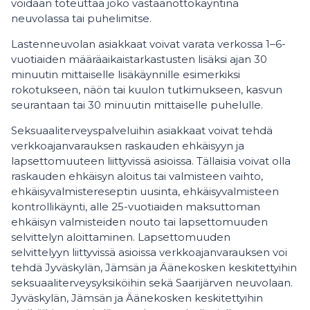
voidaan toteuttaa joko vastaanottokäyntinä
neuvolassa tai puhelimitse.
Lastenneuvolan asiakkaat voivat varata verkossa 1–6-
vuotiaiden määräaikaistarkastusten lisäksi ajan 30
minuutin mittaiselle lisäkäynnille esimerkiksi
rokotukseen, näön tai kuulon tutkimukseen, kasvun
seurantaan tai 30 minuutin mittaiselle puhelulle.
Seksuaaliterveyspalveluihin asiakkaat voivat tehdä
verkkoajanvarauksen raskauden ehkäisyyn ja
lapsettomuuteen liittyvissä asioissa. Tällaisia voivat olla
raskauden ehkäisyn aloitus tai valmisteen vaihto,
ehkäisyvalmistereseptin uusinta, ehkäisyvalmisteen
kontrollikäynti, alle 25-vuotiaiden maksuttoman
ehkäisyn valmisteiden nouto tai lapsettomuuden
selvittelyn aloittaminen. Lapsettomuuden
selvittelyyn liittyvissä asioissa verkkoajanvarauksen voi
tehdä Jyväskylän, Jämsän ja Äänekosken keskitettyihin
seksuaaliterveysyksiköihin sekä Saarijärven neuvolaan.
Jyväskylän, Jämsän ja Äänekosken keskitettyihin