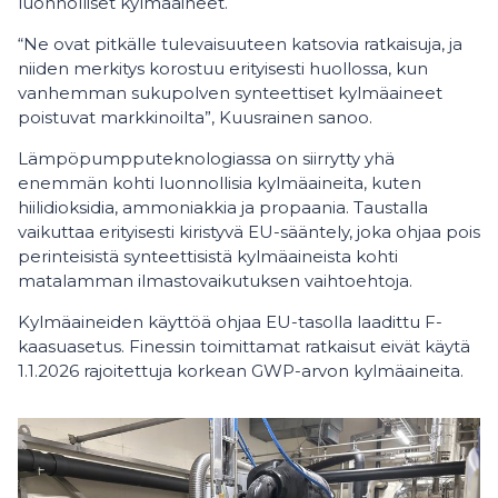
luonnolliset kylmäaineet.
“Ne ovat pitkälle tulevaisuuteen katsovia ratkaisuja, ja
niiden merkitys korostuu erityisesti huollossa, kun
vanhemman sukupolven synteettiset kylmäaineet
poistuvat markkinoilta”, Kuusrainen sanoo.
Lämpöpumpputeknologiassa on siirrytty yhä
enemmän kohti luonnollisia kylmäaineita, kuten
hiilidioksidia, ammoniakkia ja propaania. Taustalla
vaikuttaa erityisesti kiristyvä EU-sääntely, joka ohjaa pois
perinteisistä synteettisistä kylmäaineista kohti
matalamman ilmastovaikutuksen vaihtoehtoja.
Kylmäaineiden käyttöä ohjaa EU-tasolla laadittu F-
kaasuasetus. Finessin toimittamat ratkaisut eivät käytä
1.1.2026 rajoitettuja korkean GWP-arvon kylmäaineita.