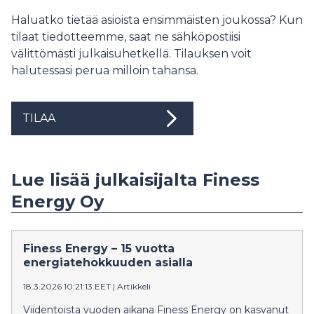
Haluatko tietää asioista ensimmäisten joukossa? Kun
tilaat tiedotteemme, saat ne sähköpostiisi
välittömästi julkaisuhetkellä. Tilauksen voit
halutessasi perua milloin tahansa.
TILAA
Lue lisää julkaisijalta Finess
Energy Oy
Finess Energy – 15 vuotta
energiatehokkuuden asialla
18.3.2026 10:21:13 EET
|
Artikkeli
Viidentoista vuoden aikana Finess Energy on kasvanut