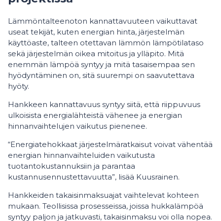
Lämmöntalteenoton kannattavuuteen vaikuttavat
useat tekijät, kuten energian hinta, järjestelmän
käyttöaste, talteen otettavan lämmön lämpötilataso
sekä järjestelmän oikea mitoitus ja ylläpito. Mitä
enemmän lämpöä syntyy ja mitä tasaisempaa sen
hyödyntäminen on, sitä suurempi on saavutettava
hyöty.
Hankkeen kannattavuus syntyy siitä, että riippuvuus
ulkoisista energialähteistä vähenee ja energian
hinnanvaihtelujen vaikutus pienenee.
“Energiatehokkaat järjestelmäratkaisut voivat vähentää
energian hinnanvaihteluiden vaikutusta
tuotantokustannuksiin ja parantaa
kustannusennustettavuutta”, lisää Kuusrainen.
Hankkeiden takaisinmaksuajat vaihtelevat kohteen
mukaan. Teollisissa prosesseissa, joissa hukkalämpöä
syntyy paljon ja jatkuvasti, takaisinmaksu voi olla nopea.