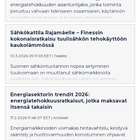
energiatehokkuuden asiantuntijaksi, jonka toiminta
perustuu vahvaan tekniseen osaamiseen, käytännön
projektikokemukseen ja tiiviiseen yhteistyöhön
asiakkaiden kanssa.
Sähkökattila Rajamäelle – Finessin
kokonaisratkaisu tuulisähkön tehokäyttöön
kaukolämmössä
10.3.2026 09:11:03 EET
|
Tiedote
Suomen sähköntuotannon nopea siirtyminen
tuulivoimaan on muuttanut sähkömarkkinoita
merkittävästi. Hiilidioksidivapaa sähkö on ajoittain
erittäin edullista, ja pörssisähkön hinta voi laskea jopa 1–
2 senttiin kilowattitunnilta. Vastatakseen tähän
Energiasektorin trendit 2026:
kehitykseen Nurmijärven Sähkö investoi
energiatehokkuusratkaisut, jotka maksavat
sähkökattiloihin ja kehittää kaukolämmön tuotantoaan
itsensä takaisin
kohti palamatonta ja täysin hiilivapaata ratkaisua.
17.2.2026 11:48:07 EET
|
Artikkeli
Energiamarkkinoiden voimakas hintavaihtelu, kiristyvä
sääntely ja huoltovarmuuden korostuminen ohjaavat