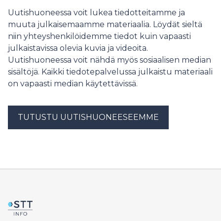
Suomessa hukkalämmön talteenotto on erityisen
Uutishuoneessa voit lukea tiedotteitamme ja
kannattavaa.
muuta julkaisemaamme materiaalia. Löydät sieltä
niin yhteyshenkilöidemme tiedot kuin vapaasti
julkaistavissa olevia kuvia ja videoita.
Uutishuoneessa voit nähdä myös sosiaalisen median
sisältöjä. Kaikki tiedotepalvelussa julkaistu materiaali
on vapaasti median käytettävissä.
TUTUSTU UUTISHUONEESEEMME