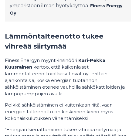
ympäristöön ilman hyötykäyttöä.
Finess Energy
Oy
Lämmöntalteenotto tukee
vihreää siirtymää
Finess Energyn myynti-insinööri
Kari-Pekka
Kuusrainen
kertoo, että kaikenlaiset
lämmöntalteenottoratkaisut ovat nyt erittäin
ajankohtaisia, koska energian tuotannon
sähköistäminen etenee vauhdilla sähkökattiloiden ja
lämpöpumppujen avulla.
Pelkkä sähköistäminen ei kuitenkaan riitä, vaan
energian talteenotto on keskeinen keino myös
kokonaiskulutuksen vähentämiseksi.
“Energian kierrättäminen tukee vihreää siirtymää ja