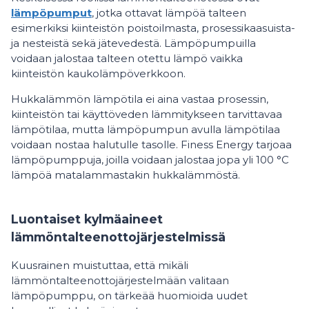
lämpöpumput
, jotka ottavat lämpöä talteen
esimerkiksi kiinteistön poistoilmasta, prosessikaasuista-
ja nesteistä sekä jätevedestä. Lämpöpumpuilla
voidaan jalostaa talteen otettu lämpö vaikka
kiinteistön kaukolämpöverkkoon.
Hukkalämmön lämpötila ei aina vastaa prosessin,
kiinteistön tai käyttöveden lämmitykseen tarvittavaa
lämpötilaa, mutta lämpöpumpun avulla lämpötilaa
voidaan nostaa halutulle tasolle. Finess Energy tarjoaa
lämpöpumppuja, joilla voidaan jalostaa jopa yli 100 °C
lämpöä matalammastakin hukkalämmöstä.
Luontaiset kylmäaineet
lämmöntalteenottojärjestelmissä
Kuusrainen muistuttaa, että mikäli
lämmöntalteenottojärjestelmään valitaan
lämpöpumppu, on tärkeää huomioida uudet