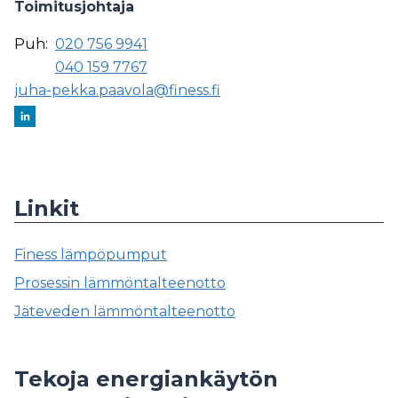
Toimitusjohtaja
Puh:
020 756 9941
040 159 7767
juha-pekka.paavola@finess.fi
Linkit
Finess lämpöpumput
Prosessin lämmöntalteenotto
Jäteveden lämmöntalteenotto
Tekoja energiankäytön