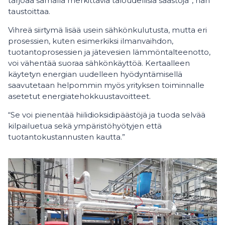
tarjoaa samalla merkittäviä taloudellisia säästöjä”, hän
taustoittaa.
Vihreä siirtymä lisää usein sähkönkulutusta, mutta eri
prosessien, kuten esimerkiksi ilmanvaihdon,
tuotantoprosessien ja jätevesien lämmöntalteenotto,
voi vähentää suoraa sähkönkäyttöä. Kertaalleen
käytetyn energian uudelleen hyödyntämisellä
saavutetaan helpommin myös yrityksen toiminnalle
asetetut energiatehokkuustavoitteet.
“Se voi pienentää hiilidioksidipäästöjä ja tuoda selvää
kilpailuetua sekä ympäristöhyötyjen että
tuotantokustannusten kautta.”