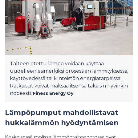
Talteen otettu lämpö voidaan käyttää
uudelleen esimerkiksi prosessien lämmityksessä,
käyttövedessä tai kiinteistön energiatarpeissa.
Ratkaisut voivat maksaa itsensä takaisin hyvinkin
nopeasti.
Finess Energy Oy
Lämpöpumput mahdollistavat
hukkalämmön hyödyntämisen
Keskeisessä roolissa lämmöntalteenotossa ovat