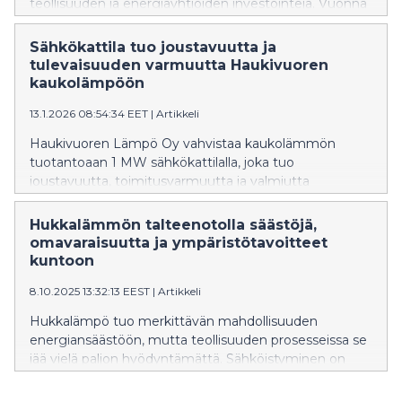
teollisuuden ja energiayhtiöiden investointeja. Vuonna
2026 menestyvät ne toimijat, jotka pystyvät
yhdistämään energiatehokkuuden, sähköistymisen ja
Sähkökattila tuo joustavuutta ja
joustavan tuotannon liiketoimintastrategiakseen.
tulevaisuuden varmuutta Haukivuoren
kaukolämpöön
13.1.2026 08:54:34 EET
|
Artikkeli
Haukivuoren Lämpö Oy vahvistaa kaukolämmön
tuotantoaan 1 MW sähkökattilalla, joka tuo
joustavuutta, toimitusvarmuutta ja valmiutta
tulevaisuuden energiatarpeisiin. Finess Energyn
toimittama konttiratkaisu tukee siirtymää kohti
Hukkalämmön talteenotolla säästöjä,
vähäpäästöisempää ja modernimpaa
omavaraisuutta ja ympäristötavoitteet
lämmöntuotantoa.
kuntoon
8.10.2025 13:32:13 EEST
|
Artikkeli
Hukkalämpö tuo merkittävän mahdollisuuden
energiansäästöön, mutta teollisuuden prosesseissa se
jää vielä paljon hyödyntämättä. Sähköistyminen on
suuri osa energiasektorin murrosta, mikä tuo
hukkalämmön hyödyntämiseen uusia kohteita.