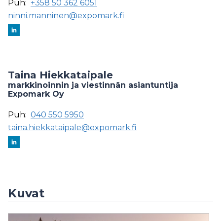
Puh:
+358 50 362 6051
ninni.manninen@expomark.fi
Taina Hiekkataipale
markkinoinnin ja viestinnän asiantuntija
Expomark Oy
Puh:
040 550 5950
taina.hiekkataipale@expomark.fi
Kuvat