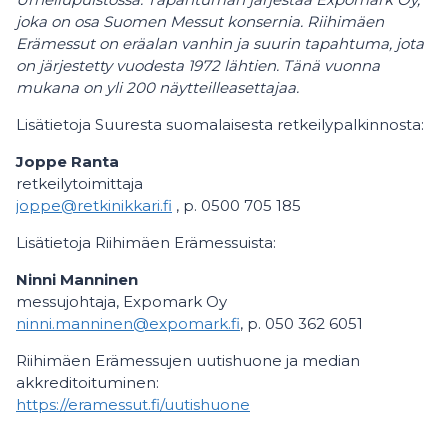
joka on osa Suomen Messut konsernia. Riihimäen
Erämessut on eräalan vanhin ja suurin tapahtuma, jota
on järjestetty vuodesta 1972 lähtien. Tänä vuonna
mukana on yli 200 näytteilleasettajaa.
Lisätietoja Suuresta suomalaisesta retkeilypalkinnosta:
Joppe Ranta
retkeilytoimittaja
joppe@retkinikkari.fi
, p. 0500 705 185
Lisätietoja Riihimäen Erämessuista:
Ninni Manninen
messujohtaja, Expomark Oy
ninni.manninen@expomark.fi
, p. 050 362 6051
Riihimäen Erämessujen uutishuone ja median
akkreditoituminen:
https://eramessut.fi/uutishuone