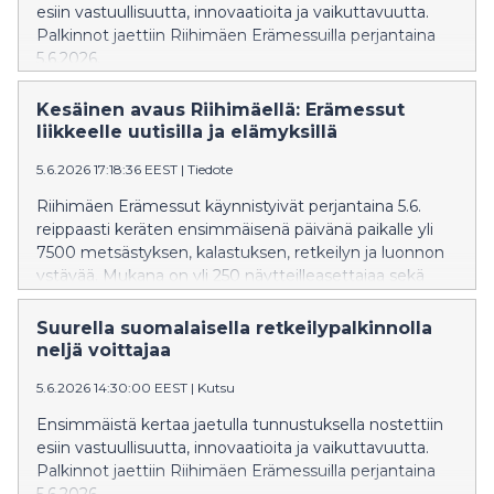
esiin vastuullisuutta, innovaatioita ja vaikuttavuutta.
Palkinnot jaettiin Riihimäen Erämessuilla perjantaina
5.6.2026.
Kesäinen avaus Riihimäellä: Erämessut
liikkeelle uutisilla ja elämyksillä
5.6.2026 17:18:36 EEST
|
Tiedote
Riihimäen Erämessut käynnistyivät perjantaina 5.6.
reippaasti keräten ensimmäisenä päivänä paikalle yli
7500 metsästyksen, kalastuksen, retkeilyn ja luonnon
ystävää. Mukana on yli 250 näytteilleasettajaa sekä
runsaasti ohjelmaa ja mahdollisuuksia kokeilla.
Tunnelma messualueella oli alusta asti innostunut, kun
Suurella suomalaisella retkeilypalkinnolla
joka toinen vuosi järjestettävä tapahtuma kokosi
neljä voittajaa
jälleen yhteen uusia ja vanhoja tuttuja.
5.6.2026 14:30:00 EEST
|
Kutsu
Ensimmäistä kertaa jaetulla tunnustuksella nostettiin
esiin vastuullisuutta, innovaatioita ja vaikuttavuutta.
Palkinnot jaettiin Riihimäen Erämessuilla perjantaina
5.6.2026.