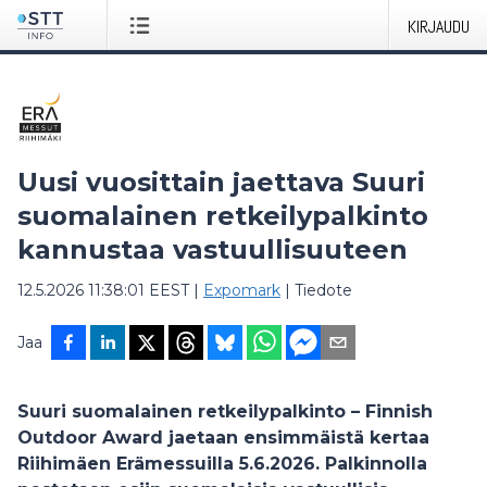
KIRJAUDU
Uusi vuosittain jaettava Suuri
suomalainen retkeilypalkinto
kannustaa vastuullisuuteen
12.5.2026 11:38:01 EEST
|
Expomark
|
Tiedote
Jaa
Suuri suomalainen retkeilypalkinto – Finnish
Outdoor Award jaetaan ensimmäistä kertaa
Riihimäen Erämessuilla 5.6.2026. Palkinnolla