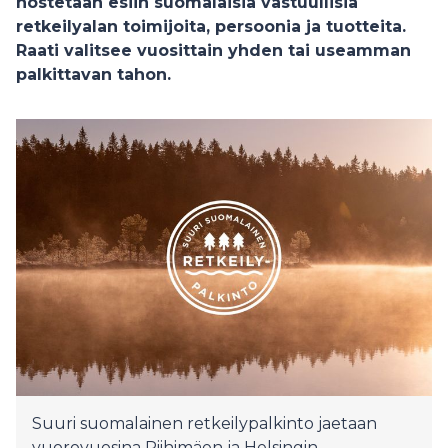
nostetaan esiin suomalaisia vastuullisia
retkeilyalan toimijoita, persoonia ja tuotteita.
Raati valitsee vuosittain yhden tai useamman
palkittavan tahon.
Suuri suomalainen retkeilypalkinto jaetaan
vuorovuosina Riihimäen ja Helsingin