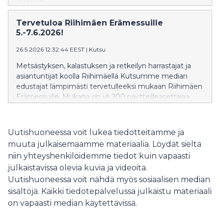
Tervetuloa Riihimäen Erämessuille
5.-7.6.2026!
26.5.2026 12:32:44 EEST
|
Kutsu
Metsästyksen, kalastuksen ja retkeilyn harrastajat ja
asiantuntijat koolla Riihimäellä Kutsumme median
edustajat lämpimästi tervetulleeksi mukaan Riihimäen
Erämessuille. Mukana on yli 200 näytteilleasettajaa
sekä runsaasti ohjelmaa ja kokeiltavaa. Alansa legenda
on koonnut metsästyksen, kalastuksen, retkeilyn ja
monipuolisesti luonnossa liikkuvat yhteen jo 1972
Uutishuoneessa voit lukea tiedotteitamme ja
vuodesta lähtien.
muuta julkaisemaamme materiaalia. Löydät sieltä
niin yhteyshenkilöidemme tiedot kuin vapaasti
julkaistavissa olevia kuvia ja videoita.
Uutishuoneessa voit nähdä myös sosiaalisen median
sisältöjä. Kaikki tiedotepalvelussa julkaistu materiaali
on vapaasti median käytettävissä.