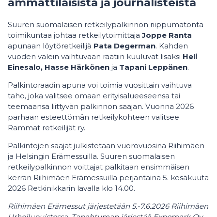
ammattilaisista ja journalisteista
Suuren suomalaisen retkeilypalkinnon riippumatonta
toimikuntaa johtaa retkeilytoimittaja
Joppe Ranta
apunaan löytöretkeilijä
Pata Degerman
. Kahden
vuoden välein vaihtuvaan raatiin kuuluvat lisäksi
Heli
Einesalo, Hasse Härkönen
ja
Tapani Leppänen
.
Palkintoraadin apuna voi toimia vuosittain vaihtuva
taho, joka valitsee omaan erityisalueeseensa tai
teemaansa liittyvän palkinnon saajan. Vuonna 2026
parhaan esteettömän retkeilykohteen valitsee
Rammat retkeilijät ry.
Palkintojen saajat julkistetaan vuorovuosina Riihimäen
ja Helsingin Erämessuilla. Suuren suomalaisen
retkeilypalkinnon voittajat palkitaan ensimmäisen
kerran Riihimäen Erämessuilla perjantaina 5. kesäkuuta
2026 Retkinikkarin lavalla klo 14.00.
Riihimäen Erämessut järjestetään 5.-7.6.2026 Riihimäen
Urheilupuistossa. Tapahtuman järjestää Expomark Oy,