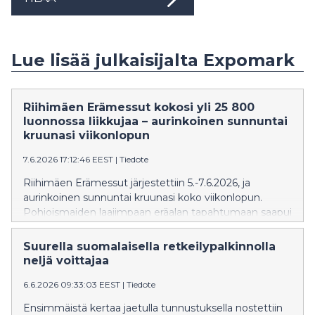
Lue lisää julkaisijalta Expomark
Riihimäen Erämessut kokosi yli 25 800
luonnossa liikkujaa – aurinkoinen sunnuntai
kruunasi viikonlopun
7.6.2026 17:12:46 EEST
|
Tiedote
Riihimäen Erämessut järjestettiin 5.-7.6.2026, ja
aurinkoinen sunnuntai kruunasi koko viikonlopun.
Pohjoismaiden laajimpaan eräalan tapahtumaan saapui
yhteensä yli 25 800 luonnossa liikkujaa, ja
messualueella oli mukana yli 250 näytteilleasettajaa
Suurella suomalaisella retkeilypalkinnolla
metsästyksen, kalastuksen, retkeilyn ja luonnossa
neljä voittajaa
liikkumisen parista.
6.6.2026 09:33:03 EEST
|
Tiedote
Ensimmäistä kertaa jaetulla tunnustuksella nostettiin