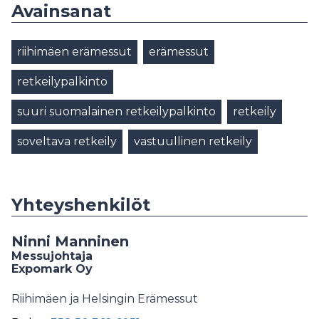
Avainsanat
riihimäen erämessut
erämessut
retkeilypalkinto
suuri suomalainen retkeilypalkinto
retkeily
soveltava retkeily
vastuullinen retkeily
Yhteyshenkilöt
Ninni Manninen
Messujohtaja
Expomark Oy
Riihimäen ja Helsingin Erämessut