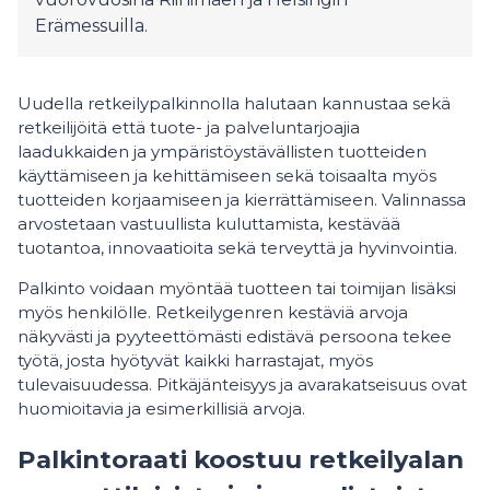
Erämessuilla.
Uudella retkeilypalkinnolla halutaan kannustaa sekä
retkeilijöitä että tuote- ja palveluntarjoajia
laadukkaiden ja ympäristöystävällisten tuotteiden
käyttämiseen ja kehittämiseen sekä toisaalta myös
tuotteiden korjaamiseen ja kierrättämiseen. Valinnassa
arvostetaan vastuullista kuluttamista, kestävää
tuotantoa, innovaatioita sekä terveyttä ja hyvinvointia.
Palkinto voidaan myöntää tuotteen tai toimijan lisäksi
myös henkilölle. Retkeilygenren kestäviä arvoja
näkyvästi ja pyyteettömästi edistävä persoona tekee
työtä, josta hyötyvät kaikki harrastajat, myös
tulevaisuudessa. Pitkäjänteisyys ja avarakatseisuus ovat
huomioitavia ja esimerkillisiä arvoja.
Palkintoraati koostuu retkeilyalan