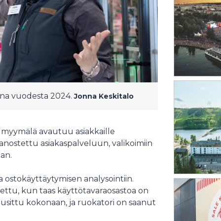
jana vuodesta 2024.
Jonna Keskitalo
tu myymälä avautuu asiakkaille
anostettu asiakaspalveluun, valikoimiin
an.
 ostokäyttäytymisen analysointiin.
atettu, kun taas käyttötavaraosastoa on
 uusittu kokonaan, ja ruokatori on saanut