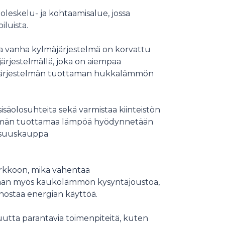
leskelu- ja kohtaamisalue, jossa
iluista.
tta vanha kylmäjärjestelmä on korvattu
järjestelmällä, joka on aiempaa
äjärjestelmän tuottaman hukkalämmön
isäolosuhteita sekä varmistaa kiinteistön
stelmän tuottamaa lämpöä hyödynnetään
Osuuskauppa
erkkoon, mikä vähentää
daan myös kaukolämmön kysyntäjoustoa,
hostaa energian käyttöä.
kuutta parantavia toimenpiteitä, kuten