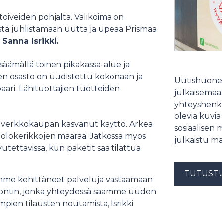
iveiden pohjalta. Valikoima on
stä juhlistamaan uutta ja upeaa Prismaa
Sanna Isrikki.
äämällä toinen pikakassa-alue ja
den osasto on uudistettu kokonaan ja
Uutishuonee
aari. Lähituottajien tuotteiden
julkaisemaam
yhteyshenki
olevia kuvia
 verkkokaupan kasvanut käyttö. Arkea
sosiaalisen 
tolokerikkojen määrää. Jatkossa myös
julkaistu ma
tettavissa, kun paketit saa tilattua
TUTUST
emme kehittäneet palveluja vastaamaan
emontin, jonka yhteydessä saamme uuden
mpien tilausten noutamista, Isrikki