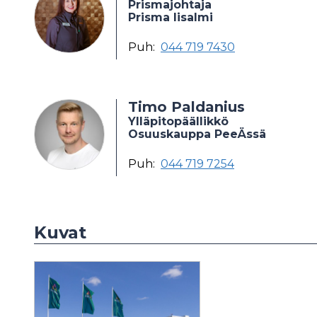
Prismajohtaja
Prisma Iisalmi
Puh:
044 719 7430
Timo Paldanius
Ylläpitopäällikkö
Osuuskauppa PeeÄssä
Puh:
044 719 7254
Kuvat