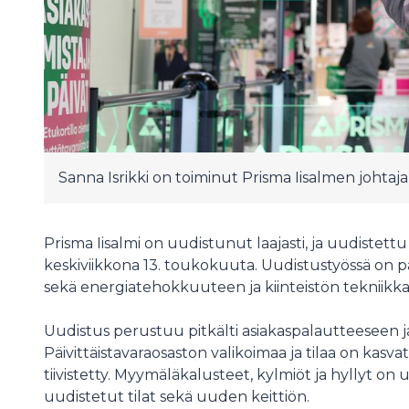
Sanna Isrikki on toiminut Prisma Iisalmen johta
Prisma Iisalmi on uudistunut laajasti, ja uudistet
keskiviikkona 13. toukokuuta. Uudistustyössä on p
sekä energiatehokkuuteen ja kiinteistön tekniikka
Uudistus perustuu pitkälti asiakaspalautteeseen ja
Päivittäistavaraosaston valikoimaa ja tilaa on kasv
tiivistetty. Myymäläkalusteet, kylmiöt ja hyllyt on
uudistetut tilat sekä uuden keittiön.