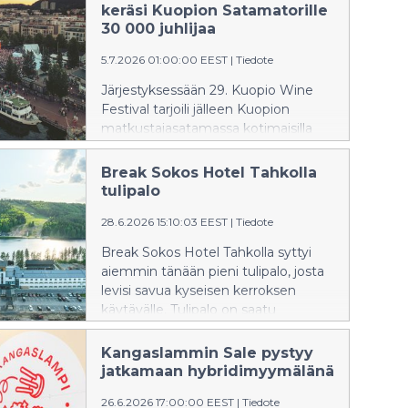
keräsi Kuopion Satamatorille
30 000 juhlijaa
5.7.2026 01:00:00 EEST
|
Tiedote
Järjestyksessään 29. Kuopio Wine
Festival tarjoili jälleen Kuopion
matkustajasatamassa kotimaisilla
huippuartisteilla varustetun
tapahtuman, jossa toista pääroolia
Break Sokos Hotel Tahkolla
näytteli käsin valitut portugalilaiset
tulipalo
viinit ja erityisesti tapahtumaa varten
28.6.2026 15:10:03 EEST
|
Tiedote
suunniteltu ruokatuote.
Break Sokos Hotel Tahkolla syttyi
aiemmin tänään pieni tulipalo, josta
levisi savua kyseisen kerroksen
käytävälle. Tulipalo on saatu
sammutettua. Tulipalossa ei
tapahtunut henkilövahinkoja.
Kangaslammin Sale pystyy
Majoittuminen toimii tällä hetkellä
jatkamaan hybridimyymälänä
yhtä kerrosta lukuun ottamatta
26.6.2026 17:00:00 EEST
|
Tiedote
normaalisti. Maisemasalin