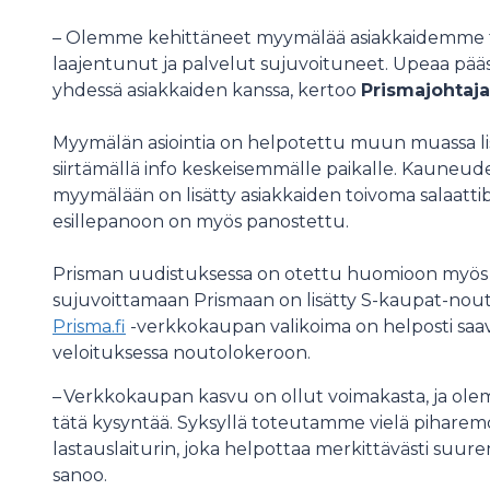
– Olemme kehittäneet myymälää asiakkaidemme to
laajentunut ja palvelut sujuvoituneet. Upeaa pää
yhdessä asiakkaiden kanssa, kertoo
Prismajohtaja 
Myymälän asiointia on helpotettu muun muassa lis
siirtämällä info keskeisemmälle paikalle. Kauneu
myymälään on lisätty asiakkaiden toivoma salaattib
esillepanoon on myös panostettu.
Prisman uudistuksessa on otettu huomioon myös
sujuvoittamaan Prismaan on lisätty S-kaupat-nou
Prisma.fi
-verkkokaupan valikoima on helposti saavu
veloituksessa noutolokeroon.
– Verkkokaupan kasvu on ollut voimakasta, ja ol
tätä kysyntää. Syksyllä toteutamme vielä pihar
lastauslaiturin, joka helpottaa merkittävästi suure
sanoo.