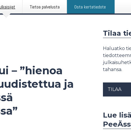
ulkaisijat
Tietoa palvelusta
Osta kertatiedote
Tilaa t
Haluatko tie
tiedotteemme
julkaisuhetk
ui – ”hienoa
tahansa.
uudistettua ja
TILAA
ssä
sa”
Lue lis
PeeÄss