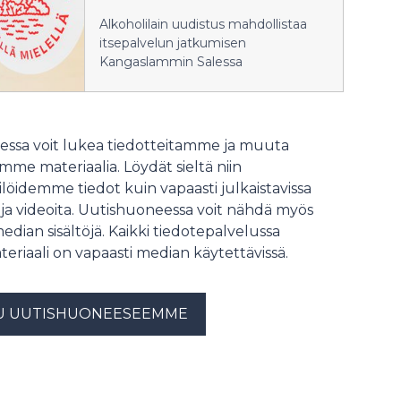
kesäteatteri tältä päivältä on
Alkoholilain uudistus mahdollistaa
peruttu. Kiitos henkilökunnalle ja
itsepalvelun jatkumisen
pelastusviranomaisille ripeästi
Kangaslammin Salessa
toiminnasta.
ssa voit lukea tiedotteitamme ja muuta
me materiaalia. Löydät sieltä niin
löidemme tiedot kuin vapaasti julkaistavissa
 ja videoita. Uutishuoneessa voit nähdä myös
median sisältöjä. Kaikki tiedotepalvelussa
teriaali on vapaasti median käytettävissä.
U UUTISHUONEESEEMME