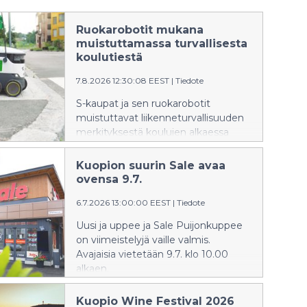
Ruokarobotit mukana
muistuttamassa turvallisesta
koulutiestä
7.8.2026 12:30:08 EEST
|
Tiedote
S-kaupat ja sen ruokarobotit
muistuttavat liikenneturvallisuuden
merkityksestä koulujen alkaessa
Valppain mielin -tempauksella.
Kuopion suurin Sale avaa
ovensa 9.7.
6.7.2026 13:00:00 EEST
|
Tiedote
Uusi ja uppee ja Sale Puijonkuppee
on viimeistelyjä vaille valmis.
Avajaisia vietetään 9.7. klo 10.00
alkaen.
Kuopio Wine Festival 2026