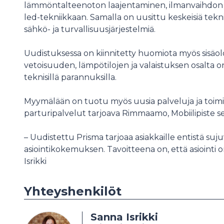
lämmöntalteenoton laajentaminen, ilmanvaihdon o
led-tekniikkaan. Samalla on uusittu keskeisiä tekni
sähkö- ja turvallisuusjärjestelmiä.
Uudistuksessa on kiinnitetty huomiota myös sisäol
vetoisuuden, lämpötilojen ja valaistuksen osalta on
teknisillä parannuksilla.
Myymälään on tuotu myös uusia palveluja ja toim
parturipalvelut tarjoava Rimmaamo, Mobiilipiste sek
– Uudistettu Prisma tarjoaa asiakkaille entistä 
asiointikokemuksen. Tavoitteena on, että asiointi 
Isrikki
Yhteyshenkilöt
Sanna Isrikki