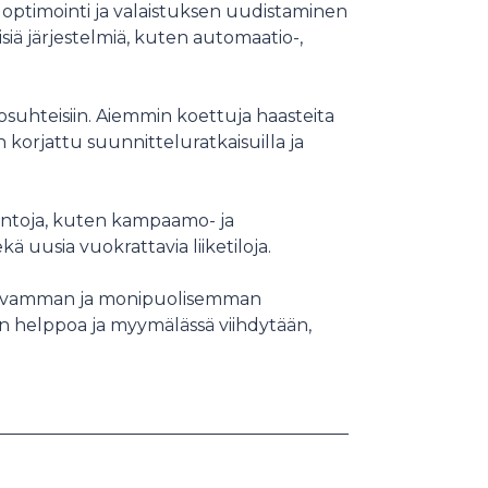
ptimointi ja valaistuksen uudistaminen
siä järjestelmiä, kuten automaatio-,
osuhteisiin. Aiemmin koettuja haasteita
 korjattu suunnitteluratkaisuilla ja
intoja, kuten kampaamo- ja
ä uusia vuokrattavia liiketiloja.
sujuvamman ja monipuolisemman
on helppoa ja myymälässä viihdytään,