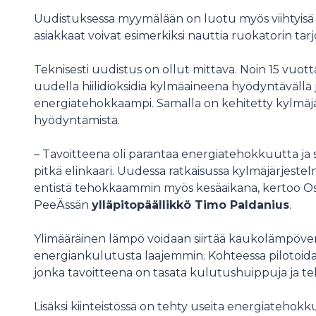
Uudistuksessa myymälään on luotu myös viihtyisä o
asiakkaat voivat esimerkiksi nauttia ruokatorin tarjo
Teknisesti uudistus on ollut mittava. Noin 15 vuo
uudella hiilidioksidia kylmäaineena hyödyntävällä 
energiatehokkaampi. Samalla on kehitetty kylm
hyödyntämistä.
– Tavoitteena oli parantaa energiatehokkuutta ja s
pitkä elinkaari. Uudessa ratkaisussa kylmäjärje
entistä tehokkaammin myös kesäaikana, kertoo 
PeeÄssän
ylläpitopäällikkö Timo Paldanius
.
Ylimääräinen lämpö voidaan siirtää kaukolämpöv
energiankulutusta laajemmin. Kohteessa pilotoi
jonka tavoitteena on tasata kulutushuippuja ja te
Lisäksi kiinteistössä on tehty useita energiatehok