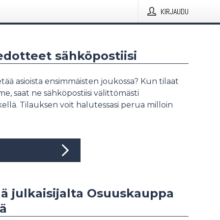
KIRJAUDU
iedotteet sähköpostiisi
tää asioista ensimmäisten joukossa? Kun tilaat
, saat ne sähköpostiisi välittömästi
ellä. Tilauksen voit halutessasi perua milloin
ää julkaisijalta Osuuskauppa
ä