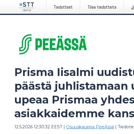
Tiedotteet
Tilaa tiedotteita
J
Prisma Iisalmi uudist
päästä juhlistamaan 
upeaa Prismaa yhde
asiakkaidemme kans
12.5.2026 12:30:32 EEST
|
Osuuskauppa PeeÄssä
|
Tiedote