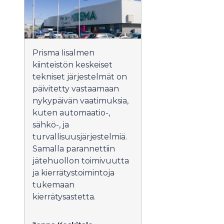
Prisma Iisalmen
kiinteistön keskeiset
tekniset järjestelmät on
päivitetty vastaamaan
nykypäivän vaatimuksia,
kuten automaatio-,
sähkö-, ja
turvallisuusjärjestelmiä.
Samalla parannettiin
jätehuollon toimivuutta
ja kierrätystoimintoja
tukemaan
kierrätysastetta.