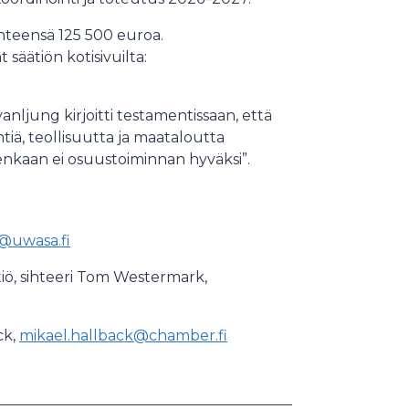
hteensä 125 500 euroa.
säätiön kotisivuilta:
nljung kirjoitti testamentissaan, että
iä, teollisuutta ja maataloutta
tenkaan ei osuustoiminnan hyväksi”.
a@uwasa.fi
iö, sihteeri Tom Westermark,
ck,
mikael.hallback@chamber.fi