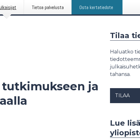
ulkaisijat
Tietoa palvelusta
Osta kertatiedote
Tilaa t
Haluatko tie
tiedotteemme
julkaisuhetk
tahansa.
 tutkimukseen ja
TILAA
aalla
Lue lis
yliopis