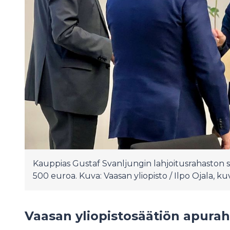
Kauppias Gustaf Svanljungin lahjoitusrahaston s
500 euroa. Kuva: Vaasan yliopisto / Ilpo Ojala, ku
Vaasan yliopistosäätiön apurah