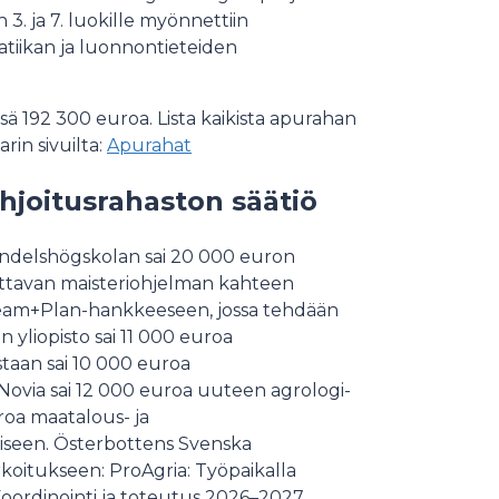
 3. ja 7. luokille myönnettiin
tiikan ja luonnontieteiden
sä 192 300 euroa. Lista kaikista apurahan
rin sivuilta:
Apurahat
hjoitusrahaston säätiö
andelshögskolan sai 20 000 euron
ettavan maisteriohjelman kahteen
 Dream+Plan-hankkeeseen, jossa tehdään
n yliopisto sai 11 000 euroa
taan sai 10 000 euroa
ovia sai 12 000 euroa uuteen agrologi-
roa maatalous- ja
iseen. Österbottens Svenska
koitukseen: ProAgria: Työpaikalla
oordinointi ja toteutus 2026–2027.