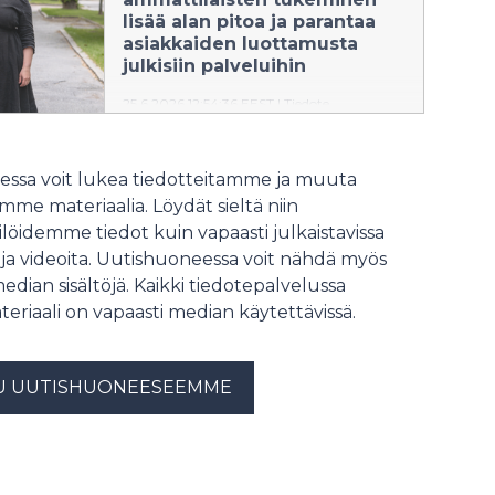
automaatiojärjestelmiin,
lisää alan pitoa ja parantaa
robotiikkaan, mittaustekniikkaan,
asiakkaiden luottamusta
tekoälyyn sekä teollisen datan
julkisiin palveluihin
hyödyntämiseen päätöksenteossa.
25.6.2026 12:54:36 EEST
|
Tiedote
Vaasan yliopistossa tarkastettava
väitöstutkimus kartoittaa julkisten
ssa voit lukea tiedotteitamme ja muuta
palveluiden ammattilaisten
me materiaalia. Löydät sieltä niin
kuormitustekijöitä, kun sosiaali- ja
löidemme tiedot kuin vapaasti julkaistavissa
terveysalan murros on tehnyt työstä
vuorovaikutteisempaa ja
 ja videoita. Uutishuoneessa voit nähdä myös
kompleksisempaa. Salla Maijalan
median sisältöjä. Kaikki tiedotepalvelussa
sosiaali- ja terveyshallintotieteiden
teriaali on vapaasti median käytettävissä.
väitös tarjoaa tutkittua tietoa
esimerkiksi alan johtamisen
kehittämiseksi.
U UUTISHUONEESEEMME