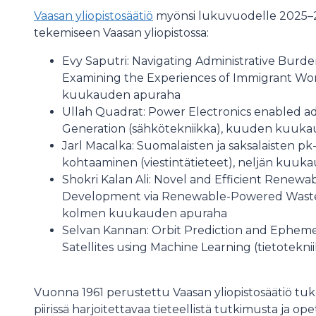
Vaasan yliopistosäätiö
myönsi lukuvuodelle 2025–20
tekemiseen Vaasan yliopistossa:
Evy Saputri: Navigating Administrative Burden
Examining the Experiences of Immigrant Wo
kuukauden apuraha
Ullah Quadrat: Power Electronics enabled ad
Generation (sähkötekniikka), kuuden kuuk
Jarl Macalka: Suomalaisten ja saksalaisten pk-
kohtaaminen (viestintätieteet), neljän kuu
Shokri Kalan Ali: Novel and Efficient Renew
Development via Renewable-Powered Waste-
kolmen kuukauden apuraha
Selvan Kannan: Orbit Prediction and Ephemer
Satellites using Machine Learning (tietote
Vuonna 1961 perustettu Vaasan yliopistosäätiö tuke
piirissä harjoitettavaa tieteellistä tutkimusta ja 