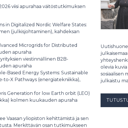
26 viisi apurahaa väitöstutkimuksen
s in Digitalized Nordic Welfare States:
men (julkisjohtaminen), kahdeksan
vanced Microgrids for Distributed
Uutishuonee
auden apuraha
julkaisemaam
yrityksien viestinnällinen B2B-
yhteyshenki
kauden apuraha
olevia kuvia
able-Based Energy Systems: Sustainable
sosiaalisen 
to-X Pathways (energiatekniikka),
julkaistu ma
is Generation for low Earth orbit (LEO)
kniikka) kolmen kuukauden apuraha
TUTUST
e Vaasan yliopiston kehittämistä ja sen
opetusta. Merkittävän osan tutkimukseen