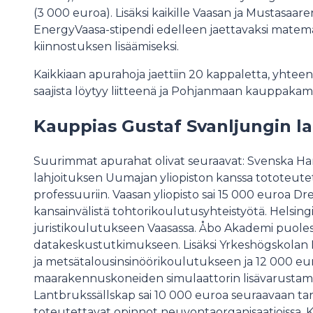
(3 000 euroa). Lisäksi kaikille Vaasan ja Mustasaaren
EnergyVaasa-stipendi edelleen jaettavaksi matema
kiinnostuksen lisäämiseksi.
Kaikkiaan apurahoja jaettiin 20 kappaletta, yhteen
saajista löytyy liitteenä ja Pohjanmaan kauppakama
Kauppias Gustaf Svanljungin la
Suurimmat apurahat olivat seuraavat: Svenska H
lahjoituksen Uumajan yliopiston kanssa tototeut
professuuriin. Vaasan yliopisto sai 15 000 euroa
kansainvälistä tohtorikoulutusyhteistyötä. Helsingi
juristikoulutukseen Vaasassa. Åbo Akademi puoles
datakeskustutkimukseen. Lisäksi Yrkeshögskolan N
ja metsätalousinsinöörikoulutukseen ja 12 000 eu
maarakennuskoneiden simulaattorin lisävarustam
Lantbrukssällskap sai 10 000 euroa seuraavaan tar
toteutettavat opinnot neuvontaorganisaatioissa. K