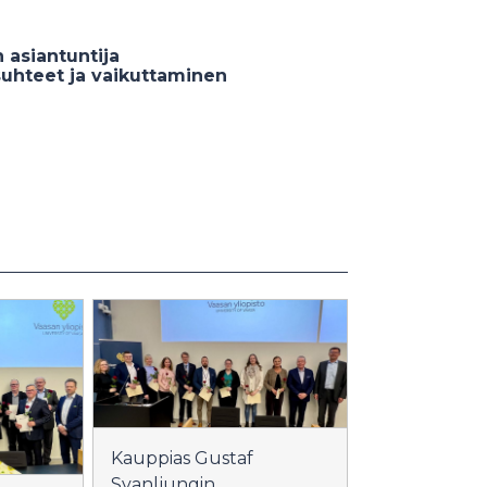
 asiantuntija
suhteet ja vaikuttaminen
Kauppias Gustaf
Svanljungin