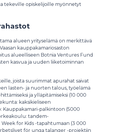
tekeville opiskelijoille myönnetyt
rahastot
tama alueen yrityselämä on merkittävä
 Vaasan kauppakamariosaston
ijoitus alueelliseen Botnia Ventures Fund
sten kasvua ja uuden liiketoiminnan
kkeille, joista suurimmat apurahat saivat
en lasten- ja nuorten talous, työelämä
hittämiseksi ja ylläpitämiseksi (10 000
dekunta: kaksikieliseen
sto: Kauppakamari-palkintoon (5000
korkeakoulu: tandem-
gy Week for Kids -tapahtumaan (3 000
l arbetslivet för unga talanger -projektiin