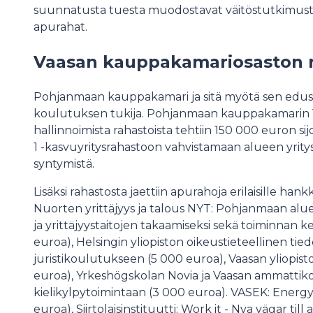
suunnatusta tuesta muodostavat väitöstutkimusta 
apurahat.
Vaasan kauppakamariosaston 
Pohjanmaan kauppakamari ja sitä myötä sen edus
koulutuksen tukija. Pohjanmaan kauppakamarin
hallinnoimista rahastoista tehtiin 150 000 euron s
1 -kasvuyritysrahastoon vahvistamaan alueen yrity
syntymistä.
Lisäksi rahastosta jaettiin apurahoja erilaisille han
Nuorten yrittäjyys ja talous NYT: Pohjanmaan alue
ja yrittäjyystaitojen takaamiseksi sekä toiminnan ke
euroa), Helsingin yliopiston oikeustieteellinen tie
juristikoulutukseen (5 000 euroa), Vaasan yliopi
euroa), Yrkeshögskolan Novia ja Vaasan ammatti
kielikylpytoimintaan (3 000 euroa). VASEK: Ener
euroa), Siirtolaisinstituutti: Work it - Nya vägar til