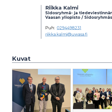
Riikka Kalmi
Sidosryhmä- ja tiedeviestinnän
Vaasan yliopisto / Sidosryhmä
Puh:
0294498231
riikka.kalmi@uwasa.fi
Kuvat