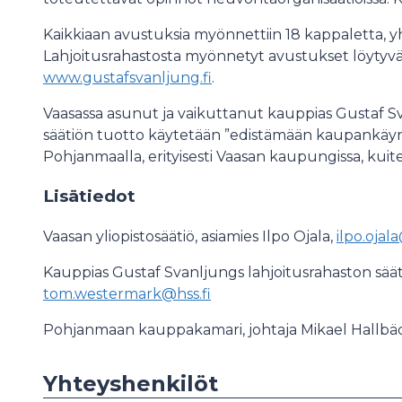
Kaikkiaan avustuksia myönnettiin 18 kappaletta, y
Lahjoitusrahastosta myönnetyt avustukset löytyvät 
www.gustafsvanljung.fi
.
Vaasassa asunut ja vaikuttanut kauppias Gustaf Sva
säätiön tuotto käytetään ”edistämään kaupankäynt
Pohjanmaalla, erityisesti Vaasan kaupungissa, kui
Lisätiedot
Vaasan yliopistosäätiö, asiamies Ilpo Ojala,
ilpo.ojal
Kauppias Gustaf Svanljungs lahjoitusrahaston säät
tom.westermark@hss.fi
Pohjanmaan kauppakamari, johtaja Mikael Hallbä
Yhteyshenkilöt