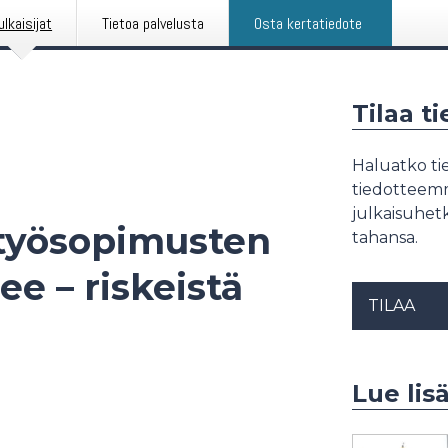
ulkaisijat
Tietoa palvelusta
Osta kertatiedote
Tilaa t
Haluatko tie
tiedotteemme
julkaisuhetk
 työsopimusten
tahansa.
e – riskeistä
TILAA
Lue lisä