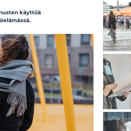
musten käyttöä
yöelämässä.