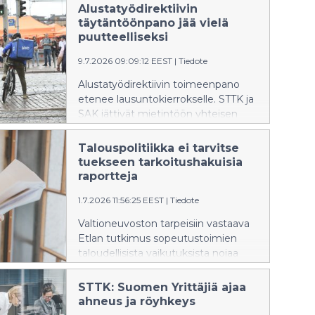
Alustatyödirektiivin
täytäntöönpano jää vielä
puutteelliseksi
9.7.2026 09:09:12 EEST
|
Tiedote
Alustatyödirektiivin toimeenpano
etenee lausuntokierrokselle. STTK ja
SAK jättivät mietintöön yhteisen
eriävän mielipiteen, sillä ehdotus ei
vastaa direktiivin tarkoitusta riittävällä
Talouspolitiikka ei tarvitse
tavalla.
tuekseen tarkoitushakuisia
raportteja
1.7.2026 11:56:25 EEST
|
Tiedote
Valtioneuvoston tarpeisiin vastaava
Etlan tutkimus sopeutustoimien
taloudellisista vaikutuksista nojaa
yksipuoliseen
tutkimuskirjallisuuteen, käyttää
STTK: Suomen Yrittäjiä ajaa
heikosti syy-seuraussuhteiden
ahneus ja röyhkeys
selvittämiseen soveltuvia