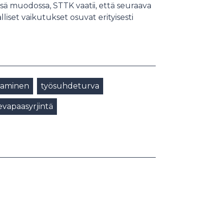
 muodossa, STTK vaatii, että seuraava
iset vaikutukset osuvat erityisesti
taminen
työsuhdeturva
vapaasyrjintä