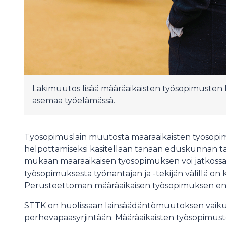
Lakimuutos lisää määräaikaisten työsopimusten kä
asemaa työelämässä.
Työsopimuslain muutosta määräaikaisten työsop
helpottamiseksi käsitellään tänään eduskunnan tä
mukaan määräaikaisen työsopimuksen voi jatkossa t
työsopimuksesta työnantajan ja -tekijän välillä on 
Perusteettoman määräaikaisen työsopimuksen eni
STTK on huolissaan lainsäädäntömuutoksen vaikutuk
perhevapaasyrjintään. Määräaikaisten työsopimuste