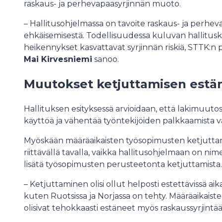
raskaus- ja perhevapaasyrjinnän muoto.
– Hallitusohjelmassa on tavoite raskaus- ja perh
ehkäisemisestä. Todellisuudessa kuluvan hallitus
heikennykset kasvattavat syrjinnän riskiä, STTK:
Mai Kirvesniemi
sanoo.
Muutokset ketjuttamisen estämi
Hallituksen esityksessä arvioidaan, että lakimuuto
käyttöä ja vähentää työntekijöiden palkkaamista 
Myöskään määräaikaisten työsopimusten ketjuttam
riittävällä tavalla, vaikka hallitusohjelmaan on ni
lisätä työsopimusten perusteetonta ketjuttamista
– Ketjuttaminen olisi ollut helposti estettävissä aika
kuten Ruotsissa ja Norjassa on tehty. Määräaikais
olisivat tehokkaasti estäneet myös raskaussyrjintä