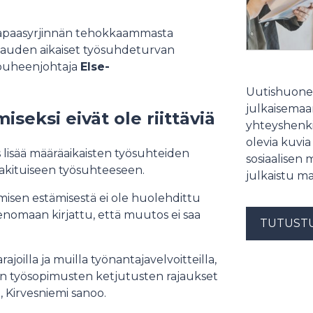
evapaasyrjinnän tehokkaammasta
kauden aikaiset työsuhdeturvan
n puheenjohtaja
Else-
Uutishuonee
julkaisemaam
seksi eivät ole riittäviä
yhteyshenki
olevia kuvia
s lisää määräaikaisten työsuhteiden
sosiaalisen 
vakituiseen työsuhteeseen.
julkaistu ma
isen estämisestä ei ole huolehdittu
menomaan kirjattu, että muutos ei saa
TUTUST
.
rajoilla ja muilla työnantajavelvoitteilla,
ten työsopimusten ketjutusten rajaukset
ä, Kirvesniemi sanoo.