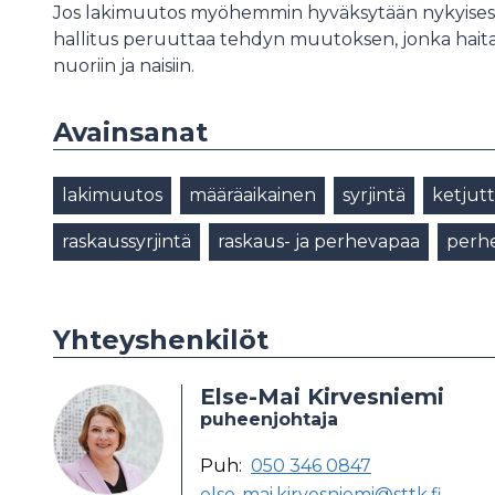
Jos lakimuutos myöhemmin hyväksytään nykyisessä
hallitus peruuttaa tehdyn muutoksen, jonka haitall
nuoriin ja naisiin.
Avainsanat
lakimuutos
määräaikainen
syrjintä
ketjut
raskaussyrjintä
raskaus- ja perhevapaa
perhe
Yhteyshenkilöt
Else-Mai Kirvesniemi
puheenjohtaja
Puh:
050 346 0847
else-mai.kirvesniemi@sttk.fi