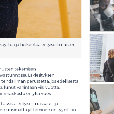
yttöä ja heikentää erityisesti naisten
imusten tekemisen
ysistunnossa. Lakiesityksen
ehdä ilman perustetta, jos edellisestä
kulunut vähintään viisi vuotta.
mmäiskesto on yksi vuosi.
sista erityisesti raskaus- ja
n uusimatta jättäminen on tyypillisin