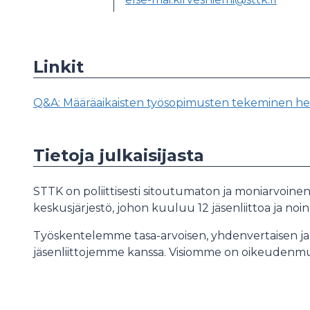
Linkit
Q&A: Määräaikaisten työsopimusten tekeminen hel
Tietoja julkaisijasta
STTK on poliittisesti sitoutumaton ja moniarvoin
keskusjärjestö, johon kuuluu 12 jäsenliittoa ja noi
Työskentelemme tasa-arvoisen, yhdenvertaisen ja
jäsenliittojemme kanssa. Visiomme on oikeudenm