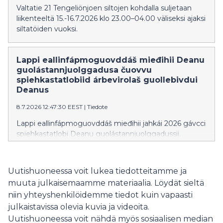
Valtatie 21 Tengeliönjoen siltojen kohdalla suljetaan
liikenteeltä 15.-16.7.2026 klo 23.00–04.00 väliseksi ajaksi
siltatöiden vuoksi.
Lappi eallinfápmoguovddáš mieđihii Deanu
guolástannjuolggadusa čuovvu
spiehkastatlobiid árbevirolaš guollebivdui
Deanus
8.7.2026 12:47:30 EEST
|
Tiedote
Lappi eallinfápmoguovddáš mieđihii jahkái 2026 gávcci
spiehkastatlobi Deanu guolástannjuolggadussii.
Spiehkastatlobi lea vejolaš ohcat guollebivdui
laktáseaddji báikkálaš árbedieđu sirdimii Deanus.
Uutishuoneessa voit lukea tiedotteitamme ja
muuta julkaisemaamme materiaalia. Löydät sieltä
niin yhteyshenkilöidemme tiedot kuin vapaasti
julkaistavissa olevia kuvia ja videoita.
Uutishuoneessa voit nähdä myös sosiaalisen median