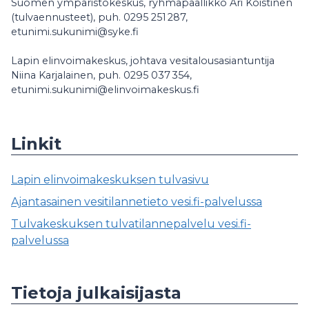
Suomen ympäristökeskus, ryhmäpäällikkö Ari Koistinen
(tulvaennusteet), puh. 0295 251 287,
etunimi.sukunimi@syke.fi
Lapin elinvoimakeskus, johtava vesitalousasiantuntija
Niina Karjalainen, puh. 0295 037 354,
etunimi.sukunimi@elinvoimakeskus.fi
Linkit
Lapin elinvoimakeskuksen tulvasivu
Ajantasainen vesitilannetieto vesi.fi-palvelussa
Tulvakeskuksen tulvatilannepalvelu vesi.fi-
palvelussa
Tietoja julkaisijasta