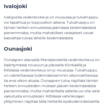
Ivalojoki
Ivalojoella vedenkorkeus on nousussa ja tulvahuippu
voi tapahtua jo loppuviikon aikana. Tulvahuippu on
tämän hetken ennusteissa jäämässä keskimääräistä
pienemmäksi, mutta mahdolliset vesisateet voivat
kasvattaa tulvaa lähelle keskimääräistä.
Ounasjoki
Ounasjoen alaosalla Marraskoskella vedenkorkeus on
kääntymässä nousuun ja yläosalla Könkäällä ja
Kittilässä vedenkorkeus on jo nousussa. Tulvahuippu
on odotettavissa todennäköisimmin viikonvaihteessa
tai ensi viikon alussa. Ounasjoen tulva näyttäisi tämän
hetken ennusteiden mukaan jäävän keskimääräistä
pienemmäksi, mutta mahdollisilla sateilla voi olla vielä
vaikutusta ennusteisiin. Kittilässä vahinkorajan
ylittyminen näyttää tällä hetkellä epätodennäköiseltä.