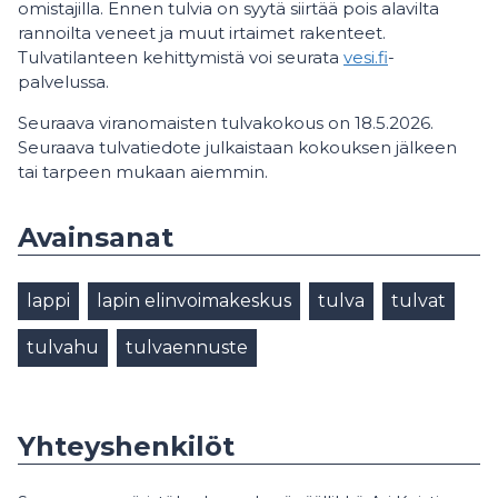
omistajilla. Ennen tulvia on syytä siirtää pois alavilta
rannoilta veneet ja muut irtaimet rakenteet.
Tulvatilanteen kehittymistä voi seurata
vesi.fi
-
palvelussa.
Seuraava viranomaisten tulvakokous on 18.5.2026.
Seuraava tulvatiedote julkaistaan kokouksen jälkeen
tai tarpeen mukaan aiemmin.
Avainsanat
lappi
lapin elinvoimakeskus
tulva
tulvat
tulvahu
tulvaennuste
Yhteyshenkilöt