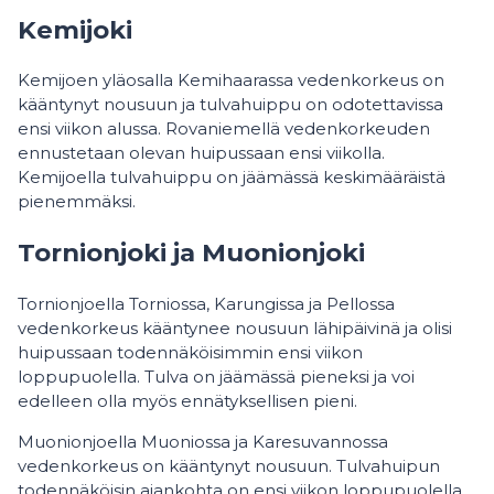
Kemijoki
Kemijoen yläosalla Kemihaarassa vedenkorkeus on
kääntynyt nousuun ja tulvahuippu on odotettavissa
ensi viikon alussa. Rovaniemellä vedenkorkeuden
ennustetaan olevan huipussaan ensi viikolla.
Kemijoella tulvahuippu on jäämässä keskimääräistä
pienemmäksi.
Tornionjoki ja Muonionjoki
Tornionjoella Torniossa, Karungissa ja Pellossa
vedenkorkeus kääntynee nousuun lähipäivinä ja olisi
huipussaan todennäköisimmin ensi viikon
loppupuolella. Tulva on jäämässä pieneksi ja voi
edelleen olla myös ennätyksellisen pieni.
Muonionjoella Muoniossa ja Karesuvannossa
vedenkorkeus on kääntynyt nousuun. Tulvahuipun
todennäköisin ajankohta on ensi viikon loppupuolella