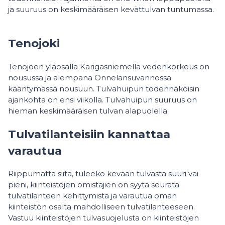
ja suuruus on keskimääräisen kevättulvan tuntumassa.
Tenojoki
Tenojoen yläosalla Karigasniemellä vedenkorkeus on
nousussa ja alempana Onnelansuvannossa
kääntymässä nousuun. Tulvahuipun todennäköisin
ajankohta on ensi viikolla. Tulvahuipun suuruus on
hieman keskimääräisen tulvan alapuolella.
Tulvatilanteisiin kannattaa
varautua
Riippumatta siitä, tuleeko kevään tulvasta suuri vai
pieni, kiinteistöjen omistajien on syytä seurata
tulvatilanteen kehittymistä ja varautua oman
kiinteistön osalta mahdolliseen tulvatilanteeseen.
Vastuu kiinteistöjen tulvasuojelusta on kiinteistöjen