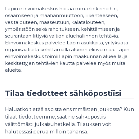
Lapin elinvoimakeskus hoitaa mm. elinkeinoihin,
osaamiseen ja maahanmuuttoon, liikenteeseen,
vesitalouteen, maaseutuun, kalatalouteen,
ympäristöön sekä rahoitukseen, kehittämiseen ja
seurantaan liittyviä valtion aluehallinnon tehtäviä.
Elinvoimakeskus palvelee Lapin asukkaita, yrityksiä ja
organisaatioita kehittämällä alueen elinvoimaa. Lapin
elinvoimakeskus toimii Lapin maakunnan alueella, ja
keskitettyjen tehtävien kautta palvelee myös muita
alueita.
Tilaa tiedotteet sähköpostiisi
Haluatko tietää asioista ensimmäisten joukossa? Kun
tilaat tiedotteemme, saat ne sähköpostiisi
välittömästi julkaisuhetkellä. Tilauksen voit
halutessasi perua milloin tahansa.