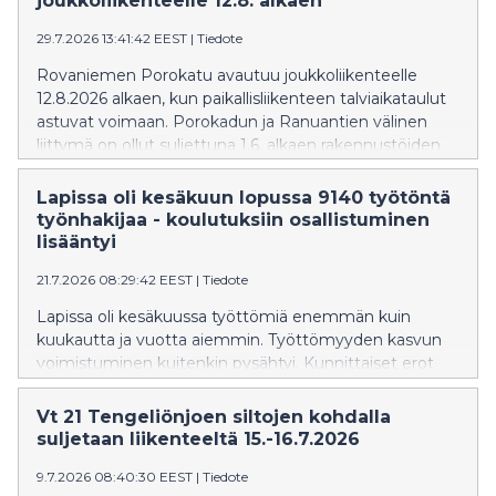
joukkoliikenteelle 12.8. alkaen
29.7.2026 13:41:42 EEST
|
Tiedote
Rovaniemen Porokatu avautuu joukkoliikenteelle
12.8.2026 alkaen, kun paikallisliikenteen talviaikataulut
astuvat voimaan. Porokadun ja Ranuantien välinen
liittymä on ollut suljettuna 1.6. alkaen rakennustöiden
vuoksi.
Lapissa oli kesäkuun lopussa 9140 työtöntä
työnhakijaa - koulutuksiin osallistuminen
lisääntyi
21.7.2026 08:29:42 EEST
|
Tiedote
Lapissa oli kesäkuussa työttömiä enemmän kuin
kuukautta ja vuotta aiemmin. Työttömyyden kasvun
voimistuminen kuitenkin pysähtyi. Kunnittaiset erot
työttömyydessä ovat edelleen huomattavia.
Palveluihin osallistuvien määrä kasvoi vuodentakaiseen
Vt 21 Tengeliönjoen siltojen kohdalla
verrattuna.
suljetaan liikenteeltä 15.-16.7.2026
9.7.2026 08:40:30 EEST
|
Tiedote