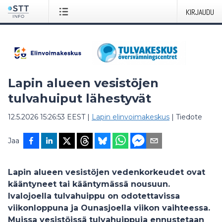
KIRJAUDU
Lapin alueen vesistöjen
tulvahuiput lähestyvät
12.5.2026 15:26:53 EEST
|
Lapin elinvoimakeskus
|
Tiedote
Jaa
Lapin alueen vesistöjen vedenkorkeudet ovat
kääntyneet tai kääntymässä nousuun.
Ivalojoella tulvahuippu on odotettavissa
viikonloppuna ja Ounasjoella viikon vaihteessa.
Muissa vesistöissä tulvahuippuja ennustetaan