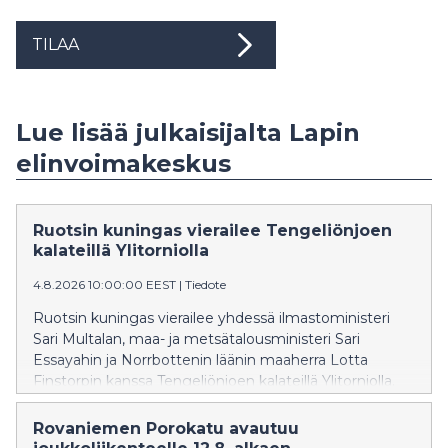
TILAA
Lue lisää julkaisijalta Lapin
elinvoimakeskus
Ruotsin kuningas vierailee Tengeliönjoen
kalateillä Ylitorniolla
4.8.2026 10:00:00 EEST
|
Tiedote
Ruotsin kuningas vierailee yhdessä ilmastoministeri
Sari Multalan, maa- ja metsätalousministeri Sari
Essayahin ja Norrbottenin läänin maaherra Lotta
Finstorpin kanssa Tengeliönjoen kalateillä Ylitorniolla.
Lapin elinvoimakeskuksen asiantuntijat esittelevät
Lapin elinvoimakeskuksen rakennuttamia kalateitä ja
Rovaniemen Porokatu avautuu
virtavesikunnostuskohteita arvovieraille.