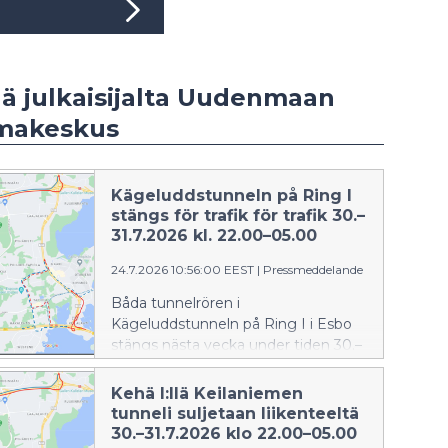
ää julkaisijalta Uudenmaan
imakeskus
Kägeluddstunneln på Ring I
stängs för trafik för trafik 30.–
31.7.2026 kl. 22.00–05.00
24.7.2026 10:56:00 EEST
|
Pressmeddelande
Båda tunnelrören i
Kägeluddstunneln på Ring I i Esbo
stängs nästa vecka under tiden 30.–
31.7.2026 kl. 22–05.
Kehä I:llä Keilaniemen
tunneli suljetaan liikenteeltä
30.–31.7.2026 klo 22.00–05.00