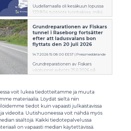
Uudellamaalla oli kesäkuun lopussa
122 804 työtöntä työnhakijaa, mikä
on 6 595 enemmän kuin vuotta
aikaisemmin. Määrä nousi 5,7 %
Grundreparationen av Fiskars
verrattuna edellisvuoden
tunnel i Raseborg fortsätter
kesäkuuhun.
efter att ladusvalans bon
flyttats den 20 juli 2026
14.7.2026 15:08:00 EEST
|
Pressmeddelande
Grundreparationen av Fiskars
vägtunnel avbröts 25.6.2026 på
grund av en naturobservation som
gjordes i tunneln.
ssa voit lukea tiedotteitamme ja muuta
me materiaalia. Löydät sieltä niin
löidemme tiedot kuin vapaasti julkaistavissa
 ja videoita. Uutishuoneessa voit nähdä myös
median sisältöjä. Kaikki tiedotepalvelussa
teriaali on vapaasti median käytettävissä.