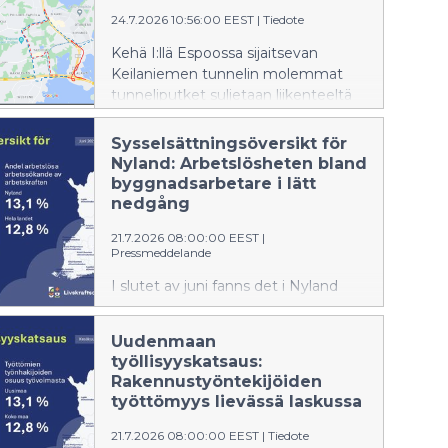
24.7.2026 10:56:00 EEST
|
Tiedote
Kehä I:llä Espoossa sijaitsevan
Keilaniemen tunnelin molemmat
tunneliputket suljetaan liikenteeltä
ensi viikolla 30.–31.7.2026 välisenä
yönä klo 22.00–05.00.
Sysselsättningsöversikt för
Nyland: Arbetslösheten bland
byggnadsarbetare i lätt
nedgång
21.7.2026 08:00:00 EEST
|
Pressmeddelande
I slutet av juni fanns det i Nyland
122 804 arbetslösa arbetssökande,
vilket är 6 595 fler än ett år tidigare.
Uudenmaan
Antalet ökade med 5,7 % jämfört
työllisyyskatsaus:
med juni i fjol.
Rakennustyöntekijöiden
työttömyys lievässä laskussa
21.7.2026 08:00:00 EEST
|
Tiedote