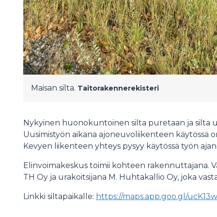
Maisan silta.
Taitorakennerekisteri
Nykyinen huonokuntoinen silta puretaan ja silta 
Uusimistyön aikana ajoneuvoliikenteen käytössä on 
Kevyen liikenteen yhteys pysyy käytössä työn ajan
Elinvoimakeskus toimii kohteen rakennuttajana. Val
TH Oy ja urakoitsijana M. Huhtakallio Oy, joka vas
Linkki siltapaikalle:
https://maps.app.goo.gl/ucK