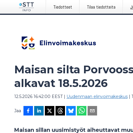
Tiedotteet
Tilaa tiedotteita
J
Maisan silta Porvooss
alkavat 18.5.2026
12.5.2026 16:42:00 EEST
|
Uudenmaan elinvoimakeskus
|
Jaa
Maisan sillan uusimistyöt aiheuttavat muut