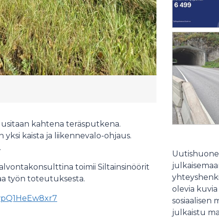
uusitaan kahtena teräsputkena.
yksi kaista ja liikennevalo-ohjaus.
.
Uutishuonee
julkaisemaam
vontakonsulttina toimii Siltainsinöörit
yhteyshenki
taa työn toteutuksesta.
olevia kuvia
13wpQ1HeEw8xr7
sosiaalisen 
julkaistu ma