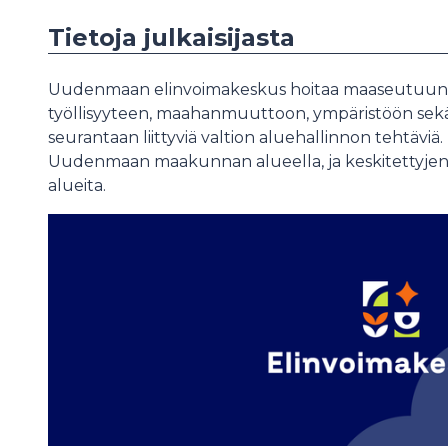
Tietoja julkaisijasta
Uudenmaan elinvoimakeskus hoitaa maaseutuun, li
työllisyyteen, maahanmuuttoon, ympäristöön sekä
seurantaan liittyviä valtion aluehallinnon tehtäv
Uudenmaan maakunnan alueella, ja keskitettyjen
alueita.