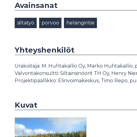
Avainsanat
siltatyö
porvoo
helsingintie
Yhteyshenkilöt
Urakoitsija: M. Huhtakallio Oy, Marko Huhtakallio
Valvontakonsultti: Siltainsinöörit TH Oy, Henry Ni
Projektipäällikkö: Elinvoimakeskus, Timo Repo, p
Kuvat