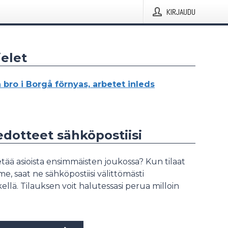
KIRJAUDU
elet
 bro i Borgå förnyas, arbetet inleds
iedotteet sähköpostiisi
tää asioista ensimmäisten joukossa? Kun tilaat
, saat ne sähköpostiisi välittömästi
ellä. Tilauksen voit halutessasi perua milloin