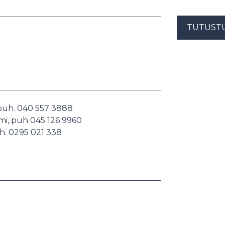
TUTUST
, puh. 040 557 3888
emi, puh 045 126 9960
uh. 0295 021 338