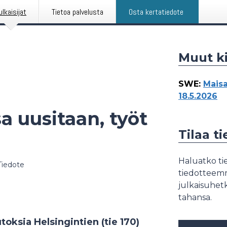
ulkaisijat
Tietoa palvelusta
Osta kertatiedote
Muut ki
SWE
:
Maisa
18.5.2026
a uusitaan, työt
Tilaa t
Haluatko tie
Tiedote
tiedotteemme
julkaisuhetk
tahansa.
oksia Helsingintien (tie 170)