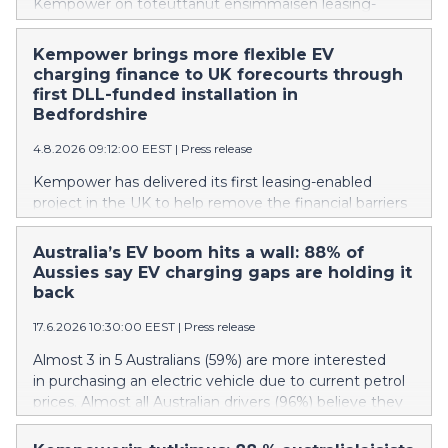
Kempower on toteuttanut ensimmäisen leasing-
rahoitteisen hankkeensa Isossa-Britanniassa
auttaakseen poistamaan uusien sähköautojen
Kempower brings more flexible EV
latausinfrastruktuuriin investoimiseen liittyviä
charging finance to UK forecourts through
taloudellisia esteitä Highway Stops Retail Limited
first DLL-funded installation in
(HSRL) on ottanut käyttöön hajautetun sähköautojen
Bedfordshire
latausjärjestelmän BP-huoltoasemallaan Astwickissä
4.8.2026 09:12:00 EEST
|
Press release
Uuden sähköautojen latausaseman rahoittaa
Kempowerin rahoituskumppani DLL osana joustavaa
Kempower has delivered its first leasing-enabled
rahoitusmalliaan, ja sen asennuksesta, käyttöönotosta
project in the UK to help remove the financial barriers
ja ylläpidosta vastaa Yunex Traffic
associated with investing in new EV charging
infrastructure Highway Stops Retail Limited (HSRL)
Australia’s EV boom hits a wall: 88% of
has commissioned the distributed EV charging
Aussies say EV charging gaps are holding it
system, serving up to eight vehicles, at its BP service
back
station in Astwick The new EV charge site is funded by
17.6.2026 10:30:00 EEST
|
Press release
Kempower’s financial partner, DLL, as part of its
flexible finance model, and installed, commissioned
Almost 3 in 5 Australians (59%) are more interested
and maintained by Yunex Traffic
in purchasing an electric vehicle due to current petrol
prices. Almost all Australian drivers (96%) believe they
need public chargers Nearly a third (30%) of EV drivers
have experienced a lack of long-distance charging