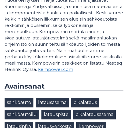
Tuotekehityksemme ja tuotantomme sijaitsevat
Suomessa ja Yhdysvalloissa, ja suurin osa materiaaleista
ja komponenteista hankitaan paikallisesti. Keskitymme
kaikkiin sähköisen liikkumisen alueisiin sähköautoista
rekkoihin ja busseihin, sekä työkoneisiin ja
merenkulkuun. Kempowerin modulaarinen ja
skaalautuva latausjärjestelmä sekä maailmanluokan
ohjelmisto on suunniteltu sähköautoilijoiden toimesta
sähköautoilijoita varten. Näin mahdollistamme
parhaan käyttökokemuksen asiakkaillemme kaikkialla
maailmassa. Kempowerin osakkeet on listattu Nasdaq
Helsinki Oy:ssä.
kempower.com
Avainsanat
sähköauto
latausasema
pikalataus
sähköautoilu
latauspiste
pikalatausasema
latausinfra
latausverkosto
kempower