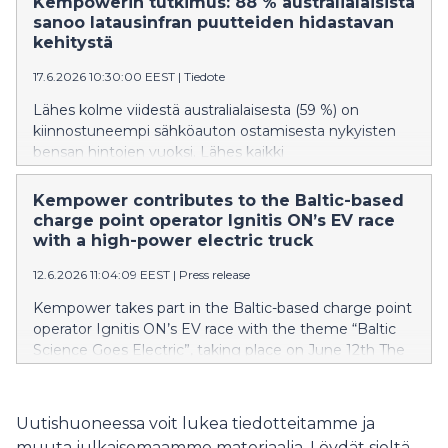
Kempowerin tutkimus: 88 % australialaisista
infrastructure.
sanoo latausinfran puutteiden hidastavan
kehitystä
17.6.2026 10:30:00 EEST
|
Tiedote
Lähes kolme viidestä australialaisesta (59 %) on
kiinnostuneempi sähköauton ostamisesta nykyisten
bensan hintojen vuoksi. Lähes kaikki
australialaiset sähköauton kuljettajat (96 %) uskovat
tarvitsevansa julkisia latauspisteitä. Lähes kolmannes
Kempower contributes to the Baltic-based
(30 %) sähköauton kuljettajista on kokenut pitkän
charge point operator Ignitis ON’s EV race
matkan latausinfran puutteita.
with a high-power electric truck
12.6.2026 11:04:09 EEST
|
Press release
Kempower takes part in the Baltic-based charge point
operator Ignitis ON’s EV race with the theme “Baltic
Science Goes Electric”, taking place on June 12th The
twelfth Ignitis ON electric car race gathers EV
enthusiasts across the Baltics to raise awareness of e-
mobility and the EV charging network of Ignitis ON
Uutishuoneessa voit lukea tiedotteitamme ja
Kempower will participate in addition to an electric car
muuta julkaisemaamme materiaalia. Löydät sieltä