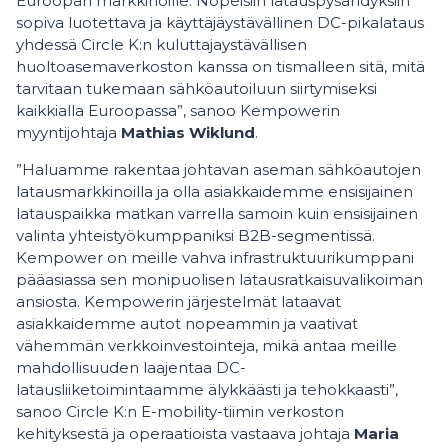
Euroopan markkinoille. Nopeisiin latauspysähdyksiin
sopiva luotettava ja käyttäjäystävällinen DC-pikalataus
yhdessä Circle K:n kuluttajaystävällisen
huoltoasemaverkoston kanssa on tismalleen sitä, mitä
tarvitaan tukemaan sähköautoiluun siirtymiseksi
kaikkialla Euroopassa”, sanoo Kempowerin
myyntijohtaja
Mathias Wiklund
.
”Haluamme rakentaa johtavan aseman sähköautojen
latausmarkkinoilla ja olla asiakkaidemme ensisijainen
latauspaikka matkan varrella samoin kuin ensisijainen
valinta yhteistyökumppaniksi B2B-segmentissä.
Kempower on meille vahva infrastruktuurikumppani
pääasiassa sen monipuolisen latausratkaisuvalikoiman
ansiosta. Kempowerin järjestelmät lataavat
asiakkaidemme autot nopeammin ja vaativat
vähemmän verkkoinvestointeja, mikä antaa meille
mahdollisuuden laajentaa DC-
latausliiketoimintaamme älykkäästi ja tehokkaasti”,
sanoo Circle K:n E-mobility-tiimin verkoston
kehityksestä ja operaatioista vastaava johtaja
Maria