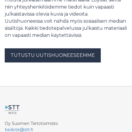
with a high-power electric truck to support the e-
niin yhteyshenkilöidemme tiedot kuin vapaasti
mobility event organized by its Lithuania based
julkaistavissa olevia kuvia ja videoita.
customer Ignitis
Uutishuoneessa voit nähdä myös sosiaalisen median
sisältöjä. Kaikki tiedotepalvelussa julkaistu materiaali
on vapaasti median käytettävissä.
TUTUSTU UUTISHUONEESEEMME
Oy Suomen Tietotoimisto
tiedote@stt.fi