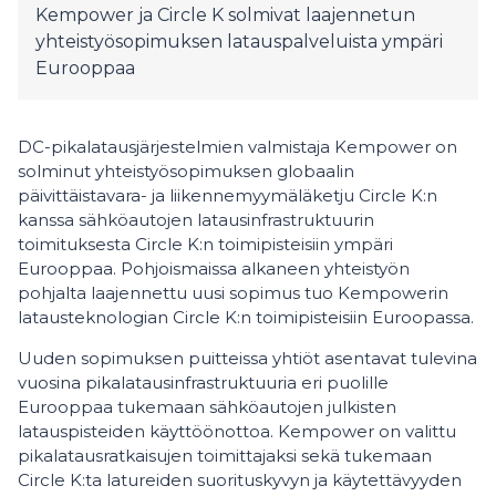
Kempower ja Circle K solmivat laajennetun
yhteistyösopimuksen latauspalveluista ympäri
Eurooppaa
DC-pikalatausjärjestelmien valmistaja Kempower on
solminut yhteistyösopimuksen globaalin
päivittäistavara- ja liikennemyymäläketju Circle K:n
kanssa sähköautojen latausinfrastruktuurin
toimituksesta Circle K:n toimipisteisiin ympäri
Eurooppaa. Pohjoismaissa alkaneen yhteistyön
pohjalta laajennettu uusi sopimus tuo Kempowerin
latausteknologian Circle K:n toimipisteisiin Euroopassa.
Uuden sopimuksen puitteissa yhtiöt asentavat tulevina
vuosina pikalatausinfrastruktuuria eri puolille
Eurooppaa tukemaan sähköautojen julkisten
latauspisteiden käyttöönottoa. Kempower on valittu
pikalatausratkaisujen toimittajaksi sekä tukemaan
Circle K:ta latureiden suorituskyvyn ja käytettävyyden