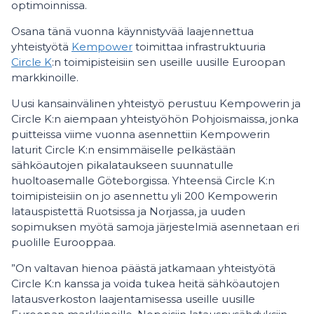
optimoinnissa.
Osana tänä vuonna käynnistyvää laajennettua
yhteistyötä
Kempower
toimittaa infrastruktuuria
Circle K
:n toimipisteisiin sen useille uusille Euroopan
markkinoille.
Uusi kansainvälinen yhteistyö perustuu Kempowerin ja
Circle K:n aiempaan yhteistyöhön Pohjoismaissa, jonka
puitteissa viime vuonna asennettiin Kempowerin
laturit Circle K:n ensimmäiselle pelkästään
sähköautojen pikalataukseen suunnatulle
huoltoasemalle Göteborgissa. Yhteensä Circle K:n
toimipisteisiin on jo asennettu yli 200 Kempowerin
latauspistettä Ruotsissa ja Norjassa, ja uuden
sopimuksen myötä samoja järjestelmiä asennetaan eri
puolille Eurooppaa.
”On valtavan hienoa päästä jatkamaan yhteistyötä
Circle K:n kanssa ja voida tukea heitä sähköautojen
latausverkoston laajentamisessa useille uusille