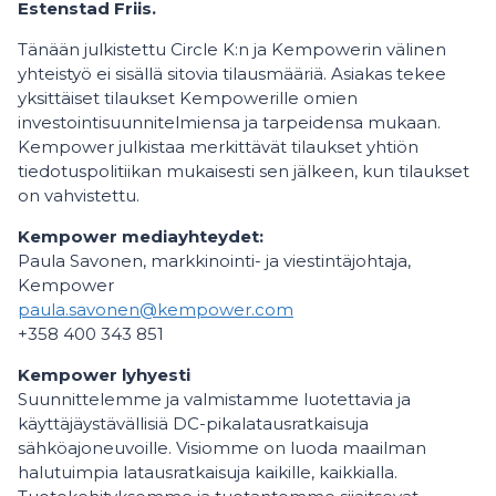
Estenstad Friis.
Tänään julkistettu Circle K:n ja Kempowerin välinen
yhteistyö ei sisällä sitovia tilausmääriä. Asiakas tekee
yksittäiset tilaukset Kempowerille omien
investointisuunnitelmiensa ja tarpeidensa mukaan.
Kempower julkistaa merkittävät tilaukset yhtiön
tiedotuspolitiikan mukaisesti sen jälkeen, kun tilaukset
on vahvistettu.
Kempower mediayhteydet:
Paula Savonen, markkinointi- ja viestintäjohtaja,
Kempower
paula.savonen@kempower.com
+358 400 343 851
Kempower lyhyesti
Suunnittelemme ja valmistamme luotettavia ja
käyttäjäystävällisiä DC-pikalatausratkaisuja
sähköajoneuvoille. Visiomme on luoda maailman
halutuimpia latausratkaisuja kaikille, kaikkialla.