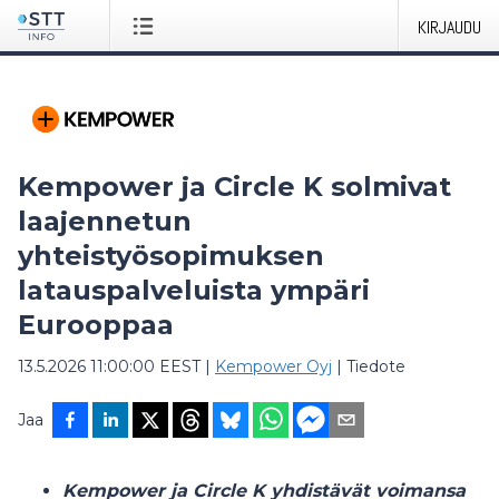
KIRJAUDU
Kempower ja Circle K solmivat
laajennetun
yhteistyösopimuksen
latauspalveluista ympäri
Eurooppaa
13.5.2026 11:00:00 EEST
|
Kempower Oyj
|
Tiedote
Jaa
Kempower ja Circle K yhdistävät voimansa