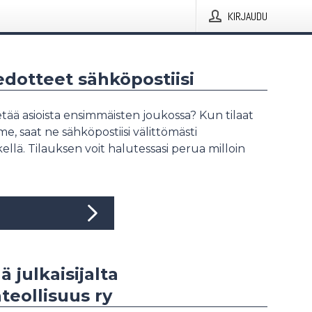
KIRJAUDU
iedotteet sähköpostiisi
tää asioista ensimmäisten joukossa? Kun tilaat
, saat ne sähköpostiisi välittömästi
ellä. Tilauksen voit halutessasi perua milloin
ä julkaisijalta
teollisuus ry