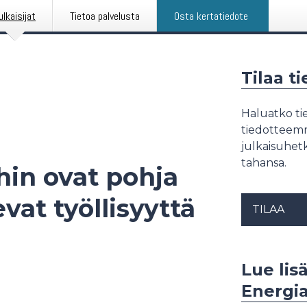
ulkaisijat
Tietoa palvelusta
Osta kertatiedote
Tilaa t
Haluatko tie
tiedotteemme
julkaisuhetk
tahansa.
in ovat pohja
vat työllisyyttä
TILAA
Lue lisä
Energia