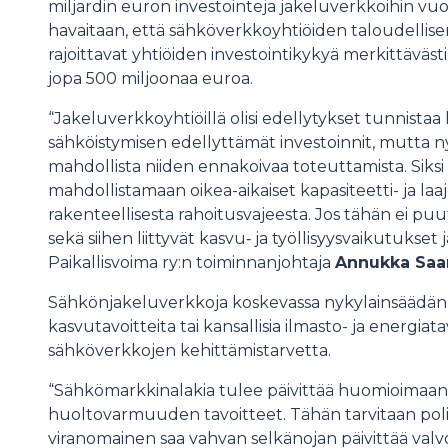
miljardin euron investointeja jakeluverkkoihin vuos
havaitaan, että sähköverkkoyhtiöiden taloudelli
rajoittavat yhtiöiden investointikykyä merkittäväst
jopa 500 miljoonaa euroa.
“Jakeluverkkoyhtiöillä olisi edellytykset tunnista
sähköistymisen edellyttämät investoinnit, mutta 
mahdollista niiden ennakoivaa toteuttamista. Siks
mahdollistamaan oikea-aikaiset kapasiteetti- ja laa
rakenteellisesta rahoitusvajeesta. Jos tähän ei pu
sekä siihen liittyvät kasvu‑ ja työllisyysvaikutuks
Paikallisvoima ry:n toiminnanjohtaja
Annukka Saa
Sähkönjakeluverkkoja koskevassa nykylainsäädän
kasvutavoitteita tai kansallisia ilmasto- ja energia
sähköverkkojen kehittämistarvetta.
“Sähkömarkkinalakia tulee päivittää huomioimaan k
huoltovarmuuden tavoitteet. Tähän tarvitaan polii
viranomainen saa vahvan selkänojan päivittää v