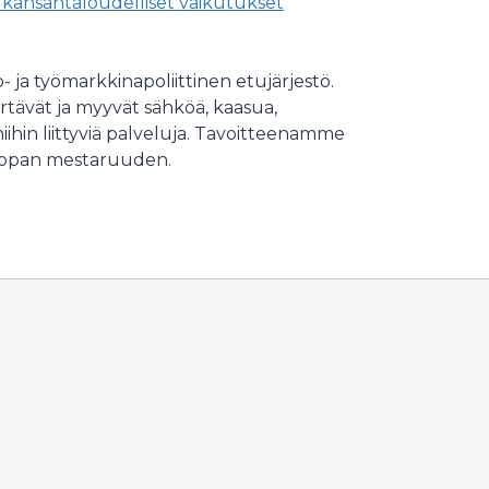
a kansantaloudelliset vaikutukset
- ja työmarkkinapoliittinen etujärjestö.
irtävät ja myyvät sähköä, kaasua,
ihin liittyviä palveluja. Tavoitteenamme
oopan mestaruuden.