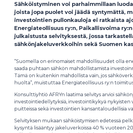
Sähköistyminen voi parhaimmillaan luoda
joista jopa puolet voi jäädä syntymättä, 
investointien pullonkauloja ei ratkaista a
Energiateollisuus ry:n, Paikallisvoima ry:
julkaistusta selvityksestä, jossa tarkaste
sähkönjakeluverkkoihin sekä Suomen kasv
”Suomella on erinomaiset mahdollisuudet olla e
saada puhtaan sähkön mahdollistamista investoinne
Tämä on kuitenkin mahdollista vain, jos sähköverk
huolta”, muistuttaa Energiateollisuus ry:n toimitu
Konsulttiyhtiö AFRYn laatima selvitys arvioi sähk
investointiedellytyksiä, investointikykyä nykyis
puitteissa sekä investointien kansantaloudellisia v
Selvityksen mukaan sähköistymisen edetessä pelk
kysyntä lisääntyy jakeluverkoissa 40 % vuoteen 20