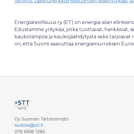
Selvitys: Jakeluverkkoinvestointien edellytykset j
Energiateollisuus ry (ET) on energia-alan elinkeino
Edustamme yrityksiä, jotka tuottavat, hankkivat, si
kaukolämpöä ja kaukojäähdytystä sekä tarjoavat ni
on, että Suomi saavuttaa energiamurroksen Eur
Oy Suomen Tietotoimisto
tiedote@stt.fi
(09) 6958 1286