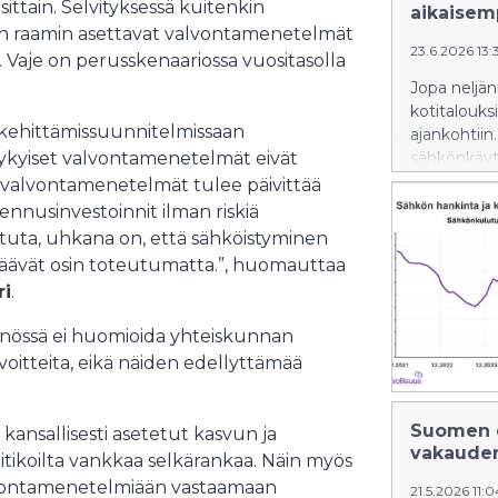
ittain. Selvityksessä kuitenkin
aikaisem
sen raamin asettavat valvontamenetelmät
23.6.2026 13
i. Vaje on perusskenaariossa vuositasolla
Jopa neljä
kotitalouks
a kehittämissuunnitelmissaan
ajankohtiin
nykyiset valvontamenetelmät eivät
sähkönkäyt
Energiateo
i valvontamenetelmät tulee päivittää
tutkimukse
jennusinvestoinnit ilman riskiä
ututa, uhkana on, että sähköistyminen
et jäävät osin toteutumatta.”, huomauttaa
ri
.
nössä ei huomioida yhteiskunnan
tavoitteita, eikä näiden edellyttämää
Suomen e
ansallisesti asetetut kasvun ja
vakaude
tikoilta vankkaa selkärankaa. Näin myös
alvontamenetelmiään vastaamaan
21.5.2026 11: