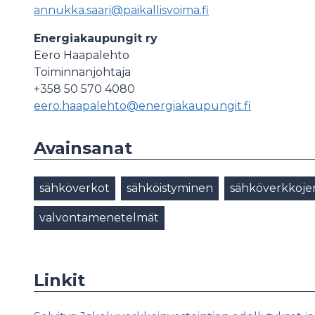
annukka.saari@paikallisvoima.fi
Energiakaupungit ry
Eero Haapalehto
Toiminnanjohtaja
+358 50 570 4080
eero.haapalehto@energiakaupungit.fi
Avainsanat
sähköverkot
sähköistyminen
sähköverkkoje
valvontamenetelmät
Linkit