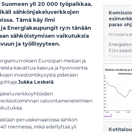
 Suomeen yli 20 000 työpaikkaa,
mikäli sähkönjakeluverkkojen
Komissio
esimerkk
joissa. Tämä käy ilmi
paras oh
n ja Energiakaupungit ry:n tänään
17.7.2026 14:
llaan sähköistymisen vaikutuksia
uun ja työllisyyteen.
Energiateol
EU:n pääst
Sähköistäm
nergiamurroksen Euroopan mestari ja
tervetulle
ista kaivattua kasvua ja hyvinvointia.
politiikkaa
kojen investointikyvystä pidetään
väline myös
kohti strate
sjohtaja
Jukka Leskelä
.
önjakeluverkkoyhtiöiden
ten verkkotoiminnan valvontamenetelmien
aikutuksia.
ästään perusskenaariossa sähkön
40 mennessä, mikä edellyttää yli
Kotitalo