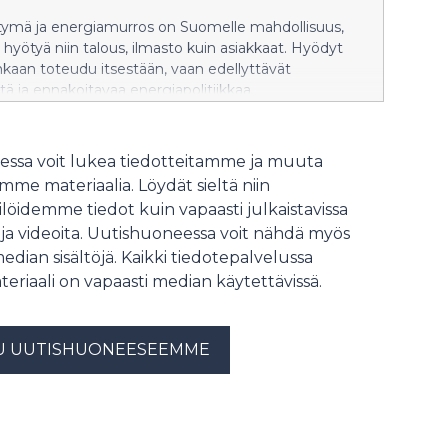
sähkötilastosta.
rtymä ja energiamurros on Suomelle mahdollisuus,
t hyötyä niin talous, ilmasto kuin asiakkaat. Hyödyt
nkaan toteudu itsestään, vaan edellyttävät
stä ja ennakoitavaa energiapolitiikkaa.
ssa voit lukea tiedotteitamme ja muuta
me materiaalia. Löydät sieltä niin
löidemme tiedot kuin vapaasti julkaistavissa
 ja videoita. Uutishuoneessa voit nähdä myös
median sisältöjä. Kaikki tiedotepalvelussa
teriaali on vapaasti median käytettävissä.
U UUTISHUONEESEEMME