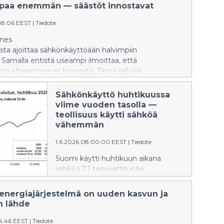
ry:n sähkötilastosta.
paa enemmän — säästöt innostavat
:38:06 EEST
|
Tiedote
nnes
ista ajoittaa sähkönkäyttöään halvimpiin
. Samalla entistä useampi ilmoittaa, että
ön ohjaaminen ei kiinnosta. Tämä selviää
llisuus ry:n teettämästä Sähkömarkkinat 2026 -
sta.
Sähkönkäyttö huhtikuussa
viime vuoden tasolla —
teollisuus käytti sähköä
vähemmän
1.6.2026 08:00:00 EEST
|
Tiedote
Suomi käytti huhtikuun aikana
sähköä 7,1 terawattituntia
— hitusen enemmän kuin viime
vuoden huhtikuussa. Teollisuuden
nergiajärjestelmä on uuden kasvun ja
prosesseissa sähköä kului vähemmän,
n lähde
mutta muu kulutus kasvoi. Tämä
04:46 EEST
|
Tiedote
selviää Energiateollisuus ry:n