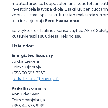
muutostarpeita. Lopputulemana kotiutetaan tutki
investointeja ja työpaikkoja. Lisäksi uuden tuota
kohtuullistaa lopulta kuluttajien maksamia siirto
toiminnanjohtaja
Eero Haapalehto
.
Selvityksen on laatinut konsulttiyhtiö AFRY. Selvitys
kutsuvierastilaisuudessa Helsingissä.
Lisätiedot:
Energiateollisuus ry
Jukka Leskelä
Toimitusjohtaja
+358 50 593 7233
jukka.leskela@energia.fi
Paikallisvoima ry
Annukka Saari
Toiminnanjohtaja
+358 44 578 9139