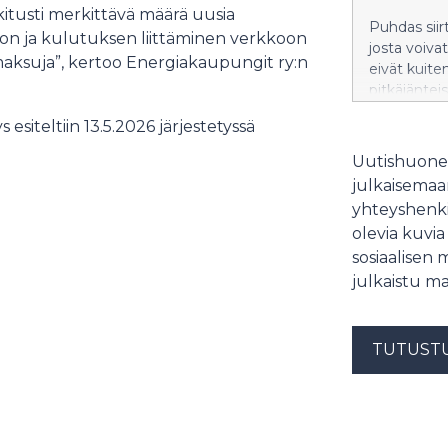
tusti merkittävä määrä uusia
Puhdas sii
nnon ja kulutuksen liittäminen verkkoon
josta voiva
maksuja”, kertoo Energiakaupungit ry:n
eivät kuite
pitkäjäntei
 esiteltiin 13.5.2026 järjestetyssä
Uutishuonee
julkaisemaam
yhteyshenki
olevia kuvia
sosiaalisen 
julkaistu ma
TUTUST