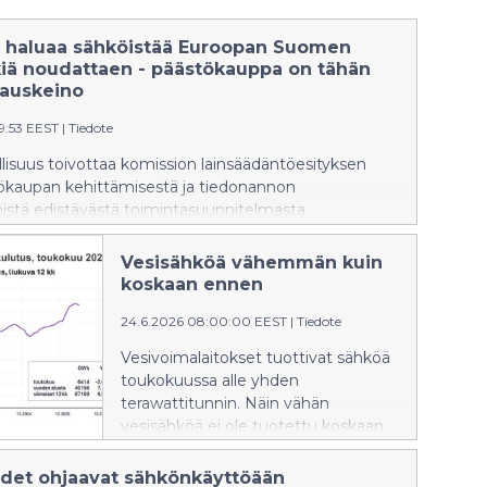
 haluaa sähköistää Euroopan Suomen
iä noudattaen - päästökauppa on tähän
jauskeino
39:53 EEST
|
Tiedote
lisuus toivottaa komission lainsäädäntöesityksen
ökaupan kehittämisestä ja tiedonannon
istä edistävästä toimintasuunnitelmasta
eksi, mutta kannustaa kunnianhimoisempaan
n. Päästökauppa on EU:n ilmastopolitiikan keskeisin
Vesisähköä vähemmän kuin
 2030-luvulla ja sähköistyminen on Euroopan tie
koskaan ennen
gista autonomiaa ja resilienssiä.
24.6.2026 08:00:00 EEST
|
Tiedote
Vesivoimalaitokset tuottivat sähköä
toukokuussa alle yhden
terawattitunnin. Näin vähän
vesisähköä ei ole tuotettu koskaan
aikaisemmin toukokuussa, joka
on yleinen tulvakuukausi. Tämä selviää Energiate
udet ohjaavat sähkönkäyttöään