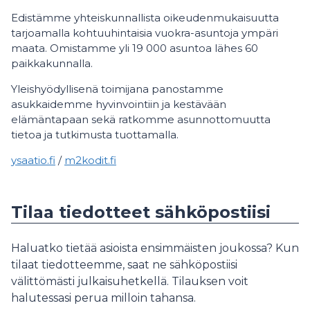
Edistämme yhteiskunnallista oikeudenmukaisuutta
tarjoamalla kohtuuhintaisia vuokra-asuntoja ympäri
maata. Omistamme yli 19 000 asuntoa lähes 60
paikkakunnalla.
Yleishyödyllisenä toimijana panostamme
asukkaidemme hyvinvointiin ja kestävään
elämäntapaan sekä ratkomme asunnottomuutta
tietoa ja tutkimusta tuottamalla.
ysaatio.fi
/
m2kodit.fi
Tilaa tiedotteet sähköpostiisi
Haluatko tietää asioista ensimmäisten joukossa? Kun
tilaat tiedotteemme, saat ne sähköpostiisi
välittömästi julkaisuhetkellä. Tilauksen voit
halutessasi perua milloin tahansa.