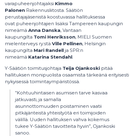
varapuheenjohtajaksi
Kimmo
Palonen
Rakennusliitosta.
Säätiön
perustajajäsenistä koostuvassa hallituksessa
ovat puheenjohtajien lisäksi Tampereen kaupungin
nimeämä
Anna Danska
, Vantaan
kaupungilta
Tomi Henriksson
, MIELI Suomen
mielenterveys ry:stä
Ville Pellinen
, Helsingin
kaupungilta
Mari Randell
ja SPR:n
nimeämä
Katarina Stendahl
.
Y-Säätiön toimitusjohtaja
Teija Ojankoski
pitää
hallituksen monipuolista osaamista tärkeänä erityisesti
nykyisessä toimintaympäristössä.
“Kohtuuhintaisen asumisen tarve kasvaa
jatkuvasti, ja samalla
asunnottomuuden poistaminen vaatii
pitkäjänteistä yhteistyötä eri toimijoiden
välillä. Uuden hallituksen vahva kokemus
tukee Y-Säätiön tavoitteita hyvin”, Ojankoski
sanoo.