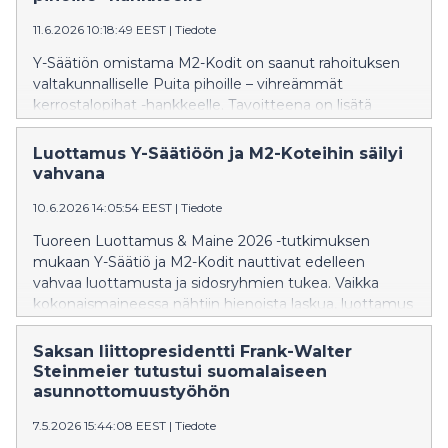
11.6.2026 10:18:49 EEST
|
Tiedote
Y-Säätiön omistama M2-Kodit on saanut rahoituksen
valtakunnalliselle Puita pihoille – vihreämmät
kerrostalopihat -hankkeelle. Tavoitteena on lisätä
kaupunkipuita M2-Kotien pihoille, vahvistaa asukkaiden
osallistumista oman asuinympäristönsä kehittämiseen
Luottamus Y-Säätiöön ja M2-Koteihin säilyi
sekä parantaa piha-alueiden viihtyisyyttä ja luonnon
vahvana
monimuotoisuutta.
10.6.2026 14:05:54 EEST
|
Tiedote
Tuoreen Luottamus & Maine 2026 -tutkimuksen
mukaan Y-Säätiö ja M2-Kodit nauttivat edelleen
vahvaa luottamusta ja sidosryhmien tukea. Vaikka
kokonaismaineessa nähtiin hienoista laskua, luottamus
organisaatioiden toimintaan säilyi vakaalla tasolla.
Saksan liittopresidentti Frank-Walter
Steinmeier tutustui suomalaiseen
asunnottomuustyöhön
7.5.2026 15:44:08 EEST
|
Tiedote