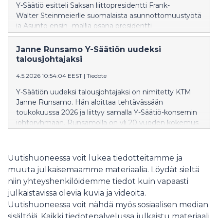
Y-Säätiö esitteli Saksan liittopresidentti Frank-
Walter Steinmeierlle suomalaista asunnottomuustyötä
ja Asunto ensin -mallia osana presidentti
Alexander Stubbn isännöimää Suomen-vierailua.
Vierailun aikana tutustuttiin Pelastusarmeijan
Janne Runsamo Y-Säätiön uudeksi
asumisyksikköön Alppikadulla Helsingissä ja
talousjohtajaksi
keskusteltiin asunnottomuuden vähentämisestä
4.5.2026 10:54:04 EEST
|
Tiedote
osana yhteiskunnan kokonaisturvallisuutta.
Y-Säätiön uudeksi talousjohtajaksi on nimitetty KTM
Janne Runsamo. Hän aloittaa tehtävässään
toukokuussa 2026 ja liittyy samalla Y-Säätiö-konsernin
johtoryhmään. Runsamolla on yli 20 vuoden kokemus
vaativista talous- ja rahoitusjohdon tehtävistä sekä
kotimaisissa että kansainvälisissä organisaatioissa.
Uutishuoneessa voit lukea tiedotteitamme ja
muuta julkaisemaamme materiaalia. Löydät sieltä
niin yhteyshenkilöidemme tiedot kuin vapaasti
julkaistavissa olevia kuvia ja videoita.
Uutishuoneessa voit nähdä myös sosiaalisen median
sisältöjä. Kaikki tiedotepalvelussa julkaistu materiaali