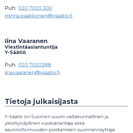
Puh:
020 7020 300
minna.paakkonen@ysaatio.fi
Iina Vaaranen
Viestintäasiantuntija
Y-Säätiö
Puh:
020 7020288
iina.vaaranen@ysaatio.fi
Tietoja julkaisijasta
Y-Säätiö on Suomen suurin valtakunnallinen ja
yleishyödyllinen vuokranantaja sekä
asunnottomuuden poistamisen suunnannäyttäjä.