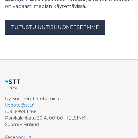
on vapaasti median käytettävissä.
TUTUSTU UUTISHUONEESEEMME
Oy Suomen Tietotoimisto
tiedote@stt.fi
(09) 6958 1286
Porkkalankatu 20 A, 00180 HELSINKI
Suomi – Finland
Facebook
X