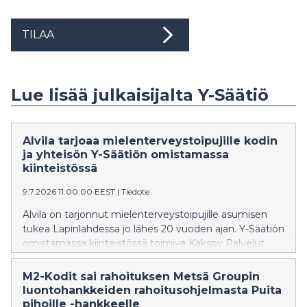
TILAA
Lue lisää julkaisijalta Y-Säätiö
Alvila tarjoaa mielenterveystoipujille kodin
ja yhteisön Y-Säätiön omistamassa
kiinteistössä
9.7.2026 11:00:00 EEST
|
Tiedote
Alvila on tarjonnut mielenterveystoipujille asumisen
tukea Lapinlahdessa jo lähes 20 vuoden ajan. Y-Säätiön
omistamassa kiinteistössä toimiva Kakspy Palvelut
Oy:n asumispalveluyksikkö yhdistää yksilöllisen tuen,
yhteisöllisen arjen ja turvallisen asumisen saman katon
M2-Kodit sai rahoituksen Metsä Groupin
alle.
luontohankkeiden rahoitusohjelmasta Puita
pihoille -hankkeelle