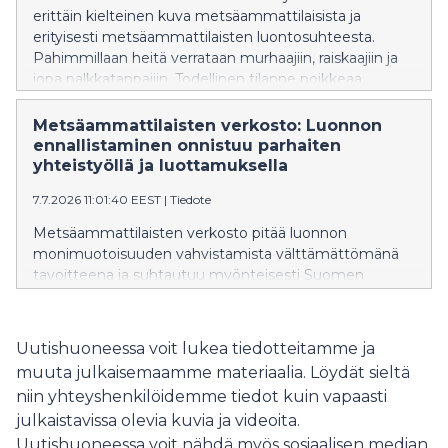
erittäin kielteinen kuva metsäammattilaisista ja
erityisesti metsäammattilaisten luontosuhteesta.
Pahimmillaan heitä verrataan murhaajiin, raiskaajiin ja
jopa palkkatappajiin. Todellinen tilanne poikkeaa
tutkitusti vahvasti näistä näkemyksistä.
Metsäammattilaisille luonto on syy hakeutua alalle ja
Metsäammattilaisten verkosto: Luonnon
luontoa vaalitaan talousmetsissä tunteella ja osana
ennallistaminen onnistuu parhaiten
identiteettiä.
yhteistyöllä ja luottamuksella
7.7.2026 11:01:40 EEST
|
Tiedote
Metsäammattilaisten verkosto pitää luonnon
monimuotoisuuden vahvistamista välttämättömänä
tavoitteena ja suhtautuu myönteisesti Suomen
kansallisen ennallistamissuunnitelman valmisteluun.
Verkoston ympäristöministeriölle ja maa- ja
metsätalousministeriölle antaman lausunnon mukaan
Uutishuoneessa voit lukea tiedotteitamme ja
Suomella on erinomaiset mahdollisuudet onnistua
muuta julkaisemaamme materiaalia. Löydät sieltä
ennallistamisessa, kun ratkaisut perustuvat
niin yhteyshenkilöidemme tiedot kuin vapaasti
tutkimukseen, yhteistyöhön ja maanomistajien
julkaistavissa olevia kuvia ja videoita.
luottamukseen.
Uutishuoneessa voit nähdä myös sosiaalisen median