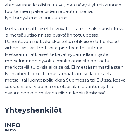
yhteiskunnalle olisi mittava, joka näkyisi yhteiskunnan
tuottamien palveluiden rapautumisena,
työttömyytenä ja kurjuutena.
Metsäammattilaiset toivovat, että metsäkeskusteluissa
ja metsäuutisoinnissa pysytään totuudessa.
Rakentavaa metsäkeskustelua ehkäisee tehokkaasti
virheelliset väitteet, joita pidetään totuutena.
Metsäammattilaiset tekevät sydämellään työtä
metsäluonnon hyväksi, minkä ansiosta on saatu
merkittäviä tuloksia aikaiseksi. Ei metsäammattilaisten
työn aiheettomalla mustamaalaamisella edistetä
metsä- tai luontopolitiikkaa Suomessa tai EU:ssa, koska
seurauksena yleensä on, ettei alan asiantuntijat ja
osaaminen ole mukana niiden kehittämisessä.
Yhteyshenkilöt
INFO