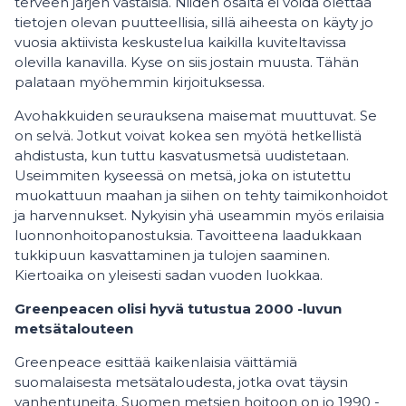
terveen järjen vastaisia. Niiden osalta ei voida olettaa
tietojen olevan puutteellisia, sillä aiheesta on käyty jo
vuosia aktiivista keskustelua kaikilla kuviteltavissa
olevilla kanavilla. Kyse on siis jostain muusta. Tähän
palataan myöhemmin kirjoituksessa.
Avohakkuiden seurauksena maisemat muuttuvat. Se
on selvä. Jotkut voivat kokea sen myötä hetkellistä
ahdistusta, kun tuttu kasvatusmetsä uudistetaan.
Useimmiten kyseessä on metsä, joka on istutettu
muokattuun maahan ja siihen on tehty taimikonhoidot
ja harvennukset. Nykyisin yhä useammin myös erilaisia
luonnonhoitopanostuksia. Tavoitteena laadukkaan
tukkipuun kasvattaminen ja tulojen saaminen.
Kiertoaika on yleisesti sadan vuoden luokkaa.
Greenpeacen olisi hyvä tutustua 2000 -luvun
metsätalouteen
Greenpeace esittää kaikenlaisia väittämiä
suomalaisesta metsätaloudesta, jotka ovat täysin
vanhentuneita. Suomen metsien hoitoon on jo 1990 -