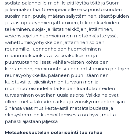
sodista palanneille miehille piti löytää töitä ja Suomi
jälleenrakentaa. Greenpeacelle sekapuustoisuuden
suosiminen, puulajimäärän säilyttäminen, säästöpuiden
ja säästöpuuryhmien jättäminen, tekopökkelöiden
tekeminen, suoja- ja riistatiheikköjen jättäminen,
vesiensuojelun huomioiminen metsänkäsittelyssä,
vaihettumisvyöhykkeiden jättäminen soiden
reunamille, luonnonhoidon huomioiminen
maanmuokkauksissa, vaikeakulkuisten ja
puuntuotannollisesti vähäarvoisten kohteiden
kiertäminen, monimuotoisuuden edistäminen peltojen
reunavyöhykkeillä, palaneen puun lisääminen
kulotuksilla, lajiesiintymien turvaaminen ja
monimuotoisuudelle tärkeiden luontokohteiden
turvaaminen ovat ihan uusia asioita. Vaikka ne ovat
olleet metsätalouden arkea jo vuosikymmenten ajan.
Sinänsä vaatimus kestävästä metsätaloudesta ja
ekosysteemien kunnioittamisesta on hyvä, mutta
pahasti ajastaan jäljessä.
Metsäkeskustelun polarisointi tuo rahaa