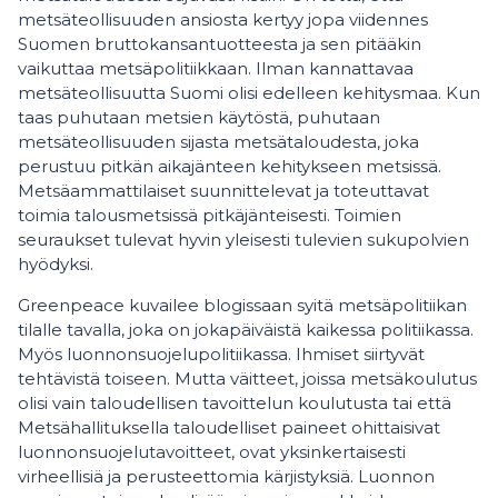
metsäteollisuuden ansiosta kertyy jopa viidennes
Suomen bruttokansantuotteesta ja sen pitääkin
vaikuttaa metsäpolitiikkaan. Ilman kannattavaa
metsäteollisuutta Suomi olisi edelleen kehitysmaa. Kun
taas puhutaan metsien käytöstä, puhutaan
metsäteollisuuden sijasta metsätaloudesta, joka
perustuu pitkän aikajänteen kehitykseen metsissä.
Metsäammattilaiset suunnittelevat ja toteuttavat
toimia talousmetsissä pitkäjänteisesti. Toimien
seuraukset tulevat hyvin yleisesti tulevien sukupolvien
hyödyksi.
Greenpeace kuvailee blogissaan syitä metsäpolitiikan
tilalle tavalla, joka on jokapäiväistä kaikessa politiikassa.
Myös luonnonsuojelupolitiikassa. Ihmiset siirtyvät
tehtävistä toiseen. Mutta väitteet, joissa metsäkoulutus
olisi vain taloudellisen tavoittelun koulutusta tai että
Metsähallituksella taloudelliset paineet ohittaisivat
luonnonsuojelutavoitteet, ovat yksinkertaisesti
virheellisiä ja perusteettomia kärjistyksiä. Luonnon