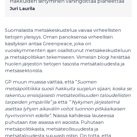
Hakkuiden siirtyminen vahingoittaa planeettaa
Juri Laurila
Suomalaista metsäkeskustelua vaivaa virheellisten
tietojen yleisyys. Oman panoksensa virheellisiin
käsityksiin antaa Greenpeace, joka on
vuosikymmenten ajan osallistunut metsäkeskusteluun
ja metsäpolitiikan tekemiseen. Viimeisin blogi herättää
huolen järjestön tietojen tasosta metsätaloudesta ja
metsäsektorista.
GP muun muassa väittää, että ”
Suomen
metsäpolitiikka suosii hakkuita suojelun sijaan, koska se
rakentuu ensisijaisesti metsäteollisuuden taloudellisten
tarpeiden ympärille”
ja että
”
Nykyinen järjestelmä
asettaa lyhyen aikavälin voitot luonnon pitkäaikaisen
hyvinvoinnin edelle”.
Näissä kahdessa lauseessa
puhutaan itse asiassa eri asioista. Puhutaan
metsäpolitiikasta, metsäteollisuudesta ja
metsätaloudesta sujuvasti ristiin. On totta, että