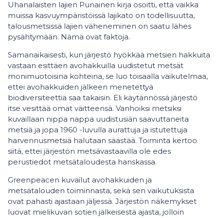
Uhanalaisten lajien Punainen kirja osoitti, että vaikka
muissa kasvuympäristöissä lajikato on todellisuutta,
talousmetsissä lajien väheneminen on saatu lähes
pysähtymään. Nämä ovat faktoja.
Samanaikaisesti, kun järjestö hyökkää metsien hakkuita
vastaan esittäen avohakkuilla uudistetut metsät
monimuotoisina kohteina, se luo toisaalla vaikutelmaa,
ettei avohakkuiden jälkeen menetettyä
biodiversiteettiä saa takaisin. Eli käytännössä järjestö
itse vesittää omat väitteensä. Vanhoiksi metsiksi
kuvaillaan nippa nappa uudistusiän saavuttaneita
metsiä ja jopa 1960 -luvulla aurattuja ja istutettuja
harvennusmetsiä halutaan säästää. Toiminta kertoo
siitä, ettei järjestön metsävastaavilla ole edes
perustiedot metsätaloudesta hanskassa.
Greenpeacen kuvailut avohakkuiden ja
metsätalouden toiminnasta, sekä sen vaikutuksista
ovat pahasti ajastaan jäljessä. Järjestön näkemykset
luovat mielikuvan sotien jälkeisestä ajasta, jolloin