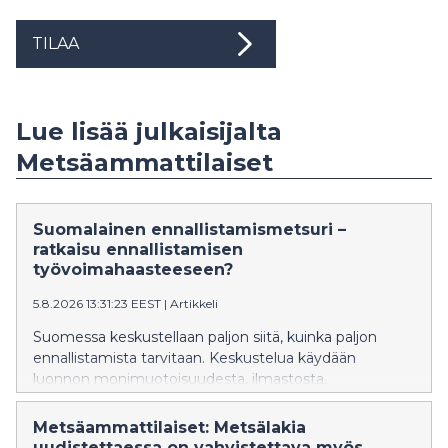
TILAA
Lue lisää julkaisijalta
Metsäammattilaiset
Suomalainen ennallistamismetsuri –
ratkaisu ennallistamisen
työvoimahaasteeseen?
5.8.2026 13:31:23 EEST
|
Artikkeli
Suomessa keskustellaan paljon siitä, kuinka paljon
ennallistamista tarvitaan. Keskustelua käydään
luonnon monimuotoisuudesta, ilmastosta,
kustannuksista ja tavoitteista. Yksi kysymys jää
kuitenkin yllättävän vähälle huomiolle: Kuka tekee
Metsäammattilaiset: Metsälakia
ennallistamistyöt?
uudistettaessa on vahvistettava myös