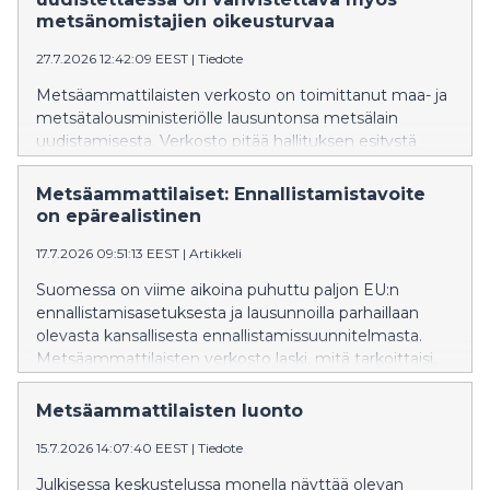
metsänomistajien oikeusturvaa
27.7.2026 12:42:09 EEST
|
Tiedote
Metsäammattilaisten verkosto on toimittanut maa- ja
metsätalousministeriölle lausuntonsa metsälain
uudistamisesta. Verkosto pitää hallituksen esitystä
pääosin onnistuneena, mutta katsoo, että
lakiuudistuksessa on samalla vahvistettava
Metsäammattilaiset: Ennallistamistavoite
metsänomistajien ja metsäammattilaisten
on epärealistinen
oikeusturvaa muuttuneessa toimintaympäristössä.
17.7.2026 09:51:13 EEST
|
Artikkeli
Metsäammattilaisten mukaan suomalaiset metsät
ovat ilmaston, luonnon ja hyvinvoinnin ratkaisu – mutta
Suomessa on viime aikoina puhuttu paljon EU:n
vain silloin, kun niitä voidaan hoitaa pitkäjänteisesti
ennallistamisasetuksesta ja lausunnoilla parhaillaan
tutkimukseen perustuen ja omaisuudensuojaa
olevasta kansallisesta ennallistamissuunnitelmasta.
kunnioittaen.
Metsäammattilaisten verkosto laski, mitä tarkoittaisi,
että kolmasosa Suomesta voitaisiin ennallistaa vuoden
2030 loppuun mennessä. Laskelma paljastaa
Metsäammattilaisten luonto
ennallistamisen todellisen mittakaavan ja tavoitteen
15.7.2026 14:07:40 EEST
|
Tiedote
mahdottomuuden.
Julkisessa keskustelussa monella näyttää olevan