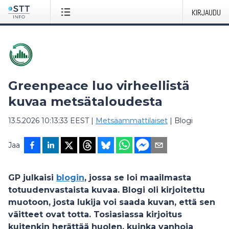
KIRJAUDU
Greenpeace luo virheellistä
kuvaa metsätaloudesta
13.5.2026 10:13:33 EEST
|
Metsäammattilaiset
|
Blogi
Jaa
GP julkaisi
blogin
, jossa se loi maailmasta
totuudenvastaista kuvaa. Blogi oli kirjoitettu
muotoon, josta lukija voi saada kuvan, että sen
väitteet ovat totta. Tosiasiassa kirjoitus
kuitenkin herättää huolen, kuinka vanhoja