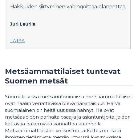
Hakkuiden siirtyminen vahingoittaa planeettaa
Juri Laurila
LATAA
Metsäammattilaiset tuntevat
Suomen metsät
Suomalaisessa metsäuutisoinnissa metsäammattilaiset
ovat naaliin verrattavissa oleva harvinaisuus. Harva
suomalainen on heitä uutisissa nähnyt. He ovat
metsäasioiden parhaita osaajia ja asiantuntijoita, joiden
kattavaa näkemystä kannattaa kuunnella.
Metsäammattilaisten verkoston tarkoitus on lisätä
ihmisten tietämystä metsiin liittyvissä kysymyksissä.