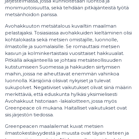
järjestelmässä, jossa kunnioitetaan luontoa ja
monimuotoisuutta, sekä tehdään pitkäjänteistä työtä
metsänhoidon parissa.
Avohakkuuton metsätalous kuvailtiin maailman
pelastajaksi. Tosiasiassa avohakkuiden kieltäminen olisi
kohtalokasta sekä metsien omistajille, luonnolle,
ilmastolle ja suomalaisille. Se romauttaisi metsien
kasvun ja kolminkertaistaisi vuosittaiset hakkuualat.
Pitkällä aikajänteellä se johtaisi metsäteollisuuden
kutistumiseen Suomessa ja hakkuiden siirtymisen
maihin, joissa ne aiheuttavat enemmän vahinkoa
luonnolla. Kärsijöinä olisivat nykyiset ja tulevat
sukupolvet. Negatiiviset vaikutukset olivat siinä määrin
merkittäviä, että eduskunta hylkäsi yksimielisesti
Avohakkuut historiaan -lakialoitteen, jossa myös
Greenpeace oli mukana. Haitalliset vaikutukset ovat
siis järjestön tiedossa.
Greenpeacen maalailemat kuvat metsien
ilmastokestävyydestä ja muusta ovat täysin tieteen ja