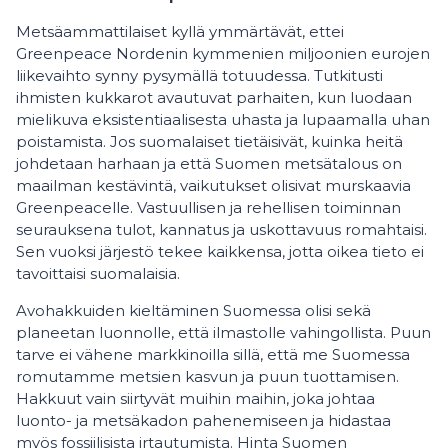
Metsäammattilaiset kyllä ymmärtävät, ettei
Greenpeace Nordenin kymmenien miljoonien eurojen
liikevaihto synny pysymällä totuudessa. Tutkitusti
ihmisten kukkarot avautuvat parhaiten, kun luodaan
mielikuva eksistentiaalisesta uhasta ja lupaamalla uhan
poistamista. Jos suomalaiset tietäisivät, kuinka heitä
johdetaan harhaan ja että Suomen metsätalous on
maailman kestävintä, vaikutukset olisivat murskaavia
Greenpeacelle. Vastuullisen ja rehellisen toiminnan
seurauksena tulot, kannatus ja uskottavuus romahtaisi.
Sen vuoksi järjestö tekee kaikkensa, jotta oikea tieto ei
tavoittaisi suomalaisia.
Avohakkuiden kieltäminen Suomessa olisi sekä
planeetan luonnolle, että ilmastolle vahingollista. Puun
tarve ei vähene markkinoilla sillä, että me Suomessa
romutamme metsien kasvun ja puun tuottamisen.
Hakkuut vain siirtyvät muihin maihin, joka johtaa
luonto- ja metsäkadon pahenemiseen ja hidastaa
myös fossiilisista irtautumista. Hinta Suomen