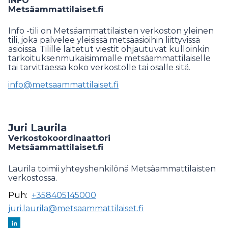
INFO
Metsäammattilaiset.fi
Info -tili on Metsäammattilaisten verkoston yleinen
tili, joka palvelee yleisissä metsäasioihin liittyvissä
asioissa. Tilille laitetut viestit ohjautuvat kulloinkin
tarkoituksenmukaisimmalle metsäammattilaiselle
tai tarvittaessa koko verkostolle tai osalle sitä.
info@metsaammattilaiset.fi
Juri Laurila
Verkostokoordinaattori
Metsäammattilaiset.fi
Laurila toimii yhteyshenkilönä Metsäammattilaisten
verkostossa.
Puh:
+358405145000
juri.laurila@metsaammattilaiset.fi