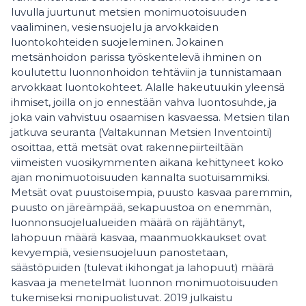
luvulla juurtunut metsien monimuotoisuuden
vaaliminen, vesiensuojelu ja arvokkaiden
luontokohteiden suojeleminen. Jokainen
metsänhoidon parissa työskentelevä ihminen on
koulutettu luonnonhoidon tehtäviin ja tunnistamaan
arvokkaat luontokohteet. Alalle hakeutuukin yleensä
ihmiset, joilla on jo ennestään vahva luontosuhde, ja
joka vain vahvistuu osaamisen kasvaessa. Metsien tilan
jatkuva seuranta (Valtakunnan Metsien Inventointi)
osoittaa, että metsät ovat rakennepiirteiltään
viimeisten vuosikymmenten aikana kehittyneet koko
ajan monimuotoisuuden kannalta suotuisammiksi.
Metsät ovat puustoisempia, puusto kasvaa paremmin,
puusto on järeämpää, sekapuustoa on enemmän,
luonnonsuojelualueiden määrä on räjähtänyt,
lahopuun määrä kasvaa, maanmuokkaukset ovat
kevyempiä, vesiensuojeluun panostetaan,
säästöpuiden (tulevat ikihongat ja lahopuut) määrä
kasvaa ja menetelmät luonnon monimuotoisuuden
tukemiseksi monipuolistuvat. 2019 julkaistu