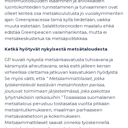
monimuotoisuuden lisääminen ja arvokkaiden
luontokohteiden tunnistaminen ja turvaaminen ovat
olleet kiinteä osa metsäkoulutusta jo vuosikymmenten
ajan. Greenpeacessa tämä kyllä tiedetään, vaikka
muuta esitetään. Salaliittoteorioiden maalailu ehkä
edistää Greenpeacen varainhankintaa, mutta ei
metsäkeskustelua tai metsäpolitiikkaa.
Ketkä hyötyvät nykyisestä metsätaloudesta
GP kuvaili nykyistä metsänkasvatusta tuhoavana ja
kärsimystä aiheuttavana, sekä esitti jälleen kerran
virheellisiä olettamia jatkuvan kasvatuksen hyödyistä.
Se myös väitti, että
”
Metsäammattilaiset, jotka
työskentelevät kestävän metsänhoidon parissa,
joutuvat toimimaan järjestelmässä, joka pakottaa
lyhytnäköisiin ratkaisuihin.”
Tosiasiassa suomalainen
metsätalous perustuu toistasataa vuotta pitkään
metsäntutkimukseen, maailman parhaaseen
metsävaratietoon ja kokemukseen.
Metsäammattilaiset saavat onneksi työskennellä