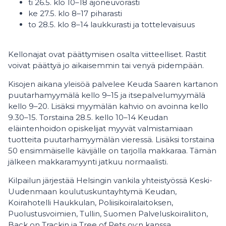
ti 26.5. klo 10–18 ajoneuvorasti
ke 27.5. klo 8–17 piharasti
to 28.5. klo 8–14 laukkurasti ja tottelevaisuus
Kellonajat ovat päättymisen osalta viitteelliset. Rastit
voivat päättyä jo aikaisemmin tai venyä pidempään.
Kisojen aikana yleisöä palvelee Keuda Saaren kartanon
puutarhamyymälä kello 9–15 ja itsepalvelumyymälä
kello 9–20. Lisäksi myymälän kahvio on avoinna kello
9.30–15. Torstaina 28.5. kello 10–14 Keudan
eläintenhoidon opiskelijat myyvät valmistamiaan
tuotteita puutarhamyymälän vieressä. Lisäksi torstaina
50 ensimmäiselle kävijälle on tarjolla makkaraa. Tämän
jälkeen makkaramyynti jatkuu normaalisti.
Kilpailun järjestää Helsingin vankila yhteistyössä Keski-
Uudenmaan koulutuskuntayhtymä Keudan,
Koirahotelli Haukkulan, Poliisikoiralaitoksen,
Puolustusvoimien, Tullin, Suomen Palveluskoiraliiton,
Back on Trackin ja Tree of Pets oy:n kanssa.