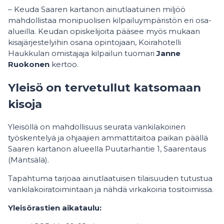
– Keuda Saaren kartanon ainutlaatuinen miljöö
mahdollistaa monipuolisen kilpailuympäristön eri osa-
alueilla. Keudan opiskelijoita pääsee myös mukaan
kisajärjestelyihin osana opintojaan, Koirahotelli
Haukkulan omistajaja kilpailun tuomari
Janne
Ruokonen
kertoo.
Yleisö on tervetullut katsomaan
kisoja
Yleisöllä on mahdollisuus seurata vankilakoirien
työskentelyä ja ohjaajien ammattitaitoa paikan päällä
Saaren kartanon alueella Puutarhantie 1, Saarentaus
(Mäntsälä).
Tapahtuma tarjoaa ainutlaatuisen tilaisuuden tutustua
vankilakoiratoimintaan ja nähdä virkakoiria tositoimissa.
Yleisörastien aikataulu: