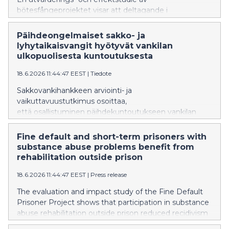
bötesfångeprojektet visar att deltagande i
missbruksrehabilitering utanför fängelse minskade
återfall i kriminalitet bland dem som avtjänade
Päihdeongelmaiset sakko- ja
bötesstraff och korta fängelsestraff.
lyhytaikaisvangit hyötyvät vankilan
ulkopuolisesta kuntoutuksesta
18.6.2026 11:44:47 EEST
|
Tiedote
Sakkovankihankkeen arviointi- ja
vaikuttavuustutkimus osoittaa,
että osallistuminen päihdekuntoutukseen vankilan
ulkopuolella vähensi sakko- ja
lyhytaikaisvankien uusintarikollisuutta.
Fine default and short-term prisoners with
substance abuse problems benefit from
rehabilitation outside prison
18.6.2026 11:44:47 EEST
|
Press release
The evaluation and impact study of the Fine Default
Prisoner Project shows that participation in substance
abuse rehabilitation outside prison reduced recidivism
among fine default prisoners and short-term prisoners.