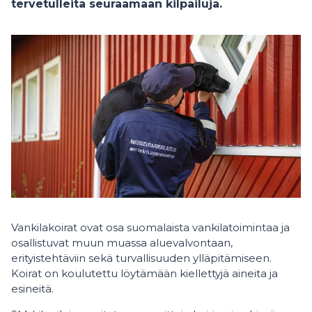
tervetulleita seuraamaan kilpailuja.
Vankilakoirat ovat osa suomalaista vankilatoimintaa ja
osallistuvat muun muassa aluevalvontaan,
erityistehtäviin sekä turvallisuuden ylläpitämiseen.
Koirat on koulutettu löytämään kiellettyjä aineita ja
esineitä.