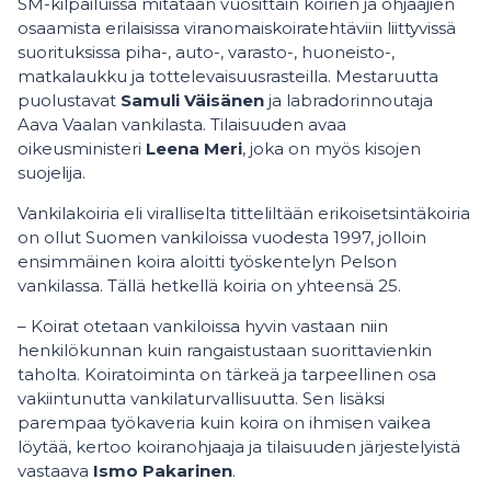
SM-kilpailuissa mitataan vuosittain koirien ja ohjaajien
osaamista erilaisissa viranomaiskoiratehtäviin liittyvissä
suorituksissa piha-, auto-, varasto-, huoneisto-,
matkalaukku ja tottelevaisuusrasteilla. Mestaruutta
puolustavat
Samuli Väisänen
ja labradorinnoutaja
Aava Vaalan vankilasta. Tilaisuuden avaa
oikeusministeri
Leena Meri
, joka on myös kisojen
suojelija.
Vankilakoiria eli viralliselta titteliltään erikoisetsintäkoiria
on ollut Suomen vankiloissa vuodesta 1997, jolloin
ensimmäinen koira aloitti työskentelyn Pelson
vankilassa. Tällä hetkellä koiria on yhteensä 25.
– Koirat otetaan vankiloissa hyvin vastaan niin
henkilökunnan kuin rangaistustaan suorittavienkin
taholta. Koiratoiminta on tärkeä ja tarpeellinen osa
vakiintunutta vankilaturvallisuutta. Sen lisäksi
parempaa työkaveria kuin koira on ihmisen vaikea
löytää, kertoo koiranohjaaja ja tilaisuuden järjestelyistä
vastaava
Ismo Pakarinen
.