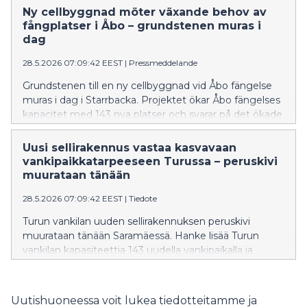
Ny cellbyggnad möter växande behov av
fångplatser i Åbo – grundstenen muras i
dag
28.5.2026 07:09:42 EEST
|
Pressmeddelande
Grundstenen till en ny cellbyggnad vid Åbo fängelse
muras i dag i Starrbacka. Projektet ökar Åbo fängelses
kapacitet med 143 nya platser och svarar på det ökade
behovet av fångplatser i Finland. Den nya
cellbyggnaden tas i drift i början av 2028.
Uusi sellirakennus vastaa kasvavaan
vankipaikkatarpeeseen Turussa – peruskivi
muurataan tänään
28.5.2026 07:09:42 EEST
|
Tiedote
Turun vankilan uuden sellirakennuksen peruskivi
muurataan tänään Saramäessä. Hanke lisää Turun
vankilan kapasiteettia 143 uudella vankipaikalla ja
vastaa kasvaneeseen vankipaikkatarpeeseen
Suomessa. Uusi sellirakennus otetaan käyttöön
alkuvuodesta 2028.
Uutishuoneessa voit lukea tiedotteitamme ja