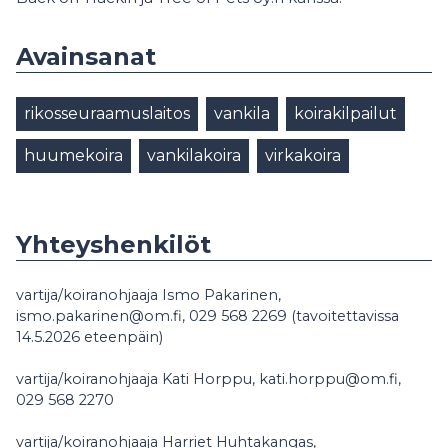
Avainsanat
rikosseuraamuslaitos
vankila
koirakilpailut
huumekoira
vankilakoira
virkakoira
Yhteyshenkilöt
vartija/koiranohjaaja Ismo Pakarinen,
ismo.pakarinen@om.fi, 029 568 2269 (tavoitettavissa
14.5.2026 eteenpäin)
vartija/koiranohjaaja Kati Horppu, kati.horppu@om.fi,
029 568 2270
vartija/koiranohjaaja Harriet Huhtakangas,