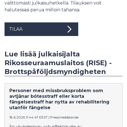
välittömästi julkaisuhetkellä. Tilauksen voit
halutessasi perua milloin tahansa.
TILAA
Lue lisää julkaisijalta
Rikosseuraamuslaitos (RISE) -
Brottspåföljdsmyndigheten
Personer med missbruksproblem som
avtjänar bötesstraff eller korta
fängelsestraff har nytta av rehabilitering
utanför fängelse
18.6.2026 11:44:47 EEST
|
Pressmeddelande
En utvärderings- och effektstudie av