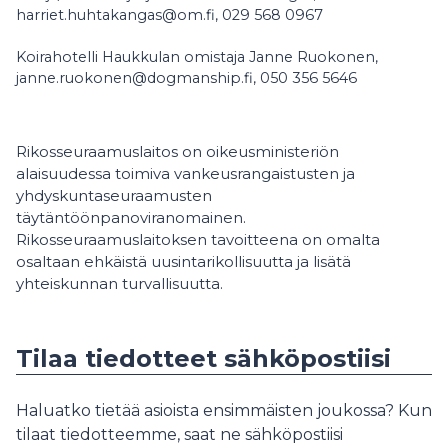
harriet.huhtakangas@om.fi, 029 568 0967
Koirahotelli Haukkulan omistaja Janne Ruokonen,
janne.ruokonen@dogmanship.fi, 050 356 5646
Rikosseuraamuslaitos on oikeusministeriön
alaisuudessa toimiva vankeusrangaistusten ja
yhdyskuntaseuraamusten
täytäntöönpanoviranomainen.
Rikosseuraamuslaitoksen tavoitteena on omalta
osaltaan ehkäistä uusintarikollisuutta ja lisätä
yhteiskunnan turvallisuutta.
Tilaa tiedotteet sähköpostiisi
Haluatko tietää asioista ensimmäisten joukossa? Kun
tilaat tiedotteemme, saat ne sähköpostiisi