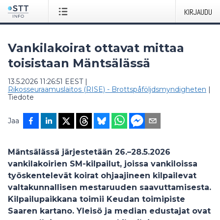
KIRJAUDU
Vankilakoirat ottavat mittaa
toisistaan Mäntsälässä
13.5.2026 11:26:51 EEST
|
Rikosseuraamuslaitos (RISE) - Brottspåföljdsmyndigheten
|
Tiedote
Jaa
Mäntsälässä järjestetään 26.–28.5.2026
vankilakoirien SM-kilpailut, joissa vankiloissa
työskentelevät koirat ohjaajineen kilpailevat
valtakunnallisen mestaruuden saavuttamisesta.
Kilpailupaikkana toimii Keudan toimipiste
Saaren kartano. Yleisö ja median edustajat ovat