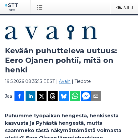
KIRJAUDU
Kevään puhutteleva uutuus:
Eero Ojanen pohtii, mitä on
henki
19.5.2026 08:35:13 EEST
|
Avain
|
Tiedote
Jaa
Puhumme työpaikan hengestä, henkisestä
kasvusta ja Pyhästä hengestä, mutta
saammeko tästä näkymättömästä voimasta
otetta?
Eero Ojasen
lämminhenkinen