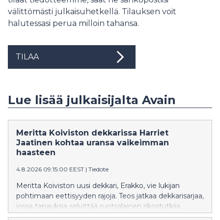
välittömästi julkaisuhetkellä. Tilauksen voit
halutessasi perua milloin tahansa.
TILAA
Lue lisää julkaisijalta Avain
Meritta Koiviston dekkarissa Harriet
Jaatinen kohtaa uransa vaikeimman
haasteen
4.8.2026 09:15:00 EEST
|
Tiedote
Meritta Koiviston uusi dekkari, Erakko, vie lukijan
pohtimaan eettisyyden rajoja. Teos jatkaa dekkarisarjaa,
jossa tapauksia selvittää ruotsalainen rikostutkija
Harriet Jaatinen. Erakko on sarjan neljäs osa ja