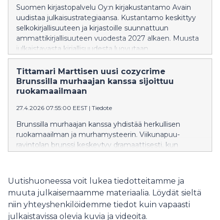
Suomen kirjastopalvelu Oy:n kirjakustantamo Avain
uudistaa julkaisustrategiaansa. Kustantamo keskittyy
selkokirjallisuuteen ja kirjastoille suunnattuun
ammattikirjallisuuteen vuodesta 2027 alkaen. Muusta
julkaistavasta kirjallisuudesta luovutaan.
Tittamari Marttisen uusi cozycrime
Brunssilla murhaajan kanssa sijoittuu
ruokamaailmaan
27.4.2026 07:55:00 EEST
|
Tiedote
Brunssilla murhaajan kanssa yhdistää herkullisen
ruokamaailman ja murhamysteerin. Viikunapuu-
ravintolan brunssi keskeytyy dramaattisesti, kun
kutsuvieras kuolee. Ravintoloitsija Martina ja
rikostutkija Sara selvittävät mysteeriä jännityksen
kasvaessa.
Uutishuoneessa voit lukea tiedotteitamme ja
muuta julkaisemaamme materiaalia. Löydät sieltä
niin yhteyshenkilöidemme tiedot kuin vapaasti
julkaistavissa olevia kuvia ja videoita.