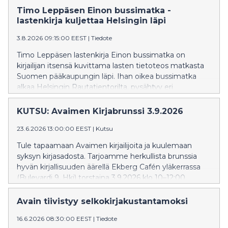
Koiviston kahdeksas romaani.
Timo Leppäsen Einon bussimatka -
lastenkirja kuljettaa Helsingin läpi
3.8.2026 09:15:00 EEST
|
Tiedote
Timo Leppäsen lastenkirja Einon bussimatka on
kirjailijan itsensä kuvittama lasten tietoteos matkasta
Suomen pääkaupungin läpi. Ihan oikea bussimatka
alkaa Helsingin Rautatientorilta, pysähtyy eri
kaupunginosissa ja päättyy Latokartanoon.
Matkaoppaana toimii Eino, joka rakastaa busseja.
KUTSU: Avaimen Kirjabrunssi 3.9.2026
23.6.2026 13:00:00 EEST
|
Kutsu
Tule tapaamaan Avaimen kirjailijoita ja kuulemaan
syksyn kirjasadosta. Tarjoamme herkullista brunssia
hyvän kirjallisuuden äärellä Ekberg Cafén yläkerrassa
(Bulevardi 9, Hki) torstaina 3.9.2026 klo 10–12:00.
Avain tiivistyy selkokirjakustantamoksi
16.6.2026 08:30:00 EEST
|
Tiedote