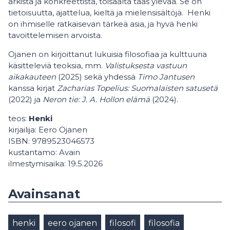
arkista ja konkreettista, toisaalta taas ylevää. Se on
tietoisuutta, ajattelua, kieltä ja mielensisältöjä. Henki
on ihmiselle ratkaisevan tärkeä asia, ja hyvä henki
tavoittelemisen arvoista.
Ojanen on kirjoittanut lukuisia filosofiaa ja kulttuuria
käsitteleviä teoksia, mm.
Valistuksesta vastuun
aikakauteen
(2025) sekä yhdessä
Timo Jantusen
kanssa kirjat
Zacharias Topelius: Suomalaisten satusetä
(2022) ja
Neron tie: J. A. Hollon elämä
(2024).
teos:
Henki
kirjailija: Eero Ojanen
ISBN: 9789523046573
kustantamo: Avain
ilmestymisaika: 19.5.2026
Avainsanat
henki
eero ojanen
filosofi
filosofia