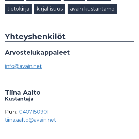
tietokirja
kirjallisuus
avain kustantamo
Yhteyshenkilöt
Arvostelukappaleet
info@avain.net
Tiina Aalto
Kustantaja
Puh:
0407150901
tiina.aalto@avain.net