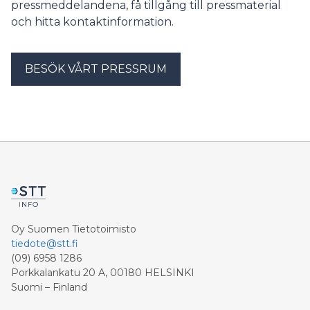
pressmeddelandena, få tillgång till pressmaterial
hälsovårdsfastigheterna. Enkäten besvarades av 157
och hitta kontaktinformation.
kommuner.
BESÖK VÅRT PRESSRUM
Oy Suomen Tietotoimisto
tiedote@stt.fi
(09) 6958 1286
Porkkalankatu 20 A, 00180 HELSINKI
Suomi – Finland