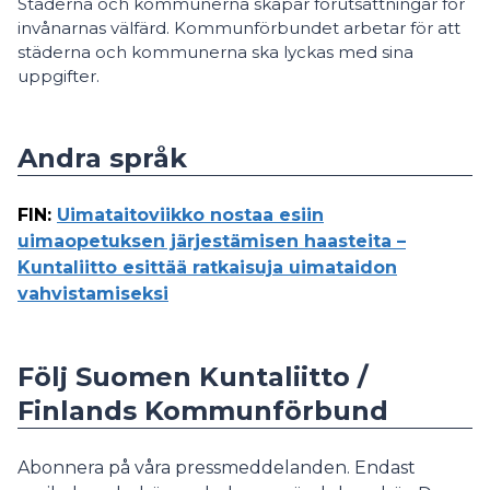
Städerna och kommunerna skapar förutsättningar för
invånarnas välfärd. Kommunförbundet arbetar för att
städerna och kommunerna ska lyckas med sina
uppgifter.
Andra språk
FIN
:
Uimataitoviikko nostaa esiin
uimaopetuksen järjestämisen haasteita –
Kuntaliitto esittää ratkaisuja uimataidon
vahvistamiseksi
Följ Suomen Kuntaliitto /
Finlands Kommunförbund
Abonnera på våra pressmeddelanden. Endast