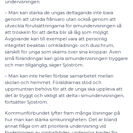
undervisningen.
– Man kan stärka de ungas deltagande inte bara
genom att utreda frånvaro utan också genom att
utveckla förutsättningarna för simundervisningen så
att tröskeln för att delta blir så låg som möjligt.
Avgörande kan till exempel vara att personlig
integritet beaktas i omklädnings- och duschrum,
särskilt för unga som skäms över sina kroppar. Även
små förändringar kan göra simundervisningen tryggare
och mer tillgänglig, säger Sjöström.
– Man kan inte heller förbise samarbetet mellan
skolan och hemmet. Föräldrarnas stöd och
uppmuntran behövs för att de unga ska uppleva att
det är tryggt och viktigt att delta i simundervisningen,
fortsätter Sjöström.
Kommunförbundet lyfter fram många lösningar på
hur man kan stärka simkunnigheten. Det är bland
annat fråga om att prioritera undervisning vid
fördelningen av simhallstider, undanröja hinder för