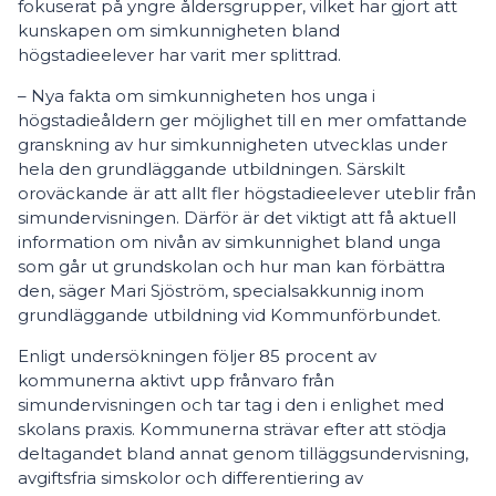
fokuserat på yngre åldersgrupper, vilket har gjort att
kunskapen om simkunnigheten bland
högstadieelever har varit mer splittrad.
– Nya fakta om simkunnigheten hos unga i
högstadieåldern ger möjlighet till en mer omfattande
granskning av hur simkunnigheten utvecklas under
hela den grundläggande utbildningen. Särskilt
oroväckande är att allt fler högstadieelever uteblir från
simundervisningen. Därför är det viktigt att få aktuell
information om nivån av simkunnighet bland unga
som går ut grundskolan och hur man kan förbättra
den, säger Mari Sjöström, specialsakkunnig inom
grundläggande utbildning vid Kommunförbundet.
Enligt undersökningen följer 85 procent av
kommunerna aktivt upp frånvaro från
simundervisningen och tar tag i den i enlighet med
skolans praxis. Kommunerna strävar efter att stödja
deltagandet bland annat genom tilläggsundervisning,
avgiftsfria simskolor och differentiering av