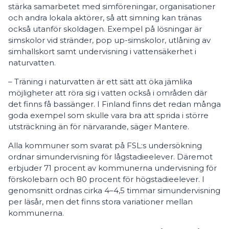
stärka samarbetet med simföreningar, organisationer
och andra lokala aktörer, så att simning kan tränas
också utanför skoldagen. Exempel på lösningar är
simskolor vid stränder, pop up-simskolor, utlåning av
simhallskort samt undervisning i vattensäkerhet i
naturvatten.
– Träning i naturvatten är ett sätt att öka jämlika
möjligheter att röra sig i vatten också i områden där
det finns få bassänger. I Finland finns det redan många
goda exempel som skulle vara bra att sprida i större
utsträckning än för närvarande, säger Mantere.
Alla kommuner som svarat på FSL:s undersökning
ordnar simundervisning för lågstadieelever. Däremot
erbjuder 71 procent av kommunerna undervisning för
förskolebarn och 80 procent för högstadieelever. I
genomsnitt ordnas cirka 4–4,5 timmar simundervisning
per läsår, men det finns stora variationer mellan
kommunerna.