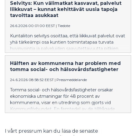
vanligare att med bokbussar, seniorbilar, rullande
Selvitys: Kun välimatkat kasvavat, palvelut
servicepunkter, mobila ungdomslokaler och många
liikkuvat – kunnat kehittävät uusia tapoja
andra uppfinningsrika metoder ta tjänster till platser
tavoittaa asukkaat
där folk lever sina liv.
26.6.2026 00:01:00 EEST
|
Tiedote
Kuntaliiton selvitys osoittaa, että liikkuvat palvelut ovat
yhä tärkeämpi osa kuntien toimintatapaa turvata
hyvinvointia ja palveluiden saavutettavuutta pitkien
välimatkojen Suomessa. Kirjastoautot, senioripakut,
yhteisöbussit, liikkuvat nuorisotilat ja monet muut
Hälften av kommunerna har problem med
kekseliäät keinot tuovat palveluja yhä useammin
tomma social- och hälsovårdsfastigheter
sinne, missä ihmiset arkeaan elävät. – Monessa
24.6.2026 08:58:52 EEST
|
Pressmeddelande
kunnassa liikkuvien palveluiden tavoitteena ei ole vain
palvelun tarjoaminen, vaan myös yksinäisyyden
Tomma social- och hälsovårdsfastigheter orsakar
vähentäminen, yhteisöllisyyden vahvistaminen ja
ekonomiska utmaningar för 48 procent av
uusien kohtaamisten mahdollistaminen, Kuntaliiton
kommunerna, visar en utredning som gjorts vid
hyvinvointiasioiden johtaja Maria Salenius kertoo.
Kommunförbundet. En femtedel av de tillfrågade
uppgav att tomma fastigheter medför betydande
ekonomiska utmaningar. Kommunförbundet
genomförde en enkät i kommunerna på fastlandet
I vårt pressrum kan du läsa de senaste
om situationen för de kommunägda social- och