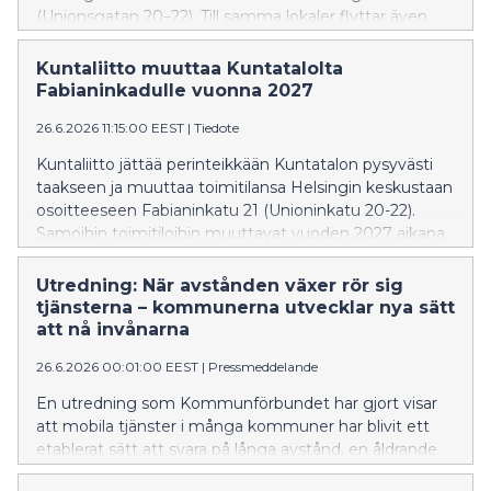
(Unionsgatan 20–22). Till samma lokaler flyttar även
KL-Kustannus Oy och
FCG Koulutus ja konsultointi under 2027.
Kuntaliitto muuttaa Kuntatalolta
Fabianinkadulle vuonna 2027
26.6.2026 11:15:00 EEST
|
Tiedote
Kuntaliitto jättää perinteikkään Kuntatalon pysyvästi
taakseen ja muuttaa toimitilansa Helsingin keskustaan
osoitteeseen Fabianinkatu 21 (Unioninkatu 20-22).
Samoihin toimitiloihin muuttavat vuoden 2027 aikana
myös KL-Kustannus sekä FCG:n Koulutus ja
konsultointi -liiketoiminnat.
Utredning: När avstånden växer rör sig
tjänsterna – kommunerna utvecklar nya sätt
att nå invånarna
26.6.2026 00:01:00 EEST
|
Pressmeddelande
En utredning som Kommunförbundet har gjort visar
att mobila tjänster i många kommuner har blivit ett
etablerat sätt att svara på långa avstånd, en åldrande
befolkning och minskad kollektivtrafik. Det blir allt