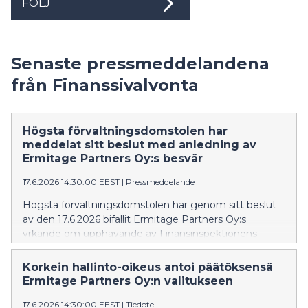
FÖLJ
Senaste pressmeddelandena
från Finanssivalvonta
Högsta förvaltningsdomstolen har
meddelat sitt beslut med anledning av
Ermitage Partners Oy:s besvär
17.6.2026 14:30:00 EEST
|
Pressmeddelande
Högsta förvaltningsdomstolen har genom sitt beslut
av den 17.6.2026 bifallit Ermitage Partners Oy:s
yrkande om upphävande av Finansinspektionens
beslut, som förbjöd Ermitage Partners Oy att
tillhandahålla investeringstjänster utan tillstånd.
Korkein hallinto-oikeus antoi päätöksensä
Ermitage Partners Oy:n valitukseen
17.6.2026 14:30:00 EEST
|
Tiedote