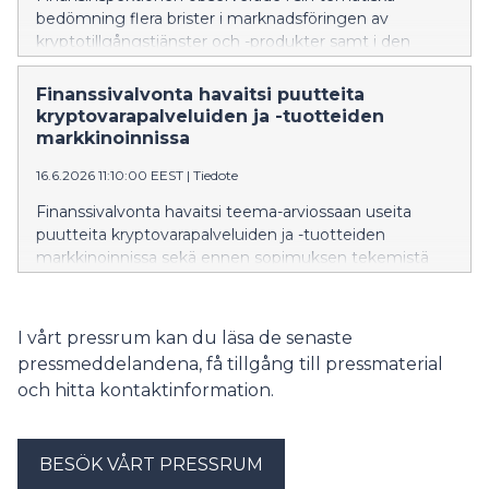
bedömning flera brister i marknadsföringen av
kryptotillgångstjänster och -produkter samt i den
information som ges innan ett avtal ingås. De största
bristerna gällde informationen om risker, ett jämlikt
Finanssivalvonta havaitsi puutteita
och tydligt framställande av upplysningar samt
kryptovarapalveluiden ja -tuotteiden
lämnande av den förhandsinformation som förutsätts
markkinoinnissa
av konsumentskyddslagen.
16.6.2026 11:10:00 EEST
|
Tiedote
Finanssivalvonta havaitsi teema-arviossaan useita
puutteita kryptovarapalveluiden ja -tuotteiden
markkinoinnissa sekä ennen sopimuksen tekemistä
niistä annettavissa tiedoissa. Merkittävimmät puutteet
liittyivät riskeistä kertomiseen, tietojen tasapuoliseen ja
selkeään esittämiseen sekä kuluttajansuojalain
I vårt pressrum kan du läsa de senaste
edellyttämien ennakkotietojen antamiseen.
pressmeddelandena, få tillgång till pressmaterial
och hitta kontaktinformation.
BESÖK VÅRT PRESSRUM