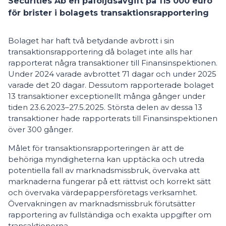
Securities Ab en påföljdsavgift på 115 000 euro
för brister i bolagets transaktionsrapportering
Bolaget har haft två betydande avbrott i sin
transaktionsrapportering då bolaget inte alls har
rapporterat några transaktioner till Finansinspektionen.
Under 2024 varade avbrottet 71 dagar och under 2025
varade det 20 dagar. Dessutom rapporterade bolaget
13 transaktioner exceptionellt många gånger under
tiden 23.6.2023–27.5.2025. Största delen av dessa 13
transaktioner hade rapporterats till Finansinspektionen
över 300 gånger.
Målet för transaktionsrapporteringen är att de
behöriga myndigheterna kan upptäcka och utreda
potentiella fall av marknadsmissbruk, övervaka att
marknaderna fungerar på ett rättvist och korrekt sätt
och övervaka värdepappersföretags verksamhet.
Övervakningen av marknadsmissbruk förutsätter
rapportering av fullständiga och exakta uppgifter om
transaktionerna.