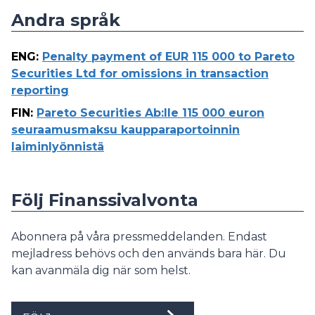
Andra språk
ENG
:
Penalty payment of EUR 115 000 to Pareto
Securities Ltd for omissions in transaction
reporting
FIN
:
Pareto Securities Ab:lle 115 000 euron
seuraamusmaksu kaupparaportoinnin
laiminlyönnistä
Följ Finanssivalvonta
Abonnera på våra pressmeddelanden. Endast
mejladress behövs och den används bara här. Du
kan avanmäla dig när som helst.