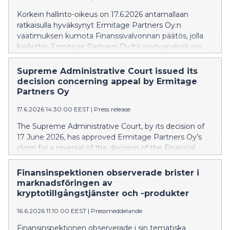
Korkein hallinto-oikeus on 17.6.2026 antamallaan
ratkaisulla hyväksynyt Ermitage Partners Oy:n
vaatimuksen kumota Finanssivalvonnan päätös, jolla
kiellettiin Ermitage Partners Oy:ltä sijoituspalvelujen
tarjoaminen ilman toimilupaa.
Supreme Administrative Court issued its
decision concerning appeal by Ermitage
Partners Oy
17.6.2026 14:30:00 EEST
|
Press release
The Supreme Administrative Court, by its decision of
17 June 2026, has approved Ermitage Partners Oy’s
claim for a reversal of the decision of the Financial
Supervisory Authority (FIN-FSA) prohibiting Ermitage
Partners Oy from offering investment services
Finansinspektionen observerade brister i
without authorisation.
marknadsföringen av
kryptotillgångstjänster och -produkter
16.6.2026 11:10:00 EEST
|
Pressmeddelande
Finansinspektionen observerade i sin tematiska