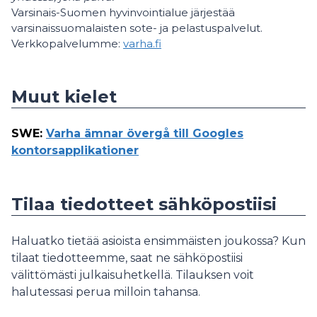
Varsinais-Suomen hyvinvointialue järjestää
varsinaissuomalaisten sote- ja pelastuspalvelut.
Verkkopalvelumme:
varha.fi
Muut kielet
SWE
:
Varha ämnar övergå till Googles
kontorsapplikationer
Tilaa tiedotteet sähköpostiisi
Haluatko tietää asioista ensimmäisten joukossa? Kun
tilaat tiedotteemme, saat ne sähköpostiisi
välittömästi julkaisuhetkellä. Tilauksen voit
halutessasi perua milloin tahansa.