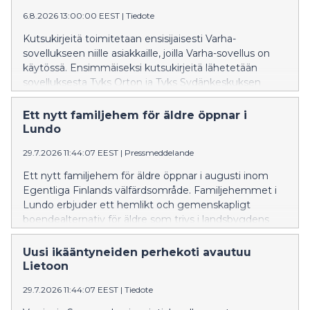
6.8.2026 13:00:00 EEST
|
Tiedote
Kutsukirjeitä toimitetaan ensisijaisesti Varha-
sovellukseen niille asiakkaille, joilla Varha-sovellus on
käytössä. Ensimmäiseksi kutsukirjeitä lähetetään
sovelluksesta Tyks Orton ja Tyks Sydänkeskuksen
potilaille. Kokemusten perusteella toimintamallia
laajennetaan myöhemmin myös muille Tyks-
Ett nytt familjehem för äldre öppnar i
sairaalapalveluiden erikoisaloille.
Lundo
29.7.2026 11:44:07 EEST
|
Pressmeddelande
Ett nytt familjehem för äldre öppnar i augusti inom
Egentliga Finlands välfärdsområde. Familjehemmet i
Lundo erbjuder ett hemlikt och gemenskapligt
boendealternativ för äldre som trivs i landsbygdens
lugn och ro.
Uusi ikääntyneiden perhekoti avautuu
Lietoon
29.7.2026 11:44:07 EEST
|
Tiedote