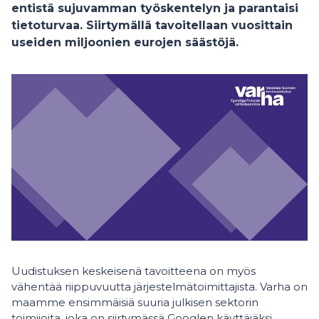
entistä sujuvamman työskentelyn ja parantaisi
tietoturvaa. Siirtymällä tavoitellaan vuosittain
useiden miljoonien eurojen säästöjä.
Uudistuksen keskeisenä tavoitteena on myös
vähentää riippuvuutta järjestelmätoimittajista. Varha on
maamme ensimmäisiä suuria julkisen sektorin
toimijoita, joka on siirtymässä Googlen käyttäjäksi.