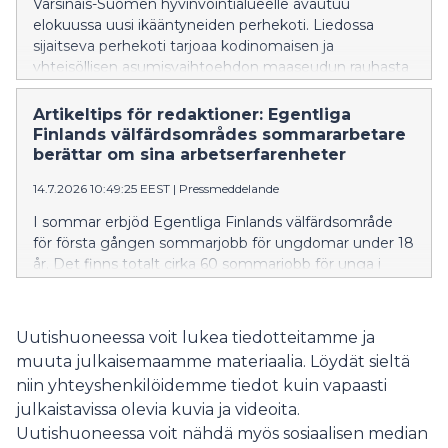
Varsinais-Suomen hyvinvointialueelle avautuu
elokuussa uusi ikääntyneiden perhekoti. Liedossa
sijaitseva perhekoti tarjoaa kodinomaisen ja
yhteisöllisen asumisvaihtoehdon maaseudun rauhasta
nauttiville ikäihmisille.
Artikeltips för redaktioner: Egentliga
Finlands välfärdsområdes sommararbetare
berättar om sina arbetserfarenheter
14.7.2026 10:49:25 EEST
|
Pressmeddelande
I sommar erbjöd Egentliga Finlands välfärdsområde
för första gången sommarjobb för ungdomar under 18
år. Det finns totalt cirka 60 sommarjobb för unga i
assisterande uppgifter inom boendetjänster för äldre,
anstaltsvård samt räddnings- och prehospital
akutsjukvård runt om i Egentliga Finland.
Uutishuoneessa voit lukea tiedotteitamme ja
muuta julkaisemaamme materiaalia. Löydät sieltä
niin yhteyshenkilöidemme tiedot kuin vapaasti
julkaistavissa olevia kuvia ja videoita.
Uutishuoneessa voit nähdä myös sosiaalisen median