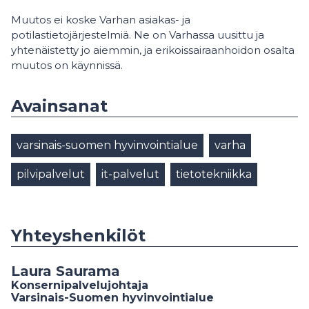
Muutos ei koske Varhan asiakas- ja
potilastietojärjestelmiä. Ne on Varhassa uusittu ja
yhtenäistetty jo aiemmin, ja erikoissairaanhoidon osalta
muutos on käynnissä.
Avainsanat
varsinais-suomen hyvinvointialue
varha
pilvipalvelut
it-palvelut
tietotekniikka
Yhteyshenkilöt
Laura Saurama
Konsernipalvelujohtaja
Varsinais-Suomen hyvinvointialue