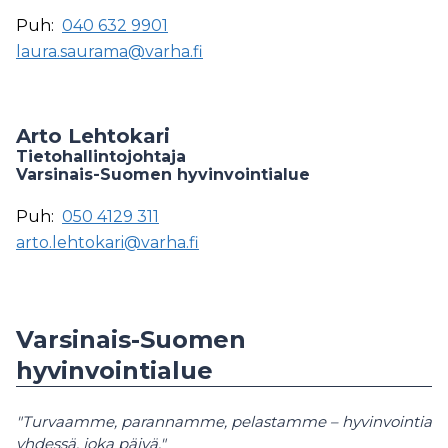
Puh:
040 632 9901
laura.saurama@varha.fi
Arto Lehtokari
Tietohallintojohtaja
Varsinais-Suomen hyvinvointialue
Puh:
050 4129 311
arto.lehtokari@varha.fi
Varsinais-Suomen
hyvinvointialue
"Turvaamme, parannamme, pelastamme – hyvinvointia
yhdessä, joka päivä."