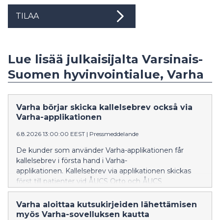
TILAA
Lue lisää julkaisijalta Varsinais-
Suomen hyvinvointialue, Varha
Varha börjar skicka kallelsebrev också via
Varha-applikationen
6.8.2026 13:00:00 EEST
|
Pressmeddelande
De kunder som använder Varha-applikationen får
kallelsebrev i första hand i Varha-
applikationen. Kallelsebrev via applikationen skickas
först till patienter vid ÅUCS Orto och ÅUCS
Hjärtcentret. Utifrån erfarenheterna utvidgas
verksamhetsmodellen senare också till de övriga
Varha aloittaa kutsukirjeiden lähettämisen
specialområdena inom ÅUCS-sjukhustjänster.
myös Varha-sovelluksen kautta