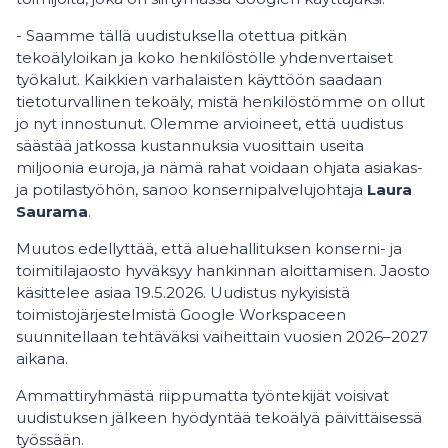
- Saamme tällä uudistuksella otettua pitkän
tekoälyloikan ja koko henkilöstölle yhdenvertaiset
työkalut. Kaikkien varhalaisten käyttöön saadaan
tietoturvallinen tekoäly, mistä henkilöstömme on ollut
jo nyt innostunut. Olemme arvioineet, että uudistus
säästää jatkossa kustannuksia vuosittain useita
miljoonia euroja, ja nämä rahat voidaan ohjata asiakas-
ja potilastyöhön, sanoo konsernipalvelujohtaja
Laura
Saurama
.
Muutos edellyttää, että aluehallituksen konserni- ja
toimitilajaosto hyväksyy hankinnan aloittamisen. Jaosto
käsittelee asiaa 19.5.2026. Uudistus nykyisistä
toimistojärjestelmistä Google Workspaceen
suunnitellaan tehtäväksi vaiheittain vuosien 2026–2027
aikana.
Ammattiryhmästä riippumatta työntekijät voisivat
uudistuksen jälkeen hyödyntää tekoälyä päivittäisessä
työssään.