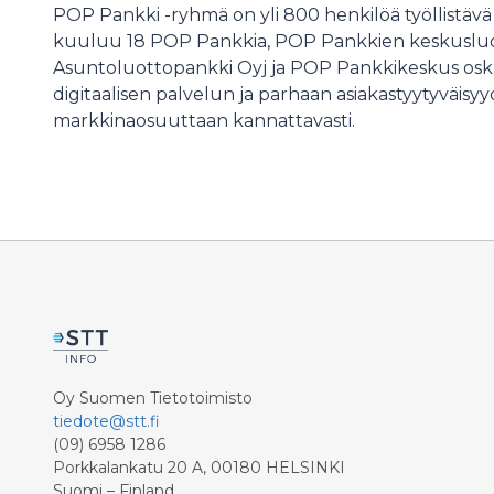
POP Pankki -ryhmä on yli 800 henkilöä työllistä
kuuluu 18 POP Pankkia, POP Pankkien keskusluo
Asuntoluottopankki Oyj ja POP Pankkikeskus osk
digitaalisen palvelun ja parhaan asiakastyytyväisy
markkinaosuuttaan kannattavasti.
Oy Suomen Tietotoimisto
tiedote@stt.fi
(09) 6958 1286
Porkkalankatu 20 A, 00180 HELSINKI
Suomi – Finland