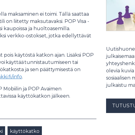
la maksaminen ei toimi. Tällä saattaa
tili on liitetty maksutavaksi. POP Visa -
i kaupoissa ja huoltoasemilla.
iksi verkko-ostokset, jotka edellyttävät
Uutishuonee
 pois käytöstä katkon ajan. Lisäksi POP
julkaisemaam
 voi käyttää tunnistautumiseen tai
yhteyshenki
tökatkosta ja sen päättymisestä on
olevia kuvia
ki.fi/info
.
sosiaalisen 
julkaistu ma
P Mobiilin ja POP Avaimen
tavissa käyttökatkon jälkeen.
TUTUST
i
käyttökatko