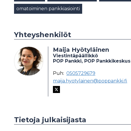
omatoiminen pankkiasiointi
Yhteyshenkilöt
Maija Hyötyläinen
Viestintäpäällikkö
POP Pankki, POP Pankkikeskus
Puh:
0505729679
maija.hyotylainen@poppankki.fi
Tietoja julkaisijasta