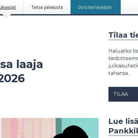
ulkaisijat
Tietoa palvelusta
Osta kertatiedote
Tilaa t
Haluatko tie
tiedotteemme
sa laaja
julkaisuhetk
tahansa.
.2026
TILAA
Lue lis
Pankki