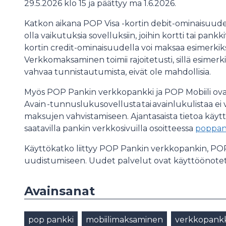
29.5.2026 klo 15 ja päättyy ma 1.6.2026.
Katkon aikana POP Visa -kortin debit-ominaisuudel
olla vaikutuksia sovelluksiin, joihin kortti tai pankki
kortin credit-ominaisuudella voi maksaa esimerkiks
Verkkomaksaminen toimii rajoitetusti, sillä esimerk
vahvaa tunnistautumista, eivät ole mahdollisia.
Myös POP Pankin verkkopankki ja POP Mobiili ovat
Avain -tunnuslukusovellusta tai avainlukulistaa ei
maksujen vahvistamiseen. Ajantasaista tietoa käyt
saatavilla pankin verkkosivuilla osoitteessa
poppank
Käyttökatko liittyy POP Pankin verkkopankin, PO
uudistumiseen. Uudet palvelut ovat käyttöönotet
Avainsanat
pop pankki
mobiilimaksaminen
verkkopankk