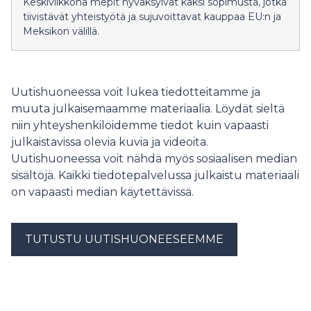
Keskiviikkona mepit hyväksyivät kaksi sopimusta, jotka
tiivistävät yhteistyötä ja sujuvoittavat kauppaa EU:n ja
Meksikon välillä.
Uutishuoneessa voit lukea tiedotteitamme ja
muuta julkaisemaamme materiaalia. Löydät sieltä
niin yhteyshenkilöidemme tiedot kuin vapaasti
julkaistavissa olevia kuvia ja videoita.
Uutishuoneessa voit nähdä myös sosiaalisen median
sisältöjä. Kaikki tiedotepalvelussa julkaistu materiaali
on vapaasti median käytettävissä.
TUTUSTU UUTISHUONEESEEMME