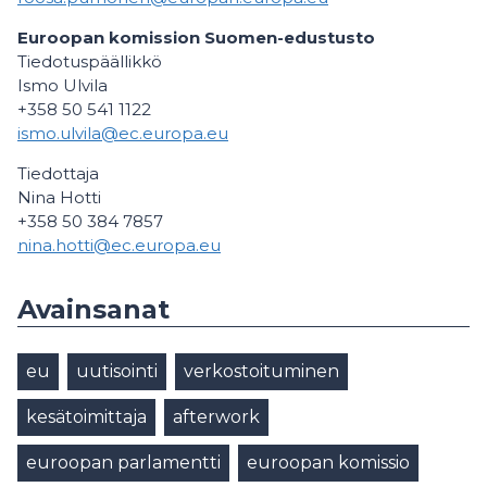
Euroopan komission Suomen-edustusto
Tiedotuspäällikkö
Ismo Ulvila
+358 50 541 1122
ismo.ulvila@ec.europa.eu
Tiedottaja
Nina Hotti
+358 50 384 7857
nina.hotti@ec.europa.eu
Avainsanat
eu
uutisointi
verkostoituminen
kesätoimittaja
afterwork
euroopan parlamentti
euroopan komissio