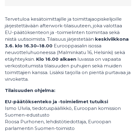
Tervetuloa kesätoimittajille ja toimittajaopiskelijoille
järjestettävään afterwork-tilaisuuteen, joka valottaa
EU-päätöksenteon ja -toimielinten toimintaa sekä
niistä uutisoimista. Tilaisuus järjestetään
keskiviikkona
3.6. klo 16.30–18.00
Eurooppasalin isossa
neuvotteluhuoneessa (Malminkatu 16, Helsinki) sekä
etäyhteyksin.
Klo 16.00 alkaen
luvassa on vapaata
verkostoitumista tilaisuuden puhujien sekä muiden
toimittajien kanssa. Lisäksi tarjolla on pientä purtavaa ja
virvoketta.
Tilaisuuden ohjelma:
EU-päätöksenteko ja -toimielimet tutuiksi
Ismo Ulvila, tiedotuspäällikkö, Euroopan komission
Suomen-edustusto
Roosa Purhonen, lehdistötiedottaja, Euroopan
parlamentin Suomen-toimisto