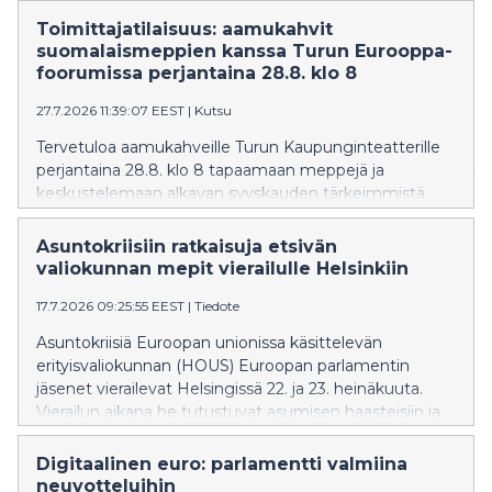
Toimittajatilaisuus: aamukahvit
suomalaismeppien kanssa Turun Eurooppa-
foorumissa perjantaina 28.8. klo 8
27.7.2026 11:39:07 EEST
|
Kutsu
Tervetuloa aamukahveille Turun Kaupunginteatterille
perjantaina 28.8. klo 8 tapaamaan meppejä ja
keskustelemaan alkavan syyskauden tärkeimmistä
kysymyksistä.
Asuntokriisiin ratkaisuja etsivän
valiokunnan mepit vierailulle Helsinkiin
17.7.2026 09:25:55 EEST
|
Tiedote
Asuntokriisiä Euroopan unionissa käsittelevän
erityisvaliokunnan (HOUS) Euroopan parlamentin
jäsenet vierailevat Helsingissä 22. ja 23. heinäkuuta.
Vierailun aikana he tutustuvat asumisen haasteisiin ja
ratkaisuihin.
Digitaalinen euro: parlamentti valmiina
neuvotteluihin