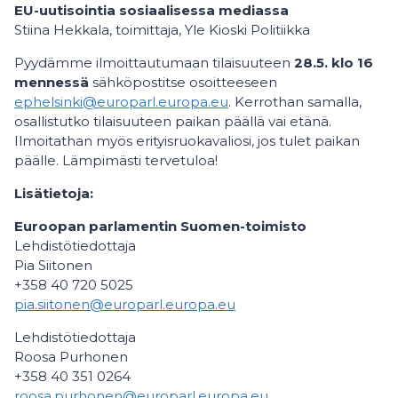
EU-uutisointia sosiaalisessa mediassa
Stiina Hekkala, toimittaja, Yle Kioski Politiikka
Pyydämme ilmoittautumaan tilaisuuteen
28.5. klo 16
mennessä
sähköpostitse osoitteeseen
ephelsinki@europarl.europa.eu
. Kerrothan samalla,
osallistutko tilaisuuteen paikan päällä vai etänä.
Ilmoitathan myös erityisruokavaliosi, jos tulet paikan
päälle. Lämpimästi tervetuloa!
Lisätietoja:
Euroopan parlamentin Suomen-toimisto
Lehdistötiedottaja
Pia Siitonen
+358 40 720 5025
pia.siitonen@europarl.europa.eu
Lehdistötiedottaja
Roosa Purhonen
+358 40 351 0264
roosa.purhonen@europarl.europa.eu