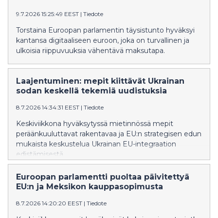
9.7.2026 15:25:49 EEST
|
Tiedote
Torstaina Euroopan parlamentin täysistunto hyväksyi
kantansa digitaaliseen euroon, joka on turvallinen ja
ulkoisia riippuvuuksia vähentävä maksutapa.
Laajentuminen: mepit kiittävät Ukrainan
sodan keskellä tekemiä uudistuksia
8.7.2026 14:34:31 EEST
|
Tiedote
Keskiviikkona hyväksytyssä mietinnössä mepit
peräänkuuluttavat rakentavaa ja EU:n strategisen edun
mukaista keskustelua Ukrainan EU-integraation
edistämisestä.
Euroopan parlamentti puoltaa päivitettyä
EU:n ja Meksikon kauppasopimusta
8.7.2026 14:20:20 EEST
|
Tiedote