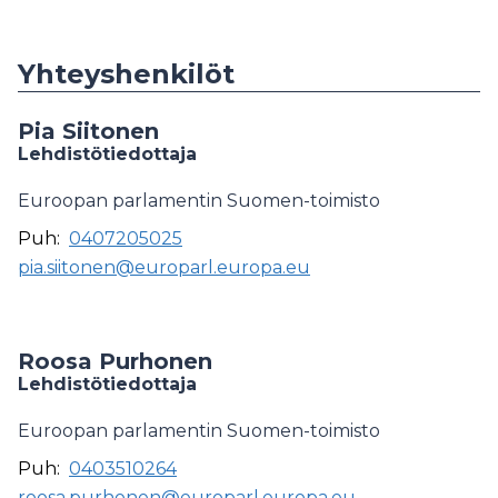
Yhteyshenkilöt
Pia Siitonen
Lehdistötiedottaja
Euroopan parlamentin Suomen-toimisto
Puh:
0407205025
pia.siitonen@europarl.europa.eu
Roosa Purhonen
Lehdistötiedottaja
Euroopan parlamentin Suomen-toimisto
Puh:
0403510264
roosa.purhonen@europarl.europa.eu