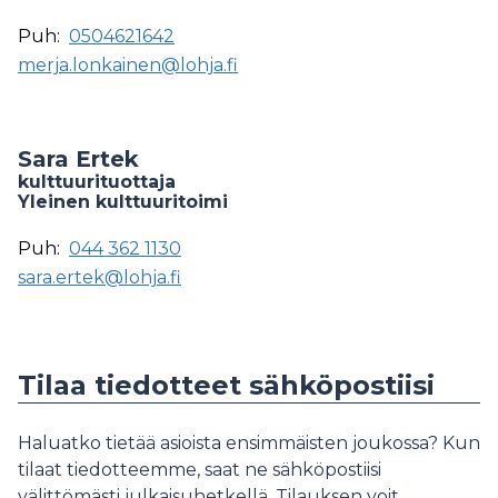
Puh:
0504621642
merja.lonkainen@lohja.fi
Sara Ertek
kulttuurituottaja
Yleinen kulttuuritoimi
Puh:
044 362 1130
sara.ertek@lohja.fi
Tilaa tiedotteet sähköpostiisi
Haluatko tietää asioista ensimmäisten joukossa? Kun
tilaat tiedotteemme, saat ne sähköpostiisi
välittömästi julkaisuhetkellä. Tilauksen voit