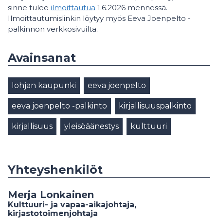
sinne tulee
ilmoittautua
1.6.2026 mennessä.
Ilmoittautumislinkin löytyy myös Eeva Joenpelto -
palkinnon verkkosivuilta.
Avainsanat
lohjan kaupunki
eeva joenpelto
eeva joenpelto -palkinto
kirjallisuuspalkinto
kirjallisuus
yleisöäänestys
kulttuuri
Yhteyshenkilöt
Merja Lonkainen
Kulttuuri- ja vapaa-aikajohtaja,
kirjastotoimenjohtaja