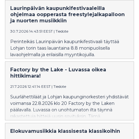
esitetään Beethovenin, Stravinskyn ja Haydnin teoksia.
Solistina Emil Holmström. Liput ennakkoon
Laurinpäivän kaupunkifestivaaleilla
NetTicketistä.
ohjelmaa oopperasta freestylejalkapalloon
ja nuorten musiikkiin
30.7.2026 14:43:51 EEST
|
Tiedote
Perinteikäs Laurinpäivän kaupunkifestivaali täyttää
Lohjan torin taas lauantaina 8.8 monipuolisella
lavaohjelmalla ja erilaisilla myyntikojuilla.
Factory by the Lake - Luvassa oikea
hittikimara!
21.7.2026 12:41:14 EEST
|
Tiedote
Suurlähettiläät ja Lohjan kaupunginorkesteri yhdistävät
voimansa 22.8.2026 klo 20 Factory by the Laken
päälavalla. Luvassa on unohtumaton ilta täynnä
rakastettuja hittejä uusin sovituksin. Tämä
ainutlaatuinen konsertti kutsuu yleisön laulamaan ja
tunnelmoimaan. Liput saatavilla NetTicket.fi-sivustolla.
Elokuvamusiikkia klassisesta klassikoihin
Lisätiedot: fbtl.fi.