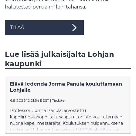
halutessasi perua milloin tahansa.
TILAA
Lue lisää julkaisijalta Lohjan
kaupunki
Elävä ledenda Jorma Panula kouluttamaan
Lohjalle
6.8.2026 12:21:54 EEST
|
Tiedote
Professori Jorma Panula, arvostettu
kapellimestariopettaja, saapuu Lohjalle kouluttamaan
nuoria kapellimestareita. Koulutuksen huipennuksena
on konsertti Laurentius-salissa 3.9.2026 klo 18, jossa