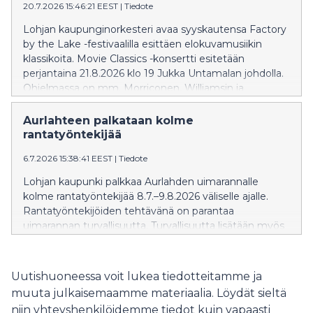
20.7.2026 15:46:21 EEST
|
Tiedote
Lohjan kaupunginorkesteri avaa syyskautensa Factory
by the Lake -festivaalilla esittäen elokuvamusiikin
klassikoita. Movie Classics -konsertti esitetään
perjantaina 21.8.2026 klo 19 Jukka Untamalan johdolla.
Ohjelmassa on mm. Morriconen, Williamsin ja
Zimmerin teoksia. Konsertin solistina hurmaa
multilahjakas Maria Ylipää luontevalla olemuksellaan
Aurlahteen palkataan kolme
sekä ilmaisuvoimaisella ja herkällä äänellään. Niin
rantatyöntekijää
teatterin, television, elokuvien, musikaalien kuin
6.7.2026 15:38:41 EEST
|
Tiedote
monipuolisten musiikkiprojektien koulima taiteilija
antaa jokaiseen esiintymiseensä oman, läsnä olevan ja
Lohjan kaupunki palkkaa Aurlahden uimarannalle
syvästi tunteisiin vetoavan sävynsä. Konsertin juontaa
kolme rantatyöntekijää 8.7.–9.8.2026 väliselle ajalle.
tunnettu näyttelijä Krista Kosonen. Liput ennakkoon
Rantatyöntekijöiden tehtävänä on parantaa
myy NetTicket. Tule ajoissa paikalle, koska klo 17
uimarannan turvallisuutta. Turvallisuutta lisätään myös
esiintyy Cellomania Ilmaiskonsertissa! Katso koko
kylteillä ja levähdysalustoilla.
festivaalin ohjelma fbtl.fi
Uutishuoneessa voit lukea tiedotteitamme ja
muuta julkaisemaamme materiaalia. Löydät sieltä
niin yhteyshenkilöidemme tiedot kuin vapaasti