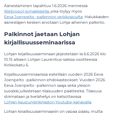
Äänestäminen tapahtuu 1.6.2026 mennessä
Webropol-lomakkeella
, joka löytyy myös
Eeva Joenpelto -palkinnon verkkosivuilta
. Halukkaiden
äänestäjien kesken arvotaan Lohja-aiheinen palkinto.
Palkinnot jaetaan Lohjan
kirjallisuusseminaarissa
Lohjan kirjallisuusseminaari järjestetään la 6.6.2026 klo
10.15 alkaen Lohjan Laurentius-salissa osoitteessa
Kirkkokatu 6.
Kirjallisuusseminaarissa esitellään vuoden 2026 Eeva
Joenpelto -palkinnon ehdokasteokset. Vuoden 2026
Eeva Joenpelto -palkinnon saaja sekä yleisön
suosikki julkistetaan tilaisuuden päätteeksi. Tilaisuus
striimataan ja livelähetys on katsottavissa
Lohjan kaupunginkirjaston Youtube-kanavalla
.
Lohjan kirjallisuusseminaariin on vapaa pääsy, mutta