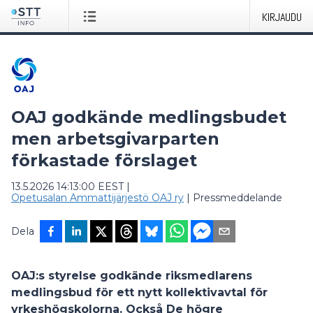
KIRJAUDU
OAJ godkände medlingsbudet
men arbetsgivarparten
förkastade förslaget
13.5.2026 14:13:00 EEST
|
Opetusalan Ammattijärjestö OAJ ry
|
Pressmeddelande
Dela
OAJ:s styrelse godkände riksmedlarens
medlingsbud för ett nytt kollektivavtal för
yrkeshögskolorna. Också De högre