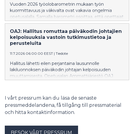
Vuoden 2026 työolobarometrin mukaan työn
kuormittavuus ja väkivalta ovat vakavia ongelmia
opetusalalla. Samalla barometri osoittaa, että opettajat
ovat aiempaa tyytyväisempiä työoloihinsa.
OAJ: Hallitus romuttaa päiväkodin johtajien
kelpoisuuksia vastoin tutkimustietoa ja
perusteluita
11.7.2026 06:00:00 EEST
|
Tiedote
Hallitus lähetti eilen perjantaina lausunnolle
lakiluonnoksen päiväkodin johtajan kelpoisuuden
muuttamisesta. Opetusalan Ammattijärjestö OAJ
kritisoi voimakkaasti hallituksen päätöstä väljentää
päiväkodinjohtajien kelpoisuusvaatimuksia vastoin
tutkittua tietoa ja ilman muutostarvetta.
I vårt pressrum kan du läsa de senaste
pressmeddelandena, få tillgång till pressmaterial
och hitta kontaktinformation.
BESÖK VÅRT PRESSRUM