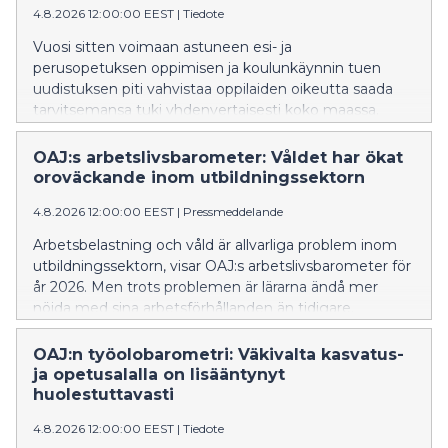
4.8.2026 12:00:00 EEST
|
Tiedote
och skolor i enlighet med lagstiftningen och
Undervisnings- och kulturministeriets anvisningar.
Vuosi sitten voimaan astuneen esi- ja
perusopetuksen oppimisen ja koulunkäynnin tuen
uudistuksen piti vahvistaa oppilaiden oikeutta saada
tarvitsemansa tuki yhdenvertaisesti koko maassa.
OAJ:n rehtoreille ja opettajille tekemä kysely osoittaa,
että lain tulkintaan liittyvät epäselvyydet estävät
OAJ:s arbetslivsbarometer: Våldet har ökat
monia oppilaita saamasta tarvitsemaansa tukea. OAJ
oroväckande inom utbildningssektorn
vaatii, että opetuksen järjestäjät varmistavat
4.8.2026 12:00:00 EEST
|
Pressmeddelande
toteuttavansa oppimisen ja koulunkäynnin tukea
OKM:n ohjeistuksen ja lain mukaisesti kaikissa kunnissa
Arbetsbelastning och våld är allvarliga problem inom
ja kouluissa.
utbildningssektorn, visar OAJ:s arbetslivsbarometer för
år 2026. Men trots problemen är lärarna ändå mer
nöjda med sina arbetsförhållanden än tidigare.
OAJ:n työolobarometri: Väkivalta kasvatus-
ja opetusalalla on lisääntynyt
huolestuttavasti
4.8.2026 12:00:00 EEST
|
Tiedote