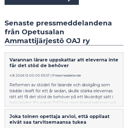
Senaste pressmeddelandena
från Opetusalan
Ammattijärjestö OAJ ry
Varannan lärare uppskattar att eleverna inte
får det stöd de behöver
4.8.2026 12:00:00 EEST
|
Pressmeddelande
Reformen av stödet för lärande och skolgång som
trädde i kraft för ett år sedan, skulle stärka elevernas
rätt att få det stöd de behöver på ett likvärdigt sätt i
hela landet. En enkät OAJ har gjort bland rektorer och
lärare visar att oklarheter i lagtolkningen gör att
många elever blir utan det stöd som behövs. OAJ
Joka toinen opettaja arvioi, että oppilaat
kräver att utbildningsanordnarna säkerställer att stödet
eivät saa tarvitsemaansa tukea
för lärande och skolgång genomförs i alla kommuner