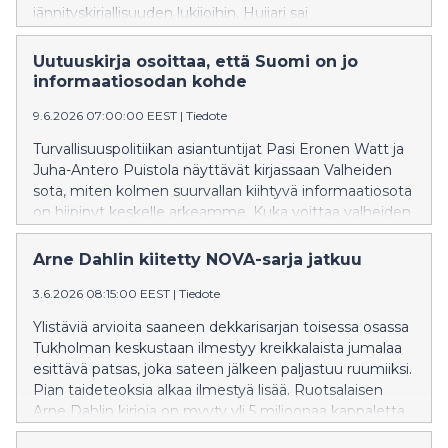
jännityskirjallisuuden lukijoihin. Huijari sai
poikkeuksellista kiitosta ja nappasi Vuoden
esikoisdekkari -ehdokkuuden. Sarjan toisessa osassa
Uutuuskirja osoittaa, että Suomi on jo
Rebekka soluttautuu menestyneen
informaatiosodan kohde
hyvinvointivaikuttajan lähipiiriin ja ajautuu
9.6.2026 07:00:00 EEST
|
Tiedote
hengenvaaralliseen manipulointipeliin.
Turvallisuuspolitiikan asiantuntijat Pasi Eronen Watt ja
Juha-Antero Puistola näyttävät kirjassaan Valheiden
sota, miten kolmen suurvallan kiihtyvä informaatiosota
on hiipinyt keskelle arkeamme. Kuka voittaa valheiden
sodan, ja mitä Suomen pitäisi tehdä?
Arne Dahlin kiitetty NOVA-sarja jatkuu
3.6.2026 08:15:00 EEST
|
Tiedote
Ylistäviä arvioita saaneen dekkarisarjan toisessa osassa
Tukholman keskustaan ilmestyy kreikkalaista jumalaa
esittävä patsas, joka sateen jälkeen paljastuu ruumiiksi.
Pian taideteoksia alkaa ilmestyä lisää. Ruotsalaisen
Arne Dahlin kirjoja on myyty yli 5 miljoonaa kappaletta
ja käännetty 32 kielelle.