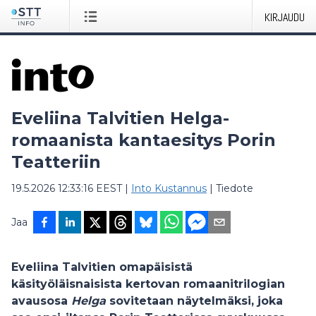
KIRJAUDU
Eveliina Talvitien Helga-
romaanista kantaesitys Porin
Teatteriin
19.5.2026 12:33:16 EEST
|
Into Kustannus
|
Tiedote
Jaa
Eveliina Talvitien omapäisistä
käsityöläisnaisista kertovan romaanitrilogian
avausosa
Helga
sovitetaan näytelmäksi, joka