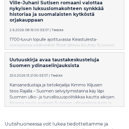
Ville-Juhani Sutisen romaani valottaa
nykyisen luksuslomakohteen synkkää
historiaa ja suomalaisten kytköstä
orjakauppaan
2.6.2026 08:15:00 EEST
|
Tiedote
1700-luvun lopulle ajoittuvassa Kiirastulesta-
romaanissa päähenkilö Rasti lähtee köyhän Suomen
syrjäseudulta etsimään parempaa elämää ja ajautuu
Ruotsin siirtomaahan Saint-Barthélemyyn Karibialle.
Uutuuskirja avaa taustakeskusteluja
Siellä hän tempautuu osaksi orjakaupan julmaa
Suomen ydinaselinjauksista
koneistoa.
25.5.2026 13:21:50 EEST
|
Tiedote
Kansanedustaja ja tietokirjailija Kimmo Kiljusen
teos Rajalla – Suomen selviytymistarina käy läpi
Suomen ulko- ja turvallisuuspolitiikkaa kautta aikojen.
Kirjassa myös avataan Suomen ydinaselinjauksiin ja
ydinenergialain muutoksiin liittyviä keskusteluja, joita
tasavallan presidentin ja pääministerin kanssa käytiin
tehtäessä puolustusyhteistyösopimus Yhdysvaltojen
Uutishuoneessa voit lukea tiedotteitamme ja
kanssa.