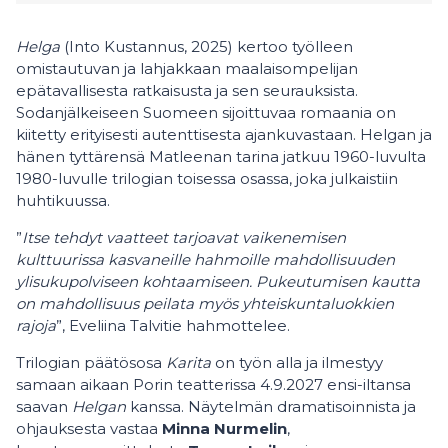
Helga
(Into Kustannus, 2025) kertoo työlleen
omistautuvan ja lahjakkaan maalaisompelijan
epätavallisesta ratkaisusta ja sen seurauksista.
Sodanjälkeiseen Suomeen sijoittuvaa romaania on
kiitetty erityisesti autenttisesta ajankuvastaan. Helgan ja
hänen tyttärensä Matleenan tarina jatkuu 1960-luvulta
1980-luvulle trilogian toisessa osassa, joka julkaistiin
huhtikuussa.
”
Itse tehdyt vaatteet tarjoavat vaikenemisen
kulttuurissa kasvaneille hahmoille mahdollisuuden
ylisukupolviseen kohtaamiseen. Pukeutumisen kautta
on mahdollisuus peilata myös yhteiskuntaluokkien
rajoja
”, Eveliina Talvitie hahmottelee.
Trilogian päätösosa
Karita
on työn alla ja ilmestyy
samaan aikaan Porin teatterissa 4.9.2027 ensi-iltansa
saavan
Helgan
kanssa. Näytelmän dramatisoinnista ja
ohjauksesta vastaa
Minna
Nurmelin
,