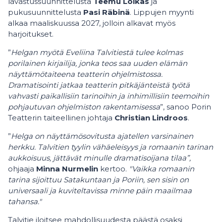
lavastussuunnittelusta
Teemu Loikas
ja
pukusuunnittelusta
Pasi Räbinä
. Lippujen myynti
alkaa maaliskuussa 2027, jolloin alkavat myös
harjoitukset.
”
Helgan myötä Eveliina Talvitiestä tulee kolmas
porilainen kirjailija, jonka teos saa uuden elämän
näyttämötaiteena teatterin ohjelmistossa.
Dramatisointi jatkaa teatterin pitkäjänteistä työtä
vahvasti paikallisiin tarinoihin ja inhimillisiin teemoihin
pohjautuvan ohjelmiston rakentamisessa
”, sanoo Porin
Teatterin taiteellinen johtaja
Christian Lindroos
.
”
Helga on näyttämösovitusta ajatellen varsinainen
herkku. Talvitien tyylin vähäeleisyys ja romaanin tarinan
aukkoisuus, jättävät minulle dramatisoijana tilaa”,
ohjaaja
Minna Nurmelin
kertoo.
"Vaikka romaanin
tarina sijoittuu Satakuntaan ja Poriin, sen sisin on
universaali ja kuviteltavissa minne päin maailmaa
tahansa."
Talvitie iloitsee mahdollisuudesta päästä osaksi