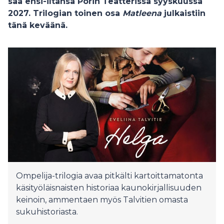
saa ensi-iltansa Porin Teatterissa syyskuussa
2027. Trilogian toinen osa
Matleena
julkaistiin
tänä keväänä.
Ompelija-trilogia avaa pitkälti kartoittamatonta
käsityöläisnaisten historiaa kaunokirjallisuuden
keinoin, ammentaen myös Talvitien omasta
sukuhistoriasta.