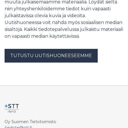
muuta julkaisemaamme materiaalia. Löydät sieltä
niin yhteyshenkilöidemme tiedot kuin vapaasti
julkaistavissa olevia kuvia ja videoita.
Uutishuoneessa voit nähdä myös sosiaalisen median
sisältöjä. Kaikki tiedotepalvelussa julkaistu materiaali
on vapaasti median käytettävissä.
TUTUSTU UUTISHUONEESEEMME
Oy Suomen Tietotoimisto
tiedote@stt.fi