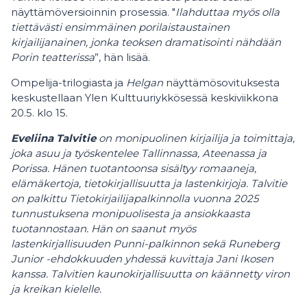
näyttämöversioinnin prosessia. "
Ilahduttaa myös olla
tiettävästi ensimmäinen porilaistaustainen
kirjailijanainen, jonka teoksen dramatisointi nähdään
Porin teatterissa
”, hän lisää.
Ompelija-trilogiasta ja
Helgan
näyttämösovituksesta
keskustellaan Ylen Kulttuuriykkösessä keskiviikkona
20.5. klo 15.
Eveliina Talvitie
on monipuolinen kirjailija ja toimittaja,
joka asuu ja työskentelee Tallinnassa, Ateenassa ja
Porissa. Hänen tuotantoonsa sisältyy romaaneja,
elämäkertoja, tietokirjallisuutta ja lastenkirjoja. Talvitie
on palkittu Tietokirjailijapalkinnolla vuonna 2025
tunnustuksena monipuolisesta ja ansiokkaasta
tuotannostaan. Hän on saanut myös
lastenkirjallisuuden Punni-palkinnon sekä Runeberg
Junior -ehdokkuuden yhdessä kuvittaja Jani Ikosen
kanssa. Talvitien kaunokirjallisuutta on käännetty viron
ja kreikan kielelle.