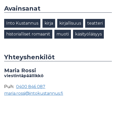
Avainsanat
Into Kustannus
kirja
kirjallisuus
teatteri
historialliset romaanit
muoti
käsityöläisyys
Yhteyshenkilöt
Maria Rossi
viestintäpäällikkö
Puh:
0400 846 087
maria.rossi@intokustannus.fi