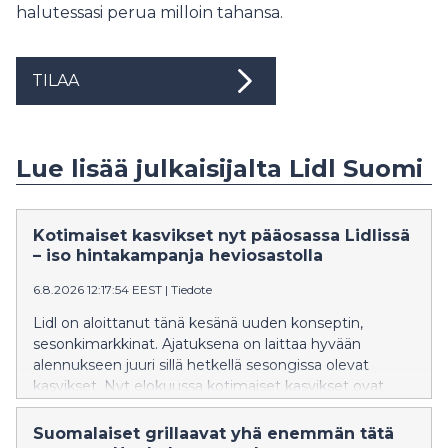
halutessasi perua milloin tahansa.
TILAA
Lue lisää julkaisijalta Lidl Suomi
Kotimaiset kasvikset nyt pääosassa Lidlissä
– iso hintakampanja heviosastolla
6.8.2026 12:17:54 EEST
|
Tiedote
Lidl on aloittanut tänä kesänä uuden konseptin,
sesonkimarkkinat. Ajatuksena on laittaa hyvään
alennukseen juuri sillä hetkellä sesongissa olevat
kasvikset. Nyt elokuussa kotimaiset kasvikset ovat
pääosassa. Suomalaiset kasvikset ovat parhaimmillaan
juuri nyt, sillä luonnollisen satokauden aikana ne ovat
Suomalaiset grillaavat yhä enemmän tätä