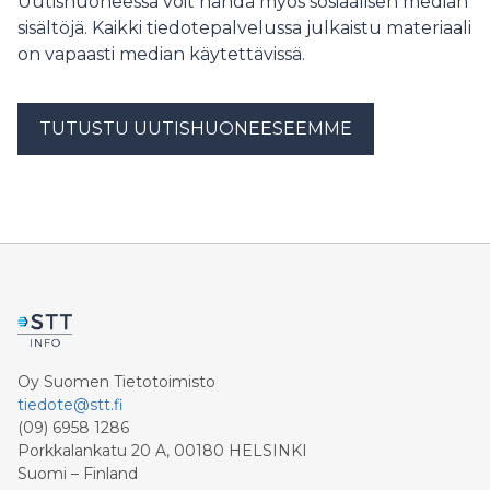
Uutishuoneessa voit nähdä myös sosiaalisen median
sisältöjä. Kaikki tiedotepalvelussa julkaistu materiaali
on vapaasti median käytettävissä.
TUTUSTU UUTISHUONEESEEMME
Oy Suomen Tietotoimisto
tiedote@stt.fi
(09) 6958 1286
Porkkalankatu 20 A, 00180 HELSINKI
Suomi – Finland