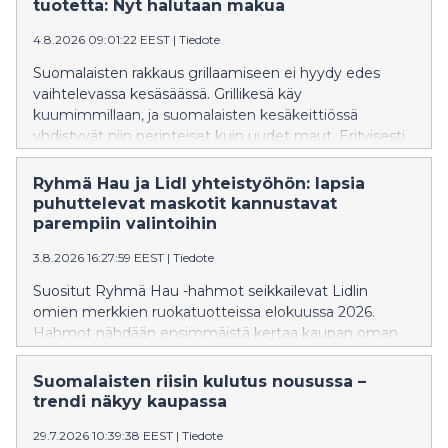
kaikkein tuoreimpia ja maukkaimpia. Kotimaiset
tuotetta: Nyt halutaan makua
kasvikset ovat isossa alennuksessa, parhaimmillaan
4.8.2026 09:01:22 EEST
|
Tiedote
jopa 40 prosenttia.
Suomalaisten rakkaus grillaamiseen ei hyydy edes
vaihtelevassa kesäsäässä. Grillikesä käy
kuumimmillaan, ja suomalaisten kesäkeittiössä
yhdistyvät niin perinteiset kuin uudet maut. Erityisesti
mausteiset makkarat ovat nousseet kesän
hittituotteeksi grilleissä.
Ryhmä Hau ja Lidl yhteistyöhön: lapsia
puhuttelevat maskotit kannustavat
parempiin valintoihin
3.8.2026 16:27:59 EEST
|
Tiedote
Suositut Ryhmä Hau -hahmot seikkailevat Lidlin
omien merkkien ruokatuotteissa elokuussa 2026.
Hahmot nähdään ensimmäistä kertaa kaupan oman
merkin tuotteissa, jotka täyttävät Maailman
terveysjärjestön (WHO) ravitsemuskriteerit. Lidl on
Suomalaisten riisin kulutus nousussa –
muokannut omien tuotteiden reseptejä niin, että
trendi näkyy kaupassa
nämä kriteerit täyttyvät. Lisäksi hahmot seikkailevat
29.7.2026 10:39:38 EEST
|
Tiedote
välipaloiksi sopivissa marjoissa ja hedelmissä. Näin Lidl