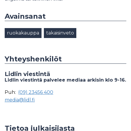
Avainsanat
ruokakauppa
takaisinveto
Yhteyshenkilöt
Lidlin viestintä
Lidlin viestintä palvelee mediaa arkisin klo 9-16.
Puh:
(09) 23456 400
media@lidl.fi
Tietoa julkaisijasta