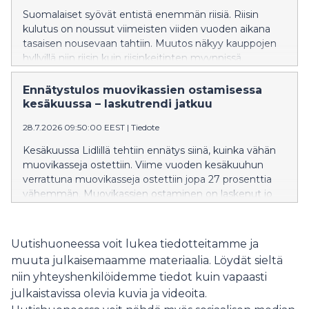
haluaa kannustaa lapsia ja vanhempia
Suomalaiset syövät entistä enemmän riisiä. Riisin
ravitsemuksellisesti parempien vaihtoehtojen pariin.
kulutus on noussut viimeisten viiden vuoden aikana
tasaisen nousevaan tahtiin. Muutos näkyy kauppojen
hyllyillä niin riisin kuin riisinkeitinten myynnissä.
Ennätystulos muovikassien ostamisessa
kesäkuussa – laskutrendi jatkuu
28.7.2026 09:50:00 EEST
|
Tiedote
Kesäkuussa Lidlillä tehtiin ennätys siinä, kuinka vähän
muovikasseja ostettiin. Viime vuoden kesäkuuhun
verrattuna muovikasseja ostettiin jopa 27 prosenttia
vähemmän. Muovikassien ostaminen on laskenut jo
pidemmän aikaa, ja toukokuuhun verrattuna
muovikasseja ostettiin 7,8 prosenttia vähemmän.
Muovikassin ostamisen laskutrendi siis jatkuu, ja
Uutishuoneessa voit lukea tiedotteitamme ja
muovikassien ostamisen kulttuuri näyttää
muuta julkaisemaamme materiaalia. Löydät sieltä
muuttuneen pysyvästi.
niin yhteyshenkilöidemme tiedot kuin vapaasti
julkaistavissa olevia kuvia ja videoita.