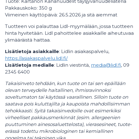
Tuote: Kartanon Kananuudelit täysjyvänuudeliateria
Pakkauskoko: 350 g
Viimeinen käyttöpäivä: 26.5.2026 ja sitä aiemmat
Tuotteen voi palauttaa Lidl-myymälään, jossa tuotteen
hinta hyvitetään. Lidl pahoittelee asiakkaille aiheutuvaa
ylimääräistä haittaa.
Lisätietoja asiakkaille
: Lidlin asiakaspalvelu,
https://asiakaspalvelu.lidl.fi/
Lisätietoja medialle
: Lidlin viestintä,
media@lidl.fi
, 09
2345 6400
Takaisinveto tehdään, kun tuote on tai sen epäillään
olevan terveydelle haitallinen, ihmisravinnoksi
soveltumaton tai käytössä vaarallinen. Silloin tuote on
saatava pois kuluttajilta ja kaupoista mahdollisimman
tehokkaasti. Syitä takaisinvedoille ovat esimerkiksi
virheelliset pakkausmerkinnät (esim. allergeenien
puuttuminen ainesosaluettelosta), vierasesineet, tuote-
erässä todettu mikrobiologinen tai kemiallinen
ongelma tai tekninen vika.