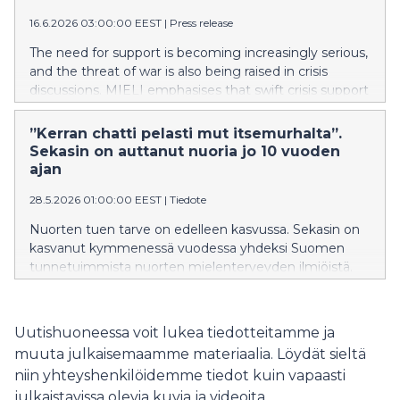
16.6.2026 03:00:00 EEST
|
Press release
The need for support is becoming increasingly serious,
and the threat of war is also being raised in crisis
discussions. MIELI emphasises that swift crisis support
strengthens the sense of safety among people living
in Finland. The MIELI Crisis Chat and MIELI Crisis
”Kerran chatti pelasti mut itsemurhalta”.
Helpline will remain open throughout the summer.
Sekasin on auttanut nuoria jo 10 vuoden
ajan
28.5.2026 01:00:00 EEST
|
Tiedote
Nuorten tuen tarve on edelleen kasvussa. Sekasin on
kasvanut kymmenessä vuodessa yhdeksi Suomen
tunnetuimmista nuorten mielenterveyden ilmiöistä.
Se on pelastanut itsetuhoisuudelta ja auttanut
saamaan ystäviä. Historian aikana Sekasin-chatissa on
käyty yli 240 000 keskustelua ja Gaming-yhteisössä on
Uutishuoneessa voit lukea tiedotteitamme ja
ollut kymmeniä tuhansia jäseniä.
muuta julkaisemaamme materiaalia. Löydät sieltä
niin yhteyshenkilöidemme tiedot kuin vapaasti
julkaistavissa olevia kuvia ja videoita.