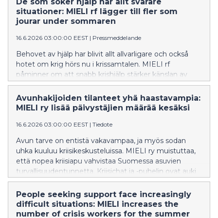
De som söker hjälp har allt svårare
situationer: MIELI rf lägger till fler som
jourar under sommaren
16.6.2026 03:00:00 EEST
|
Pressmeddelande
Behovet av hjälp har blivit allt allvarligare och också
hotet om krig hörs nu i krissamtalen. MIELI rf
påminner om att snabb krishjälp stärker känslan av
trygghet hos dem som bor i Finland. Krischatten och
kristelefonen är öppna genom hela sommaren.
Avunhakijoiden tilanteet yhä haastavampia:
MIELI ry lisää päivystäjien määrää kesäksi
16.6.2026 03:00:00 EEST
|
Tiedote
Avun tarve on entistä vakavampaa, ja myös sodan
uhka kuuluu kriisikeskusteluissa. MIELI ry muistuttaa,
että nopea kriisiapu vahvistaa Suomessa asuvien
turvallisuudentunnetta. Kriisichat ja -puhelin ovat auki
läpi kesän.
People seeking support face increasingly
difficult situations: MIELI increases the
number of crisis workers for the summer