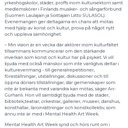
yrkeshögskolor, städer, proffs inom kultursektorn samt
medlemskörer i Finlands musiker- och sångarförbund
(Suomen Laulajain ja Soittajain Liitto SULASOL).
Evenemangen ger deltagarna en chans att mötas
med hjälp av konst och kultur, prova på något nytt
och uppleva samhörighet.
– Min vision är en vecka där aktörer inom kulturfältet
tillsammans kommunicerar om den stärkande
inverkan som konst och kultur har på psyket. Vi vill
bjuda med också mänskor som inte vanligtvis deltar i
kulturevenmang - till generalrepetitioner,
föreställningar, utställningar, diskussioner och till
öppna dörrars tillställningar, där gemenskaper som
inte är bekanta med varandra kan mötas, säger Arı-
Gürhanlı. Hon vill samtidigt bjuda med de städer,
bibliotek,teatrar, orkestrar, gallerier, museer, danshus,
konsthallar, läroinrättningar och konstkollektiv, som
ännu inte är med i Mental Health Art Week.
Mental Health Art Week synd och hörs runt om i