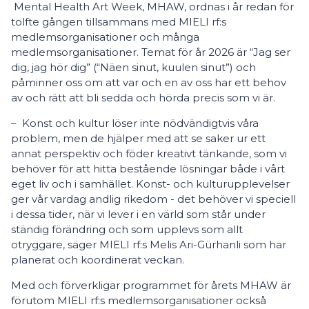
Mental Health Art Week, MHAW, ordnas i år redan för
tolfte gången tillsammans med MIELI rf:s
medlemsorganisationer och många
medlemsorganisationer. Temat för år 2026 är “Jag ser
dig, jag hör dig” (“Näen sinut, kuulen sinut”) och
påminner oss om att var och en av oss har ett behov
av och rätt att bli sedda och hörda precis som vi är.
– Konst och kultur löser inte nödvändigtvis våra
problem, men de hjälper med att se saker ur ett
annat perspektiv och föder kreativt tänkande, som vi
behöver för att hitta bestående lösningar både i vårt
eget liv och i samhället. Konst- och kulturupplevelser
ger vår vardag andlig rikedom - det behöver vi speciell
i dessa tider, när vi lever i en värld som står under
ständig förändring och som upplevs som allt
otryggare, säger MIELI rf:s Melis Ari-Gürhanli som har
planerat och koordinerat veckan.
Med och förverkligar programmet för årets MHAW är
förutom MIELI rf:s medlemsorganisationer också