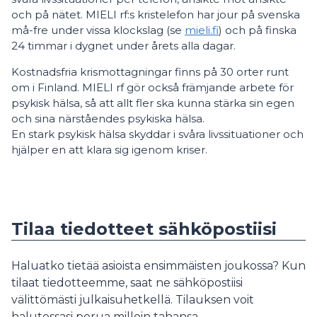
och på nätet. MIELI rf:s kristelefon har jour på svenska
må-fre under vissa klockslag (se
mieli.fi
) och på finska
24 timmar i dygnet under årets alla dagar.
Kostnadsfria krismottagningar finns på 30 orter runt
om i Finland. MIELI rf gör också främjande arbete för
psykisk hälsa, så att allt fler ska kunna stärka sin egen
och sina närståendes psykiska hälsa.
En stark psykisk hälsa skyddar i svåra livssituationer och
hjälper en att klara sig igenom kriser.
Tilaa tiedotteet sähköpostiisi
Haluatko tietää asioista ensimmäisten joukossa? Kun
tilaat tiedotteemme, saat ne sähköpostiisi
välittömästi julkaisuhetkellä. Tilauksen voit
halutessasi perua milloin tahansa.