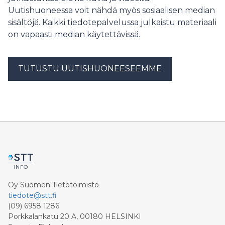
Uutishuoneessa voit nähdä myös sosiaalisen median
sisältöjä. Kaikki tiedotepalvelussa julkaistu materiaali
on vapaasti median käytettävissä.
TUTUSTU UUTISHUONEESEEMME
Oy Suomen Tietotoimisto
tiedote@stt.fi
(09) 6958 1286
Porkkalankatu 20 A, 00180 HELSINKI