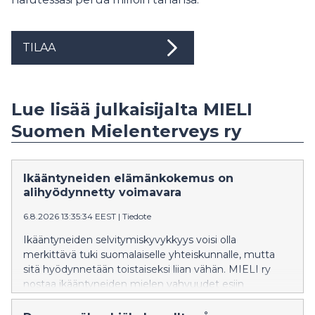
TILAA
Lue lisää julkaisijalta MIELI
Suomen Mielenterveys ry
Ikääntyneiden elämänkokemus on
alihyödynnetty voimavara
6.8.2026 13:35:34 EEST
|
Tiedote
Ikääntyneiden selvitymiskyvykkyys voisi olla
merkittävä tuki suomalaiselle yhteiskunnalle, mutta
sitä hyödynnetään toistaiseksi liian vähän. MIELI ry
nostaa ikääntyneiden mielen vahvuudet esiin
valtakunnallisella kiertueella, joka alkaa elokuussa
Rovaniemeltä.