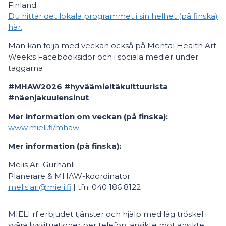
Finland.
Du hittar det lokala programmet i sin helhet (på finska)
här.
Man kan följa med veckan också på Mental Health Art
Week:s Facebooksidor och i sociala medier under
taggarna
#MHAW2026 #hyväämieltäkulttuurista
#näenjakuulensinut
Mer information om veckan (på finska):
www.mieli.fi/mhaw
Mer information (på finska):
Melis Ari-Gürhanli
Planerare & MHAW-koordinator
melis.ari@mieli.fi
| tfn. 040 186 8122
MIELI rf erbjudet tjänster och hjälp med låg tröskel i
svåra livssituationer per telefon, ansikte mot ansikte