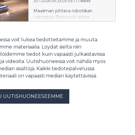
on suunniteltu ratkaisemaan
20.1.2026 09:23:00 EET
|
Tiedote
suomalaiskotien yleisimmät
Maailman johtava robotiikan
siivoushaasteet, kuten korkeat
valmistaja Roborock jatkaa
kynnykset, matalat huonekalut ja
innovatiivisten ratkaisujen tuomista
arjen moninaiset lattiasotkut.
suomalaiskoteihin. Nyt tammikuun
20. päivä Suomen markkinoille
ssa voit lukea tiedotteitamme ja muuta
lanseerataan kaksi uutta, alansa
me materiaalia. Löydät sieltä niin
huippua edustavaa mallia: F25 Ultra
löidemme tiedot kuin vapaasti julkaistavissa
ja Qrevo Curv 2 Flow.
 ja videoita. Uutishuoneessa voit nähdä myös
median sisältöjä. Kaikki tiedotepalvelussa
teriaali on vapaasti median käytettävissä.
U UUTISHUONEESEEMME