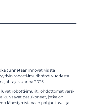
ka tunnetaan innovatiivisista
yydyin robotti-imuribrändi vuodesta
inajohtaja vuonna 2025.
uvat robotti-imurit, johdottomat varsi-
 ja kuivaavat pesukoneet, jotka on
een lähestymistapaan pohjautuvat ja