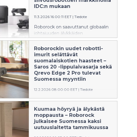
siivousrobottien markkinoilla
mallistonsa. RockMow Z1, RockMow
IDC:n mukaan
Z1 LiDAR, RockMow S1 ja RockNeo
11.3.2026 16:00:11 EET
|
Tiedote
Q1 -mallit ovat nyt tilattavissa
valikoiduilta jälleenmyyjiltä.
Roborock on saavuttanut globaalin
johtajuuden älykkäiden
siivousrobottien markkinoilla vuonna
2025, kertoo IDC:n tuore Worldwide
Roborockin uudet robotti-
Quarterly Smart Vacuum Robotics
imurit selättävät
Tracker 2025 -raportti. Merkittävä
suomalaiskotien haasteet –
tunnustus alleviivaa Roborockin
Saros 20 -lippulaivasarja sekä
vahvaa teknologista edelläkävijyyttä
Qrevo Edge 2 Pro tulevat
ja globaalia kasvua alalla, joka
Suomessa myyntiin
laajenee jatkuvasti uusilla tuotteilla.
12.2.2026 08:00:00 EET
|
Tiedote
Maailman johtava robotiikan
valmistaja Roborock tuo Suomessa
Kuumaa höyryä ja älykästä
myyntiin uudet Saros 20 Sonic ja
moppausta – Roborock
Saros 20 -lippulaivamallinsa sekä
julkaisee Suomessa kaksi
päivitetyn Qrevo Edge 2 Pro -
uutuuslaitetta tammikuussa
mallinsa. Roborockin uutuustuotteet