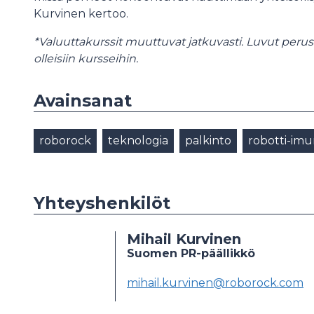
Kurvinen kertoo.
*Valuuttakurssit muuttuvat jatkuvasti. Luvut perus
olleisiin kursseihin.
Avainsanat
roborock
teknologia
palkinto
robotti-imu
Yhteyshenkilöt
Mihail Kurvinen
Suomen PR-päällikkö
mihail.kurvinen@roborock.com