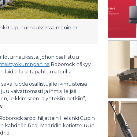
ki Cup -turnauksessa monin eri
lloturnauksista, johon osallistuu
hteistyökumppanina
Roborock näkyy
 laidoilla ja tapahtumatorilla.
kä luoda osallistujille ikimuistoisia
uu vaivattomasti ja ihmisille jää
n, leikkimiseen ja yhteisiin hetkiin”,
e.
orock arpoi hiljattain Helsinki Cupin
 kahdelle Real Madridin kotiotteluun
drid