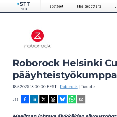
Tiedotteet
Tilaa tiedotteita
J
Roborock Helsinki C
pääyhteistyökumppa
18.5.2026 13:00:00 EEST
|
Roborock
|
Tiedote
Jaa
Maailman johtava älykkäiden siivousrobott