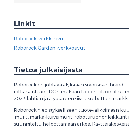
Linkit
Roborock-verkkosivut
Roborock Garden -verkkosivut
Tietoa julkaisijasta
Roborock on johtava älykkään siivouksen brändi, jo
ratkaisuistaan. IDC:n mukaan Roborock on ollut m
2023 lähtien ja älykkäiden siivousrobottien markk
Roborockin edistykselliseen tuotevalikoimaan kuul
imurit, märkä-kuivaimurit, robottiruohonleikkurit
suunniteltu helpottamaan arkea. Käyttäjäkeskeis