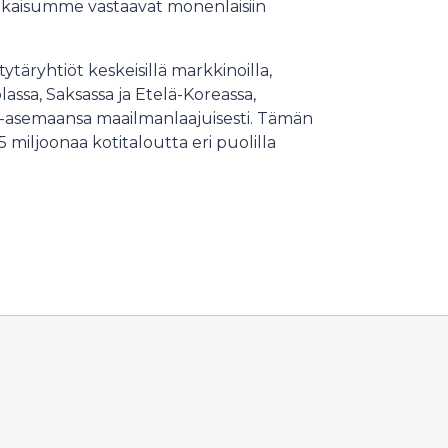
atkaisumme vastaavat monenlaisiin
tytäryhtiöt keskeisillä markkinoilla,
assa, Saksassa ja Etelä-Koreassa,
a-asemaansa maailmanlaajuisesti. Tämän
miljoonaa kotitaloutta eri puolilla