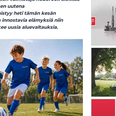
sen uutena
istyy heti tämän kesän
 innostavia elämyksiä niin
kee uusia aluevaltauksia.