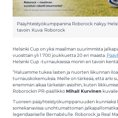
Pääyhteistyökumppanina Roborock näkyy Helsin
tavoin. Kuva: Roborock
Helsinki Cup on yksi maailman suurimmista jalkapa
vuosittain yli 1 700 joukkuetta 20 eri maasta.
Pääy
Helsinki Cup -turnauksessa monin eri tavoin kentän
“Haluamme tukea lasten ja nuorten liikunnan iloa se
turnauskokemuksia. Meille on tärkeää, että arki suj
enemmän aikaa tärkeisiin asioihin, kuten liikkumisee
Roborockin PR-päällikkö
Mihail Kurvinen
kuvaile
Tuoreen pääyhteistyökumppanuuden kunniaksi Rob
somekanavissa unohtumattoman jalkapallomatkan
legendaariselle Bernabéulle. Roborock ja Real Ma