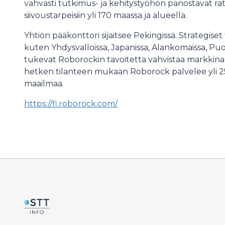
vahvasti tutkimus- ja kehitystyöhön panostavat r
siivoustarpeisiin yli 170 maassa ja alueella.
Yhtiön pääkonttori sijaitsee Pekingissä. Strategiset 
kuten Yhdysvalloissa, Japanissa, Alankomaissa, Puol
tukevat Roborockin tavoitetta vahvistaa markkin
hetken tilanteen mukaan Roborock palvelee yli 25 
maailmaa.
https://fi.roborock.com/