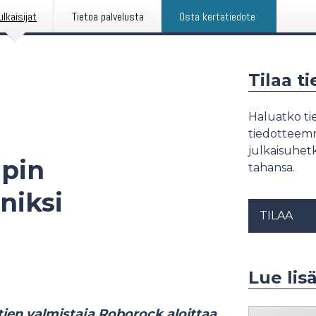
ulkaisijat
Tietoa palvelusta
Osta kertatiedote
Tilaa t
Haluatko tie
tiedotteemme
julkaisuhetk
upin
tahansa.
niksi
TILAA
Lue lis
ien valmistaja Roborock aloittaa