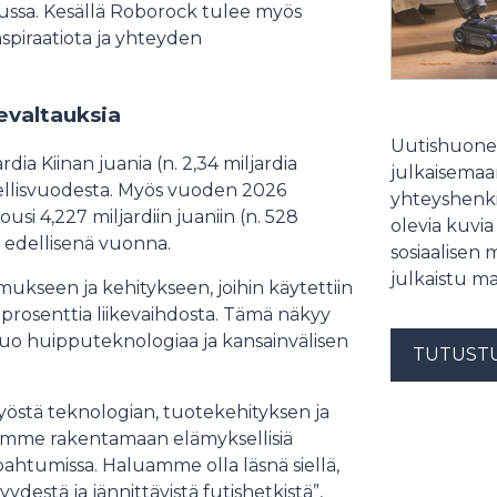
sa. Kesällä Roborock tulee myös
nspiraatiota ja yhteyden
evaltauksia
Uutishuonee
dia Kiinan juania (n. 2,34 miljardia
julkaisemaam
dellisvuodesta. Myös vuoden 2026
yhteyshenki
usi 4,227 miljardiin juaniin (n. 528
olevia kuvia
 edellisenä vuonna.
sosiaalisen 
julkaistu ma
ukseen ja kehitykseen, joihin käytettiin
 prosenttia liikevaihdosta. Tämä näkyy
tuo huipputeknologiaa ja kansainvälisen
TUTUST
yöstä teknologian, tuotekehityksen ja
semme rakentamaan elämyksellisiä
pahtumissa. Haluamme olla läsnä siellä,
destä ja jännittävistä futishetkistä”,