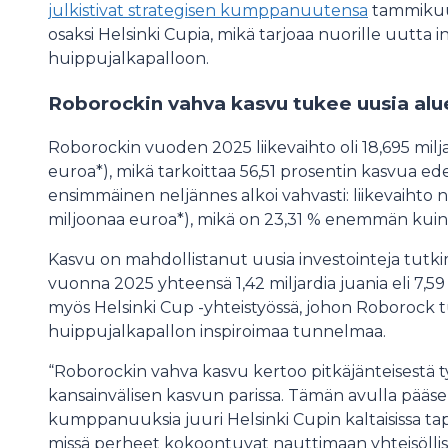
julkistivat strategisen kumppanuutensa
tammikuus
osaksi Helsinki Cupia, mikä tarjoaa nuorille uutta i
huippujalkapalloon.
Roborockin vahva kasvu tukee uusia alu
Roborockin vuoden 2025 liikevaihto oli 18,695 miljar
euroa*), mikä tarkoittaa 56,51 prosentin kasvua e
ensimmäinen neljännes alkoi vahvasti: liikevaihto no
miljoonaa euroa*), mikä on 23,31 % enemmän kuin
Kasvu on mahdollistanut uusia investointeja tutkim
vuonna 2025 yhteensä 1,42 miljardia juania eli 7,59
myös Helsinki Cup -yhteistyössä, johon Roborock 
huippujalkapallon inspiroimaa tunnelmaa.
“Roborockin vahva kasvu kertoo pitkäjänteisestä t
kansainvälisen kasvun parissa. Tämän avulla pää
kumppanuuksia juuri Helsinki Cupin kaltaisissa ta
missä perheet kokoontuvat nauttimaan yhteisöllisyy