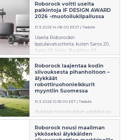
Roborock voitti useita
palkintoja iF DESIGN AWARD
2026 -muotoilukilpailussa
31.3.2026 14:08:00 EEST
|
Tiedote
Useita Roborockin
lippulaivatuotteita, kuten Saros 20,
Saros 20 Sonic, RockNeo Q1,
RockMow Q1 ja Qrevo Curv 2 Flow,
on palkittu arvostetussa iF DESIGN
Roborock laajentaa kodin
AWARD 2026 -palkintogaalassa.
siivouksesta pihanhoitoon –
älykkäät
robottiruohonleikkurit
myyntiin Suomessa
19.3.2026 10:55:00 EET
|
Tiedote
Älykkään kotirobotiikan edelläkävijä
Roborock tekee uuden
aluevaltauksen tuomalla Suomen
Roborock nousi maailman
markkinoille ensimmäisen
ykköseksi älykkäiden
robottiruohonleikkureiden