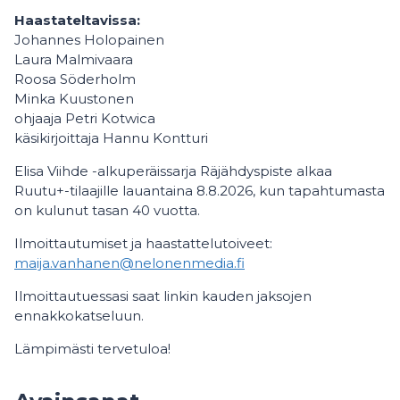
Haastateltavissa:
Johannes Holopainen
Laura Malmivaara
Roosa Söderholm
Minka Kuustonen
ohjaaja Petri Kotwica
käsikirjoittaja Hannu Kontturi
Elisa Viihde -alkuperäissarja Räjähdyspiste alkaa
Ruutu+-tilaajille lauantaina 8.8.2026, kun tapahtumasta
on kulunut tasan 40 vuotta.
Ilmoittautumiset ja haastattelutoiveet:
maija.vanhanen@nelonenmedia.fi
Ilmoittautuessasi saat linkin kauden jaksojen
ennakkokatseluun.
Lämpimästi tervetuloa!