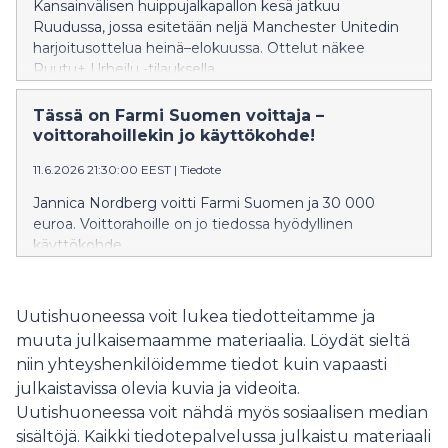
Kansainvälisen huippujalkapallon kesä jatkuu
Ruudussa, jossa esitetään neljä Manchester Unitedin
harjoitusottelua heinä–elokuussa. Ottelut näkee
Ruutu+ Urheilu -tilauksella.
Tässä on Farmi Suomen voittaja –
voittorahoillekin jo käyttökohde!
11.6.2026 21:30:00 EEST
|
Tiedote
Jannica Nordberg voitti Farmi Suomen ja 30 000
euroa. Voittorahoille on jo tiedossa hyödyllinen
käyttökohde.
Uutishuoneessa voit lukea tiedotteitamme ja
muuta julkaisemaamme materiaalia. Löydät sieltä
niin yhteyshenkilöidemme tiedot kuin vapaasti
julkaistavissa olevia kuvia ja videoita.
Uutishuoneessa voit nähdä myös sosiaalisen median
sisältöjä. Kaikki tiedotepalvelussa julkaistu materiaali