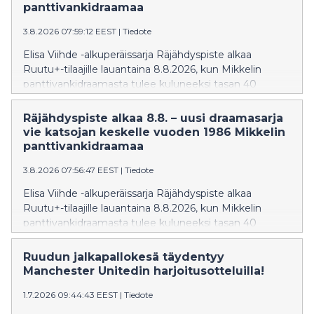
panttivankidraamaa
3.8.2026 07:59:12 EEST
|
Tiedote
Elisa Viihde -alkuperäissarja Räjähdyspiste alkaa
Ruutu+-tilaajille lauantaina 8.8.2026, kun Mikkelin
panttivankidraamasta tulee kuluneeksi tasan 40
vuotta. Kuusiosainen sarja tarkastelee tapahtumia
kaappaajan, panttivankien ja poliisin näkökulmista.
Räjähdyspiste alkaa 8.8. – uusi draamasarja
vie katsojan keskelle vuoden 1986 Mikkelin
panttivankidraamaa
3.8.2026 07:56:47 EEST
|
Tiedote
Elisa Viihde -alkuperäissarja Räjähdyspiste alkaa
Ruutu+-tilaajille lauantaina 8.8.2026, kun Mikkelin
panttivankidraamasta tulee kuluneeksi tasan 40
vuotta. Kuusiosainen sarja tarkastelee tapahtumia
kaappaajan, panttivankien ja poliisin näkökulmista.
Ruudun jalkapallokesä täydentyy
Manchester Unitedin harjoitusotteluilla!
1.7.2026 09:44:43 EEST
|
Tiedote