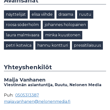
Avainsanat
näyttelijät
elisa viihde
draama
ruutu
roosa söderholm
johannes holopainen
laura malmivaara
minka kuustonen
petri kotwica
hannu kontturi
pressitilaisuus
Yhteyshenkilöt
Maija Vanhanen
Viestinnän asiantuntija, Ruutu, Nelonen Media
Puh:
0505313387
maija.vanhanen@nelonenmedia.fi