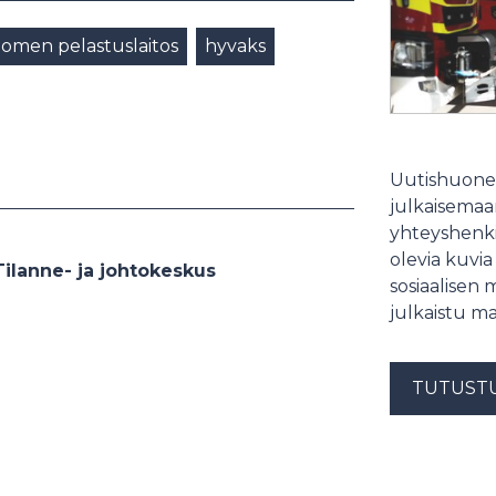
uomen pelastuslaitos
hyvaks
Uutishuonee
julkaisemaam
yhteyshenki
olevia kuvia
ilanne- ja johtokeskus
sosiaalisen 
julkaistu ma
TUTUST