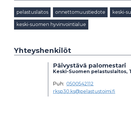
pelastuslaitos
onnettomuustiedote
keski-s
keski-suomen hyvinvointialue
Yhteyshenkilöt
Päivystävä palomestari
Keski-Suomen pelastuslaitos, T
Puh:
0500542112
rksp30.ks@pelastustoimi.fi