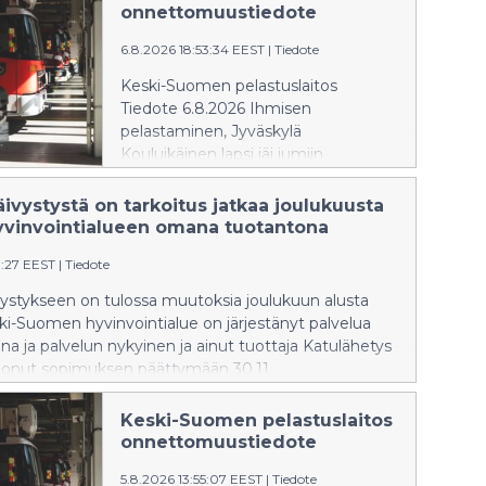
infotilaisuuksia elokuussa.
onnettomuustiedote
Tilaisuuksissa kerrotaan lasten ja
nuorten sekä vammaisten lasten,
6.8.2026 18:53:34 EEST
|
Tiedote
nuorten ja aikuisten perhehoidosta.
Keski-Suomen pelastuslaitos
Ilmoittaudu etätilaisuuksiin
Tiedote 6.8.2026 Ihmisen
etukäteen sähköpostitse. Seuraavat
pelastaminen, Jyväskylä
valmennukset alkavat syksyllä 2026.
Kouluikäinen lapsi jäi jumiin
leikkikentän kiipeilytelineeseen
Jyväskylässä. Pelastustoimella ei
ivystystä on tarkoitus jatkaa joulukuusta
tehtävää. Paikalla olleet aikuiset
yvinvointialueen omana tuotantona
olivat auttaneet lapsen alas
0:27 EEST
|
Tiedote
telineestä. Pelastustoimi ei tiedota
asiasta enempää.
ystykseen on tulossa muutoksia joulukuun alusta
ki-Suomen hyvinvointialue on järjestänyt palvelua
na ja palvelun nykyinen ja ainut tuottaja Katulähetys
anonut sopimuksen päättymään 30.11.
ystyksessä on vuodepaikkoja 10 hengelle.
Keski-Suomen pelastuslaitos
onnettomuustiedote
5.8.2026 13:55:07 EEST
|
Tiedote