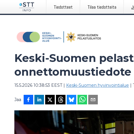
Tiedotteet
Tilaa tiedotteita
J
Keski-Suomen pelast
onnettomuustiedote
15.5.2026 10:38:53 EEST
|
Keski-Suomen hyvinvointialue
|
Jaa