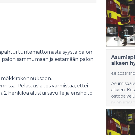
tapahtui tuntemattomasta syystä palon
Asumispä
la palon sammumaan ja estämään palon
alkaen h
6.8.2026 15:1
kä mökkirakennukseen.
Asumispäiv
nissä. Pelastuslaitos varmistaa, ettei
alkaen. Kes
 henkilöä altistui savulle ja ensihoito
ostopalvelu
ry on irtis
Asumispäiv