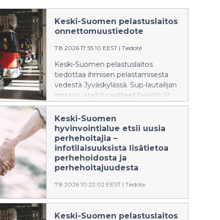
Keski-Suomen pelastuslaitos
onnettomuustiedote
7.8.2026 17:55:10 EEST
|
Tiedote
Keski-Suomen pelastuslaitos
tiedottaa ihmisen pelastamisesta
vedestä Jyväskylässä. Sup-lautailijan
rantaan jätetyt vaatteet herättivät
epäilyjä onnettomuudesta, mutta
pelastuslaitoksen tiedustelulla
Keski-Suomen
todettiin, ettei kukaan ollut veden
hyvinvointialue etsii uusia
varassa. Pelastustoimia ei tarvittu.
perhehoitajia –
infotilaisuuksista lisätietoa
perhehoidosta ja
perhehoitajuudesta
7.8.2026 10:22:02 EEST
|
Tiedote
Keski-Suomen hyvinvointialue
hakee uusia perhehoitajia ja järjestää
Keski-Suomen pelastuslaitos