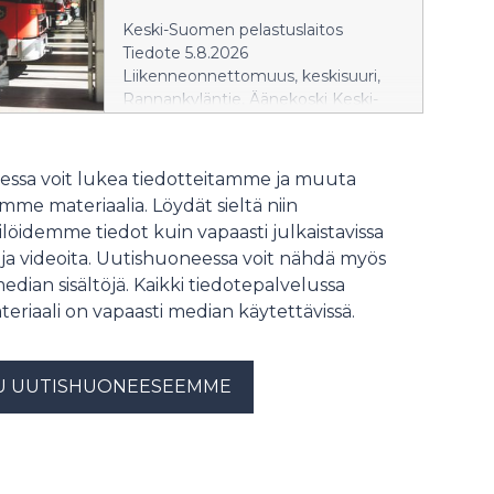
Keski-Suomen pelastuslaitos
Tiedote 5.8.2026
Liikenneonnettomuus, keskisuuri,
Rannankyläntie, Äänekoski Keski-
Suomen pelastuslaitos sai
hälytyksen
liikenneonnettomuudesta
ssa voit lukea tiedotteitamme ja muuta
Äänekosken Rannankyläntielle 20 yli
me materiaalia. Löydät sieltä niin
yhden iltapäivällä.
löidemme tiedot kuin vapaasti julkaistavissa
Täysperävaunuyhdistelmä oli
 ja videoita. Uutishuoneessa voit nähdä myös
ajamassa pohjoiseen päin
median sisältöjä. Kaikki tiedotepalvelussa
Jyväskyläntietä, kun yhdistelmä
suistui tieltä päätyen
teriaali on vapaasti median käytettävissä.
Rannankyläntielle. Yhdistelmän
perävaunu kaatui onnettomuudessa
ja Rannankyläntie on toistaiseksi
U UUTISHUONEESEEMME
suljettu liikenteeltä.
Onnettomuudessa ei aiheutunut
henkilövahinkoja.