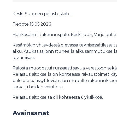
Keski-Suomen pelastuslaitos
Tiedote 15.05.2026
Hankasalmi, Rakennuspalo: Keskisuuri, Varjolantie
Kesämökin yhteydessä olevassa teknisessätilassa 
alku. Asukas sai onnistuneella alkusammutuksel
leviämisen.
Palosta muodostui runsaasti savua varastoon se
Pelastuslaitoksella on kohteessa raivaustoimet käyn
palo ole päässyt leviämään muualle rakennukseen. 2
tarkasti heidän vointinsa.
Pelastuslaitokselta oli kohteessa 6 yksikköä.
Avainsanat