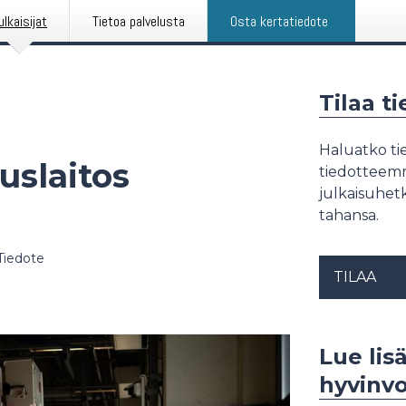
ulkaisijat
Tietoa palvelusta
Osta kertatiedote
Tilaa t
Haluatko tie
uslaitos
tiedotteemme
julkaisuhetk
tahansa.
Tiedote
TILAA
Lue lis
hyvinvo