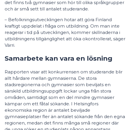
det finns två gymnasier som hör till olika språkgrupper
och är små sett till antalet studerande.
– Befolkningsutvecklingen hotar att göra Finland
kraftigt uppdelat i fråga om utbildning. Om man inte
reagerar i tid på utvecklingen, kommer skillnaderna i
utbildningens tillgänglighet att öka okontrollerat, säger
Värri.
Samarbete kan vara en lösning
Rapporten visar att konkurrensen om studerande blir
allt hårdare mellan gymnasierna. De stora
stadsregionerna och gymnasier som beviljats en
särskild utbildningsuppgift lockar unga från stora
områden, samtidigt som en del mindre gymnasier
kämpar om ett fåtal sökande. I Helsingfors
ekonomiska region är antalet beviljade
gymnasieplatser fler än antalet sökande från den egna
regionen, medan det finns många små regioner där
de unga söker en studieplats någon annanstans.