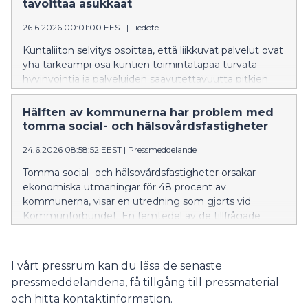
andra uppfinningsrika metoder ta tjänster till platser
tavoittaa asukkaat
där folk lever sina liv.
26.6.2026 00:01:00 EEST
|
Tiedote
Kuntaliiton selvitys osoittaa, että liikkuvat palvelut ovat
yhä tärkeämpi osa kuntien toimintatapaa turvata
hyvinvointia ja palveluiden saavutettavuutta pitkien
välimatkojen Suomessa. Kirjastoautot, senioripakut,
yhteisöbussit, liikkuvat nuorisotilat ja monet muut
Hälften av kommunerna har problem med
kekseliäät keinot tuovat palveluja yhä useammin
tomma social- och hälsovårdsfastigheter
sinne, missä ihmiset arkeaan elävät. – Monessa
24.6.2026 08:58:52 EEST
|
Pressmeddelande
kunnassa liikkuvien palveluiden tavoitteena ei ole vain
palvelun tarjoaminen, vaan myös yksinäisyyden
Tomma social- och hälsovårdsfastigheter orsakar
vähentäminen, yhteisöllisyyden vahvistaminen ja
ekonomiska utmaningar för 48 procent av
uusien kohtaamisten mahdollistaminen, Kuntaliiton
kommunerna, visar en utredning som gjorts vid
hyvinvointiasioiden johtaja Maria Salenius kertoo.
Kommunförbundet. En femtedel av de tillfrågade
uppgav att tomma fastigheter medför betydande
ekonomiska utmaningar. Kommunförbundet
genomförde en enkät i kommunerna på fastlandet
I vårt pressrum kan du läsa de senaste
om situationen för de kommunägda social- och
pressmeddelandena, få tillgång till pressmaterial
hälsovårdsfastigheterna. Enkäten besvarades av 157
och hitta kontaktinformation.
kommuner.