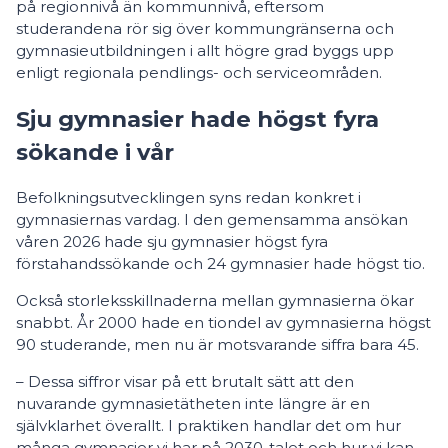
på regionnivå än kommunnivå, eftersom
studerandena rör sig över kommungränserna och
gymnasieutbildningen i allt högre grad byggs upp
enligt regionala pendlings- och serviceområden.
Sju gymnasier hade högst fyra
sökande i vår
Befolkningsutvecklingen syns redan konkret i
gymnasiernas vardag. I den gemensamma ansökan
våren 2026 hade sju gymnasier högst fyra
förstahandssökande och 24 gymnasier hade högst tio.
Också storleksskillnaderna mellan gymnasierna ökar
snabbt. År 2000 hade en tiondel av gymnasierna högst
90 studerande, men nu är motsvarande siffra bara 45.
– Dessa siffror visar på ett brutalt sätt att den
nuvarande gymnasietätheten inte längre är en
självklarhet överallt. I praktiken handlar det om hur
många gymnasier vi har på 2030-talet och hur vi kan