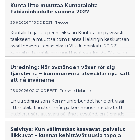
FCG Koulutus ja konsultointi under 2027.
Kuntaliitto muuttaa Kuntatalolta
Fabianinkadulle vuonna 2027
26.6.2026 11:15:00 EEST
|
Tiedote
Kuntaliitto jättää perinteikkään Kuntatalon pysyvästi
taakseen ja muuttaa toimitilansa Helsingin keskustaan
osoitteeseen Fabianinkatu 21 (Unioninkatu 20-22).
Samoihin toimitiloihin muuttavat vuoden 2027 aikana
myös KL-Kustannus sekä FCG:n Koulutus ja
konsultointi -liiketoiminnat.
Utredning: När avstånden växer rör sig
tjänsterna – kommunerna utvecklar nya sätt
att nå invånarna
26.6.2026 00:01:00 EEST
|
Pressmeddelande
En utredning som Kommunförbundet har gjort visar
att mobila tjänster i många kommuner har blivit ett
etablerat sätt att svara på långa avstånd, en åldrande
befolkning och minskad kollektivtrafik. Det blir allt
vanligare att med bokbussar, seniorbilar, rullande
Selvitys: Kun välimatkat kasvavat, palvelut
servicepunkter, mobila ungdomslokaler och många
liikkuvat – kunnat kehittävät uusia tapoja