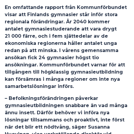
En omfattande rapport från Kommunförbundet
visar att Finlands gymnasier står inför stora
regionala förändringar. År 2040 kommer
antalet gymnasiestuderande att vara drygt
21 000 färre, och i fem sjättedelar av de
ekonomiska regionerna håller antalet unga
redan på att minska. I vårens gemensamma
ansökan fick 24 gymnasier högst tio
ansökningar. Kommunförbundet varnar för att
tillgången till högklassig gymnasieutbildning
kan försämras i många regioner om inte nya
samarbetslösningar införs.
– Befolkningsförändringen påverkar
gymnasieutbildningen snabbare än vad många
ännu insett. Därför behöver vi införa nya
lösningar tillsammans och proaktivt, inte först
när det blir ett nödtvång, säger Susanna