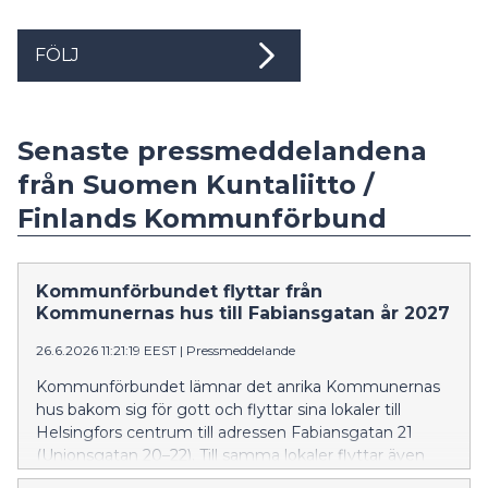
FÖLJ
Senaste pressmeddelandena
från Suomen Kuntaliitto /
Finlands Kommunförbund
Kommunförbundet flyttar från
Kommunernas hus till Fabiansgatan år 2027
26.6.2026 11:21:19 EEST
|
Pressmeddelande
Kommunförbundet lämnar det anrika Kommunernas
hus bakom sig för gott och flyttar sina lokaler till
Helsingfors centrum till adressen Fabiansgatan 21
(Unionsgatan 20–22). Till samma lokaler flyttar även
KL-Kustannus Oy och