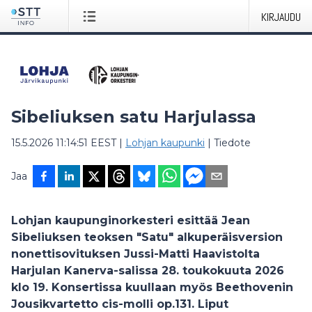
KIRJAUDU
Sibeliuksen satu Harjulassa
15.5.2026 11:14:51 EEST
|
Lohjan kaupunki
|
Tiedote
Jaa
Lohjan kaupunginorkesteri esittää Jean
Sibeliuksen teoksen "Satu" alkuperäisversion
nonettisovituksen Jussi-Matti Haavistolta
Harjulan Kanerva-salissa 28. toukokuuta 2026
klo 19. Konsertissa kuullaan myös Beethovenin
Jousikvartetto cis-molli op.131. Liput