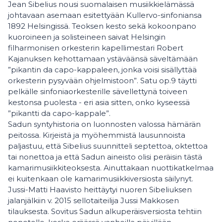
Jean Sibelius nousi suomalaisen musiikkielämässä
johtavaan asemaan esitettyään Kullervo-sinfoniansa
1892 Helsingissä. Teoksen kesto sekä kokoonpano
kuoroineen ja solisteineen saivat Helsingin
filharmonisen orkesterin kapellimestari Robert
Kajanuksen kehottamaan ystäväänsä säveltämään
”pikantin da capo-kappaleen, jonka voisi sisällyttää
orkesterin pysyvään ohjelmistoon”. Satu op.9 täytti
pelkälle sinfoniaorkesterille sävellettynä toiveen
kestonsa puolesta - eri asia sitten, onko kyseessä
”pikantti da capo-kappale”.
Sadun syntyhistoria on luonnosten valossa hämärän
peitossa. Kirjeistä ja myöhemmistä lausunnoista
paljastuu, että Sibelius suunnitteli septettoa, oktettoa
tai nonettoa ja että Sadun aineisto olisi peräisin tästä
kamarimusiikkiteoksesta. Ainuttakaan nuottikatkelmaa
ei kuitenkaan ole kamarimusiikkiversiosta säilynyt.
Jussi-Matti Haavisto heittäytyi nuoren Sibeliuksen
jalanjälkiin v. 2015 sellotaiteilija Jussi Makkosen
tilauksesta. Sovitus Sadun alkuperäisversiosta tehtiin