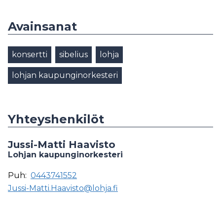
Avainsanat
konsertti
sibelius
lohja
lohjan kaupunginorkesteri
Yhteyshenkilöt
Jussi-Matti Haavisto
Lohjan kaupunginorkesteri
Puh:
0443741552
Jussi-Matti.Haavisto@lohja.fi