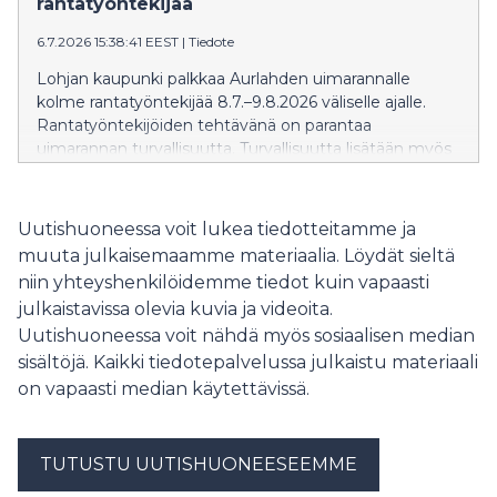
rantatyöntekijää
teatterin, television, elokuvien, musikaalien kuin
6.7.2026 15:38:41 EEST
|
Tiedote
monipuolisten musiikkiprojektien koulima taiteilija
antaa jokaiseen esiintymiseensä oman, läsnä olevan ja
Lohjan kaupunki palkkaa Aurlahden uimarannalle
syvästi tunteisiin vetoavan sävynsä. Konsertin juontaa
kolme rantatyöntekijää 8.7.–9.8.2026 väliselle ajalle.
tunnettu näyttelijä Krista Kosonen. Liput ennakkoon
Rantatyöntekijöiden tehtävänä on parantaa
myy NetTicket. Tule ajoissa paikalle, koska klo 17
uimarannan turvallisuutta. Turvallisuutta lisätään myös
esiintyy Cellomania Ilmaiskonsertissa! Katso koko
kylteillä ja levähdysalustoilla.
festivaalin ohjelma fbtl.fi
Uutishuoneessa voit lukea tiedotteitamme ja
muuta julkaisemaamme materiaalia. Löydät sieltä
niin yhteyshenkilöidemme tiedot kuin vapaasti
julkaistavissa olevia kuvia ja videoita.
Uutishuoneessa voit nähdä myös sosiaalisen median
sisältöjä. Kaikki tiedotepalvelussa julkaistu materiaali
on vapaasti median käytettävissä.
TUTUSTU UUTISHUONEESEEMME