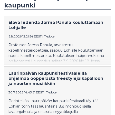
kaupunki
Elävä ledenda Jorma Panula kouluttamaan
Lohjalle
6.8.2026 12:21:54 EEST
|
Tiedote
Professori Jorma Panula, arvostettu
kapellimestariopettaja, saapuu Lohjalle kouluttamaan
nuoria kapellimestareita. Koulutuksen huipennuksena
on konsertti Laurentius-salissa 3.9.2026 klo 18, jossa
esitetään Beethovenin, Stravinskyn ja Haydnin teoksia.
Solistina Emil Holmström. Liput ennakkoon
Laurinpäivän kaupunkifestivaaleilla
NetTicketistä.
ohjelmaa oopperasta freestylejalkapalloon
ja nuorten musiikkiin
30.7.2026 14:43:51 EEST
|
Tiedote
Perinteikäs Laurinpäivän kaupunkifestivaali täyttää
Lohjan torin taas lauantaina 8.8 monipuolisella
lavaohjelmalla ja erilaisilla myyntikojuilla.