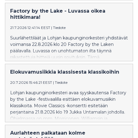
Factory by the Lake - Luvassa oikea
hittikimara!
21.7.2026 12:41:14 EEST
|
Tiedote
Suurlähettiläät ja Lohjan kaupunginorkesteri yhdistävät
voimansa 22.8.2026 klo 20 Factory by the Laken
päälavalla. Luvassa on unohtumaton ilta täynnä
rakastettuja hittejä uusin sovituksin. Tämä
ainutlaatuinen konsertti kutsuu yleisön laulamaan ja
tunnelmoimaan. Liput saatavilla NetTicket.fi-sivustolla.
Elokuvamusiikkia klassisesta klassikoihin
Lisätiedot: fbtl.fi.
20.7.2026 15:46:21 EEST
|
Tiedote
Lohjan kaupunginorkesteri avaa syyskautensa Factory
by the Lake -festivaalilla esittäen elokuvamusiikin
klassikoita. Movie Classics -konsertti esitetään
perjantaina 21.8.2026 klo 19 Jukka Untamalan johdolla.
Ohjelmassa on mm. Morriconen, Williamsin ja
Zimmerin teoksia. Konsertin solistina hurmaa
multilahjakas Maria Ylipää luontevalla olemuksellaan
Aurlahteen palkataan kolme
sekä ilmaisuvoimaisella ja herkällä äänellään. Niin