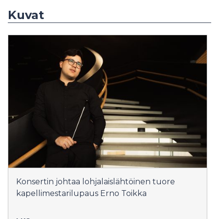
Kuvat
Konsertin johtaa lohjalaislähtöinen tuore
kapellimestarilupaus Erno Toikka