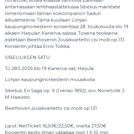
nonetolle, koska eräässä vanhoilla päivillään
antamassaan lehtihaastattelussa Sibelius mainitsee
nimenomaan tämän kokoonpanon Sadun
alkulähteenä. Tämä kuullaan Lohjan
kaupunginorkesterin konsertissa 28. toukokuuta klo 19
alkaen Harjulan Kanerva-salissa. Toisena teoksena
esitetään Beethovenin Jousikvartetto cis-molli op.131.
Konsertin johtaa Erno Toikka.
SIBELIUKSEN SATU
To 28.5.2026 klo 19 Kanerva-sali, Harjula
Lohjan kaupunginorkesterin muusikoita
Sibelius: En Saga op. 9 (1.versio 1892), sov. Nonetolle J-
M Haavisto
Beethoven jousikvartetto cis-molli op.131
Liput: NetTicket 16,50€/22,50€, ovelta 27,50€
Konsertin kesto ilman väliaikaa noin 1 h 10 min