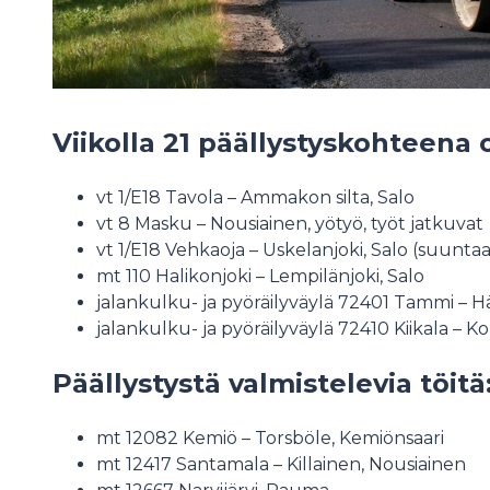
Viikolla 21 päällystyskohteena o
vt 1/E18 Tavola – Ammakon silta, Salo
vt 8 Masku – Nousiainen, yötyö, työt jatkuvat
vt 1/E18 Vehkaoja – Uskelanjoki, Salo (suunt
mt 110 Halikonjoki – Lempilänjoki, Salo
jalankulku- ja pyöräilyväylä 72401 Tammi – H
jalankulku- ja pyöräilyväylä 72410 Kiikala – K
Päällystystä valmistelevia töitä
mt 12082 Kemiö – Torsböle, Kemiönsaari
mt 12417 Santamala – Killainen, Nousiainen