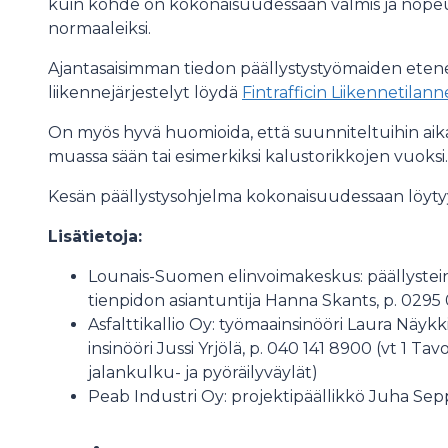
kuin kohde on kokonaisuudessaan valmis ja nopeu
normaaleiksi.
Ajantasaisimman tiedon päällystystyömaiden etenemi
liikennejärjestelyt löydä
Fintrafficin Liikennetilan
On myös hyvä huomioida, että suunniteltuihin ai
muassa sään tai esimerkiksi kalustorikkojen vuoksi.
Kesän päällystysohjelma kokonaisuudessaan löyt
Lisätietoja:
Lounais-Suomen elinvoimakeskus: päällystein
tienpidon asiantuntija Hanna Skants, p. 0295
Asfalttikallio Oy: työmaainsinööri Laura Näykki, 
insinööri Jussi Yrjölä, p. 040 141 8900 (vt 1 T
jalankulku- ja pyöräilyväylät)
Peab Industri Oy: projektipäällikkö Juha Sep