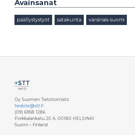
Avainsanat
päällystystyöt
satakunta
varsinais-suomi
Oy Suomen Tietotoimisto
tiedote@stt.fi
(09) 6958 1286
Porkkalankatu 20 A, 00180 HELSINKI
Suomi – Finland