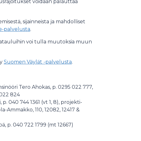
srajoitukset voidaan palauttaa
sestä, sijainneista ja mahdolliset
ne-palvelusta
.
katauluihin voi tulla muutoksia muun
yy
Suomen Väylät -palvelusta
.
sinööri Tero Ahokas, p. 0295 022 777,
 022 824
p. 040 744 1361 (vt 1, 8), projekti-
avola-Ammakko, 110, 12082, 12417 &
pä, p. 040 722 1799 (mt 12667)