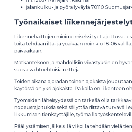
mt 12667 Narvijärvi, Rauma
jalankulku- ja pyöräilyväylä 70110 Suomusjärvi
Työnaikaiset liikennejärjestely
Liikennehaittojen minimoimiseksi työt ajoittuvat osa
töitä tehdään ilta- ja yöaikaan noin klo 18-06 välill
päiväaikaan.
Matkantekoon ja mahdollisiin viivästyksiin on hyvä var
suosia vaihtoehtoisia reittejä.
Töiden aikana ajoradan toinen ajokaista joudutaan 
käytössä on yksi ajokaista. Paikalla on liikenteen oh
Työmaiden läheisyydessä on tärkeää olla tarkkaav
nopeusrajoituksia sekä säilyttää riittävä turvaväli e
liikkumisen tienkäyttäjille, työmailla työskentelevill
Päällystämisen jälkeisillä viikoilla tehdään vielä ti