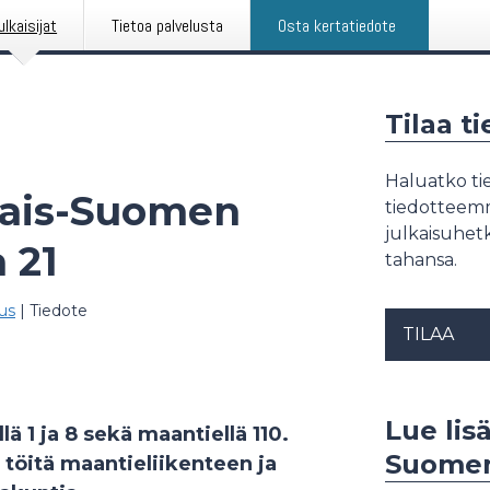
ulkaisijat
Tietoa palvelusta
Osta kertatiedote
Tilaa t
Haluatko tie
nais-Suomen
tiedotteemme
julkaisuhetk
a 21
tahansa.
us
|
Tiedote
TILAA
Lue lisä
lä 1 ja 8 sekä maantiellä 110.
Suomen
 töitä maantieliikenteen ja