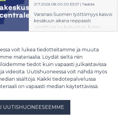
taimenen elinympäristöjä
21.7.2026 08:00:00 EEST
|
Tiedote
Satakunnan ainoassa jäljellä olevassa
Varsinais-Suomen työttömyys kasvoi
raakkujoessa. Kunnostuksen aikana
kesäkuun aikana reippaasti
järjestetään mediapäivä 6.8.2026,
verrattuna toukokuuhun, kuten
jolloin kunnostuksia voi tulla
pidemmän aikavälin tarkastelussa
seuraamaan.
yleensä trendinomaisesti tapahtuu.
Myös pitkäaikaistyöttömyys kasvoi
ssa voit lukea tiedotteitamme ja muuta
kesäkuun aikana voimakkaasti.
me materiaalia. Löydät sieltä niin
Julkisten palveluiden kautta
löidemme tiedot kuin vapaasti julkaistavissa
mitattava työvoiman kysyntä pysyi
 ja videoita. Uutishuoneessa voit nähdä myös
edelleen melko vaisuna, mutta
avoimien työpaikkojen määrä nousi
median sisältöjä. Kaikki tiedotepalvelussa
kuitenkin hieman verrattuna
teriaali on vapaasti median käytettävissä.
vuodentakaiseen.
U UUTISHUONEESEEMME