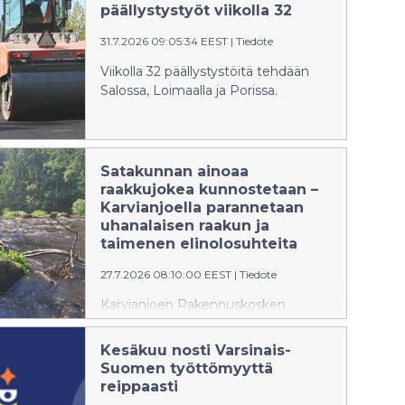
työt jatkuvat vielä arviolta elokuun
päällystystyöt viikolla 32
loppuun saakka. Korjaustöiden
31.7.2026 09:05:34 EEST
|
Tiedote
aikana toinen ajokaista on poissa
käytöstä ja liikenne on ohjattu
Viikolla 32 päällystystöitä tehdään
toiselle kaistalle liikennevalo-
Salossa, Loimaalla ja Porissa.
ohjauksella. Töistä aiheutuu haittaa
liikenteelle.
Satakunnan ainoaa
raakkujokea kunnostetaan –
Karvianjoella parannetaan
uhanalaisen raakun ja
taimenen elinolosuhteita
27.7.2026 08:10:00 EEST
|
Tiedote
Karvianjoen Rakennuskosken
kunnostustyöt käynnistyvät kesällä
2026 osana LIFE Revives -hanketta.
Kesäkuu nosti Varsinais-
Tavoitteena on lisätä erittäin
Suomen työttömyyttä
uhanalaisen jokihelmisimpukan eli
reippaasti
raakun sekä sen isäntäkalan