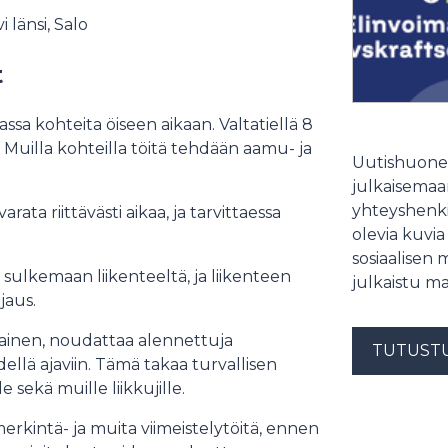
 länsi, Salo
t
ssa kohteita öiseen aikaan. Valtatiellä 8
ä. Muilla kohteilla töitä tehdään aamu- ja
Uutishuonee
julkaisemaam
yhteyshenki
ata riittävästi aikaa, ja tarvittaessa
olevia kuvia
sosiaalisen 
sulkemaan liikenteeltä, ja liikenteen
julkaistu ma
jaus.
ainen, noudattaa alennettuja
TUTUST
dellä ajaviin. Tämä takaa turvallisen
e sekä muille liikkujille.
emerkintä- ja muita viimeistelytöitä, ennen