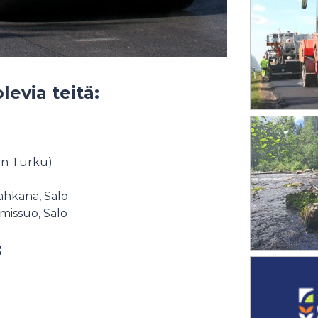
levia teitä:
aan Turku)
ähkänä, Salo
omissuo, Salo
: