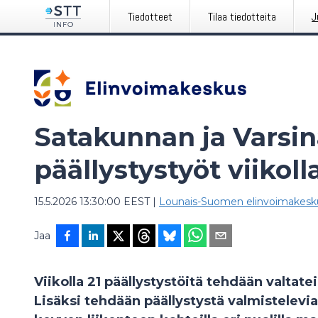
Tiedotteet
Tilaa tiedotteita
J
Satakunnan ja Varsi
päällystystyöt viikoll
15.5.2026 13:30:00 EEST
|
Lounais-Suomen elinvoimakesk
Jaa
Viikolla 21 päällystystöitä tehdään valtateil
Lisäksi tehdään päällystystä valmistelevia