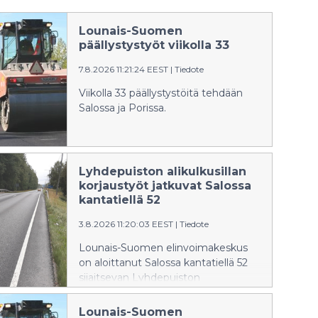
Lounais-Suomen
päällystystyöt viikolla 33
7.8.2026 11:21:24 EEST
|
Tiedote
Viikolla 33 päällystystöitä tehdään
Salossa ja Porissa.
Lyhdepuiston alikulkusillan
korjaustyöt jatkuvat Salossa
kantatiellä 52
3.8.2026 11:20:03 EEST
|
Tiedote
Lounais-Suomen elinvoimakeskus
on aloittanut Salossa kantatiellä 52
sijaitsevan Lyhdepuiston
alikulkusillan korjaustyöt 6.7.2026.
Alkuperäisestä aikataulusta poiketen
Lounais-Suomen